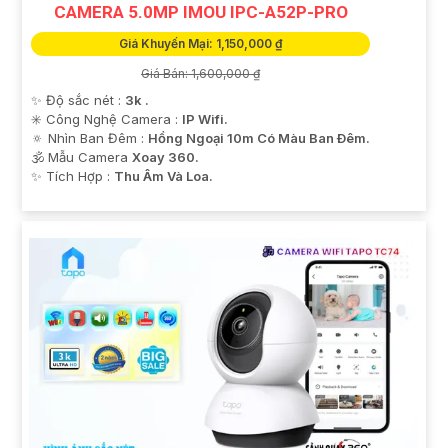
CAMERA 5.0MP IMOU IPC-A52P-PRO
Giá Khuyến Mại: 1,150,000 ₫
Giá Bán: 1,600,000 ₫
✨ Độ sắc nét :
3k .
✳️ Công Nghệ Camera :
IP Wifi.
🔅 Nhìn Ban Đêm :
Hồng Ngoại 10m Có Màu Ban Ðêm.
🕉️ Mẫu Camera
Xoay 360.
️✨ Tích Hợp :
Thu Âm Và Loa.