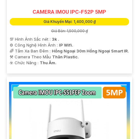
CAMERA IMOU IPC-F52P 5MP
Giá Khuyến Mại: 1,400,000 ₫
Giá Bán: 1,500,000 ₫
💯 Hình Ảnh Sắc nét :
3k .
⚙ Công Nghệ Hình Ảnh :
IP Wifi.
🌈 Tầm Xa Ban Đêm :
Hồng Ngoại 30m Hồng Ngoại Smart IR.
⚒ Camera Theo Mẫu
Thân Plastic.
️☣️ Chức Năng :
Thu Âm.