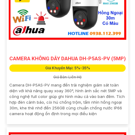
CAMERA KHÔNG DÂY DAHUA DH-P5AS-PV (5MP)
Giá Khuyến Mại: 5%-35%
Giá Bán: Liên Hệ
Camera DH-P5AS-PV mang đến trải nghiệm giám sát toàn
diện với khả năng quay xoay 360°, hình ảnh sắc nét 5MP và
công nghệ full color giúp ghi hình màu cả vào ban đêm. Tích
hợp đèn cảnh báo, còi hú chống trộm, tầm nhìn hồng ngoại
30m, khe thẻ nhớ đến 256GB cùng chuẩn chống nước IP66
camera hoạt động ổn định trong mọi điều kiện