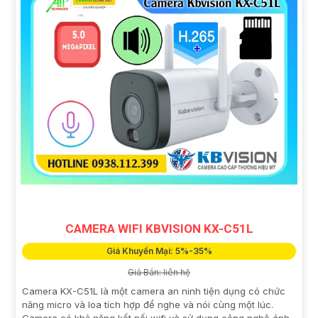
CAMERA WIFI KBVISION KX-C51L
Giá Khuyến Mại: 5%-35%
Giá Bán: liên hệ
Camera KX-C51L là một camera an ninh tiện dụng có chức
năng micro và loa tích hợp để nghe và nói cùng một lúc.
Camera có khả năng kết nối wifi và sử dụng công nghệ ánh