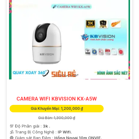
CAMERA WIFI KBVISION KX-A5W
Giá Khuyến Mại: 1,200,000 ₫
Giá Bán: 1,300,000 ₫
💯 Độ Phân giải :
3k .
🕉️ Trang Bị Công Nghệ :
IP Wifi.
🔴 Giám sát Ban Đêm :
Hồng Ngoại 10m ONVIF.