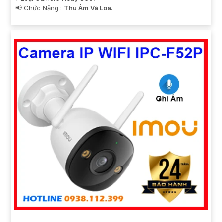
️📢 Chức Năng :
Thu Âm Và Loa.