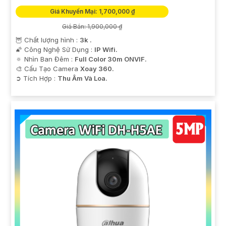
Giá Khuyến Mại: 1,700,000 ₫
Giá Bán: 1,900,000 ₫
🦉 Chất lượng hình :
3k .
🌠 Công Nghệ Sử Dụng :
IP Wifi.
🔅 Nhìn Ban Đêm :
Full Color 30m ONVIF.
🎨 Cấu Tạo Camera
Xoay 360.
️➲ Tích Hợp :
Thu Âm Và Loa.