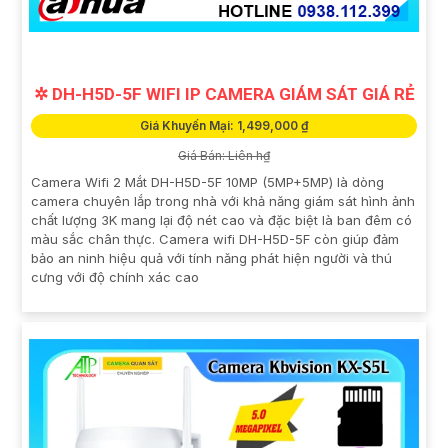
✲ DH-H5D-5F WIFI IP CAMERA GIÁM SÁT GIÁ RẺ
Giá Khuyến Mại: 1,499,000 ₫
Giá Bán: Liên h₫
Camera Wifi 2 Mắt DH-H5D-5F 10MP (5MP+5MP) là dòng
camera chuyên lắp trong nhà với khả năng giám sát hình ảnh
chất lượng 3K mang lại độ nét cao và đặc biệt là ban đêm có
màu sắc chân thực. Camera wifi DH-H5D-5F còn giúp đảm
bảo an ninh hiệu quả với tính năng phát hiện người và thú
cưng với độ chính xác cao