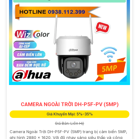
CAMERA NGOÀI TRỜI DH-P5F-PV (5MP)
Giá Khuyến Mại: 5%-35%
Giá Bán: Liên Hệ
Camera Ngoài Trời DH-P5F-PV (5MP) trang bị cảm biến 5MP,
ghi hình 2880 × 1620. Với độ nhạy sáng siêu thấp và công