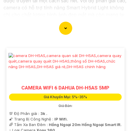
được truyền tải một cách sắc nét. Với độ phân giải cao,
camera có hỗ trợ tính năng Smart Hybrid Light không
chỉ cho chất lượng hình ảnh đẹp mắt mà còn mang lại
sự chính xác trong việc giám sát và theo dõi, với khả
năng hoạt động cả ban ngày và ban đêm, cung cấp sự
bảo vệ toàn diện cho không gian mà bạn muốn giám
sát.
CAMERA WIFI 6 DAHUA DH-H5AS 5MP
Giá Khuyến Mại: 5%-35%
Giá Bán:
💯 Độ Phân giải :
3k .
🌠 Trang Bị Công Nghệ :
IP Wifi.
🌈 Tầm Xa Ban Đêm :
Hồng Ngoại 20m Hồng Ngoại Smart IR.
'
↕️ Loại Camera
Xoay 360.