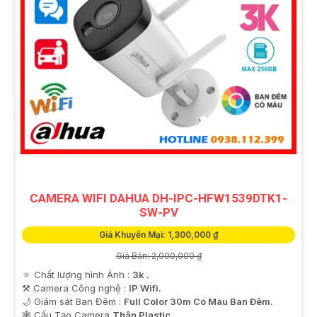
CAMERA WIFI DAHUA DH-IPC-HFW1539DTK1-
SW-PV
Giá Khuyến Mại: 1,300,000 ₫
Giá Bán: 2,000,000 ₫
🔅 Chất lượng hình Ảnh :
3k .
⚒ Camera Công nghệ :
IP Wifi.
🌙 Giám sát Ban Đêm :
Full Color 30m Có Màu Ban Ðêm.
🕸️ Cấu Tạo Camera
Thân Plastic.