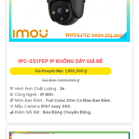
IPC-S51FEP IP KHÔNG DÂY GIÁ RẺ
Giá Khuyến Mại: 1,650,000 ₫
Giá Bán: 1,900,000 ₫
💯 Hình Ành Chất Lượng :
3k .
⚙ Công Nghệ :
IP Wifi.
🌈 Nhìn Ban Đêm :
Full Color 20m Có Màu Ban Ðêm.
🎨 Mẫu Camera
IP67 xoay 360.
️🛃 Điểm Nỗi Bật :
Báo Động Chuyển Động.