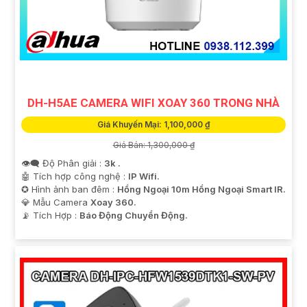
DH-H5AE CAMERA WIFI XOAY 360 TRONG NHÀ
Giá Khuyến Mại: 1,100,000 ₫
Giá Bán: 1,300,000 ₫
👁️‍🗨 Độ Phân giải :
3k .
🤖️ Tích hợp công nghệ :
IP Wifi.
✪ Hình ảnh ban đêm :
Hồng Ngoại 10m Hồng Ngoại Smart IR.
💎 Mẫu Camera
Xoay 360.
️📡 Tích Hợp :
Báo Động Chuyển Động.