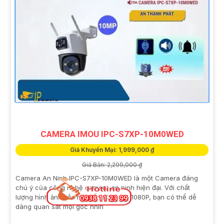
CAMERA IMOU IPC-S7XP-10M0WED
Giá Khuyến Mại: 1,999,000 ₫
Giá Bán: 2,299,000 ₫
Camera An Ninh IPC-S7XP-10M0WED là một Camera đáng
chú ý của công nghệ camera an ninh hiện đại. Với chất
lượng hình ảnh sắc nét đến FULL HD 1080P, bạn có thể dễ
dàng quan sát mọi góc nhìn