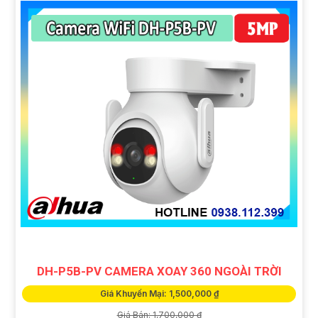
DH-P5B-PV CAMERA XOAY 360 NGOÀI TRỜI
Giá Khuyến Mại: 1,500,000 ₫
Giá Bán: 1,700,000 ₫