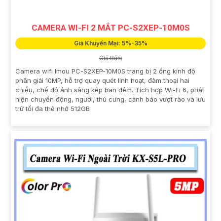
CAMERA WI-FI 2 MẮT PC-S2XEP-10M0S
Giá Khuyến Mại: 5%-35%
Giá Bán:
Camera wifi Imou PC-S2XEP-10M0S trang bị 2 ống kính độ
phân giải 10MP, hỗ trợ quay quét linh hoạt, đàm thoại hai
chiều, chế độ ánh sáng kép ban đêm. Tích hợp Wi-Fi 6, phát
hiện chuyển động, người, thú cưng, cảnh báo vượt rào và lưu
trữ tối đa thẻ nhớ 512GB