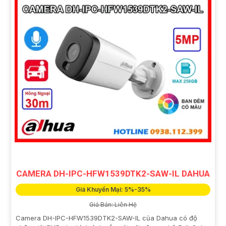
CAMERA DH-IPC-HFW1539DTK2-SAW-IL DAHUA
Giá Khuyến Mại: 5%-35%
Giá Bán: Liên Hệ
Camera DH-IPC-HFW1539DTK2-SAW-IL của Dahua có độ