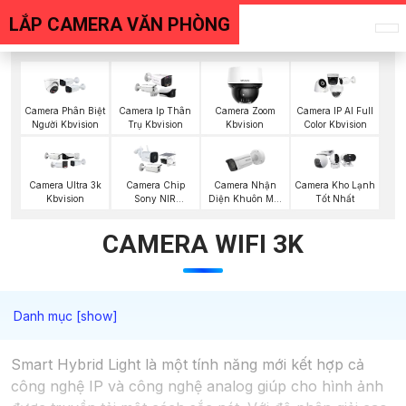
LẮP CAMERA VĂN PHÒNG
Camera Phân Biệt
Camera Ip Thân
Camera Zoom
Camera IP AI Full
Người Kbvision
Trụ Kbvision
Kbvision
Color Kbvision
Camera Nhận
Camera Ultra 3k
Camera Chip
Camera Kho Lạnh
Diện Khuôn Mặt
Kbvision
Sony NIR
Tốt Nhất
Hikvision
KBvision
CAMERA WIFI 3K
Smart Hybrid Light là một tính năng mới kết hợp cả
công nghệ IP và công nghệ analog giúp cho hình ảnh