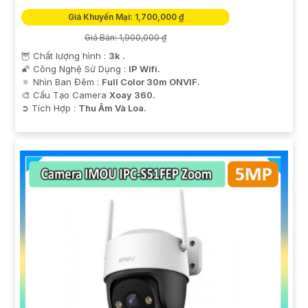
Giá Khuyến Mại: 1,700,000 ₫
Giá Bán: 1,900,000 ₫
🦉 Chất lượng hình :
3k .
🌠 Công Nghệ Sử Dụng :
IP Wifi.
🔅 Nhìn Ban Đêm :
Full Color 30m ONVIF.
🎨 Cấu Tạo Camera
Xoay 360.
️➲ Tích Hợp :
Thu Âm Và Loa.