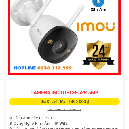
CAMERA IMOU IPC-F52P 5MP
Giá Khuyến Mại: 1,400,000 ₫
Giá Bán: 1,500,000 ₫
💯 Hình Ảnh Sắc nét :
3k .
⚙ Công Nghệ Hình Ảnh :
IP Wifi.
🌈 Tầm Xa Ban Đêm :
Hồng Ngoại 30m Hồng Ngoại Smart IR.