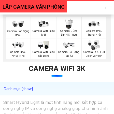
LẮP CAMERA VĂN PHÒNG
Camera Wifi Imou
Camera Dùng
Camera Imou
Camera Báo Động
Mới
Sim 4G Imou
Trong Nhà
Imou
Camera Imou
Camera Wifi Imou
Camera Có Hàng
Camera Ip AI Full
Nhụa Nhẹ
Báo Động
Rào Ảo
Color Vantech
CAMERA WIFI 3K
Smart Hybrid Light là một tính năng mới kết hợp cả
công nghệ IP và công nghệ analog giúp cho hình ảnh