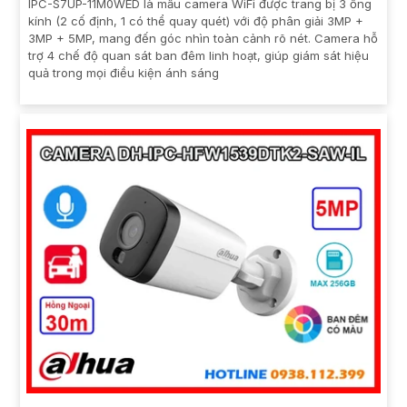
IPC-S7UP-11M0WED là mẫu camera WiFi được trang bị 3 ống
kính (2 cố định, 1 có thể quay quét) với độ phân giải 3MP +
3MP + 5MP, mang đến góc nhìn toàn cảnh rõ nét. Camera hỗ
trợ 4 chế độ quan sát ban đêm linh hoạt, giúp giám sát hiệu
quả trong mọi điều kiện ánh sáng