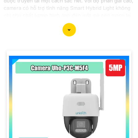
được truyền tải một cách sắc nét. Với độ phân giải cao,
camera có hỗ trợ tính năng Smart Hybrid Light không
chỉ cho chất lượng hình ảnh đẹp mắt mà còn mang lại
sự chính xác trong việc giám sát và theo dõi, với khả
năng hoạt động cả ban ngày và ban đêm, cung cấp sự
bảo vệ toàn diện cho không gian mà bạn muốn giám
sát.
'