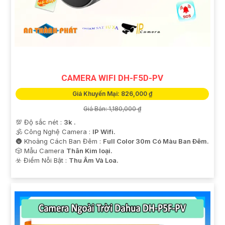
CAMERA WIFI DH-F5D-PV
Giá Khuyến Mại: 826,000 ₫
Giá Bán: 1,180,000 ₫
💯 Độ sắc nét :
3k .
🕉️ Công Nghệ Camera :
IP Wifi.
🌚 Khoảng Cách Ban Đêm :
Full Color 30m Có Màu Ban Ðêm.
🎲 Mẫu Camera
Thân Kim loại.
️☣️ Điểm Nỗi Bật :
Thu Âm Và Loa.