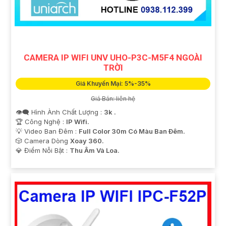
CAMERA IP WIFI UNV UHO-P3C-M5F4 NGOÀI
TRỜI
Giá Khuyến Mại: 5%-35%
Giá Bán: liên hệ
👁️‍🗨 Hình Ành Chất Lượng :
3k .
🏆 Công Nghệ :
IP Wifi.
💡 Video Ban Đêm :
Full Color 30m Có Màu Ban Ðêm.
🎲 Camera Dòng
Xoay 360.
️💎 Điểm Nỗi Bật :
Thu Âm Và Loa.