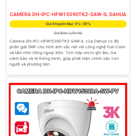
CAMERA DH-IPC-HFW1539DTK2-SAW-IL DAHUA
Giá Khuyến Mại: 5%-35%
Giá Bán: Liên Hệ
Camera DH-IPC-HFW1539DTK2-SAW-IL của Dahua có độ
phân giải 5MP cho hình ảnh sắc nét với công nghệ Full-Color
và tầm nhìn hồng ngoại 30m. Tích hợp micro ghi âm, loa
cảnh báo và AI thông minh, giúp phát hiện chính xác con
người và phương tiện