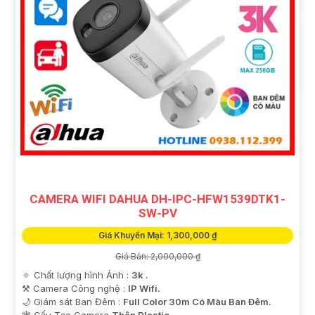
CAMERA WIFI DAHUA DH-IPC-HFW1539DTK1-
SW-PV
Giá Khuyến Mại: 1,300,000 ₫
Giá Bán: 2,000,000 ₫
🔅 Chất lượng hình Ảnh :
3k .
⚒ Camera Công nghệ :
IP Wifi.
🌙 Giám sát Ban Đêm :
Full Color 30m Có Màu Ban Ðêm.
🕸️ Cấu Tạo Camera
Thân Plastic.