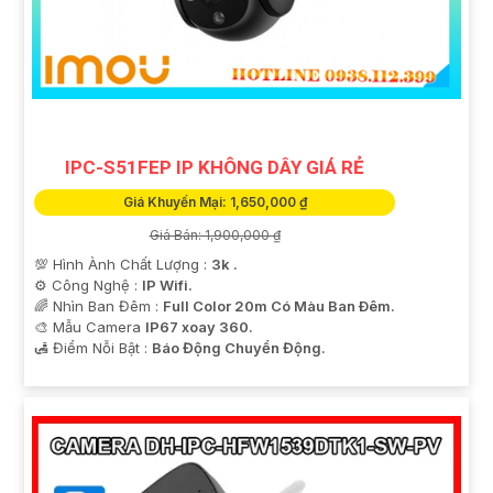
IPC-S51FEP IP KHÔNG DÂY GIÁ RẺ
Giá Khuyến Mại: 1,650,000 ₫
Giá Bán: 1,900,000 ₫
💯 Hình Ành Chất Lượng :
3k .
⚙ Công Nghệ :
IP Wifi.
🌈 Nhìn Ban Đêm :
Full Color 20m Có Màu Ban Ðêm.
🎨 Mẫu Camera
IP67 xoay 360.
️🛃 Điểm Nỗi Bật :
Báo Động Chuyển Động.