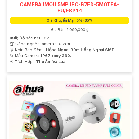
CAMERA IMOU 5MP IPC-B7ED-5MOTEA-
EU/FSP14
Giá Khuyến Mại: 5%-35%
Giá Bán: 2,090,000 ₫
👁️‍🗨 Độ sắc nét :
3k .
🏆 Công Nghệ Camera :
IP Wifi.
🌛 Nhìn Ban Đêm :
Hồng Ngoại 30m Hồng Ngoại SMD.
💦 Mẫu Camera
IP67 xoay 360.
️💠 Tích Hợp :
Thu Âm Và Loa.