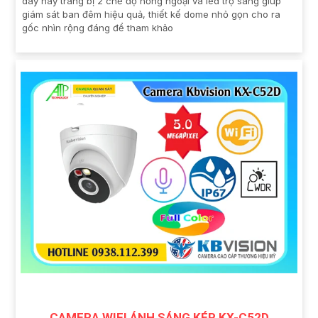
dây này trang bị 2 chế độ hồng ngoại và led trợ sáng giúp
giám sát ban đêm hiệu quả, thiết kế dome nhỏ gọn cho ra
gốc nhìn rộng đáng để tham khảo
CAMERA WIFI ÁNH SÁNG KÉP KX-C52D