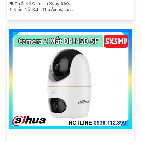
🛡 Thiết Kế Camera
Xoay 360.
️₤ Điểm Nỗi Bật :
Thu Âm Và Loa.