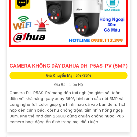
CAMERA KHÔNG DÂY DAHUA DH-P5AS-PV (5MP)
Giá Khuyến Mại: 5%-35%
Giá Bán: Liên Hệ
Camera DH-P5AS-PV mang đến trải nghiệm giám sát toàn
diện với khả năng quay xoay 360°, hình ảnh sắc nét 5MP và
công nghệ full color giúp ghi hình màu cả vào ban đêm. Tích
hợp đèn cảnh báo, còi hú chống trộm, tầm nhìn hồng ngoại
30m, khe thẻ nhớ đến 256GB cùng chuẩn chống nước IP66
camera hoạt động ổn định trong mọi điều kiện