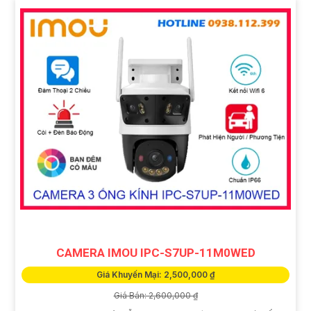
CAMERA IMOU IPC-S7UP-11M0WED
Giá Khuyến Mại: 2,500,000 ₫
Giá Bán: 2,600,000 ₫