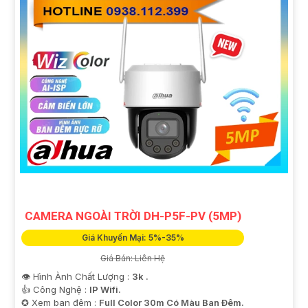
CAMERA NGOÀI TRỜI DH-P5F-PV (5MP)
Giá Khuyến Mại: 5%-35%
Giá Bán: Liên Hệ
👁 Hình Ành Chất Lượng :
3k .
👍 Công Nghệ :
IP Wifi.
✪ Xem ban đêm :
Full Color 30m Có Màu Ban Ðêm.