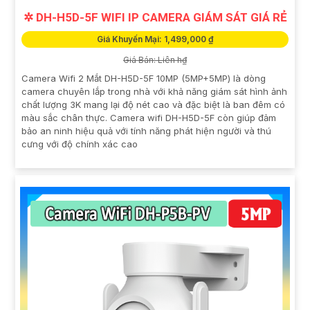
✲ DH-H5D-5F WIFI IP CAMERA GIÁM SÁT GIÁ RẺ
Giá Khuyến Mại: 1,499,000 ₫
Giá Bán: Liên h₫
Camera Wifi 2 Mắt DH-H5D-5F 10MP (5MP+5MP) là dòng
camera chuyên lắp trong nhà với khả năng giám sát hình ảnh
chất lượng 3K mang lại độ nét cao và đặc biệt là ban đêm có
màu sắc chân thực. Camera wifi DH-H5D-5F còn giúp đảm
bảo an ninh hiệu quả với tính năng phát hiện người và thú
cưng với độ chính xác cao