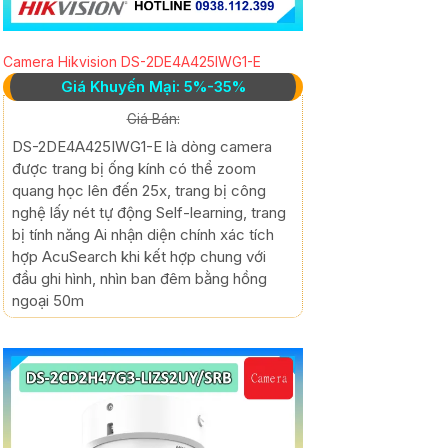
Camera Hikvision DS-2DE4A425IWG1-E
Giá Khuyến Mại: 5%-35%
Giá Bán:
DS-2DE4A425IWG1-E là dòng camera
được trang bị ống kính có thể zoom
quang học lên đến 25x, trang bị công
nghệ lấy nét tự động Self-learning, trang
bị tính năng Ai nhận diện chính xác tích
hợp AcuSearch khi kết hợp chung với
đầu ghi hình, nhìn ban đêm bằng hồng
ngoại 50m