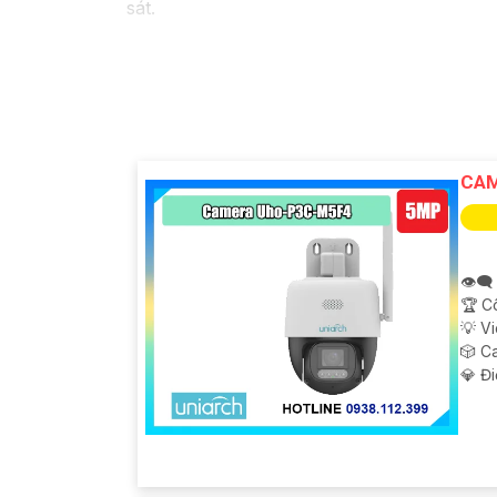
sát.
CAM
👁️‍
🏆 C
💡 V
🎲 C
️💎 Đ