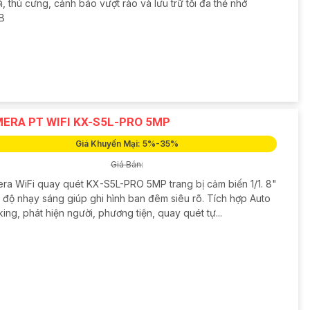
, thú cưng, cảnh báo vượt rào và lưu trữ tối đa thẻ nhớ
B
ERA PT WIFI KX-S5L-PRO 5MP
Giá Khuyến Mại: 5%-35%
Giá Bán:
ra WiFi quay quét KX-S5L-PRO 5MP trang bị cảm biến 1/1. 8"
 độ nhạy sáng giúp ghi hình ban đêm siêu rõ. Tích hợp Auto
ing, phát hiện người, phương tiện, quay quét tự...