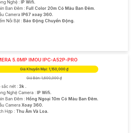
ng Nghệ :
IP Wifi.
hìn Ban Đêm :
Full Color 20m Có Màu Ban Ðêm.
ẫu Camera
IP67 xoay 360.
iểm Nỗi Bật :
Báo Động Chuyển Động.
ERA 5.0MP IMOU IPC-A52P-PRO
Giá Khuyến Mại: 1,150,000 ₫
Giá Bán: 1,600,000 ₫
 sắc nét :
3k .
ông Nghệ Camera :
IP Wifi.
hìn Ban Đêm :
Hồng Ngoại 10m Có Màu Ban Ðêm.
Mẫu Camera
Xoay 360.
ích Hợp :
Thu Âm Và Loa.