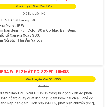
Giá Khuyến Mại: 5%-35%
Giá Bán: Liên Hệ
ình Ành Chất Lượng :
3k .
ông Nghệ :
IP Wifi.
m ban đêm :
Full Color 30m Có Màu Ban Ðêm.
hiết Kế Camera
Xoay 360.
ểm Nỗi Bật :
Thu Âm Và Loa.
ERA WI-FI 2 MẮT PC-S2XEP-10M0S
Giá Khuyến Mại: 5%-35%
Giá Bán:
ra wifi Imou PC-S2XEP-10M0S trang bị 2 ống kính độ phân
10MP, hỗ trợ quay quét linh hoạt, đàm thoại hai chiều, chế độ
sáng kép ban đêm. Tích hợp Wi-Fi 6, phát hiện chuyển động,