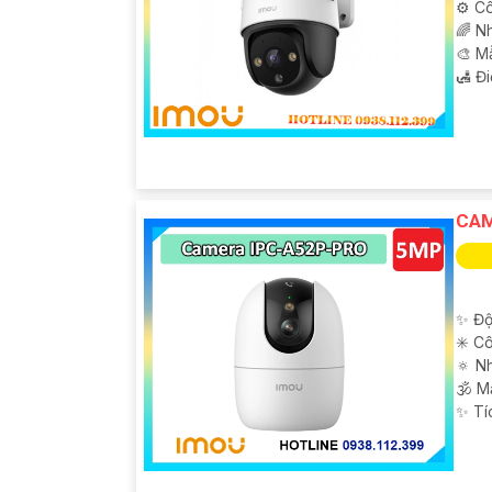
⚙ Cô
🌈 N
🎨 M
️🛃 Đ
CAM
✨ Độ
✳️ C
🔅 N
🕉️ 
️✨ T