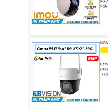
người
512G
CAM
Came
cùng
Track