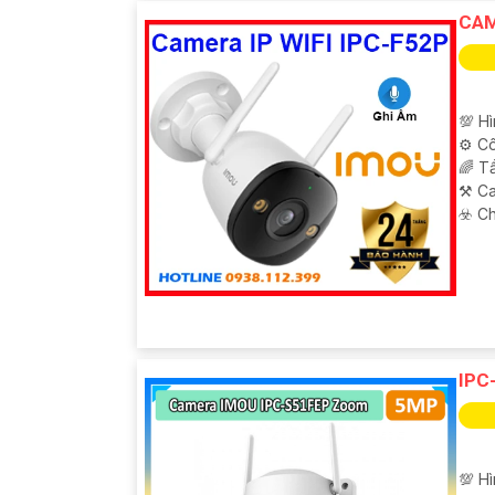
CAM
💯 H
⚙ Cô
🌈 T
⚒ C
️☣️ 
'
IPC
💯 H