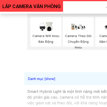
LẮP CAMERA VĂN PHÒNG
Camera Wifi Imou
Camera Theo Dỏi
Came
Báo Động
Chuyển Động
Xâm 
Imou
Smart Hybrid Light là một tính năng mới kế
độ phân giải cao, camera có hỗ trợ tính n
việc giám sát và theo dõi, với khả năng h