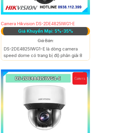
Camera Hikvision DS-2DE4825IWG1-E
Giá Khuyến Mại: 5%-35%
Giá Bán:
DS-2DE4825IWG1-E là dòng camera
speed dome có trang bị độ phân giải 8