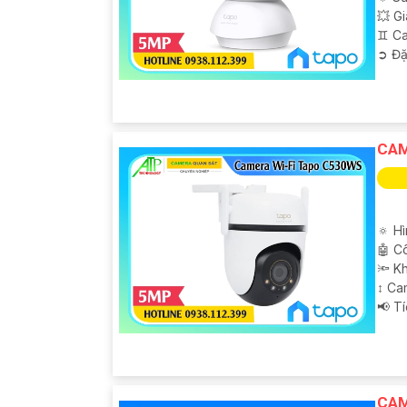
💥 G
♊ Ca
️➲ Đặ
CAM
🔅 H
🤖️ 
🔦 K
↕️ C
️📢 T
CAM