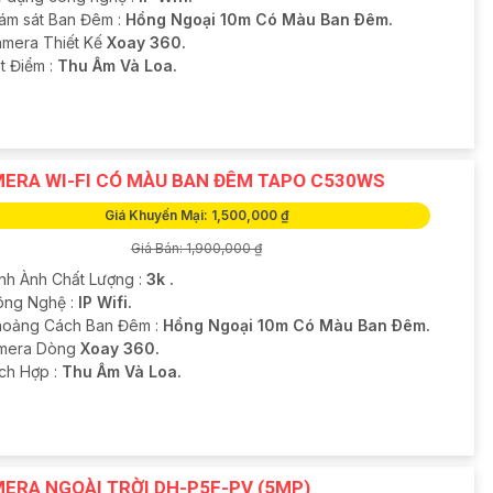
iám sát Ban Đêm :
Hồng Ngoại 10m Có Màu Ban Ðêm.
mera Thiết Kế
Xoay 360.
t Điểm :
Thu Âm Và Loa.
ERA WI-FI CÓ MÀU BAN ĐÊM TAPO C530WS
Giá Khuyến Mại: 1,500,000 ₫
Giá Bán: 1,900,000 ₫
ình Ành Chất Lượng :
3k .
Công Nghệ :
IP Wifi.
hoảng Cách Ban Đêm :
Hồng Ngoại 10m Có Màu Ban Ðêm.
amera Dòng
Xoay 360.
ích Hợp :
Thu Âm Và Loa.
ERA NGOÀI TRỜI DH-P5F-PV (5MP)