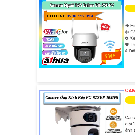
👁 H
👍 C
✪ Xe
🛡 T
️₤ Đi
CAM
Came
giải 
ánh 