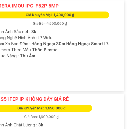
ERA IMOU IPC-F52P 5MP
Giá Khuyến Mại: 1,400,000 ₫
Giá Bán: 1,500,000 ₫
ình Ảnh Sắc nét :
3k .
ng Nghệ Hình Ảnh :
IP Wifi.
ầm Xa Ban Đêm :
Hồng Ngoại 30m Hồng Ngoại Smart IR.
amera Theo Mẫu
Thân Plastic.
Chức Năng :
Thu Âm.
-S51FEP IP KHÔNG DÂY GIÁ RẺ
Giá Khuyến Mại: 1,650,000 ₫
Giá Bán: 1,900,000 ₫
ình Ành Chất Lượng :
3k .