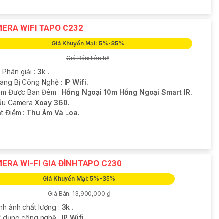
ERA WIFI TAPO C232
Giá Khuyến Mại: 5%-35%
Giá Bán: liên hệ
 Phân giải :
3k .
Trang Bị Công Nghệ :
IP Wifi.
m Được Ban Đêm :
Hồng Ngoại 10m Hồng Ngoại Smart IR.
ẫu Camera
Xoay 360.
ặt Điểm :
Thu Âm Và Loa.
ERA WI-FI GIA ĐÌNHTAPO C230
Giá Khuyến Mại: 5%-35%
Giá Bán: 13,900,000 ₫
nh ảnh chất lượng :
3k .
ử dụng công nghệ :
IP Wifi.