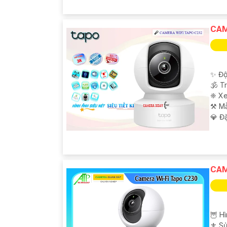
CAM
✨ Độ
🕉️ 
❈ Xe
⚒ M
️💎 Đ
CAM
🦉 Hì
⚜️ S