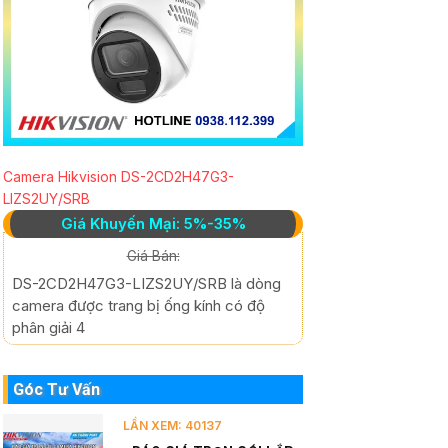
Camera Hikvision DS-2CD2H47G3-
LIZS2UY/SRB
Giá Khuyến Mại: 5%-35%
Giá Bán:
DS-2CD2H47G3-LIZS2UY/SRB là dòng
camera được trang bị ống kính có độ
phân giải 4
Góc Tư Vấn
LẦN XEM: 40137