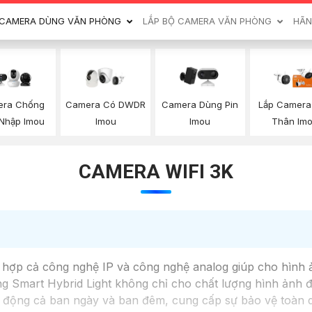
CAMERA DÙNG VĂN PHÒNG
LẮP BỘ CAMERA VĂN PHÒNG
HÃN
ra Chống
Camera Có DWDR
Camera Dùng Pin
Lắp Camera 
Nhập Imou
Imou
Imou
Thân Im
CAMERA WIFI 3K
t hợp cả công nghệ IP và công nghệ analog giúp cho hình ả
ăng Smart Hybrid Light không chỉ cho chất lượng hình ảnh 
oạt động cả ban ngày và ban đêm, cung cấp sự bảo vệ toà