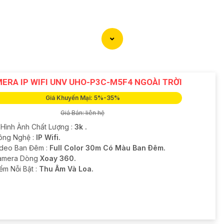
ERA IP WIFI UNV UHO-P3C-M5F4 NGOÀI TRỜI
Giá Khuyến Mại: 5%-35%
Giá Bán: liên hệ
 Hình Ành Chất Lượng :
3k .
ông Nghệ :
IP Wifi.
ideo Ban Đêm :
Full Color 30m Có Màu Ban Ðêm.
amera Dòng
Xoay 360.
iểm Nỗi Bật :
Thu Âm Và Loa.