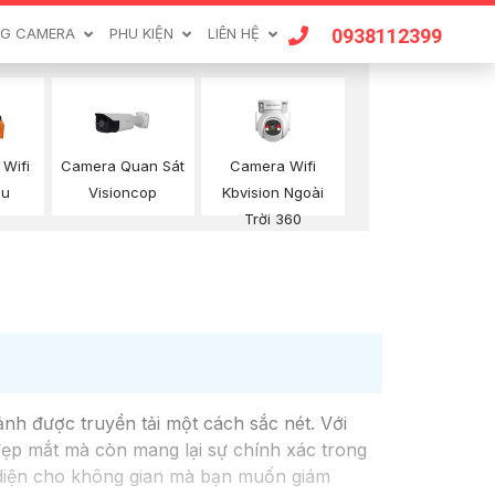
0938112399
G CAMERA
PHU KIỆN
LIÊN HỆ
Camera Quan Sát
Camera Wifi
Wifi
Visioncop
Kbvision Ngoài
ou
Trời 360
nh được truyền tải một cách sắc nét. Với
đẹp mắt mà còn mang lại sự chính xác trong
n diện cho không gian mà bạn muốn giám