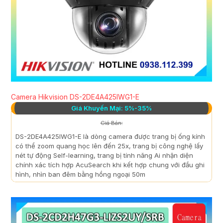
Camera Hikvision DS-2DE4A425IWG1-E
Giá Khuyến Mại: 5%-35%
Giá Bán:
DS-2DE4A425IWG1-E là dòng camera được trang bị ống kính
có thể zoom quang học lên đến 25x, trang bị công nghệ lấy
nét tự động Self-learning, trang bị tính năng Ai nhận diện
chính xác tích hợp AcuSearch khi kết hợp chung với đầu ghi
hình, nhìn ban đêm bằng hồng ngoại 50m