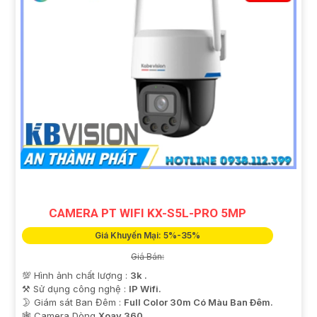
CAMERA PT WIFI KX-S5L-PRO 5MP
Giá Khuyến Mại: 5%-35%
Giá Bán:
💯 Hình ảnh chất lượng :
3k .
⚒ Sử dụng công nghệ :
IP Wifi.
🌛 Giám sát Ban Đêm :
Full Color 30m Có Màu Ban Ðêm.
🕸️ Camera Dòng
Xoay 360.