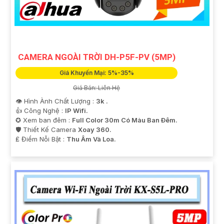
CAMERA NGOÀI TRỜI DH-P5F-PV (5MP)
Giá Khuyến Mại: 5%-35%
Giá Bán: Liên Hệ
👁 Hình Ành Chất Lượng :
3k .
👍 Công Nghệ :
IP Wifi.
✪ Xem ban đêm :
Full Color 30m Có Màu Ban Ðêm.
🛡 Thiết Kế Camera
Xoay 360.
️₤ Điểm Nỗi Bật :
Thu Âm Và Loa.