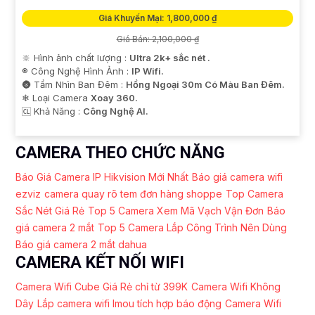
Giá Khuyến Mại: 1,800,000 ₫
Giá Bán: 2,100,000 ₫
🔆 Hình ảnh chất lượng :
Ultra 2k+ sắc nét .
®️ Công Nghệ Hình Ảnh :
IP Wifi.
🌚 Tầm Nhìn Ban Đêm :
Hồng Ngoại 30m Có Màu Ban Đêm.
❄ Loại Camera
Xoay 360.
️🆑 Khả Năng :
Công Nghệ AI.
CAMERA THEO CHỨC NĂNG
Báo Giá Camera IP Hikvision Mới Nhất
Báo giá camera wifi
ezviz
camera quay rõ tem đơn hàng shoppe
Top Camera
Sắc Nét Giá Rẻ
Top 5 Camera Xem Mã Vạch Vận Đơn
Báo
giá camera 2 mắt
Top 5 Camera Lắp Công Trình Nên Dùng
Báo giá camera 2 mắt dahua
CAMERA KẾT NỐI WIFI
Camera Wifi Cube Giá Rẻ chỉ từ 399K
Camera Wifi Không
Dây
Lắp camera wifi Imou tích hợp báo động
Camera Wifi