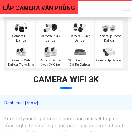
LẮP CAMERA VĂN PHÒNG
Camera PTZ
Camera Ip 4k
Camera 2 Mắt
Camera Ip Dome
Dahua
Dahua
Dahua
Dahua
Camera Wifi
Camera Dahua
Đầu Ghi 8 Kênh
Camera Ip Dahua
Dahua Trong Nhà
Xoay 360 Độ
Giá Rẻ Dahua
CAMERA WIFI 3K
Smart Hybrid Light là một tính năng mới kết hợp cả
công nghệ IP và công nghệ analog giúp cho hình ảnh