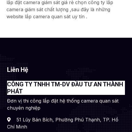
lắp đặt camera giám sát giá rẻ chọn công ty lắp
camera giám sát chất lượng ,sau đây là những
website lắp camera quan sát uy tín .
Liên Hệ
CÔNG TY TNHH TM-DV ĐẦU TƯ AN THÀNH
PHÁT
Đơn vị thi công lắp đặt hệ thống camera quan sát
chuyên nghiệp
51 Lũy Bán Bích, Phường Phú Thạnh, TP. Hồ
Chí Minh