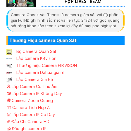
HỢP LIVESTREAM
Camera Check Var Tennis là camera giám sát với độ phân
giải FullHD ghi hình sắc nét và liên tục 24/24 với góc quang
sát rộng khác sân tennis xem lại đầy đủ mọi pha highlight
Thương Hiệu camera Quan Sát
Bộ Camera Quan Sát
Lắp camera KBvision
Thương hiệu Camera HIKVISON
Lắp camera Dahua giá rẻ
Lắp Camera Giá Rẻ
️🎤️
Lắp Camera Có Thu Âm
📶
Lắp Camera IP Không Dây
🕵️
Camera Zoom Quang
🧛‍♀️
Camera Tích Hợp AI
💻
Lắp Camera IP Có Dây
⚙️
Đầu Ghi Camera HD
📥
Đầu ghi camera IP