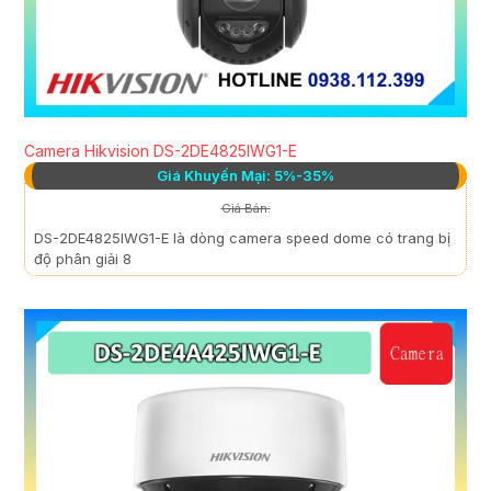
Camera Hikvision DS-2DE4825IWG1-E
Giá Khuyến Mại: 5%-35%
Giá Bán:
DS-2DE4825IWG1-E là dòng camera speed dome có trang bị
độ phân giải 8