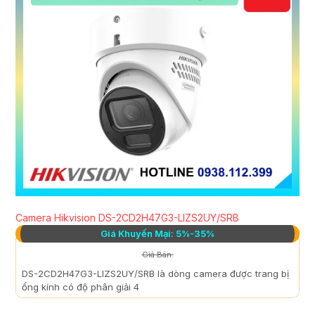
Camera Hikvision DS-2CD2H47G3-LIZS2UY/SRB
Giá Khuyến Mại: 5%-35%
Giá Bán:
DS-2CD2H47G3-LIZS2UY/SRB là dòng camera được trang bị
ống kính có độ phân giải 4