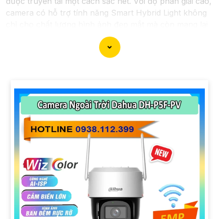
được truyền tải một cách sắc nét. Với độ phân giải cao,
camera có hỗ trợ tính năng Smart Hybrid Light không
chỉ cho chất lượng hình ảnh đẹp mắt mà còn mang lại
sự chính xác trong việc giám sát và theo dõi, với khả
năng hoạt động cả ban ngày và ban đêm, cung cấp sự
bảo vệ toàn diện cho không gian mà bạn muốn giám
sát.
'