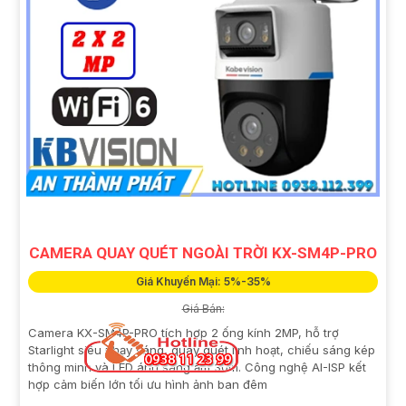
CAMERA QUAY QUÉT NGOÀI TRỜI KX-SM4P-PRO
Giá Khuyến Mại: 5%-35%
Giá Bán:
Camera KX-SM4P-PRO tích hợp 2 ống kính 2MP, hỗ trợ
Starlight siêu nhạy sáng, quay quét linh hoạt, chiếu sáng kép
thông minh và LED ánh sáng ấm 30m. Công nghệ AI-ISP kết
hợp cảm biến lớn tối ưu hình ảnh ban đêm