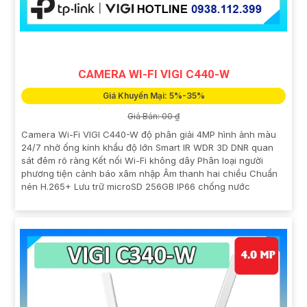
CAMERA WI-FI VIGI C440-W
Giá Khuyến Mại: 5%-35%
Giá Bán: 00 ₫
Camera Wi-Fi VIGI C440-W độ phân giải 4MP hình ảnh màu
24/7 nhờ ống kính khẩu độ lớn Smart IR WDR 3D DNR quan
sát đêm rõ ràng Kết nối Wi-Fi không dây Phân loại người
phương tiện cảnh báo xâm nhập Âm thanh hai chiều Chuẩn
nén H.265+ Lưu trữ microSD 256GB IP66 chống nước