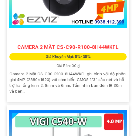
CAMERA 2 MẮT CS-C90-R100-8H44WKFL
Giá Khuyến Mại: 5%-35%
Giá Bán: 00 ₫
Camera 2 Mắt CS-C90-R100-8H44WKFL ghi hình với độ phân
giải 4MP (2880x1620) với cảm biến CMOS 1/3" sắc nét và hỗ
trợ hai ống kính 2. 8mm và 6mm. Tầm nhìn ban đêm IR 30m
và ban...