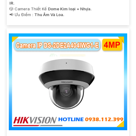
IR.
🎲 Camera Thiết Kế
Dome Kim loại + Nhựa.
️📢 Ưu Điểm :
Thu Âm Và Loa.