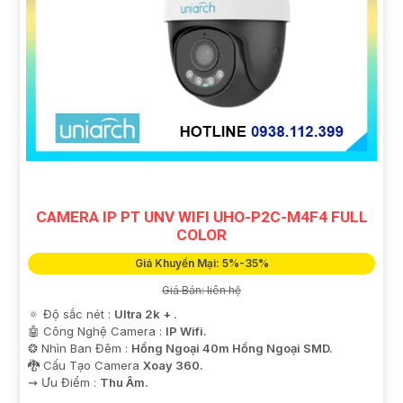
CAMERA IP PT UNV WIFI UHO-P2C-M4F4 FULL
COLOR
Giá Khuyến Mại: 5%-35%
Giá Bán: liên hệ
🔅 Độ sắc nét :
Ultra 2k + .
🤖️ Công Nghệ Camera :
IP Wifi.
❂ Nhìn Ban Đêm :
Hồng Ngoại 40m Hồng Ngoại SMD.
🐉️ Cấu Tạo Camera
Xoay 360.
️⇝ Ưu Điểm :
Thu Âm.