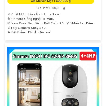
Giá Khuyến Mại: 1,600,000 ₫
Giá Bán: 1,800,000 ₫
🔆 Chất lượng hình Ảnh :
Ultra 2k + .
👍 Camera Công nghệ :
IP Wifi.
💡 Xem Được Ban Đêm :
Full Color 20m Có Màu Ban Ðêm.
♊ Loại Camera
Xoay 360.
️⌘ Đặt Điểm :
Thu Âm Và Loa.