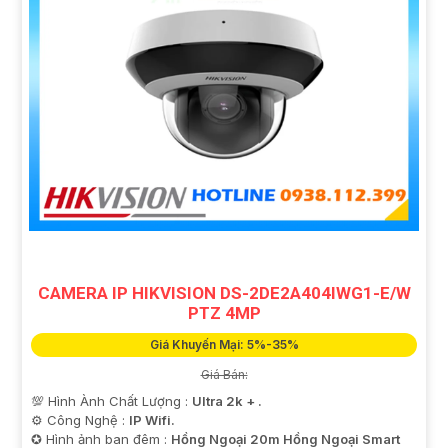
CAMERA IP HIKVISION DS-2DE2A404IWG1-E/W
PTZ 4MP
Giá Khuyến Mại: 5%-35%
Giá Bán:
💯 Hình Ành Chất Lượng :
Ultra 2k + .
⚙ Công Nghệ :
IP Wifi.
✪ Hình ảnh ban đêm :
Hồng Ngoại 20m Hồng Ngoại Smart