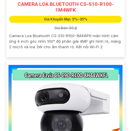
CAMERA LOA BLUETOOTH CS-S10-R100-
1M4WFK
Giá Khuyến Mại: 5%-35%
Giá Bán: 00 ₫
Camera Loa Bluetooth CS-S10-R100-1M4WFK màn hình cảm
ứng 4 inch góc nhìn 100° độ phân giải 4MP ghi hình rõ, mảng
2 micrô và loa 3W cho âm thanh rõ. Kết nối Wi-Fi 2