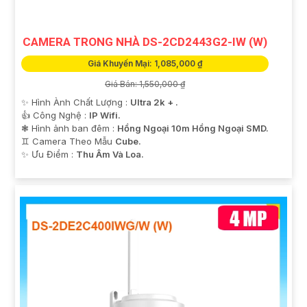
CAMERA TRONG NHÀ DS-2CD2443G2-IW (W)
Giá Khuyến Mại: 1,085,000 ₫
Giá Bán: 1,550,000 ₫
✨ Hình Ành Chất Lượng :
Ultra 2k + .
👍 Công Nghệ :
IP Wifi.
❃ Hình ảnh ban đêm :
Hồng Ngoại 10m Hồng Ngoại SMD.
♊ Camera Theo Mẫu
Cube.
️✨ Ưu Điểm :
Thu Âm Và Loa.