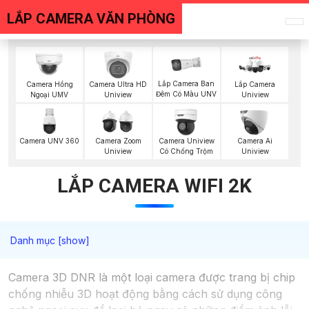
LẮP CAMERA VĂN PHÒNG
Lắp Camera Ban
Camera Hồng
Camera Ultra HD
Lắp Camera
Đêm Có Màu UNV
Ngoại UMV
Uniview
Uniview
Camera UNV 360
Camera Zoom
Camera Uniview
Camera Ai
Uniview
Có Chống Trộm
Uniview
LẮP CAMERA WIFI 2K
Camera 3D DNR là một loại camera được trang bị chip
chống nhiễu 3D hoạt động bằng cách sử dụng công