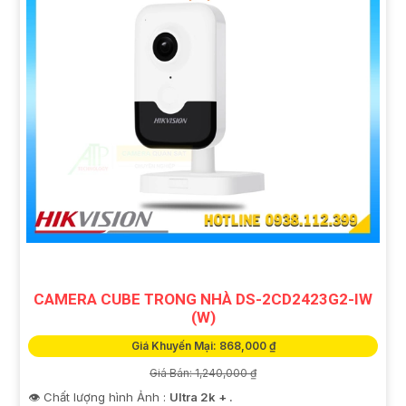
CAMERA CUBE TRONG NHÀ DS-2CD2423G2-IW
(W)
Giá Khuyến Mại: 868,000 ₫
Giá Bán: 1,240,000 ₫
👁 Chất lượng hình Ảnh :
Ultra 2k + .