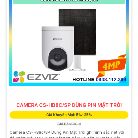
CAMERA CS-HB8C/SP DÙNG PIN MẶT TRỜI
Giá Khuyến Mại: 5%-35%
Giá Bán: 00 ₫
Camera CS-HB8c/SP Dùng Pin Mặt Trời ghi hình sắc nét với
độ phân giải 4MP, quan sát ban đêm xa đến 20 mét. Phát