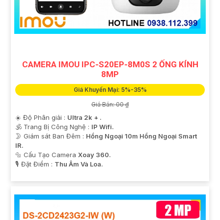
CAMERA IMOU IPC-S20EP-8M0S 2 ỐNG KÍNH
8MP
Giá Khuyến Mại: 5%-35%
Giá Bán: 00 ₫
☀️ Độ Phân giải :
Ultra 2k + .
🕉️ Trang Bị Công Nghệ :
IP Wifi.
🌛 Giám sát Ban Đêm :
Hồng Ngoại 10m Hồng Ngoại Smart
IR.
🔩 Cấu Tạo Camera
Xoay 360.
️🎙 Đặt Điểm :
Thu Âm Và Loa.