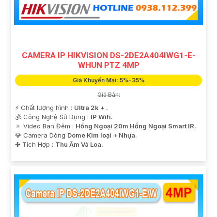
'
CAMERA IP HIKVISION DS-2DE2A404IWG1-E-
WHUN PTZ 4MP
Giá Khuyến Mại: 5%-35%
Giá Bán:
️⚡ Chất lượng hình :
Ultra 2k + .
🕉️ Công Nghệ Sử Dụng :
IP Wifi.
🔅 Video Ban Đêm :
Hồng Ngoại 20m Hồng Ngoại Smart IR.
💎 Camera Dòng
Dome Kim loại + Nhựa.
️✤ Tích Hợp :
Thu Âm Và Loa.