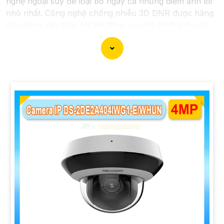
nghệ ngoại suy để loại bỏ ngay cả những điểm ảnh lỗi
nhỏ nhất. Công nghệ chống nhiễu 3D DNR được hãng
ứng dụng vào từng chi tiết Phục vụ cho hình ảnh của
camera trở nên sắc nét, rõ ràng và không bị ảnh
hưởng bởi nhiễu hạt.
Với tính năng chống nhiễu 3D DNR camera sẽ giúp
bạn quan sát được hình ảnh chất lượng cao, đặc biệt
trong các điều kiện ánh sáng yếu hoặc độ nhiễu cao.
Với Những Trang bị cao cấp làm cho việc giám sát,
quan sát trở nên dễ dàng và chính xác hơn.