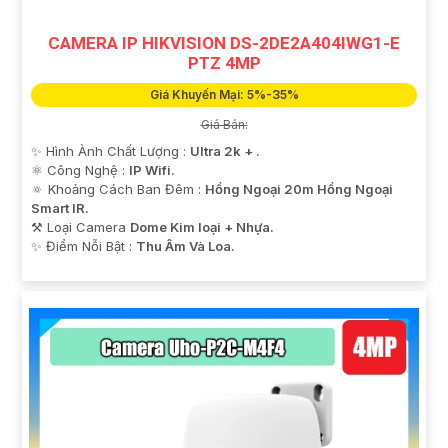
CAMERA IP HIKVISION DS-2DE2A404IWG1-E
PTZ 4MP
Giá Khuyến Mại: 5%-35%
Giá Bán:
✨ Hình Ành Chất Lượng :
Ultra 2k + .
⚛️ Công Nghệ :
IP Wifi.
🔅 Khoảng Cách Ban Đêm :
Hồng Ngoại 20m Hồng Ngoại
Smart IR.
⚒ Loại Camera
Dome Kim loại + Nhựa.
️✨ Điểm Nỗi Bật :
Thu Âm Và Loa.