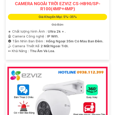
CAMERA NGOÀI TRỜI EZVIZ CS-HB90/SP-
R100(4MP+4MP)
Giá Khuyến Mại: 5%-35%
Giá Bán:
☀️ Chất lượng hình Ảnh :
Ultra 2k + .
🤖️ Camera Công nghệ :
IP Wifi.
🌚 Tầm Nhìn Ban Đêm :
Hồng Ngoại 35m Có Màu Ban Ðêm.
🤹 Camera Thiết Kế
2 Mắt Ngoài Trời.
️↭ Khả Năng :
Thu Âm Và Loa.