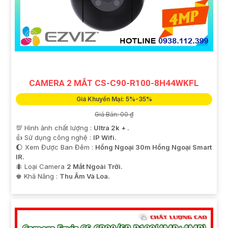
CAMERA 2 MẮT CS-C90-R100-8H44WKFL
Giá Khuyến Mại: 5%-35%
Giá Bán: 00 ₫
💯 Hình ảnh chất lượng :
Ultra 2k + .
👍 Sử dụng công nghệ :
IP Wifi.
🌔 Xem Được Ban Đêm :
Hồng Ngoại 30m Hồng Ngoại Smart
IR.
🐜 Loại Camera
2 Mắt Ngoài Trời.
️♚ Khả Năng :
Thu Âm Và Loa.