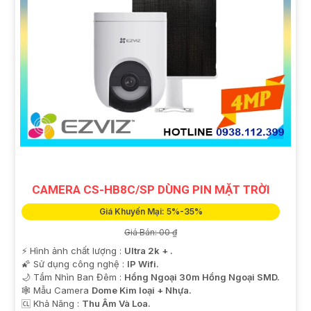
CAMERA CS-HB8C/SP DÙNG PIN MẶT TRỜI
Giá Khuyến Mại: 5%-35%
Giá Bán: 00 ₫
️⚡ Hình ảnh chất lượng :
Ultra 2k + .
🌠 Sử dụng công nghệ :
IP Wifi.
🌙 Tầm Nhìn Ban Đêm :
Hồng Ngoại 30m Hồng Ngoại SMD.
🕸️ Mẫu Camera
Dome Kim loại + Nhựa.
️🆑 Khả Năng :
Thu Âm Và Loa.