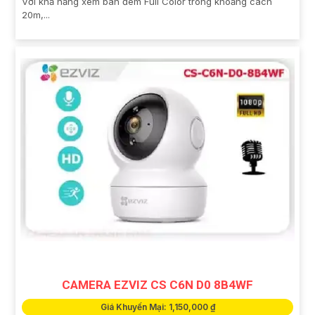
Với khả năng xem ban đêm Full Color trong khoảng cách
20m,...
CAMERA EZVIZ CS C6N D0 8B4WF
Giá Khuyến Mại: 1,150,000 ₫