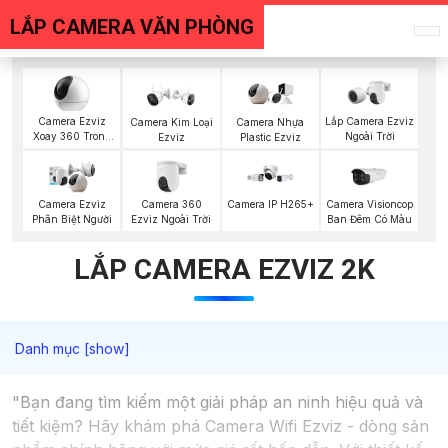
LẮP CAMERA VĂN PHÒNG
Camera Ezviz
Lắp Camera Ezviz
Camera Kim Loại
Camera Nhựa
Xoay 360 Trong
Ngoài Trời
Ezviz
Plastic Ezviz
Nhà
Camera 360
Camera Visioncop
Camera Ezviz
Camera IP H265+
Ezviz Ngoài Trời
Ban Đêm Có Màu
Phân Biệt Người
LẮP CAMERA EZVIZ 2K
"Bạn đang tìm kiếm một giải pháp an ninh hiệu quả và
tiết kiệm? Hãy khám phá Camera Wifi Ezviz - dòng sản