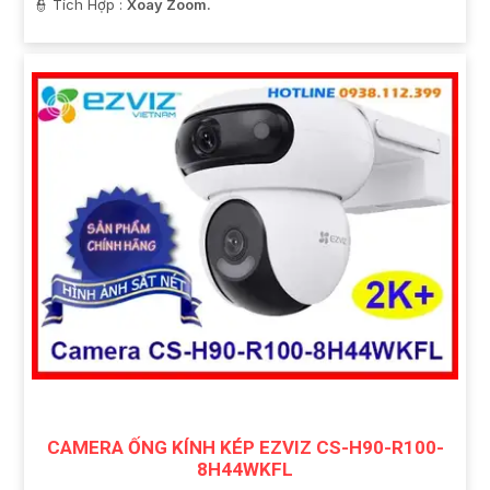
️👮 Tích Hợp :
Xoay Zoom.
CAMERA ỐNG KÍNH KÉP EZVIZ CS-H90-R100-
8H44WKFL