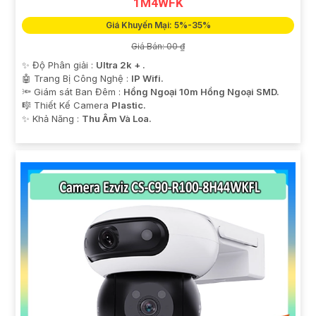
1M4WFK
Giá Khuyến Mại: 5%-35%
Giá Bán: 00 ₫
✨ Độ Phân giải :
Ultra 2k + .
🤖️ Trang Bị Công Nghệ :
IP Wifi.
🔦 Giám sát Ban Đêm :
Hồng Ngoại 10m Hồng Ngoại SMD.
🎼️ Thiết Kế Camera
Plastic.
️✨ Khả Năng :
Thu Âm Và Loa.