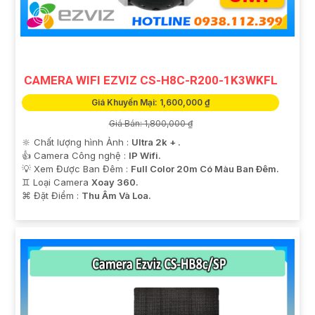
'
CAMERA WIFI EZVIZ CS-H8C-R200-1K3WKFL
Giá Khuyến Mại: 1,600,000 ₫
Giá Bán: 1,800,000 ₫
🔆 Chất lượng hình Ảnh :
Ultra 2k + .
👍 Camera Công nghệ :
IP Wifi.
💡 Xem Được Ban Đêm :
Full Color 20m Có Màu Ban Ðêm.
♊ Loại Camera
Xoay 360.
️⌘ Đặt Điểm :
Thu Âm Và Loa.