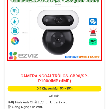
CAMERA NGOÀI TRỜI CS-CB90/SP-
R100(4MP+4MP)
Giá Khuyến Mại: 5%-35%
Giá Bán:
👁️‍🗨 Hình Ành Chất Lượng :
Ultra 2k + .
🏆 Công Nghệ :
IP Wifi.