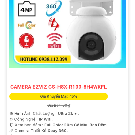
CAMERA EZVIZ CS-H8X-R100-8H4WKFL
Giá Khuyến Mại: 45%
Giá Bán: 00 ₫
👁 Hình Ành Chất Lượng :
Ultra 2k + .
⚙ Công Nghệ :
IP Wifi.
🌔 Xem ban đêm :
Full Color 20m Có Màu Ban Ðêm.
🕉️ Camera Thiết Kế
Xoay 360.