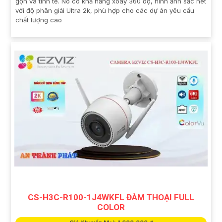
gọn và tinh tế. Nó có khả năng xoay 360 độ, hình ảnh sắc nét
với độ phân giải Ultra 2k, phù hợp cho các dự án yêu cầu
chất lượng cao
CS-H3C-R100-1J4WKFL ĐÀM THOẠI FULL
COLOR