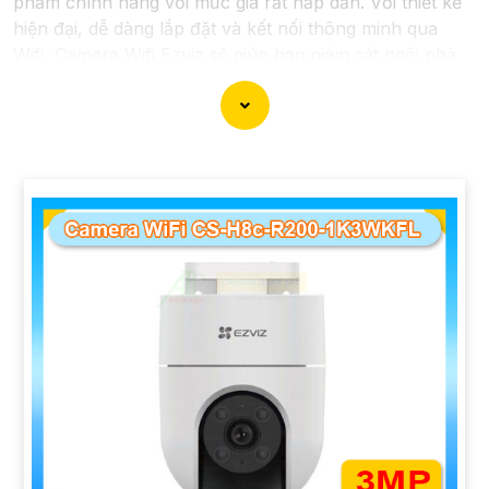
phẩm chính hãng với mức giá rất hấp dẫn. Với thiết kế
hiện đại, dễ dàng lắp đặt và kết nối thông minh qua
Wifi, Camera Wifi Ezviz sẽ giúp bạn giám sát ngôi nhà
hoặc văn phòng mọi lúc mọi nơi chỉ bằng một chiếc
điện thoại thông minh.
Không chỉ vậy, sản phẩm cũng mang lại chất lượng
hình ảnh sắc nét và độ phân giải cao, cho phép bạn
theo dõi mọi hoạt động một cách dễ dàng. Đừng bỏ lỡ
cơ hội sở hữu Camera Wifi Ezviz giá rẻ chính hãng để
bảo vệ tài sản và gia đình của bạn ngay hôm nay!"
Hy vọng đoạn văn trên sẽ giúp bạn trong việc giới thiệu
sản phẩm Camera Wifi Ezviz.