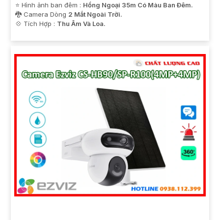
⭐ Hình ảnh ban đêm :
Hồng Ngoại 35m Có Màu Ban Ðêm.
🐉️ Camera Dòng
2 Mắt Ngoài Trời.
️💠 Tích Hợp :
Thu Âm Và Loa.