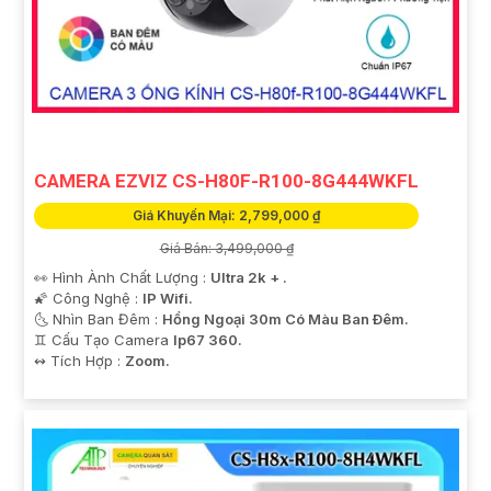
CAMERA EZVIZ CS-H80F-R100-8G444WKFL
Giá Khuyến Mại: 2,799,000 ₫
Giá Bán: 3,499,000 ₫
👀 Hình Ành Chất Lượng :
Ultra 2k + .
🌠 Công Nghệ :
IP Wifi.
🌜 Nhìn Ban Đêm :
Hồng Ngoại 30m Có Màu Ban Ðêm.
♊ Cấu Tạo Camera
Ip67 360.
️↭ Tích Hợp :
Zoom.