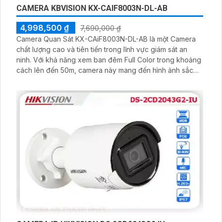
CAMERA KBVISION KX-CAIF8003N-DL-AB
4,998,500 ₫
7,690,000 ₫
Camera Quan Sát KX-CAiF8003N-DL-AB là một Camera
chất lượng cao và tiên tiến trong lĩnh vực giám sát an
ninh. Với khả năng xem ban đêm Full Color trong khoảng
cách lên đến 50m, camera này mang đến hình ảnh sắc
nét, chi tiết ngay cả trong điều kiện ánh sáng yếu. Độ
phân giải 8.0 MP và công nghệ IP hiện đại cho phép
người dùng theo dõi và ghi lại hình ảnh rõ ràng, tiện lợi và
an toàn