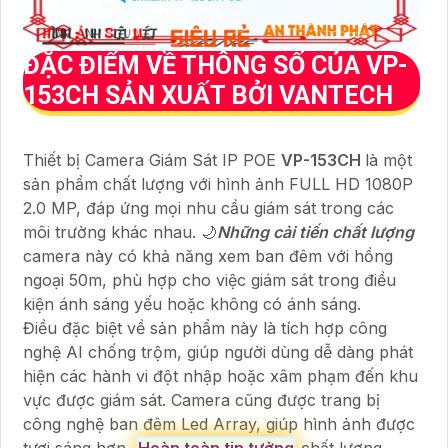
ĐẶC ĐIỂM VỀ THÔNG SỐ CỦA
VP-
153CH
SẢN XUẤT BỞI VANTECH
Thiết bị Camera Giám Sát IP POE
VP-153CH
là một
sản phẩm chất lượng với hình ảnh FULL HD 1080P
2.0 MP, đáp ứng mọi nhu cầu giám sát trong các
môi trường khác nhau. 🌙
Những cải tiến chất lượng
camera này có khả năng xem ban đêm với hồng
ngoại 50m, phù hợp cho việc giám sát trong điều
kiện ánh sáng yếu hoặc không có ánh sáng.
Điều đặc biệt về sản phẩm này là tích hợp công
nghệ AI chống trộm, giúp người dùng dễ dàng phát
hiện các hành vi đột nhập hoặc xâm phạm đến khu
vực được giám sát. Camera cũng được trang bị
công nghệ ban đêm Led Array, giúp hình ảnh được
tươi sáng hơn,
Hoàn toàn tin tưởng
chất lượng