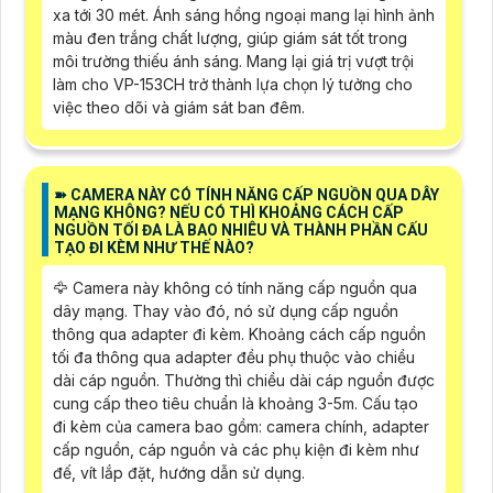
xa tới 30 mét. Ánh sáng hồng ngoại mang lại hình ảnh
màu đen trắng chất lượng, giúp giám sát tốt trong
môi trường thiếu ánh sáng. Mang lại giá trị vượt trội
làm cho VP-153CH trở thành lựa chọn lý tưởng cho
việc theo dõi và giám sát ban đêm.
➽ CAMERA NÀY CÓ TÍNH NĂNG CẤP NGUỒN QUA DÂY
MẠNG KHÔNG? NẾU CÓ THÌ KHOẢNG CÁCH CẤP
NGUỒN TỐI ĐA LÀ BAO NHIÊU VÀ THÀNH PHẦN CẤU
TẠO ĐI KÈM NHƯ THẾ NÀO?
🦅 Camera này không có tính năng cấp nguồn qua
dây mạng. Thay vào đó, nó sử dụng cấp nguồn
thông qua adapter đi kèm. Khoảng cách cấp nguồn
tối đa thông qua adapter đều phụ thuộc vào chiều
dài cáp nguồn. Thường thì chiều dài cáp nguồn được
cung cấp theo tiêu chuẩn là khoảng 3-5m. Cấu tạo
đi kèm của camera bao gồm: camera chính, adapter
cấp nguồn, cáp nguồn và các phụ kiện đi kèm như
đế, vít lắp đặt, hướng dẫn sử dụng.