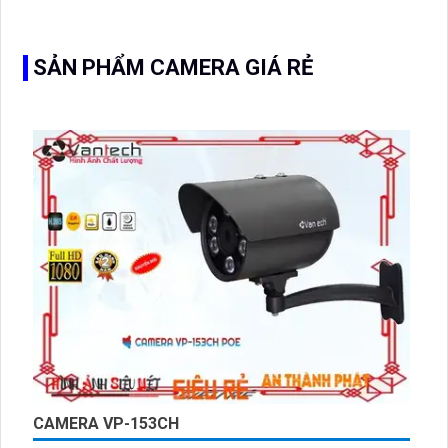
đặt cho kho hàng, nhà xưởng, khu phố và khu vực cần
giám sát ngoài trời
SẢN PHẨM CAMERA GIÁ RẺ
CAMERA VP-153CH