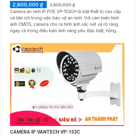
2,800,000 ₫
2,800,000 ₫
Camera an ninh IP POE VP-153CH là một thiết bị cao cấp
và tiện ích trong việc bảo vệ an ninh. Với cảm biến hình
ảnh CMOS, camera cho ra hình ảnh sắc nét và rõ ràng
ngay cả trong điều kiện ánh sáng yếu. Đặc biệt, hồng
ngoại 50m giúp camera có thể quan sát ban đêm một
cách hiệu quả. Camera tích hợp công nghệ IP POE, giúp
việc lắp đặt và sử dụng dễ dàng hơn
CAMERA IP VANTECH VP-153C