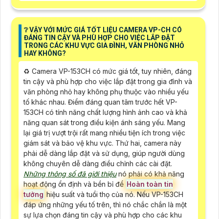
❔ VẬY VỚI MỨC GIÁ TỐT LIỆU CAMERA VP-CH CÓ
ĐÁNG TIN CẬY VÀ PHÙ HỢP CHO VIỆC LẮP ĐẶT
TRONG CÁC KHU VỰC GIA ĐÌNH, VĂN PHÒNG NHỎ
HAY KHÔNG?
♻️ Camera VP-153CH có mức giá tốt, tuy nhiên, đáng
tin cậy và phù hợp cho việc lắp đặt trong gia đình và
văn phòng nhỏ hay không phụ thuộc vào nhiều yếu
tố khác nhau. Điểm đáng quan tâm trước hết VP-
153CH có tính năng chất lượng hình ảnh cao và khả
năng quan sát trong điều kiện ánh sáng yếu. Mang
lại giá trị vượt trội rất mang nhiều tiện ích trong việc
giám sát và bảo vệ khu vực. Thứ hai, camera này
phải dễ dàng lắp đặt và sử dụng, giúp người dùng
không chuyên dễ dàng điều chỉnh các cài đặt.
Những thông số đã giới thiệu
nó phải có khả năng
hoạt động ổn định và bền bỉ để
Hoàn toàn tin
tưởng
hiệu suất và tuổi thọ của nó. Nếu VP-153CH
đáp ứng những yếu tố trên, thì nó chắc chắn là một
sự lựa chọn đáng tin cậy và phù hợp cho các khu