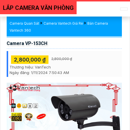
LẮP CAMERA VĂN PHÒNG
Camera Quan Sát
Camera Vantech Giá Rẻ
Bán Camera
Vantech 360
Camera VP-153CH
2,800,000 ₫
2,800,000 ₫
Thương hiệu:
VanTech
Ngày đăng:
1/11/2024 7:50:43 AM