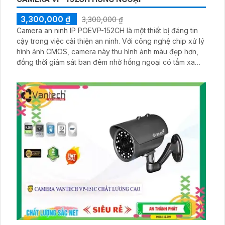
3,300,000 ₫
3,300,000 ₫
Camera an ninh IP POEVP-152CH là một thiết bị đáng tin
cậy trong việc cải thiện an ninh. Với công nghệ chip xử lý
hình ảnh CMOS, camera này thu hình ảnh màu đẹp hơn,
đồng thời giám sát ban đêm nhờ hồng ngoại có tầm xa
lên đến 50m. Camera còn tích hợp công nghệ IP POE,
giúp đơn giản hóa việc cung cấp nguồn điện và truyền
dữ liệu qua cùng một dây cáp mạng