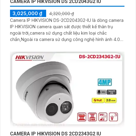
CAMERA IP HIKVISION DS 2CD2043G2 IU
3,025,000 ₫
4,320,000 ₫
Camera IP HIKVISION DS-2CD2043G2-IU là dòng camera
IP HIKVISION camera quan sát được thiết kế thân trụ
ngoài trời,camera sử dụng chất liệu kim loại chắc
chắn,Ngoài ra camera sử dụng công nghệ hình ảnh 4.0
Megapixel giúp camera hiên thị hình ảnh sắc nét, phù
camera phù thích hợp cho các công dự án nhỏ,văn
phòng,kho xưởng,công ty,. .
CAMERA IP HIKVISION DS 2CD2343G2 IU