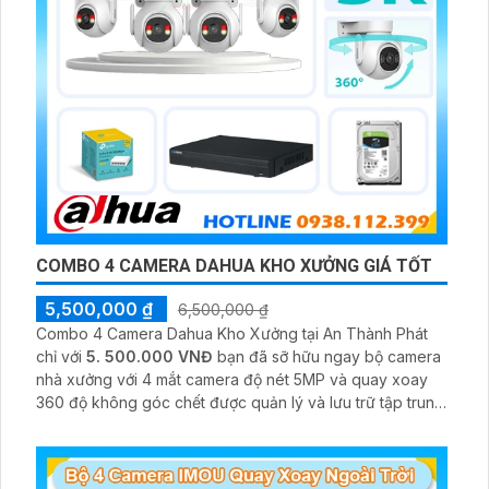
COMBO 4 CAMERA DAHUA KHO XƯỞNG GIÁ TỐT
5,500,000 ₫
6,500,000 ₫
Combo 4 Camera Dahua Kho Xưởng tại An Thành Phát
chỉ với
5. 500.000 VNĐ
bạn đã sỡ hữu ngay bộ camera
nhà xưởng với 4 mắt camera độ nét 5MP và quay xoay
360 độ không góc chết được quản lý và lưu trữ tập trung
về đầu ghi hình ổ cứng hỗ trợ xem qua tivi