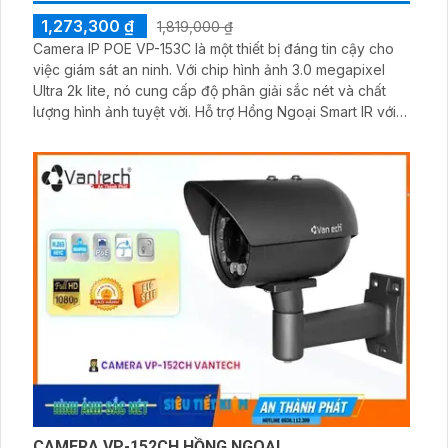
1,273,300 ₫
1,819,000 ₫
Camera IP POE VP-153C là một thiết bị đáng tin cậy cho
việc giám sát an ninh. Với chip hình ảnh 3.0 megapixel
Ultra 2k lite, nó cung cấp độ phân giải sắc nét và chất
lượng hình ảnh tuyệt vời. Hỗ trợ Hồng Ngoại Smart IR với
khả năng giám sát ban đêm tới 40m, camera này đảm
bảo an ninh cho ngày và đêm
CAMERA VP-152CH HỒNG NGOẠI