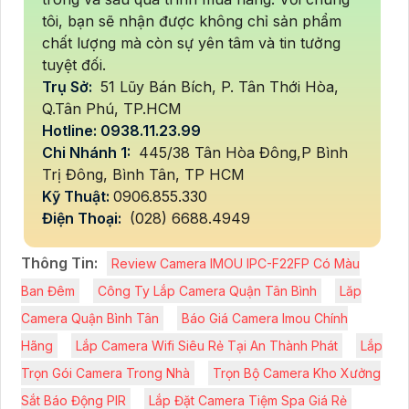
tôi, bạn sẽ nhận được không chỉ sản phẩm
chất lượng mà còn sự yên tâm và tin tưởng
tuyệt đối.
Trụ Sở:
51 Lũy Bán Bích, P. Tân Thới Hòa,
Q.Tân Phú, TP.HCM
Hotline: 0938.11.23.99
Chi Nhánh 1:
445/38 Tân Hòa Đông,P Bình
Trị Đông, Bình Tân, TP HCM
Kỹ Thuật:
0906.855.330
Điện Thoại:
(028) 6688.4949
Thông Tin:
Review Camera IMOU IPC-F22FP Có Màu
Ban Đêm
Công Ty Lắp Camera Quận Tân Bình
Lăp
Camera Quận Bình Tân
Báo Giá Camera Imou Chính
Hãng
Lắp Camera Wifi Siêu Rẻ Tại An Thành Phát
Lắp
Trọn Gói Camera Trong Nhà
Trọn Bộ Camera Kho Xưởng
Sắt Báo Động PIR
Lắp Đặt Camera Tiệm Spa Giá Rẻ