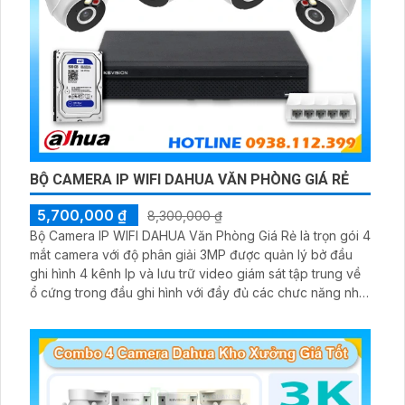
BỘ CAMERA IP WIFI DAHUA VĂN PHÒNG GIÁ RẺ
5,700,000 ₫
8,300,000 ₫
Bộ Camera IP WIFI DAHUA Văn Phòng Giá Rẻ là trọn gói 4
mắt camera với độ phân giải 3MP được quản lý bở đầu
ghi hình 4 kênh Ip và lưu trữ video giám sát tập trung về
ổ cứng trong đầu ghi hình với đầy đủ các chưc năng như
AI Phát hiện chuyển động, đàm thoại âm thanh 2 chiều và
giám sát có màu vào ban đêm