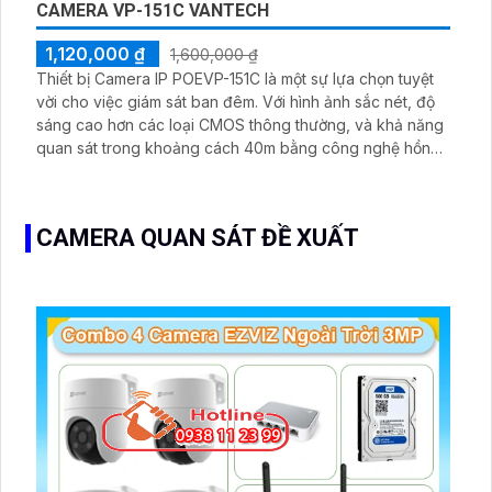
CAMERA VP-151C VANTECH
1,120,000 ₫
1,600,000 ₫
Thiết bị Camera IP POEVP-151C là một sự lựa chọn tuyệt
vời cho việc giám sát ban đêm. Với hình ảnh sắc nét, độ
sáng cao hơn các loại CMOS thông thường, và khả năng
quan sát trong khoảng cách 40m bằng công nghệ hồng
ngoại, camera này đem đến những hình ảnh mịn đẹp hơn
bất kỳ lúc nào. Với thiết kế sử dụng công nghệ IP POE
tiên tiến, việc cài đặt và sử dụng trở nên dễ dàng hơn
CAMERA QUAN SÁT ĐỀ XUẤT
bao giờ hết