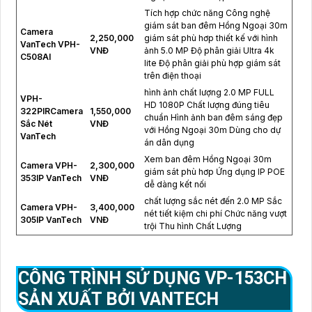
Tích hợp chức năng Công nghệ
giám sát ban đêm Hồng Ngoại 30m
Camera
2,250,000
giám sát phù hơp thiết kế với hình
VanTech VPH-
VNĐ
ảnh 5.0 MP Độ phân giải Ultra 4k
C508AI
lite Độ phân giải phù hợp giám sát
trên điện thoại
hình ảnh chất lượng 2.0 MP FULL
VPH-
HD 1080P Chất lượng đúng tiêu
322PIRCamera
1,550,000
chuẩn Hình ảnh ban đêm sáng đẹp
Sắc Nét
VNĐ
với Hồng Ngoại 30m Dùng cho dự
VanTech
án dân dụng
Xem ban đêm Hồng Ngoại 30m
Camera VPH-
2,300,000
giám sát phù hơp Ứng dụng IP POE
353IP VanTech
VNĐ
dễ dàng kết nối
chất lượng sắc nét đến 2.0 MP Sắc
Camera VPH-
3,400,000
nét tiết kiệm chi phí Chức năng vượt
305IP VanTech
VNĐ
trội Thu hình Chất Lượng
CÔNG TRÌNH SỬ DỤNG
VP-153CH
SẢN XUẤT BỞI VANTECH