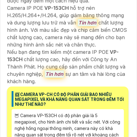
được ngày đêm một cách hiệu quả.
Camera IP POE
VP-153CH
hỗ trợ nén
H.265/H.264+/H.264, giúp giảm băng thông mạng
và dung lượng lưu trữ mà vẫn
Tin hơn
chất lượng
hình ảnh. Với màu sắc đẹp và chip cảm biến CMOS
chất lượng cao, camera này sẽ mang đến cho bạn
những hình ảnh sắc nét và chân thực.
Nếu bạn đang tìm kiếm một camera IP POE
VP-
153CH
chất lượng cao, hãy đến với Công ty An
Thành Phát. Họ cung cấp sản phẩm chất lượng và
chuyên nghiệp,
Tin hơn
sự an tâm và hài lòng của
khách hàng.
📨 CAMERA VP-CH CÓ ĐỘ PHÂN GIẢI BAO NHIÊU
MEGAPIXEL VÀ KHẢ NĂNG QUAN SÁT TRONG ĐÊM TỐI
NHƯ THẾ NÀO?
🦉 Camera VP-153CH có độ phân giải là 5
megapixel, cho hình ảnh chi tiết và sắc nét. Với công
nghệ hồng ngoại thông minh, camera này có khả
năng quan sát trong đêm tối rõ nét với khoảng cách