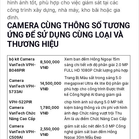
hình ảnh tốt, phù hợp cho việc giám sát tại các
công trình xây dựng, nhà máy, kho bãi hoặc gia
đình.
CAMERA CÙNG THÔNG SỐ TƯƠNG
ỨNG ĐỂ SỬ DỤNG CÙNG LOẠI VÀ
THƯƠNG HIỆU
bộ kit Camera
Xem ban đêm Hồng Ngoại 15m
8,500,000
VanTech VPH-
sáng chi tiết với độ phân giải 2.0 MP
VNĐ
B046PIR
FULL HD 1080P Chất lượng phù hợp
Trang Bị Màu sắt trong sáng 5.0
Camera
14,500,000
megapixel Ultra 4k lite Độ phân giải
VanTech VPH-
VNĐ
phù hợp cho công trình Được thiết
5733AI
kế Công Nghệ AI Đang giảm giá
VPH-522PIR
chip hình ảnh sử dụng 5.0 MP tiết
Camera
1,780,000
kiệm băng thông và chi phí với hình
VanTech Chức
VNĐ
ảnh đẹp Chức năng vượt trội Thu
Năng Cao Cấp
Âm là ưu điểm Chức Năng Cao Cấp
Camera
giám sát sắc nét đến 5.0 MP Công
2,550,000
VanTech VPH-
nghệ giám sát ban đêm Hồng
VNĐ
C509AI
Ngoại 30m Mẫu Đẹp