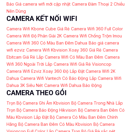
Báo Giá camera wifi mới cập nhật
Camera Đàm Thoại 2 Chiều
Nên Dùng
CAMERA KẾT NỐI WIFI
Camera Wifi Kbone Cube Giá Rẻ
Camera Wifi 360 Full Color
Camera Wifi Độ Phân Giải 2K
Camera Wifi Chống Trộm Imou
Camera Wifi 360 Có Màu Ban Đêm Dahua
Báo giá camera
wifi ezviz
Camera Wifi Kbvision Xoay 360 Giá Rẻ
Camera
Ebitcam Giá Rẻ
Lắp Camera Wifi Có Màu Ban Đêm
Camera
Wifi 360 Ngoài Trời
Lắp Camera Wifi Giá Rẻ Visioncop
Camera Wifi Ezviz Xoay 360 Độ
Lắp Đặt Camera Wifi 2K
Dahua
Camera Wifi Vantech Có Báo Động
Lắp Camera Wifi
Dahua 3K Siêu Nét
Camera Wifi Dahua Báo Động
CAMERA THEO GÓI
Trọn Bộ Camera Ghi Âm Kbvision
Bộ Camera Trong Nhà
Lắp
Trọn Bộ Camera Báo Động Hikvision
Bộ Camera Ban Đêm Có
Màu Kbvision
Lắp Đặt Bộ Camera Có Màu Ban Đêm Chính
Hãng
Bộ Camera Ban Đêm Có Màu Kbvision
Bộ Camera
Visioncop Full Color
Lắp Camera Trọn Bộ Giá Rẻ sắc nét