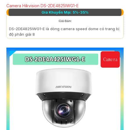
Camera Hikvision DS-2DE4825IWG1-E
Giá Khuyến Mại: 5%-35%
Giá Bán:
DS-2DE4825IWG1-E là dòng camera speed dome có trang bị
độ phân giải 8