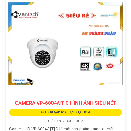
CAMERA VP-6004A|T|C HÌNH ẢNH SIÊU NÉT
Giá Khuyến Mại: 1,960,000 ₫
Giá Bán: 2,800,000 ₫
Camera HD VP-6004A|T|C là một sản phẩm camera chất