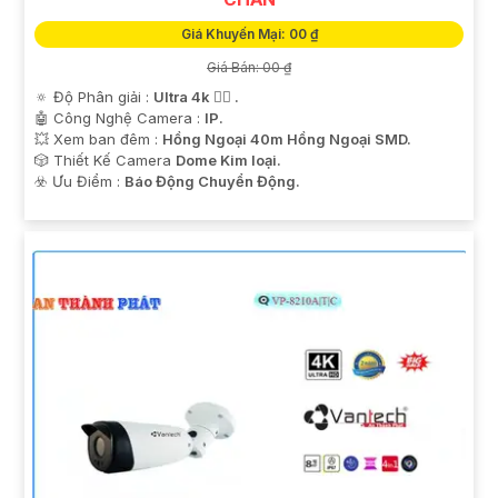
Giá Khuyến Mại: 00 ₫
Giá Bán: 00 ₫
🔅 Độ Phân giải :
Ultra 4k 👍🏾 .
🤖️ Công Nghệ Camera :
IP.
💥 Xem ban đêm :
Hồng Ngoại 40m Hồng Ngoại SMD.
🎲 Thiết Kế Camera
Dome Kim loại.
️☣️ Ưu Điểm :
Báo Động Chuyển Động.