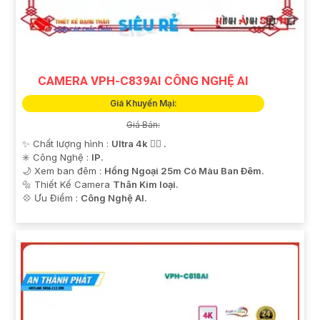
CAMERA VPH-C839AI CÔNG NGHỆ AI
Giá Khuyến Mại:
Giá Bán:
✨ Chất lượng hình :
Ultra 4k 👍🏾 .
'
✳️ Công Nghệ :
IP.
🌙 Xem ban đêm :
Hồng Ngoại 25m Có Màu Ban Ðêm.
🔩 Thiết Kế Camera
Thân Kim loại.
️💠 Ưu Điểm :
Công Nghệ AI.