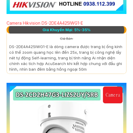
Camera Hikvision DS-2DE4A425IWG1-E
Giá Khuyến Mại: 5%-35%
Giá Bán:
DS-2DE4A425IWG1-E là dòng camera được trang bị ống kính
có thể zoom quang học lên đến 25x, trang bị công nghệ lấy
nét tự động Self-learning, trang bị tính năng Ai nhận diện
chính xác tích hợp AcuSearch khi kết hợp chung với đầu ghi
hình, nhìn ban đêm bằng hồng ngoại 50m