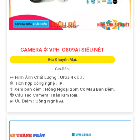
CAMERA ✲ VPH-C809AI SIÊU NÉT
Giá Khuyến Mại:
Giá Bán:
👀 Hình Ành Chất Lượng :
Ultra 4k 👍🏾 .
🤖️ Tích hợp công nghệ :
IP.
❈ Xem ban đêm :
Hồng Ngoại 25m Có Màu Ban Ðêm.
🐉️ Cấu Tạo Camera
Thân Kim loại.
️💫 Ưu Điểm :
Công Nghệ AI.