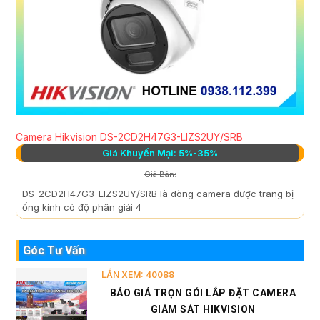
Camera Hikvision DS-2CD2H47G3-LIZS2UY/SRB
Giá Khuyến Mại: 5%-35%
Giá Bán:
DS-2CD2H47G3-LIZS2UY/SRB là dòng camera được trang bị
ống kính có độ phân giải 4
Góc Tư Vấn
LẦN XEM: 40088
BÁO GIÁ TRỌN GÓI LẮP ĐẶT CAMERA
GIÁM SÁT HIKVISION