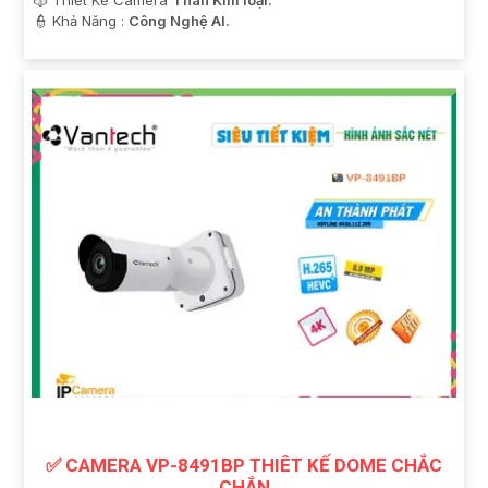
🎲 Thiết Kế Camera
Thân Kim loại.
️👮 Khả Năng :
Công Nghệ AI.
✅ CAMERA VP-8491BP THIÊT KẾ DOME CHẮC
CHẮN