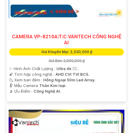
CAMERA VP-8210A|T|C VANTECH CÔNG NGHỆ
AI
Giá Khuyến Mại: 2,030,000 ₫
Giá Bán: 2,900,000 ₫
✨ Hình Ành Chất Lượng :
Ultra 4k 👍🏾 .
🌠 Tích hợp công nghệ :
AHD CVI TVI BCS.
🌜 Xem ban đêm :
Hồng Ngoại 50m Led Array.
🗜️ Mẫu Camera
Thân Kim loại.
️📡 Ưu Điểm :
Công Nghệ AI.