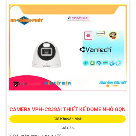
CAMERA VPH-C838AI THIẾT KẾ DOME NHỎ GỌN
Giá Khuyến Mại:
Giá Bán:
️⚡ Độ Phân giải :
Ultra 4k 👍🏾 .