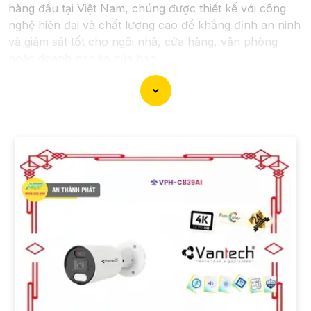
hàng đầu tại Việt Nam, chúng được thiết kế với công
nghệ hiện đại và chất lượng cao để khẳng định an ninh
và giám sát tốt cho ngôi nhà, cửa hàng, văn phòng
hoặc doanh nghiệp của bạn.
Vantech Việt Nam cung cấp các dòng sản phẩm
camera giám sát chất lượng cao như camera IP,
camera HD-TVI, camera AHD, camera wifi, camera
thông minh, và nhiều hơn nữa. Các sản phẩm của
Vantech được sản xuất theo tiêu chuẩn chất lượng cao,
đáng tin cậy và dễ sử dụng.
Điểm mạnh của Camera Vantech là chất lượng dịch vụ
tốt và hỗ trợ khách hàng chu đáo. Đội ngũ nhân viên
kỹ thuật chuyên nghiệp của Vantech sẽ giúp bạn lựa
chọn giải pháp camera phù hợp với nhu cầu và ngân
sách của bạn.
Nếu bạn đang tìm kiếm một giải pháp giám sát an ninh
tốt cho ngôi nhà hoặc doanh nghiệp của mình, Camera
Vantech Việt Nam là một lựa chọn hàng đầu mà bạn có
thể tin tưởng.