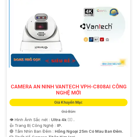
CAMERA AN NINH VANTECH VPH-C808AI CÔNG
NGHỆ MỚI
Giá Khuyến Mại:
Giá Bán:
👁 Hình Ảnh Sắc nét :
Ultra 4k 👍🏾 .
👍 Trang Bị Công Nghệ :
IP.
🔴 Tầm Nhìn Ban Đêm :
Hồng Ngoại 25m Có Màu Ban Ðêm.