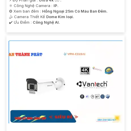
⚛️ Công Nghệ Camera :
IP.
❂ Xem ban đêm :
Hồng Ngoại 25m Có Màu Ban Ðêm.
🤹 Camera Thiết Kế
Dome Kim loại.
️✔️ Ưu Điểm :
Công Nghệ AI.