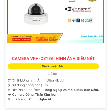
CAMERA VPH-C818AI HÌNH ẢNH SIÊU NÉT
Giá Khuyến Mại:
Giá Bán:
💯 Chất lượng hình Ảnh :
Ultra 4k 👍🏾 .
🕉️ Sử dụng công nghệ :
IP.
⭐ Tầm Nhìn Ban Đêm :
Hồng Ngoại 20m Có Màu Ban Ðêm.
🌧️ Camera Dòng
Thân Kim loại.
️☣️ Khả Năng :
Công Nghệ AI.