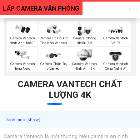
LẮP CAMERA VĂN PHÒNG
Camera Vantech
Camera Có Hổ Trợ
Camera Chống
Camera Vantech
Hình Ảnh 1080P
Thẻ Nhớ Vantech
Nhiễu Tốt
Giá Rẻ
Vantech
Camera Vantech
Camera Thân Trụ
Camera Vantech
Camera Vantech
Hồng Ngoại
Ip Vantech
Hình Ảnh 2K
Công Nghệ Ai
CAMERA VANTECH CHẤT
LƯỢNG 4K
Camera Vantech là một thương hiệu camera an ninh