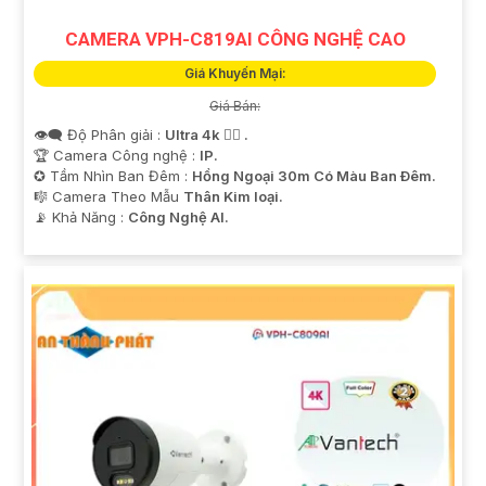
CAMERA VPH-C819AI CÔNG NGHỆ CAO
Giá Khuyến Mại:
Giá Bán:
👁️‍🗨 Độ Phân giải :
Ultra 4k 👍🏾 .
🏆 Camera Công nghệ :
IP.
✪ Tầm Nhìn Ban Đêm :
Hồng Ngoại 30m Có Màu Ban Ðêm.
🎼️ Camera Theo Mẫu
Thân Kim loại.
️📡 Khả Năng :
Công Nghệ AI.