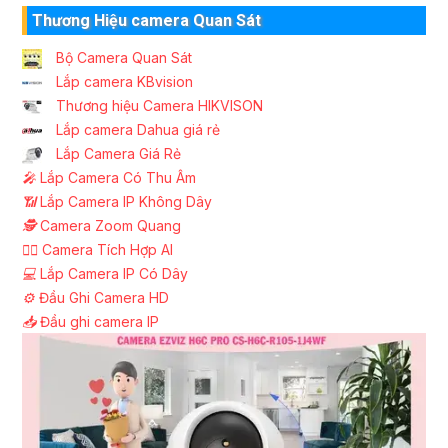
Thương Hiệu camera Quan Sát
Bộ Camera Quan Sát
Lắp camera KBvision
Thương hiệu Camera HIKVISON
Lắp camera Dahua giá rẻ
Lắp Camera Giá Rẻ
️🎤️
Lắp Camera Có Thu Âm
📶
Lắp Camera IP Không Dây
🕵️
Camera Zoom Quang
🧛‍♀️
Camera Tích Hợp AI
💻
Lắp Camera IP Có Dây
⚙️
Đầu Ghi Camera HD
📥
Đầu ghi camera IP