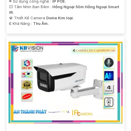
®️ Sử dụng công nghệ :
IP POE.
💥 Tầm Nhìn Ban Đêm :
Hồng Ngoại 50m Hồng Ngoại Smart
IR.
💎 Thiết Kế Camera
Dome Kim loại.
️₤ Khả Năng :
Thu Âm.