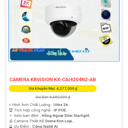
CAMERA KBVISION KX-CAI4204N2-AB
Giá Khuyến Mại: 4,277,000 ₫
Giá Bán: 6,580,000 ₫
️⚡ Hình Ành Chất Lượng :
Ultra 2k .
🏆 Tích hợp công nghệ :
IP POE.
🔅 Xem ban đêm :
Hồng Ngoại 50m Starlight.
🕉️ Camera Thiết Kế
Dome Kim Loại.
️🔮 Ưu Điểm :
Công Nghệ AI.