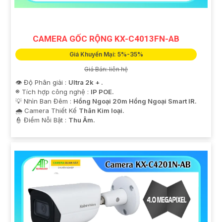
Trân trọng cảm ơn!"
CAMERA GỐC RỘNG KX-C4013FN-AB
Giá Khuyến Mại: 5%-35%
Giá Bán: liên hệ
👁 Độ Phân giải :
Ultra 2k + .
®️ Tích hợp công nghệ :
IP POE.
💡 Nhìn Ban Đêm :
Hồng Ngoại 20m Hồng Ngoại Smart IR.
🌧️ Camera Thiết Kế
Thân Kim loại.
️👮 Điểm Nỗi Bật :
Thu Âm.
'