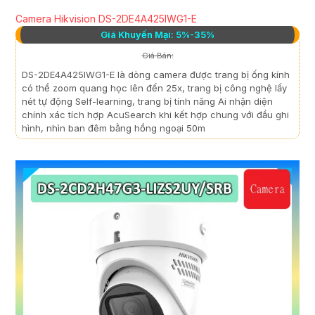
Camera Hikvision DS-2DE4A425IWG1-E
Giá Khuyến Mại: 5%-35%
Giá Bán:
DS-2DE4A425IWG1-E là dòng camera được trang bị ống kính
có thể zoom quang học lên đến 25x, trang bị công nghệ lấy
nét tự động Self-learning, trang bị tính năng Ai nhận diện
chính xác tích hợp AcuSearch khi kết hợp chung với đầu ghi
hình, nhìn ban đêm bằng hồng ngoại 50m