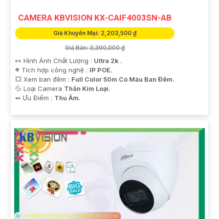
CAMERA KBVISION KX-CAIF4003SN-AB
Giá Khuyến Mại: 2,203,500 ₫
Giá Bán: 3,390,000 ₫
👀 Hình Ành Chất Lượng :
Ultra 2k .
®️ Tích hợp công nghệ :
IP POE.
💥 Xem ban đêm :
Full Color 50m Có Màu Ban Đêm.
💦 Loại Camera
Thân Kim Loại.
️↭ Ưu Điểm :
Thu Âm.