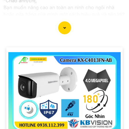
"Chào anh/chị,
Bạn muốn nâng cao an toàn an ninh cho ngôi nhà
hoặc cửa hàng của mình một cách hiệu quả và tiện lợi?
Hãy đến với Camera 2K 4MP, giải pháp giám sát chất
lượng cao mà bạn đang tìm kiếm.
Với độ phân giải 2K và 4MP, Camera này sẽ cung cấp
hình ảnh sắc nét, rõ ràng và chi tiết. Bạn sẽ có thể
quan sát mọi hoạt động xung quanh ngôi nhà hay cửa
hàng của mình mọi lúc, mọi nơi thông qua điện thoại di
động. Một cách giám sát an toàn và thuận tiện.
Camera 2K 4MP còn tích hợp nhiều tính năng thông
minh như cảnh báo chuyển động, giao tiếp 2 chiều,
hồng ngoại hỗ trợ quan sát ban đêm và nhiều tính
năng khác giúp nâng cao tính an toàn và tiện ích cho
hệ thống giám sát của bạn.
Hãy bảo vệ tài sản và gia đình của bạn một cách an
toàn và hiệu quả với Camera 2K 4MP ngay hôm nay!
Liên hệ với chúng tôi để biết thêm thông tin chi tiết và
nhận tư vấn miễn phí.