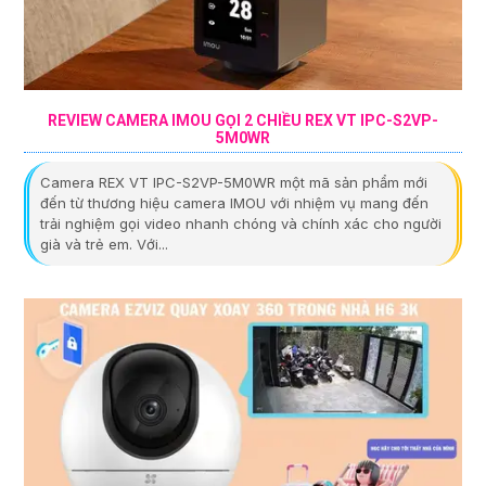
REVIEW CAMERA IMOU GỌI 2 CHIỀU REX VT IPC-S2VP-
5M0WR
Camera REX VT IPC-S2VP-5M0WR một mã sản phẩm mới
đến từ thương hiệu camera IMOU với nhiệm vụ mang đến
trải nghiệm gọi video nhanh chóng và chính xác cho người
già và trẻ em. Với...