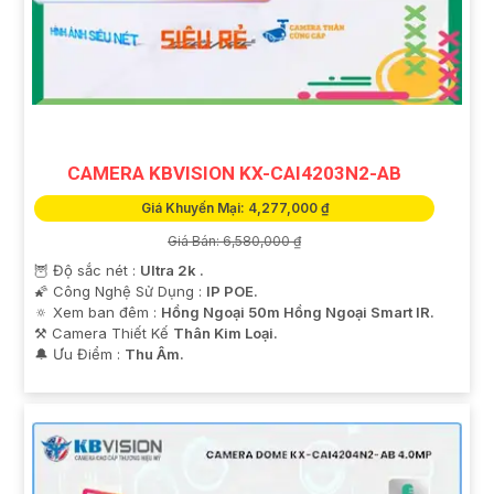
CAMERA KBVISION KX-CAI4203N2-AB
Giá Khuyến Mại: 4,277,000 ₫
Giá Bán: 6,580,000 ₫
🦉 Độ sắc nét :
Ultra 2k .
🌠 Công Nghệ Sử Dụng :
IP POE.
🔅 Xem ban đêm :
Hồng Ngoại 50m Hồng Ngoại Smart IR.
⚒ Camera Thiết Kế
Thân Kim Loại.
️🔔 Ưu Điểm :
Thu Âm.