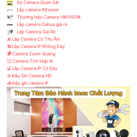
Bộ Camera Quan Sát
Lắp camera KBvision
Thương hiệu Camera HIKVISON
Lắp camera Dahua giá rẻ
Lắp Camera Giá Rẻ
️🎤️
Lắp Camera Có Thu Âm
📶
Lắp Camera IP Không Dây
🕵️
Camera Zoom Quang
🧛‍♀️
Camera Tích Hợp AI
💻
Lắp Camera IP Có Dây
⚙️
Đầu Ghi Camera HD
📥
Đầu ghi camera IP