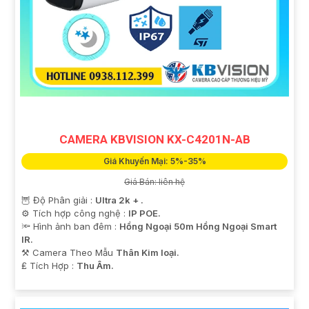
CAMERA KBVISION KX-C4201N-AB
Giá Khuyến Mại: 5%-35%
Giá Bán: liên hệ
🦉 Độ Phân giải :
Ultra 2k + .
⚙ Tích hợp công nghệ :
IP POE.
🔦 Hình ảnh ban đêm :
Hồng Ngoại 50m Hồng Ngoại Smart
IR.
⚒ Camera Theo Mẫu
Thân Kim loại.
️₤ Tích Hợp :
Thu Âm.