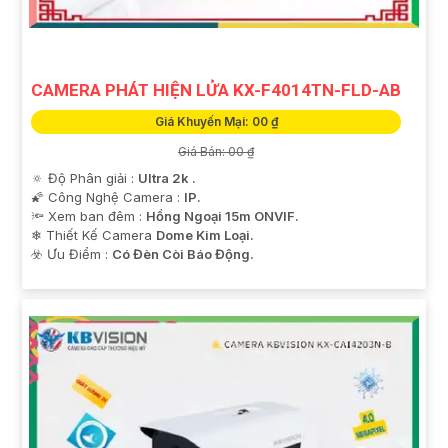
CAMERA PHÁT HIỆN LỬA KX-F4014TN-FLD-AB
Giá Khuyến Mại: 00 ₫
Giá Bán: 00 ₫
🔅 Độ Phân giải :
Ultra 2k .
🌠 Công Nghệ Camera :
IP.
🔦 Xem ban đêm :
Hồng Ngoại 15m ONVIF.
❄ Thiết Kế Camera
Dome Kim Loại.
️☣️ Ưu Điểm :
Có Đèn Còi Báo Động.