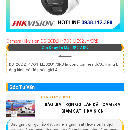
Camera Hikvision DS-2CD2H47G3-LIZS2UY/SRB
Giá Khuyến Mại: 5%-35%
Giá Bán:
DS-2CD2H47G3-LIZS2UY/SRB là dòng camera được trang bị
ống kính có độ phân giải 4
Góc Tư Vấn
LẦN XEM: 40013
BÁO GIÁ TRỌN GÓI LẮP ĐẶT CAMERA
GIÁM SÁT HIKVISION
Báo giá trọn gói lắp đặt camera giám sát Hikvision là dịch
vụ chuyên nghiệp và đáng tin cậy giúp bạn bảo vệ an ninh