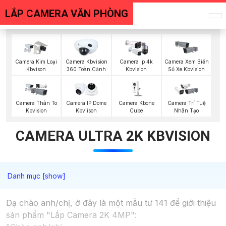
LẮP CAMERA VĂN PHÒNG
Camera Kim Loại
Camera Kbvision
Camera Ip 4k
Camera Xem Biển
Kbvison
360 Toàn Cảnh
Kbvision
Số Xe Kbvision
Camera Kbone
Camera Thân To
Camera IP Dome
Camera Trí Tuệ
Cube
Kbvision
Kbviison
Nhân Tạo
CAMERA ULTRA 2K KBVISION
Dạ chào anh/chị, ở đây là một mẫu tư 141 để giới thiệu
sản phẩm "Lắp Camera 2K 4MP":