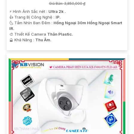
Giá Bán: 3,850,000 ₫
️⚡ Hình Ảnh Sắc nét :
Ultra 2k .
👍 Trang Bị Công Nghệ :
IP.
🌜 Tầm Nhìn Ban Đêm :
Hồng Ngoại 30m Hồng Ngoại Smart
IR.
🎨 Thiết Kế Camera
Thân Plastic.
️🔮 Khả Năng :
Thu Âm.