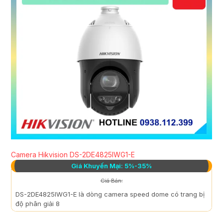
Camera Hikvision DS-2DE4825IWG1-E
Giá Khuyến Mại: 5%-35%
Giá Bán:
DS-2DE4825IWG1-E là dòng camera speed dome có trang bị
độ phân giải 8