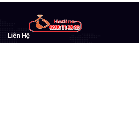
Liên Hệ
CÔNG TY TNHH TM-DV ĐẦU TƯ AN THÀNH
PHÁT
Đơn vị thi công lắp đặt hệ thống camera quan sát
chuyên nghiệp
51 Lũy Bán Bích, Phường Phú Thạnh, TP. Hồ
Chí Minh
0938112399
congngheanthanhphat@gmail.com
Site Profile