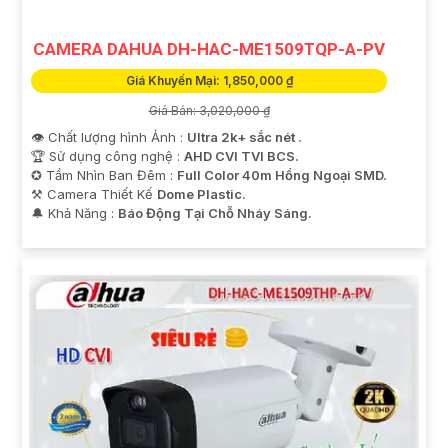
CAMERA DAHUA DH-HAC-ME1509TQP-A-PV
Giá Khuyến Mại: 1,850,000 ₫
Giá Bán: 3,020,000 ₫
👁 Chất lượng hình Ảnh :
Ultra 2k+ sắc nét .
🏆 Sử dụng công nghệ :
AHD CVI TVI BCS.
✪ Tầm Nhìn Ban Đêm :
Full Color 40m Hồng Ngoại SMD.
⚒ Camera Thiết Kế
Dome Plastic.
️🔔 Khả Năng :
Báo Động Tại Chỗ Nháy Sáng.