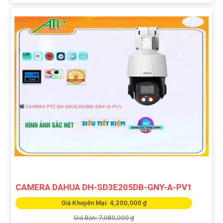
CAMERA DAHUA DH-SD3E205DB-GNY-A-PV1
Giá Khuyến Mại: 4,200,000 ₫
Giá Bán: 7,980,000 ₫