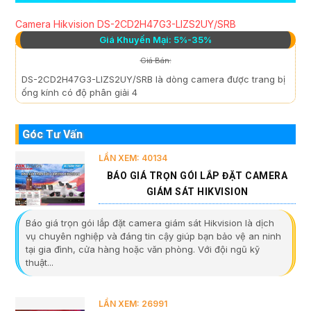
Camera Hikvision DS-2CD2H47G3-LIZS2UY/SRB
Giá Khuyến Mại: 5%-35%
Giá Bán:
DS-2CD2H47G3-LIZS2UY/SRB là dòng camera được trang bị
ống kính có độ phân giải 4
Góc Tư Vấn
LẦN XEM: 40134
BÁO GIÁ TRỌN GÓI LẮP ĐẶT CAMERA
GIÁM SÁT HIKVISION
Báo giá trọn gói lắp đặt camera giám sát Hikvision là dịch
vụ chuyên nghiệp và đáng tin cậy giúp bạn bảo vệ an ninh
tại gia đình, cửa hàng hoặc văn phòng. Với đội ngũ kỹ
thuật...
LẦN XEM: 26991