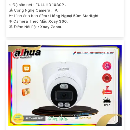
️⚡ Độ sắc nét :
FULL HD 1080P .
🕉️ Công Nghệ Camera :
IP.
🔦 Hình ảnh ban đêm :
Hồng Ngoại 50m Starlight.
❄ Camera Theo Mẫu
Xoay 360.
️⌘ Điểm Nỗi Bật :
Xoay Zoom.