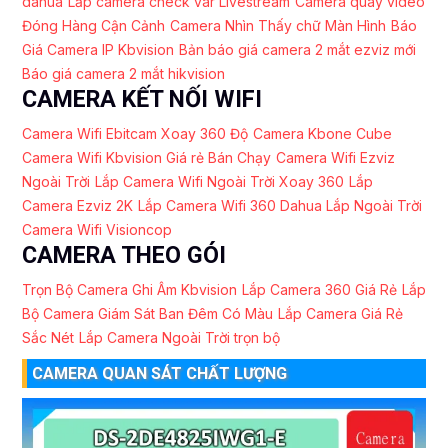
dahua
Lắp camera check var Livestream
Camera quay video
Đóng Hàng Cận Cảnh
Camera Nhìn Thấy chữ Màn Hình
Báo
Giá Camera IP Kbvision
Bản báo giá camera 2 mắt ezviz mới
Báo giá camera 2 mắt hikvision
CAMERA KẾT NỐI WIFI
Camera Wifi Ebitcam Xoay 360 Độ
Camera Kbone Cube
Camera Wifi Kbvision Giá rẻ Bán Chạy
Camera Wifi Ezviz
Ngoài Trời
Lắp Camera Wifi Ngoài Trời Xoay 360
Lắp
Camera Ezviz 2K
Lắp Camera Wifi 360 Dahua Lắp Ngoài Trời
Camera Wifi Visioncop
CAMERA THEO GÓI
Trọn Bộ Camera Ghi Âm Kbvision
Lắp Camera 360 Giá Rẻ
Lắp
Bộ Camera Giám Sát Ban Đêm Có Màu
Lắp Camera Giá Rẻ
Sắc Nét
Lắp Camera Ngoài Trời trọn bộ
CAMERA QUAN SÁT CHẤT LƯỢNG