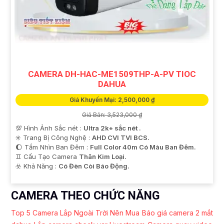
CAMERA DH-HAC-ME1509THP-A-PV TIOC
DAHUA
Giá Khuyến Mại: 2,500,000 ₫
Giá Bán: 3,523,000 ₫
💯 Hình Ảnh Sắc nét :
Ultra 2k+ sắc nét .
✳️ Trang Bị Công Nghệ :
AHD CVI TVI BCS.
🌔 Tầm Nhìn Ban Đêm :
Full Color 40m Có Màu Ban Đêm.
♊ Cấu Tạo Camera
Thân Kim Loại.
️☣️ Khả Năng :
Có Đèn Còi Báo Động.
CAMERA THEO CHỨC NĂNG
Top 5 Camera Lắp Ngoài Trời Nên Mua
Báo giá camera 2 mắt