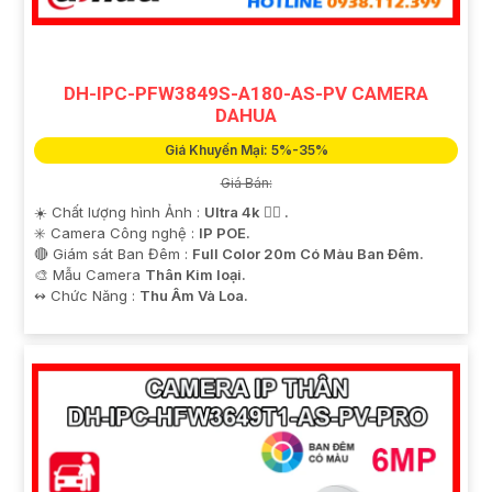
DH-IPC-PFW3849S-A180-AS-PV CAMERA
DAHUA
Giá Khuyến Mại: 5%-35%
Giá Bán:
'
☀️ Chất lượng hình Ảnh :
Ultra 4k 👍🏾 .
✳️ Camera Công nghệ :
IP POE.
🔴 Giám sát Ban Đêm :
Full Color 20m Có Màu Ban Ðêm.
🎨 Mẫu Camera
Thân Kim loại.
️↭ Chức Năng :
Thu Âm Và Loa.