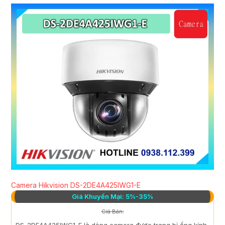
Camera Hikvision DS-2DE4A425IWG1-E
Giá Khuyến Mại: 5%-35%
Giá Bán:
DS-2DE4A425IWG1-E là dòng camera được trang bị ống kính