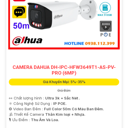
CAMERA DAHUA DH-IPC-HFW3649T1-AS-PV-
PRO (6MP)
Giá Khuyến Mại: 5%-35%
Giá Bán:
👀 Chất lượng hình :
Ultra 3k + Sắc Nét .
⚛️ Công Nghệ Sử Dụng :
IP POE.
❂ Video Ban Đêm :
Full Color 50m Có Màu Ban Ðêm.
🕉️ Thiết Kế Camera
Thân Kim loại + Nhựa.
️🎙 Ưu Điểm :
Thu Âm Và Loa.