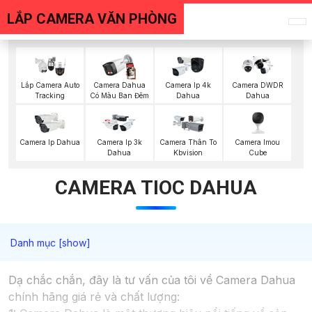
LẮP CAMERA VĂN PHÒNG
Lắp Camera Auto
Camera Dahua
Camera Ip 4k
Camera DWDR
Tracking
Có Màu Ban Đêm
Dahua
Dahua
Camera Imou
Camera Ip Dahua
Camera Ip 3k
Camera Thân To
Cube
Dahua
Kbvision
CAMERA TIOC DAHUA
Dạ chắc chắn, đây là tư vấn của tôi về Camera Dahua
chính hãng giá rẻ và chất lượng: