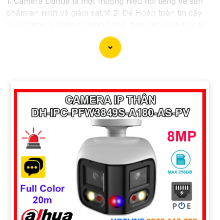
1:
Camera Dahua là một thương hiệu nổi tiếng về sản
phẩm an ninh và giám sát.⚒
2:
Để Hoàn toàn tin cậy
mua Camera Dahua chính hãng, bạn nên mua từ các
cửa hàng uy tín hoặc các đại lý chính thức của
Dahua.☄️
3:
Mức giá của Camera Dahua có thể thay đổi
tùy vào model và chức năng của camera. Bạn nên tìm
hiểu kỹ trước khi đầu tư.🎖️
4:
Chất lượng của Camera
Dahua được đánh giá cao với độ phân giải cao, tính
năng thông minh và độ tin cậy.💖
5:
Nếu bạn muốn tìm
camera Dahua giá rẻ, bạn có thể tham khảo trên các
website thương mại điện tử hoặc tại các cửa hàng điện
tử.
Hy vọng rằng những thông tin trên sẽ giúp bạn chọn
lựa được Camera Dahua chính hãng, giá rẻ và chất
lượng. Nếu bạn có thêm câu hỏi hoặc cần tư vấn thêm,
đừng ngần ngại để lại Cung cấp cho công trình biết.