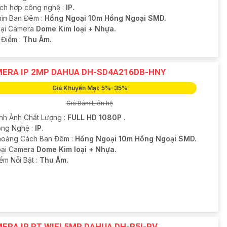
ích hợp công nghệ :
IP.
hìn Ban Đêm :
Hồng Ngoại 10m Hồng Ngoại SMD.
oại Camera
Dome Kim loại + Nhựa.
 Điểm :
Thu Âm.
ERA IP 2MP DAHUA DH-SD4A216DB-HNY
Giá Khuyến Mại: 5%-35%
Giá Bán: Liên hệ
ình Ành Chất Lượng :
FULL HD 1080P .
ông Nghệ :
IP.
hoảng Cách Ban Đêm :
Hồng Ngoại 10m Hồng Ngoại SMD.
Loại Camera
Dome Kim loại + Nhựa.
ểm Nỗi Bật :
Thu Âm.
ERA IP PT WIFI 5MP DAHUA DH-P5I-PV