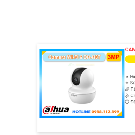
CAM
☀️ Hì
⚜️ S
🌈 T
🤹 C
️💮 Đ