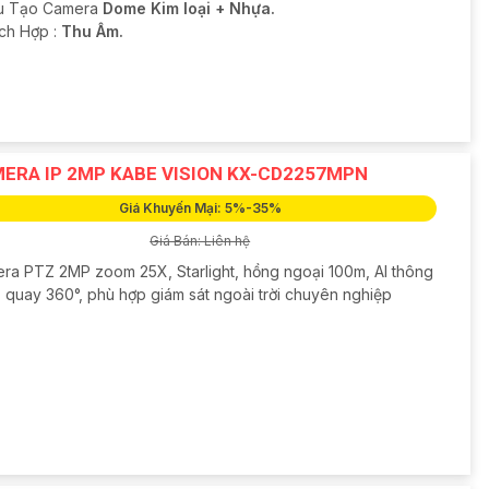
ấu Tạo Camera
Dome Kim loại + Nhựa.
ích Hợp :
Thu Âm.
ERA IP 2MP KABE VISION KX-CD2257MPN
Giá Khuyến Mại: 5%-35%
Giá Bán: Liên hệ
ra PTZ 2MP zoom 25X, Starlight, hồng ngoại 100m, AI thông
, quay 360°, phù hợp giám sát ngoài trời chuyên nghiệp