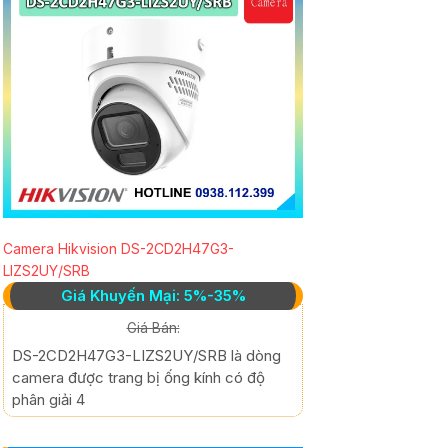
Camera Hikvision DS-2CD2H47G3-
LIZS2UY/SRB
Giá Khuyến Mại: 5%-35%
Giá Bán:
DS-2CD2H47G3-LIZS2UY/SRB là dòng
camera được trang bị ống kính có độ
phân giải 4