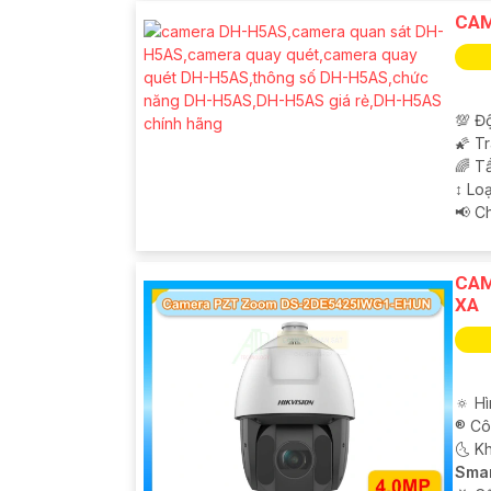
CAM
💯 Độ
🌠 T
🌈 T
↕️ L
️📢 
'
CAM
XA
🔅 H
®️ C
🌜 K
Smar