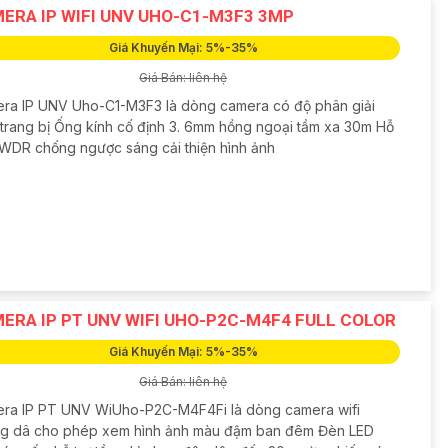
ERA IP WIFI UNV UHO-C1-M3F3 3MP
Giá Khuyến Mại: 5%-35%
Giá Bán: liên hệ
ra IP UNV Uho-C1-M3F3 là dòng camera có độ phân giải
trang bị Ống kính cố định 3. 6mm hồng ngoại tầm xa 30m Hỗ
DWDR chống ngược sáng cải thiện hình ảnh
ERA IP PT UNV WIFI UHO-P2C-M4F4 FULL COLOR
Giá Khuyến Mại: 5%-35%
Giá Bán: liên hệ
ra IP PT UNV WiUho-P2C-M4F4Fi là dòng camera wifi
g dâ cho phép xem hình ảnh màu đậm ban đêm Đèn LED