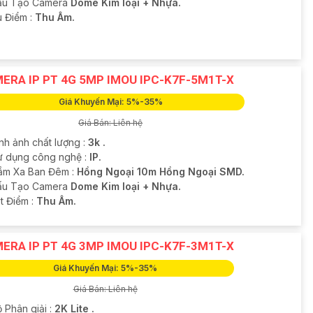
ấu Tạo Camera
Dome Kim loại + Nhựa.
u Điểm :
Thu Âm.
ERA IP PT 4G 5MP IMOU IPC-K7F-5M1T-X
Giá Khuyến Mại: 5%-35%
Giá Bán: Liên hệ
nh ảnh chất lượng :
3k .
ử dụng công nghệ :
IP.
ầm Xa Ban Đêm :
Hồng Ngoại 10m Hồng Ngoại SMD.
ấu Tạo Camera
Dome Kim loại + Nhựa.
t Điểm :
Thu Âm.
ERA IP PT 4G 3MP IMOU IPC-K7F-3M1T-X
Giá Khuyến Mại: 5%-35%
Giá Bán: Liên hệ
 Phân giải :
2K Lite .