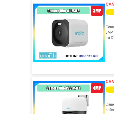
CAM
Came
3MP 
trợ 
CAM
Came
khôn