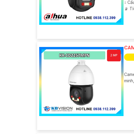
↕️ C
️📡 T
CAM
Came
minh