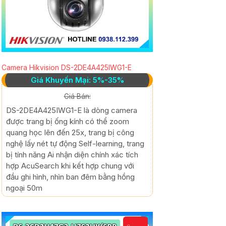
Camera Hikvision DS-2DE4A425IWG1-E
Giá Khuyến Mại: 5%-35%
Giá Bán:
DS-2DE4A425IWG1-E là dòng camera
được trang bị ống kính có thể zoom
quang học lên đến 25x, trang bị công
nghệ lấy nét tự động Self-learning, trang
bị tính năng Ai nhận diện chính xác tích
hợp AcuSearch khi kết hợp chung với
đầu ghi hình, nhìn ban đêm bằng hồng
ngoại 50m