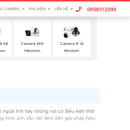
0938112399
G CAMERA
PHU KIỆN
LIÊN HỆ
Camera Wifi
ết Kế
Camera IP AI
Hikvision
mou
Kbvision
G
 ngoài trời hay những nơi có điều kiện thời
ng hình ảnh sắc nét đem đến giải pháp hiệu