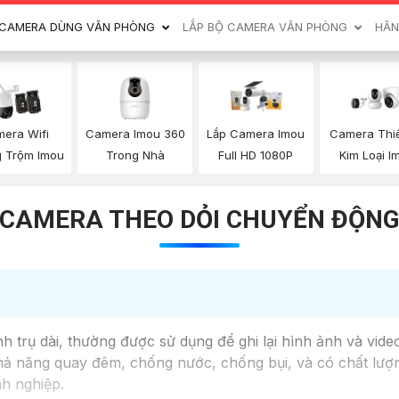
CAMERA DÙNG VĂN PHÒNG
LẮP BỘ CAMERA VĂN PHÒNG
HÃN
Camera Imou 360
era Wifi
Lắp Camera Imou
Camera Thi
Trong Nhà
 Trộm Imou
Full HD 1080P
Kim Loại I
CAMERA THEO DỎI CHUYỂN ĐỘN
 trụ dài, thường được sử dụng để ghi lại hình ảnh và video
khả năng quay đêm, chống nước, chống bụi, và có chất lượ
nh nghiệp.