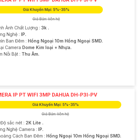
Giá Khuyến Mại: 5%-35%
Giá Bán: liên hệ
ình Ành Chất Lượng :
3k .
ông Nghệ :
IP.
hìn Ban Đêm :
Hồng Ngoại 10m Hồng Ngoại SMD.
oại Camera
Dome Kim loại + Nhựa.
ểm Nỗi Bật :
Thu Âm.
ERA IP PT WIFI 3MP DAHUA DH-P3I-PV
Giá Khuyến Mại: 5%-35%
Giá Bán: liên hệ
 Độ sắc nét :
2K Lite .
ông Nghệ Camera :
IP.
hoảng Cách Ban Đêm :
Hồng Ngoại 10m Hồng Ngoại SMD.