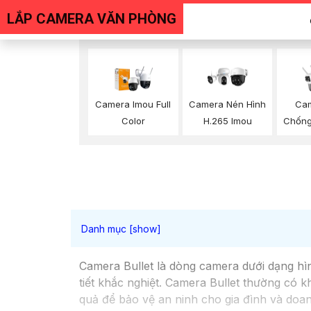
LẮP CAMERA VĂN PHÒNG
Camera Imou Full
Camera Nén Hình
Cam
Color
H.265 Imou
Chống
Camera Bullet là dòng camera dưới dạng hình
tiết khắc nghiệt. Camera Bullet thường có 
quả để bảo vệ an ninh cho gia đình và doa