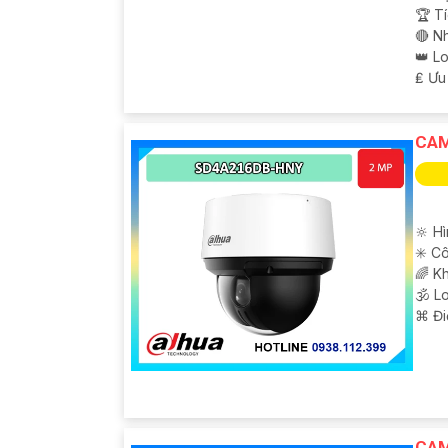
🏆 T
🔴 N
👑 L
️₤ Ưu
CAM
🔆 H
✳️ C
🌈 K
🕉️ 
️⌘ Đi
CAM