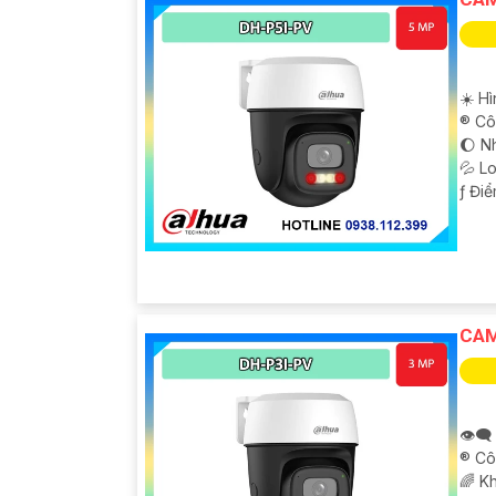
☀️ H
®️ C
🌔 N
💦 L
️ƒ Đi
CAM
👁️‍
®️ C
🌈 K