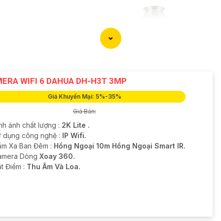
ERA WIFI 6 DAHUA DH-H3T 3MP
Giá Khuyến Mại: 5%-35%
Giá Bán:
nh ảnh chất lượng :
2K Lite .
ử dụng công nghệ :
IP Wifi.
ầm Xa Ban Đêm :
Hồng Ngoại 10m Hồng Ngoại Smart IR.
amera Dòng
Xoay 360.
ặt Điểm :
Thu Âm Và Loa.