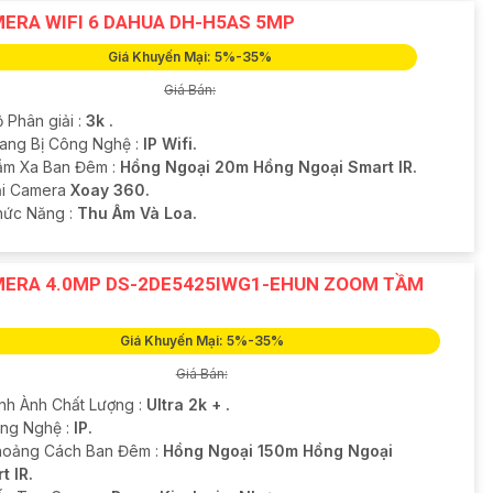
ERA WIFI 6 DAHUA DH-H5AS 5MP
Giá Khuyến Mại: 5%-35%
Giá Bán:
 Phân giải :
3k .
rang Bị Công Nghệ :
IP Wifi.
ầm Xa Ban Đêm :
Hồng Ngoại 20m Hồng Ngoại Smart IR.
oại Camera
Xoay 360.
Chức Năng :
Thu Âm Và Loa.
ERA 4.0MP DS-2DE5425IWG1-EHUN ZOOM TẦM
Giá Khuyến Mại: 5%-35%
Giá Bán:
ình Ành Chất Lượng :
Ultra 2k + .
ông Nghệ :
IP.
hoảng Cách Ban Đêm :
Hồng Ngoại 150m Hồng Ngoại
t IR.