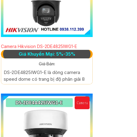
Camera Hikvision DS-2DE4825IWG1-E
Giá Khuyến Mại: 5%-35%
Giá Bán:
DS-2DE4825IWG1-E là dòng camera
speed dome có trang bị độ phân giải 8