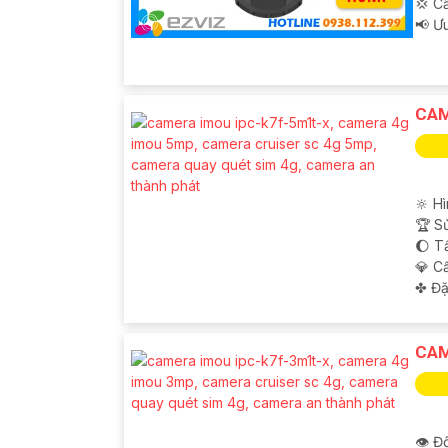
💢 C
️📢 Ư
CAM
🔆 Hì
🏆 S
🌔 T
💎 C
️✤ Đặ
CAM
👁 Độ