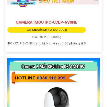
CAMERA IMOU IPC-U7LP-6V0NE
Giá Khuyến Mại: 2,100,000 ₫
Giá Bán: 2,300,000 ₫
IPC-U7LP-6V0NE trang bị ống kính có độ phân giải 6