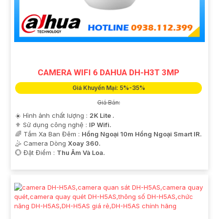
CAMERA WIFI 6 DAHUA DH-H3T 3MP
Giá Khuyến Mại: 5%-35%
Giá Bán:
☀️ Hình ảnh chất lượng :
2K Lite .
⚜️ Sử dụng công nghệ :
IP Wifi.
🌈 Tầm Xa Ban Đêm :
Hồng Ngoại 10m Hồng Ngoại Smart IR.
🤹 Camera Dòng
Xoay 360.
️💮 Đặt Điểm :
Thu Âm Và Loa.