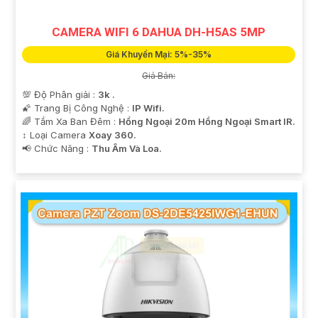
CAMERA WIFI 6 DAHUA DH-H5AS 5MP
Giá Khuyến Mại: 5%-35%
Giá Bán:
💯 Độ Phân giải :
3k .
🌠 Trang Bị Công Nghệ :
IP Wifi.
🌈 Tầm Xa Ban Đêm :
Hồng Ngoại 20m Hồng Ngoại Smart IR.
↕️ Loại Camera
Xoay 360.
️📢 Chức Năng :
Thu Âm Và Loa.