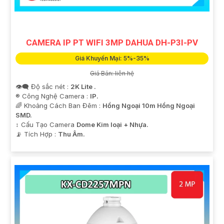
CAMERA IP PT WIFI 3MP DAHUA DH-P3I-PV
Giá Khuyến Mại: 5%-35%
Giá Bán: liên hệ
👁️‍🗨 Độ sắc nét :
2K Lite .
®️ Công Nghệ Camera :
IP.
🌈 Khoảng Cách Ban Đêm :
Hồng Ngoại 10m Hồng Ngoại
SMD.
↕️ Cấu Tạo Camera
Dome Kim loại + Nhựa.
️📡 Tích Hợp :
Thu Âm.