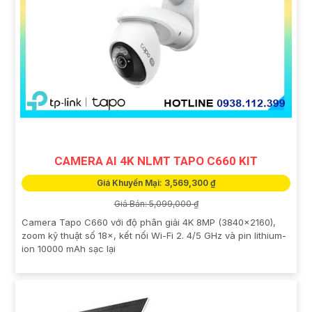
CAMERA AI 4K NLMT TAPO C660 KIT
Giá Khuyến Mại: 3,569,300 ₫
Giá Bán: 5,099,000 ₫
Camera Tapo C660 với độ phân giải 4K 8MP (3840×2160),
zoom kỹ thuật số 18×, kết nối Wi-Fi 2. 4/5 GHz và pin lithium-
ion 10000 mAh sạc lại