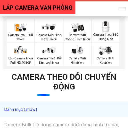
LẮP CAMERA VĂN PHÒNG
Camera Imou 360
Camera Imou Full
Camera Nén Hình
Camera Wifi
Trong Nhà
Color
H.265 Imou
Chống Trộm Imou
Camera Wifi
Lắp Camera Imou
Camera Thiết Kế
Camera IP AI
Hikvision
Full HD 1080P
Kim Loại Imou
Kbvision
CAMERA THEO DỎI CHUYỂN
ĐỘNG
Camera Bullet là dòng camera dưới dạng hình trụ dài,