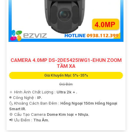
CAMERA 4.0MP DS-2DE5425IWG1-EHUN ZOOM
TẦM XA
Giá Khuyến Mại: 5%-35%
Giá Bán:
🔅 Hình Ành Chất Lượng :
Ultra 2k + .
®️ Công Nghệ :
IP.
🌜 Khoảng Cách Ban Đêm :
Hồng Ngoại 150m Hồng Ngoại
Smart IR.
💢 Cấu Tạo Camera
Dome Kim loại + Nhựa.
️📢 Ưu Điểm :
Thu Âm.