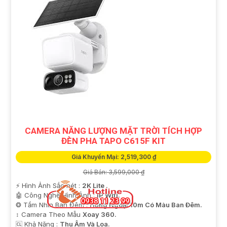
CAMERA NĂNG LƯỢNG MẶT TRỜI TÍCH HỢP
ĐÈN PHA TAPO C615F KIT
Giá Khuyến Mại: 2,519,300 ₫
Giá Bán: 3,599,000 ₫
️⚡ Hình Ảnh Sắc nét :
2K Lite .
🤖️ Công Nghệ Hình Ảnh :
IP Wifi.
❂ Tầm Nhìn Ban Đêm :
Hồng Ngoại 10m Có Màu Ban Ðêm.
↕️ Camera Theo Mẫu
Xoay 360.
️🆑 Khả Năng :
Thu Âm Và Loa.