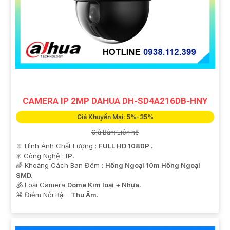
CAMERA IP 2MP DAHUA DH-SD4A216DB-HNY
Giá Khuyến Mại: 5%-35%
Giá Bán: Liên hệ
🔆 Hình Ành Chất Lượng :
FULL HD 1080P .
✳️ Công Nghệ :
IP.
🌈 Khoảng Cách Ban Đêm :
Hồng Ngoại 10m Hồng Ngoại
SMD.
🕉️ Loại Camera
Dome Kim loại + Nhựa.
️⌘ Điểm Nỗi Bật :
Thu Âm.