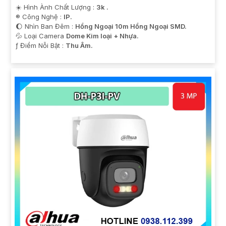
☀️ Hình Ành Chất Lượng :
3k .
®️ Công Nghệ :
IP.
🌔 Nhìn Ban Đêm :
Hồng Ngoại 10m Hồng Ngoại SMD.
💦 Loại Camera
Dome Kim loại + Nhựa.
️ƒ Điểm Nỗi Bật :
Thu Âm.