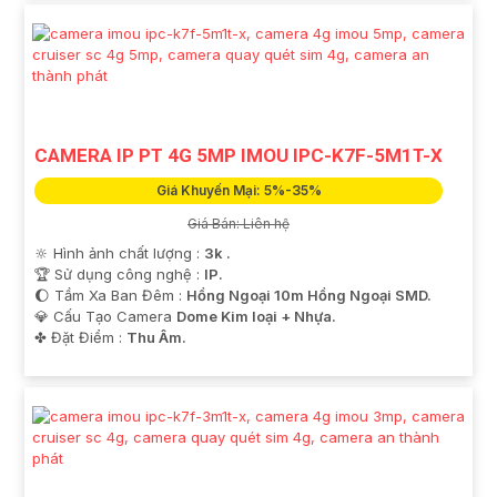
CAMERA IP PT 4G 5MP IMOU IPC-K7F-5M1T-X
Giá Khuyến Mại: 5%-35%
Giá Bán: Liên hệ
🔆 Hình ảnh chất lượng :
3k .
🏆 Sử dụng công nghệ :
IP.
🌔 Tầm Xa Ban Đêm :
Hồng Ngoại 10m Hồng Ngoại SMD.
💎 Cấu Tạo Camera
Dome Kim loại + Nhựa.
️✤ Đặt Điểm :
Thu Âm.