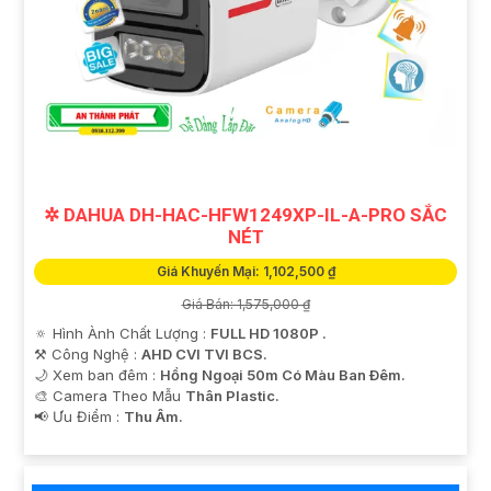
✲ DAHUA DH-HAC-HFW1249XP-IL-A-PRO SẮC
NÉT
Giá Khuyến Mại: 1,102,500 ₫
Giá Bán: 1,575,000 ₫
🔅 Hình Ành Chất Lượng :
FULL HD 1080P .
⚒ Công Nghệ :
AHD CVI TVI BCS.
🌙 Xem ban đêm :
Hồng Ngoại 50m Có Màu Ban Ðêm.
🎨 Camera Theo Mẫu
Thân Plastic.
️📢 Ưu Điểm :
Thu Âm.