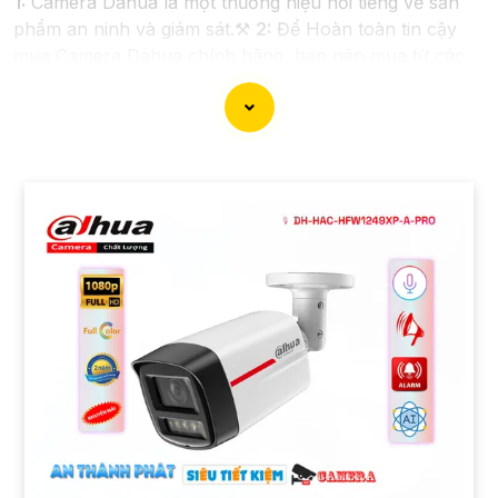
1:
Camera Dahua là một thương hiệu nổi tiếng về sản
phẩm an ninh và giám sát.⚒
2:
Để Hoàn toàn tin cậy
mua Camera Dahua chính hãng, bạn nên mua từ các
cửa hàng uy tín hoặc các đại lý chính thức của
Dahua.☄️
3:
Mức giá của Camera Dahua có thể thay đổi
tùy vào model và chức năng của camera. Bạn nên tìm
hiểu kỹ trước khi đầu tư.🎖️
4:
Chất lượng của Camera
Dahua được đánh giá cao với độ phân giải cao, tính
năng thông minh và độ tin cậy.💖
5:
Nếu bạn muốn tìm
camera Dahua giá rẻ, bạn có thể tham khảo trên các
website thương mại điện tử hoặc tại các cửa hàng điện
tử.
Hy vọng rằng những thông tin trên sẽ giúp bạn chọn
lựa được Camera Dahua chính hãng, giá rẻ và chất
lượng. Nếu bạn có thêm câu hỏi hoặc cần tư vấn thêm,
đừng ngần ngại để lại Cung cấp cho công trình biết.