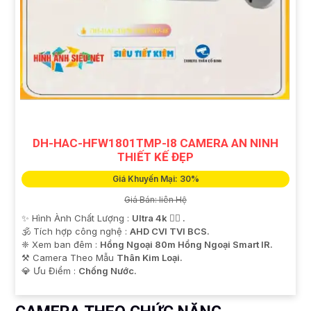
DH-HAC-HFW1801TMP-I8 CAMERA AN NINH
THIẾT KẾ ĐẸP
Giá Khuyến Mại: 30%
Giá Bán: liên Hệ
✨ Hình Ành Chất Lượng :
Ultra 4k 👍🏾 .
🕉️ Tích hợp công nghệ :
AHD CVI TVI BCS.
❈ Xem ban đêm :
Hồng Ngoại 80m Hồng Ngoại Smart IR.
⚒ Camera Theo Mẫu
Thân Kim Loại.
️💎 Ưu Điểm :
Chống Nước.