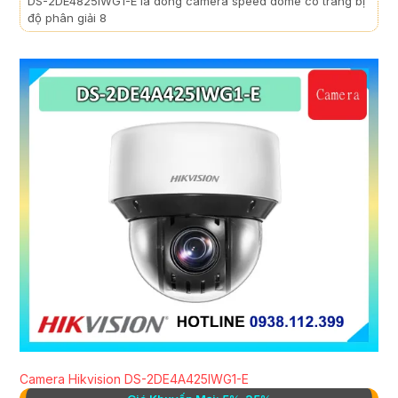
DS-2DE4825IWG1-E là dòng camera speed dome có trang bị
độ phân giải 8
Camera Hikvision DS-2DE4A425IWG1-E