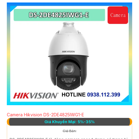
Camera Hikvision DS-2DE4825IWG1-E
Giá Khuyến Mại: 5%-35%
Giá Bán: