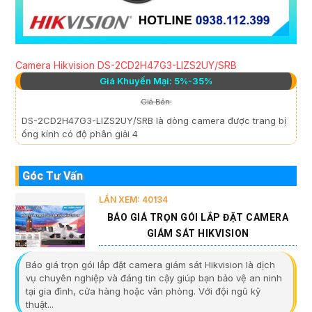
Camera Hikvision DS-2CD2H47G3-LIZS2UY/SRB
Giá Khuyến Mại: 5%-35%
Giá Bán:
DS-2CD2H47G3-LIZS2UY/SRB là dòng camera được trang bị
ống kính có độ phân giải 4
Góc Tư Vấn
LẦN XEM: 40134
BÁO GIÁ TRỌN GÓI LẮP ĐẶT CAMERA
GIÁM SÁT HIKVISION
Báo giá trọn gói lắp đặt camera giám sát Hikvision là dịch
vụ chuyên nghiệp và đáng tin cậy giúp bạn bảo vệ an ninh
tại gia đình, cửa hàng hoặc văn phòng. Với đội ngũ kỹ
thuật...