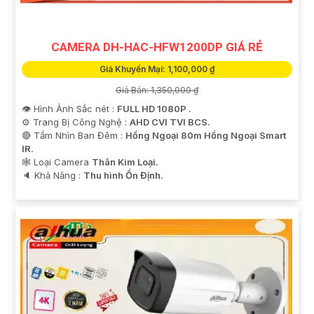
CAMERA DH-HAC-HFW1200DP GIÁ RẺ
Giá Khuyến Mại: 1,100,000 ₫
Giá Bán: 1,350,000 ₫
👁 Hình Ảnh Sắc nét :
FULL HD 1080P .
⚙ Trang Bị Công Nghệ :
AHD CVI TVI BCS.
🔴 Tầm Nhìn Ban Đêm :
Hồng Ngoại 80m Hồng Ngoại Smart
IR.
🕸️ Loại Camera
Thân Kim Loại.
️🔈 Khả Năng :
Thu hình Ổn Định.