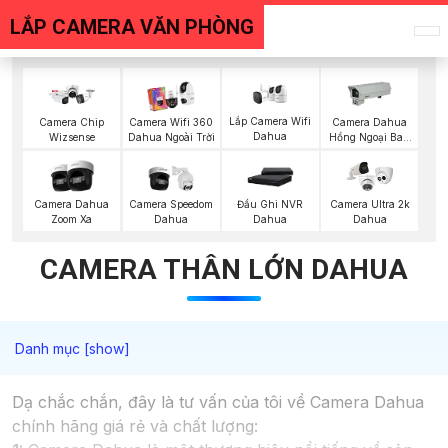
LẮP CAMERA VĂN PHÒNG
Lắp Camera Wifi
Camera Chip
Camera Wifi 360
Camera Dahua
Dahua
Wizsense
Dahua Ngoài Trời
Hồng Ngoại Ban
Đêm
Camera Dahua
Camera Speedom
Đầu Ghi NVR
Camera Ultra 2k
Zoom Xa
Dahua
Dahua
Dahua
CAMERA THÂN LỚN DAHUA
Dạ chắc chắn, đây là tư vấn của tôi về Camera Dahua
chính hãng giá rẻ và chất lượng: