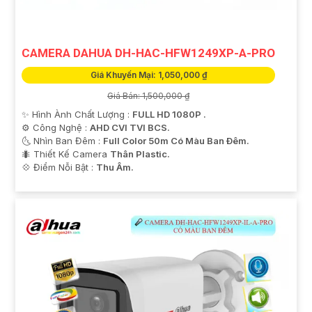
CAMERA DAHUA DH-HAC-HFW1249XP-A-PRO
Giá Khuyến Mại: 1,050,000 ₫
Giá Bán: 1,500,000 ₫
✨ Hình Ành Chất Lượng :
FULL HD 1080P .
⚙ Công Nghệ :
AHD CVI TVI BCS.
'
🌜 Nhìn Ban Đêm :
Full Color 50m Có Màu Ban Ðêm.
🐜 Thiết Kế Camera
Thân Plastic.
️💠 Điểm Nỗi Bật :
Thu Âm.