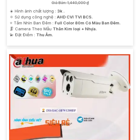
Giá Bán: 1,440,000 ₫
☀️ Hình ảnh chất lượng :
3k .
⚛️ Sử dụng công nghệ :
AHD CVI TVI BCS.
⭐ Tầm Nhìn Ban Đêm :
Full Color 80m Có Màu Ban Ðêm.
🗜️ Camera Theo Mẫu
Thân Kim loại + Nhựa.
️💫 Đặt Điểm :
Thu Âm.