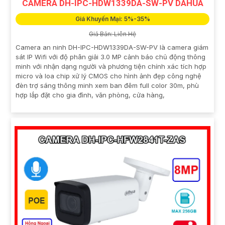
CAMERA DH-IPC-HDW1339DA-SW-PV DAHUA
Giá Khuyến Mại: 5%-35%
Giá Bán: Liên Hệ
Camera an ninh DH-IPC-HDW1339DA-SW-PV là camera giám
sát IP Wifi với độ phân giải 3.0 MP cảnh báo chủ động thông
minh với nhận dạng người và phương tiện chính xác tích hợp
micro và loa chip xử lý CMOS cho hình ảnh đẹp công nghệ
đèn trợ sáng thông minh xem ban đêm full color 30m, phù
hợp lắp đặt cho gia đình, văn phòng, cửa hàng,