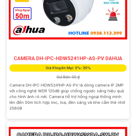
CAMERA DH-IPC-HDW5241HP-AS-PV DAHUA
Giá Khuyến Mại: 5%-35%
Giá Bán: 00 ₫
Camera DH-IPC-HDW5241HP-AS-PV là dòng camera IP 2MP
với công nghệ WDR 120dB giúp chống ngược sáng hiệu quả
cho hình ảnh rõ nét. Camera hỗ trợ hồng ngoại thông minh
lên đến 50m tích hợp mic, loa, đèn sáng và khe cắm thẻ nhớ
256GB