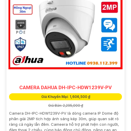
CAMERA DAHUA DH-IPC-HDW1239V-PV
Giá Khuyến Mại: 1,606,500 ₫
Giá Bán: 2,295,000 ₫
Camera DH-IPC-HDW1239V-PV là dòng camera IP Dome độ
phân giải 2MP tích hợp ánh sáng kép 30m, giúp quan sát rõ
ràng cả ngày lẫn đêm. Cameera hỗ trợ phát hiện con người,
đàm thoại 2 chiều, cùng báo động chủ động, nâng cao an