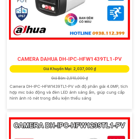
CAMERA DAHUA DH-IPC-HFW1439TL1-PV
Giá Khuyến Mại: 2,037,000 ₫
Giá Bán: 2,910,000 ₫
Camera DH-IPC-HFW1439TL1-PV với độ phân giải 4.0MP, tích
hợp mic báo động và đèn LED ánh sáng ấm, giúp cung cấp
hình ảnh rõ nét trong điều kiện thiếu sáng