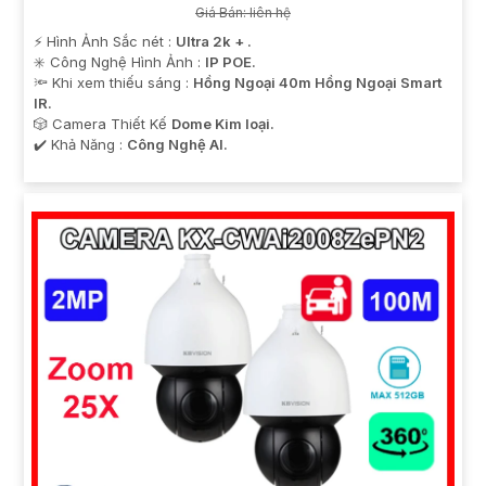
Giá Bán: liên hệ
️⚡ Hình Ảnh Sắc nét :
Ultra 2k + .
✳️ Công Nghệ Hình Ảnh :
IP POE.
🔦 Khi xem thiếu sáng :
Hồng Ngoại 40m Hồng Ngoại Smart
IR.
🎲 Camera Thiết Kế
Dome Kim loại.
️✔️ Khả Năng :
Công Nghệ AI.