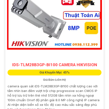
IDS-TLM28B3GP-BI100 CAMERA HIKVISION
Giá Khuyến Mại: 45%
Giá Bán: Liên Hệ
camera quan sát iDS-TLM28B3GP-BI100 chất lượng cao với
tầm nhìn ban đêm vượt trội chip progressive scan CMOS IP
hỗ trợ lưu trữ trên thẻ nhớ 512GB tầm nhìn xa hồng ngoại
100m chuẩn Onvif độ phân giải 8.0 MP công nghệ IP camera
AI nhận diện biển số xe tốc độ cao màu sắc sáng đẹp phù