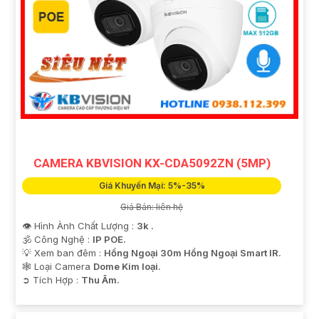
CAMERA KBVISION KX-CDA5092ZN (5MP)
Giá Khuyến Mại: 5%-35%
Giá Bán: liên hệ
👁 Hình Ành Chất Lượng :
3k .
🕉️ Công Nghệ :
IP POE.
💡 Xem ban đêm :
Hồng Ngoại 30m Hồng Ngoại Smart IR.
🕸️ Loại Camera
Dome Kim loại.
️➲ Tích Hợp :
Thu Âm.