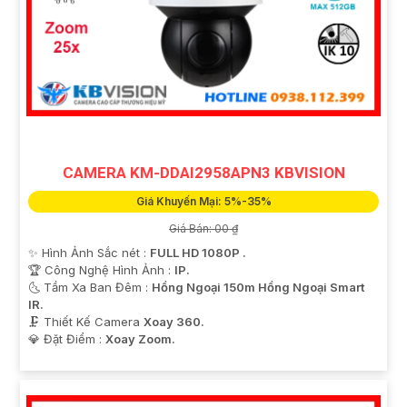
CAMERA KM-DDAI2958APN3 KBVISION
Giá Khuyến Mại: 5%-35%
Giá Bán: 00 ₫
✨ Hình Ảnh Sắc nét :
FULL HD 1080P .
🏆 Công Nghệ Hình Ảnh :
IP.
🌜 Tầm Xa Ban Đêm :
Hồng Ngoại 150m Hồng Ngoại Smart
IR.
🗜️ Thiết Kế Camera
Xoay 360.
️💎 Đặt Điểm :
Xoay Zoom.