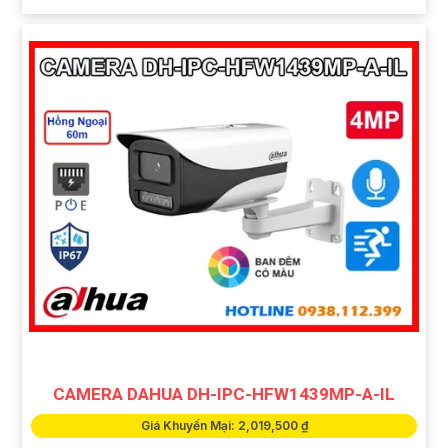
CAMERA DAHUA DH-IPC-HFW1439MP-A-IL
Giá Khuyến Mại: 2,019,500 ₫