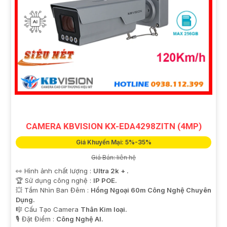
CAMERA KBVISION KX-EDA4298ZITN (4MP)
Giá Khuyến Mại: 5%-35%
Giá Bán: liên hệ
👀 Hình ảnh chất lượng :
Ultra 2k + .
🏆 Sử dụng công nghệ :
IP POE.
💥 Tầm Nhìn Ban Đêm :
Hồng Ngoại 60m Công Nghệ Chuyên
Dụng.
🎼️ Cấu Tạo Camera
Thân Kim loại.
️🎙 Đặt Điểm :
Công Nghệ AI.