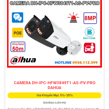
CAMERA DH-IPC-HFW3849T1-AS-PV-PRO
DAHUA
Giá Khuyến Mại: 5%-35%
Giá Bán: Liên Hệ
Camera DH-IPC-HFW3849T1-AS-PV-PRO là dòng camera IP