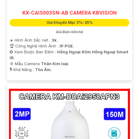
KX-CAI5003SN-AB CAMERA KBVISION
Giá Khuyến Mại: 5%-35%
Giá Bán: liên hệ
☀️ Hình Ảnh Sắc nét :
3k .
🏆 Công Nghệ Hình Ảnh :
IP POE.
✪ Xem Được Ban Đêm :
Hồng Ngoại 80m Hồng Ngoại Smart
IR.
💢 Mẫu Camera
Thân Kim loại.
️🎙 Khả Năng :
Thu Âm.