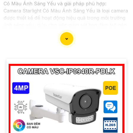
Có Màu Ánh Sáng Yếu và giải pháp phù hợp:
Camera Starlight Có Màu Ánh Sáng Yếu là loại camera
được thiết kế để hoạt động hiệu quả trong môi trường
ánh sáng yếu, giúp cho việc giám sát ban đêm trở nên
dễ dàng và chất lượng hơn. Camera này sử dụng công
nghệ chống nhiễu, cải thiện độ nhạy sáng, và cho
phép nhận diện màu sắc trong điều kiện ánh sáng
thấp.
Việc lựa chọn Camera Starlight Có Màu Ánh Sáng Yếu
phải dựa trên nhu cầu sử dụng cụ thể của bạn. Bạn cần
xác định vị trí lắp đặt, khoảng cách cần giám sát, độ
phân giải, và các yếu tố khác để chọn được loại
camera phù hợp.
việc kết hợp Camera Starlight Có Màu Ánh Sáng Yếu
với hệ thống đèn ngoại trợ cũng là một giải pháp hiệu
quả để cải thiện chất lượng hình ảnh ban đêm.
Nếu bạn cần tư vấn thêm về Camera Starlight hoặc
các giải pháp an ninh khác, hãy cung cấp thêm thông
tin chi tiết để chúng Từng công trình có thể hỗ trợ bạn