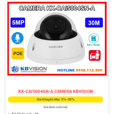
KX-CAI5004SN-A CAMERA KBVISION
Giá Khuyến Mại: 5%-35%
Giá Bán: Liên Hệ
✨ Độ Phân giải :
3k .