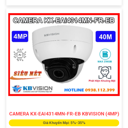
CAMERA KX-EAI4314MN-FR-EB KBVISION (4MP)
Giá Khuyến Mại: 5%-35%