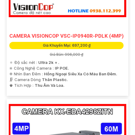
tốt hơn. Chúc bạn lựa chọn được giải pháp phù hợp và
hiệu quả!
CAMERA VISIONCOP VSC-IP0940R-PDLK (4MP)
Giá Khuyến Mại: 697,200 ₫
Giá Bán: 996,000 ₫
🔅 Độ sắc nét :
Ultra 2k + .
✳️ Công Nghệ Camera :
IP POE.
❈ Nhìn Ban Đêm :
Hồng Ngoại Siêu Xa Có Màu Ban Ðêm.
'
🗜️ Camera Dòng
Thân Plastic.
️♚ Tích Hợp :
Thu Âm Và Loa.