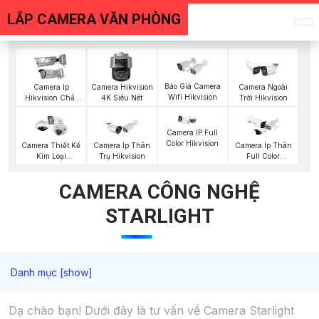
LẮP CAMERA VĂN PHÒNG
Báo Giá Camera
Camera Ip
Camera Hikvision
Camera Ngoài
Wifi Hikvision
Hikvision Chất
4K Siêu Nét
Trời Hikvision
Lượng
Camera IP Full
Color Hikvision
Camera Thiết Kế
Camera Ip Thân
Camera Ip Thân
Kim Loại
Trụ Hikvision
Full Color
Hikvision
Hikvision
CAMERA CÔNG NGHỆ
STARLIGHT
Dạ chào bạn! Dưới đây là tư vấn về Camera Starlight