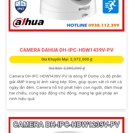
CAMERA DAHUA DH-IPC-HDW1439V-PV
Giá Khuyến Mại: 2,072,000 ₫
Giá Bán: 2,960,000 ₫
Camera DH-IPC-HDW1439V-PV là dòng IP Dome có độ phân
giải 4MP trang bị ánh sáng kép 30m, giúp quan sát rõ nét cả
ngày lẫn đêm. Camera hỗ trợ phát hiện con người, đàm thoại
hai chiều, cùng báo động chủ động, mang lại giải pháp an
ninh hiệu quả