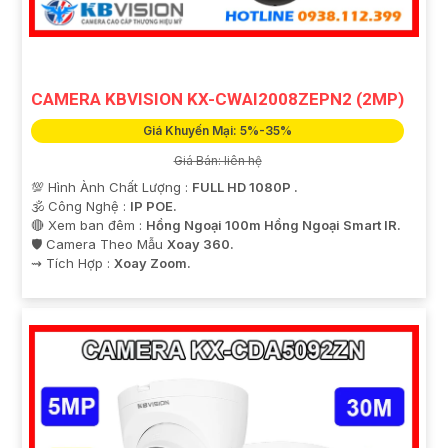
CAMERA KBVISION KX-CWAI2008ZEPN2 (2MP)
Giá Khuyến Mại: 5%-35%
Giá Bán: liên hệ
💯 Hình Ành Chất Lượng :
FULL HD 1080P .
🕉️ Công Nghệ :
IP POE.
🔴 Xem ban đêm :
Hồng Ngoại 100m Hồng Ngoại Smart IR.
🛡 Camera Theo Mẫu
Xoay 360.
️⇝ Tích Hợp :
Xoay Zoom.