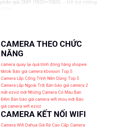
phân giải 2MP (1920x1080). - Hỗ trợ chống
n 30m.
. - Lens cố định 3.6mm. - Tầm quan sát
 chăng với chất lượng
chắc chắn hơn
.
ó thể tham khảo thêm thông tin chi tiết và
 được giải pháp an ninh phù hợp!
CAMERA THEO CHỨC
NĂNG
camera quay lại quá trình đóng hàng shopee
tiktok
Báo giá camera kbvision
Top 5
Camera Lắp Công Trình Nên Dùng
Top 5
Camera Lắp Ngoài Trời
Bản báo giá camera 2
mắt ezviz mới
Những Camera Có Màu Ban
Đêm
Bản báo giá camera wifi imou mới
Báo
giá camera wifi ezviz
CAMERA KẾT NỐI WIFI
Camera Wifi Dahua Giá Rẻ Cao Cấp
Camera