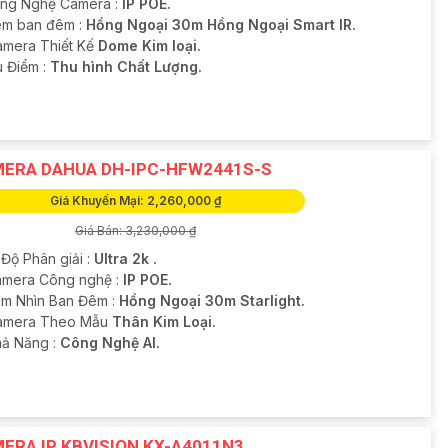
ông Nghệ Camera :
IP POE.
m ban đêm :
Hồng Ngoại 30m Hồng Ngoại Smart IR.
amera Thiết Kế
Dome Kim loại.
u Điểm :
Thu hình Chất Lượng.
ERA DAHUA DH-IPC-HFW2441S-S
Giá Khuyến Mại: 2,260,000 ₫
Giá Bán: 3,230,000 ₫
 Độ Phân giải :
Ultra 2k .
amera Công nghệ :
IP POE.
m Nhìn Ban Đêm :
Hồng Ngoại 30m Starlight.
Camera Theo Mẫu
Thân Kim Loại.
hả Năng :
Công Nghệ AI.
ERA IP KBVISION KX-A4011N3