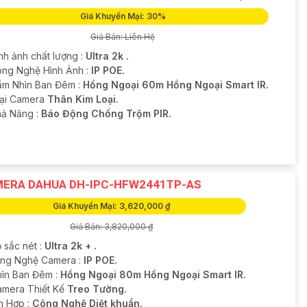
Giá Khuyến Mại: 30%
Giá Bán: Liên Hệ
nh ảnh chất lượng :
Ultra 2k .
ng Nghệ Hình Ảnh :
IP POE.
ầm Nhìn Ban Đêm :
Hồng Ngoại 60m Hồng Ngoại Smart IR.
ại Camera
Thân Kim Loại.
hả Năng :
Báo Động Chống Trộm PIR.
ERA DAHUA DH-IPC-HFW2441TP-AS
Giá Khuyến Mại: 3,620,000 ₫
Giá Bán: 3,820,000 ₫
 sắc nét :
Ultra 2k + .
ông Nghệ Camera :
IP POE.
hìn Ban Đêm :
Hồng Ngoại 80m Hồng Ngoại Smart IR.
amera Thiết Kế
Treo Tường.
ch Hợp :
Công Nghệ Diệt khuẩn.