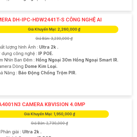
ERA DH-IPC-HDW2441T-S CÔNG NGHỆ AI
Giá Khuyến Mại: 2,260,000 ₫
Giá Bán: 3,230,000 ₫
hất lượng hình Ảnh :
Ultra 2k .
ử dụng công nghệ :
IP POE.
m Nhìn Ban Đêm :
Hồng Ngoại 30m Hồng Ngoại Smart IR.
Camera Dòng
Dome Kim Loại.
hả Năng :
Báo Động Chống Trộm PIR.
A4001N3 CAMERA KBVISION 4.0MP
Giá Khuyến Mại: 1,950,000 ₫
Giá Bán: 2,730,000 ₫
 Phân giải :
Ultra 2k .