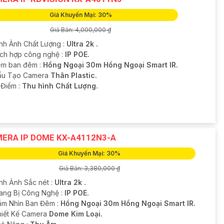
Giá Khuyến Mại: 30%
Giá Bán: 4,000,000 ₫
ình Ành Chất Lượng :
Ultra 2k .
Tích hợp công nghệ :
IP POE.
m ban đêm :
Hồng Ngoại 30m Hồng Ngoại Smart IR.
Cấu Tạo Camera
Thân Plastic.
u Điểm :
Thu hình Chất Lượng.
ERA IP DOME KX-A4112N3-A
Giá Khuyến Mại: 30%
Giá Bán: 3,380,000 ₫
ình Ảnh Sắc nét :
Ultra 2k .
rang Bị Công Nghệ :
IP POE.
ầm Nhìn Ban Đêm :
Hồng Ngoại 30m Hồng Ngoại Smart IR.
hiết Kế Camera
Dome Kim Loại.