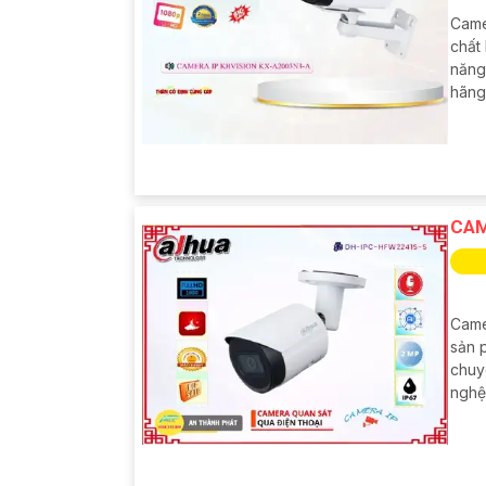
Came
chất
năng
hãng
CAM
Came
sản 
chuy
nghệ 