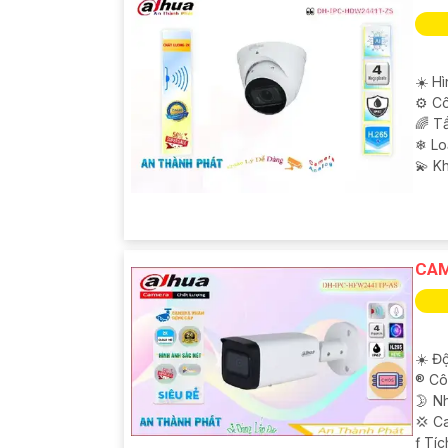
☀️ Hì
⚙ Cô
🌈 T
❄ Lo
️💫 K
CAM
'
☀️ Độ
®️ C
🌛 N
💢 C
️ƒ Tí