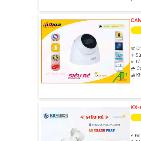
CAM
💯 C
✳️ S
⭐ Tầ
🌧️ 
️🛃 K
KX-
️⚡ Độ