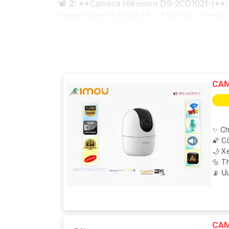
📽
2:
**Camera Hikvision DS-2CD1021-I**: -
ngược sáng kỹ thuật số. - Thiết kế vỏ nhự
✳️
3:
**Camera Dahua HDCVI HAC-HFW1200T*
hồng ngoại lên đến 20m. - Chống ngược sán
Nhớ kiểm tra và lựa chọn sản phẩm phù hợp 
mua hàng tại các cửa hàng điện tử uy tín h
CAM
✨ Ch
🌠 C
🌙 X
🔩 T
️📡 Ư
CAM