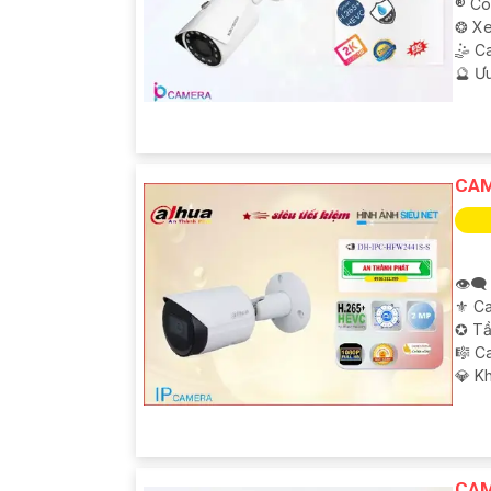
®️ C
❂ Xe
🤹 C
️🔮 Ư
CAM
👁️‍
⚜️ C
✪ Tầ
🎼️ 
️💎 K
CAM