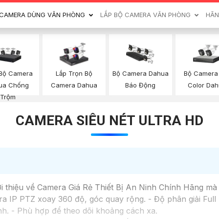
CAMERA DÙNG VĂN PHÒNG
LẮP BỘ CAMERA VĂN PHÒNG
HÃN
 Bộ Camera
Bộ Camera 
Lắp Trọn Bộ
Bộ Camera Dahua
ua Chống
Color Da
Camera Dahua
Báo Động
Trộm
CAMERA SIÊU NÉT ULTRA HD
ới thiệu về Camera Giá Rẻ Thiết Bị An Ninh Chính Hãng mà
IP PTZ xoay 360 độ, góc quay rộng. - Độ phân giải Full H
h. - Phù hợp để theo dõi khoảng cách xa.