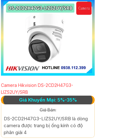
Camera Hikvision DS-2CD2H47G3-
LIZS2UY/SRB
Giá Khuyến Mại: 5%-35%
Giá Bán:
DS-2CD2H47G3-LIZS2UY/SRB là dòng
camera được trang bị ống kính có độ
phân giải 4