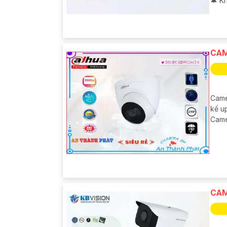
️🔔 K
CAM
Came
kế up
Camer
CAM