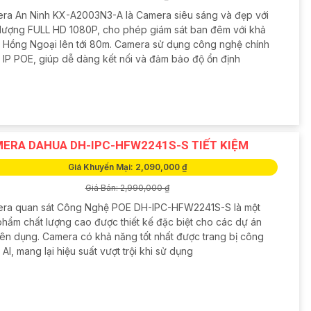
ra An Ninh KX-A2003N3-A là Camera siêu sáng và đẹp với
 lượng FULL HD 1080P, cho phép giám sát ban đêm với khả
 Hồng Ngoại lên tới 80m. Camera sử dụng công nghệ chính
 IP POE, giúp dễ dàng kết nối và đảm bảo độ ổn định
ERA DAHUA DH-IPC-HFW2241S-S TIẾT KIỆM
Giá Khuyến Mại: 2,090,000 ₫
Giá Bán: 2,990,000 ₫
ra quan sát Công Nghệ POE DH-IPC-HFW2241S-S là một
phẩm chất lượng cao được thiết kế đặc biệt cho các dự án
ên dụng. Camera có khả năng tốt nhất được trang bị công
AI, mang lại hiệu suất vượt trội khi sử dụng