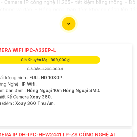
 Camera IP công nghệ H.265+ tiết kiệm băng thông. - Độ 
a chống va đập. - Hồng ngoại ban đêm khoảng cách lên đế
*: - Camera HDCVI 2MP hỗ trợ chất lượng hình ảnh cao
g Digital WDR, cân bằng sáng, chống nhiễu 3D. - Giá phải
với nhu cầu sử dụng và không gian lắp đặt của bạn. Bạn c
oặc cửa hàng thiết bị an ninh chuyên nghiệp. Chúc bạn tìm
ERA WIFI IPC-A22EP-L
Giá Khuyến Mại: 899,000 ₫
Giá Bán: 1,200,000 ₫
ất lượng hình :
FULL HD 1080P .
ông Nghệ :
IP Wifi.
em ban đêm :
Hồng Ngoại 10m Hồng Ngoại SMD.
hiết Kế Camera
Xoay 360.
u Điểm :
Xoay 360 Thu Âm.
ERA IP DH-IPC-HFW2441TP-ZS CÔNG NGHỆ AI