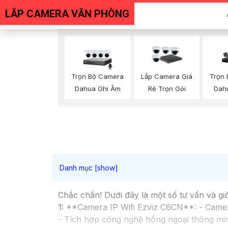
LẮP CAMERA VĂN PHÒNG
Trọn Bộ Camera
Trọn
Lắp Camera Giá
Dahua Ghi Âm
Dah
Rẻ Trọn Gói
Chắc chắn! Dưới đây là một số tư vấn và gi
1:
**Camera IP Wifi Ezviz C6CN**: - Camera 
- Tích hợp công nghệ hồng ngoại thông min