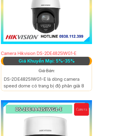
Camera Hikvision DS-2DE4825IWG1-E
Giá Khuyến Mại: 5%-35%
Giá Bán:
DS-2DE4825IWG1-E là dòng camera
speed dome có trang bị độ phân giải 8