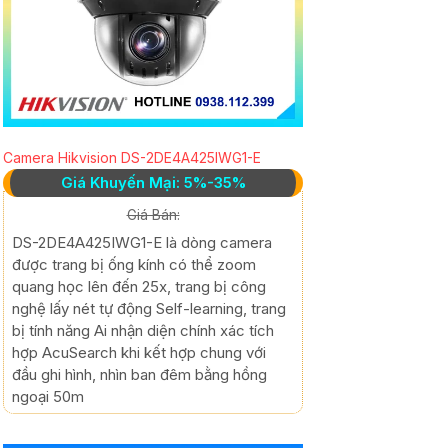
Camera Hikvision DS-2DE4A425IWG1-E
Giá Khuyến Mại: 5%-35%
Giá Bán:
DS-2DE4A425IWG1-E là dòng camera
được trang bị ống kính có thể zoom
quang học lên đến 25x, trang bị công
nghệ lấy nét tự động Self-learning, trang
bị tính năng Ai nhận diện chính xác tích
hợp AcuSearch khi kết hợp chung với
đầu ghi hình, nhìn ban đêm bằng hồng
ngoại 50m