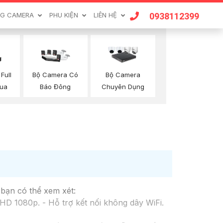
0938112399
G CAMERA
PHU KIỆN
LIÊN HỆ
Full
Bộ Camera Có
Bộ Camera
hua
Báo Đông
Chuyên Dụng
 bạn có thể xem xét:
D 1080p. - Hỗ trợ kết nối không dây WiFi.