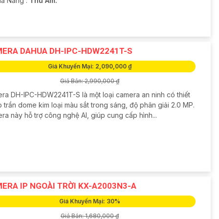
hả Năng :
Thu Âm.
ERA DAHUA DH-IPC-HDW2241T-S
Giá Khuyến Mại: 2,090,000 ₫
Giá Bán: 2,990,000 ₫
ra DH-IPC-HDW2241T-S là một loại camera an ninh có thiết
 trần dome kim loại màu sắt trong sáng, độ phân giải 2.0 MP.
a này hỗ trợ công nghệ AI, giúp cung cấp hình...
ERA IP NGOÀI TRỜI KX-A2003N3-A
Giá Khuyến Mại: 30%
Giá Bán: 1,680,000 ₫