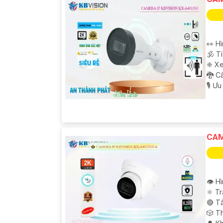
👀 H
🕉️ 
❈ Xe
🐉️ 
️🎙 Ư
CAM
👁 H
⚛️ T
🔴 T
🎲 T