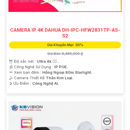
CAMERA IP 4K DAHUA DH-IPC-HFW2831TP-AS-
S2
Giá Khuyến Mại: 30%
Giá Bán: 6,480,000 ₫
🦉 Độ sắc nét :
Ultra 4k 👍🏾 .
🕉️ Công Nghệ Sử Dụng :
IP POE.
🔦 Xem ban đêm :
Hồng Ngoại 80m Starlight.
🤹 Camera Thiết Kế
Thân Kim Loại.
️➲ Ưu Điểm :
Công Nghệ AI.