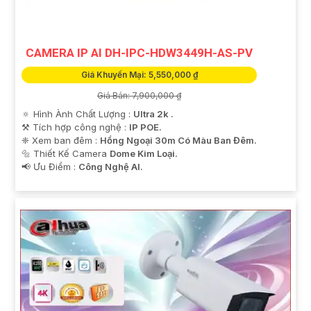
tham khảo thêm thông tin chi tiết và mua hàng tại các
cửa hàng điện tử uy tín hoặc cửa hàng thiết bị an ninh
chuyên nghiệp. Chúc bạn tìm được giải pháp an ninh
CAMERA IP AI DH-IPC-HDW3449H-AS-PV
phù hợp!
Giá Khuyến Mại: 5,550,000 ₫
Giá Bán: 7,900,000 ₫
🔅 Hình Ành Chất Lượng :
Ultra 2k .
⚒ Tích hợp công nghệ :
IP POE.
❈ Xem ban đêm :
Hồng Ngoại 30m Có Màu Ban Đêm.
🔩 Thiết Kế Camera
Dome Kim Loại.
️📢 Ưu Điểm :
Công Nghệ AI.
'