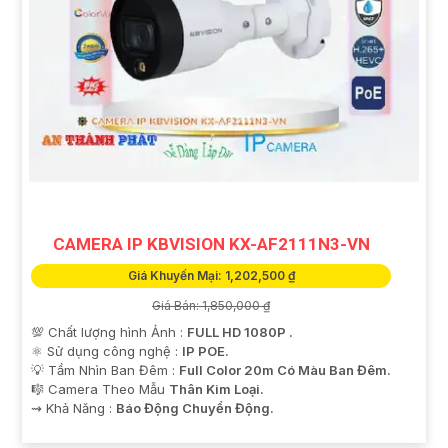
CAMERA IP KBVISION KX-AF2111N3-VN
Giá Khuyến Mại: 1,202,500 ₫
Giá Bán: 1,850,000 ₫
💯 Chất lượng hình Ảnh :
FULL HD 1080P .
⚛️ Sử dụng công nghệ :
IP POE.
💡 Tầm Nhìn Ban Đêm :
Full Color 20m Có Màu Ban Đêm.
🎼️ Camera Theo Mẫu
Thân Kim Loại.
️⇝ Khả Năng :
Báo Động Chuyển Động.