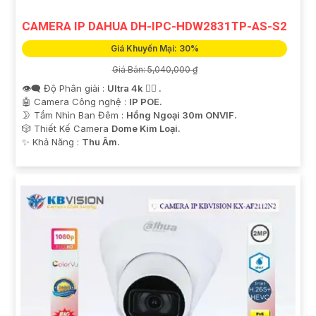
CAMERA IP DAHUA DH-IPC-HDW2831TP-AS-S2
Giá Khuyến Mại: 30%
Giá Bán: 5,040,000 ₫
👁️‍🗨 Độ Phân giải :
Ultra 4k 👍🏾 .
🤖️ Camera Công nghệ :
IP POE.
🌛 Tầm Nhìn Ban Đêm :
Hồng Ngoại 30m ONVIF.
🎲 Thiết Kế Camera
Dome Kim Loại.
️✨ Khả Năng :
Thu Âm.