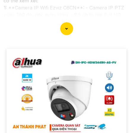
có thể xem xét:
1:
**Camera IP Wifi Ezviz C6CN**: - Camera IP PTZ
xoay 360 độ, góc quay rộng. - Độ phân giải Full HD
1080p. - Hỗ trợ kết nối không dây WiFi. - Tích hợp
công nghệ hồng ngoại thông minh. - Phù hợp để theo
dõi khoảng cách xa.
📽
2:
**Camera Hikvision DS-2CD1021-I**: - Camera
IP công nghệ H.265+ tiết kiệm băng thông. - Độ phân
giải 2MP (1920x1080). - Hỗ trợ chống ngược sáng kỹ
thuật số. - Thiết kế vỏ nhựa chống va đập. - Hồng
ngoại ban đêm khoảng cách lên đến 30m.
✳️
3:
**Camera Dahua HDCVI HAC-HFW1200T**: -
Camera HDCVI 2MP hỗ trợ chất lượng hình ảnh cao. -
Lens cố định 3.6mm. - Tầm quan sát hồng ngoại lên
đến 20m. - Chống ngược sáng Digital WDR, cân bằng
sáng, chống nhiễu 3D. - Giá phải chăng với chất lượng
chắc chắn hơn
.
Nhớ kiểm tra và lựa chọn sản phẩm phù hợp với nhu
cầu sử dụng và không gian lắp đặt của bạn. Bạn có thể