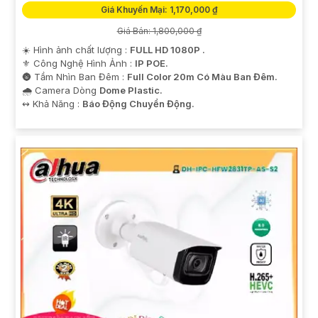
Giá Khuyến Mại: 1,170,000 ₫
Giá Bán: 1,800,000 ₫
☀️ Hình ảnh chất lượng :
FULL HD 1080P .
⚜️ Công Nghệ Hình Ảnh :
IP POE.
🌚 Tầm Nhìn Ban Đêm :
Full Color 20m Có Màu Ban Đêm.
🌧️ Camera Dòng
Dome Plastic.
️↭ Khả Năng :
Báo Động Chuyển Động.