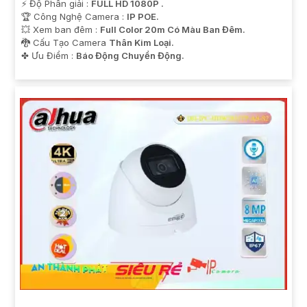
️⚡ Độ Phân giải :
FULL HD 1080P .
🏆 Công Nghệ Camera :
IP POE.
💥 Xem ban đêm :
Full Color 20m Có Màu Ban Đêm.
🐉️ Cấu Tạo Camera
Thân Kim Loại.
️✤ Ưu Điểm :
Báo Động Chuyển Động.