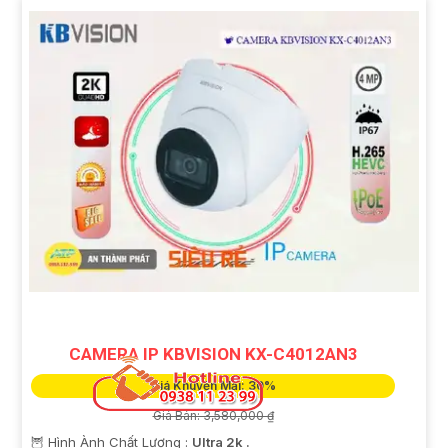
CAMERA IP KBVISION KX-C4012AN3
Giá Khuyến Mại: 30%
Giá Bán: 3,580,000 ₫
🦉 Hình Ành Chất Lượng :
Ultra 2k .