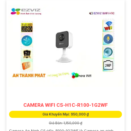
CAMERA WIFI CS-H1C-R100-1G2WF
Giá Khuyến Mại: 950,000 ₫
Giá Bán: 1,150,000 ₫
Camera An Ninh CS-H1c-R100-1G2WF là Camera an ninh