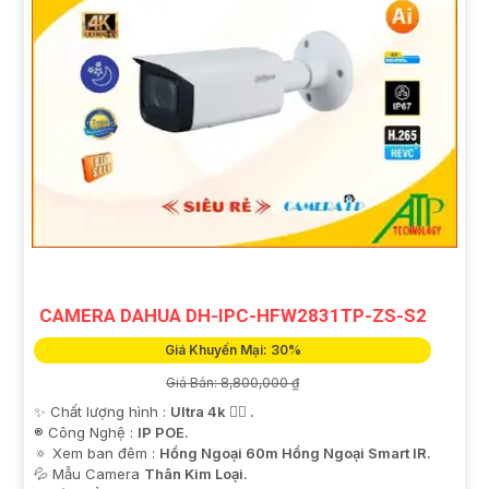
CAMERA DAHUA DH-IPC-HFW2831TP-ZS-S2
Giá Khuyến Mại: 30%
Giá Bán: 8,800,000 ₫
✨ Chất lượng hình :
Ultra 4k 👍🏾 .
®️ Công Nghệ :
IP POE.
🔅 Xem ban đêm :
Hồng Ngoại 60m Hồng Ngoại Smart IR.
💦 Mẫu Camera
Thân Kim Loại.