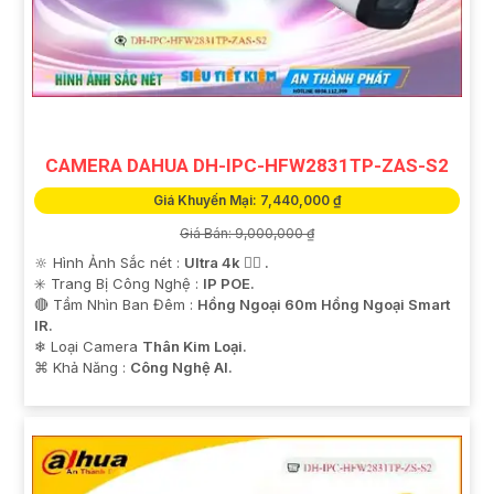
CAMERA DAHUA DH-IPC-HFW2831TP-ZAS-S2
Giá Khuyến Mại: 7,440,000 ₫
Giá Bán: 9,000,000 ₫
🔆 Hình Ảnh Sắc nét :
Ultra 4k 👍🏾 .
✳️ Trang Bị Công Nghệ :
IP POE.
🔴 Tầm Nhìn Ban Đêm :
Hồng Ngoại 60m Hồng Ngoại Smart
IR.
❄ Loại Camera
Thân Kim Loại.
️⌘ Khả Năng :
Công Nghệ AI.