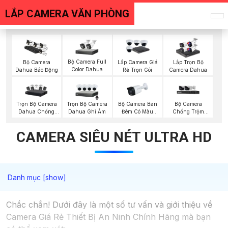
LẮP CAMERA VĂN PHÒNG
Bộ Camera Full
Bộ Camera
Lắp Camera Giá
Lắp Trọn Bộ
Color Dahua
Dahua Báo Động
Rẻ Trọn Gói
Camera Dahua
Trọn Bộ Camera
Trọn Bộ Camera
Bộ Camera Ban
Bộ Camera
Dahua Chống
Dahua Ghi Âm
Đêm Có Màu
Chống Trộm
Trộm
Kbvision
Visioncop
CAMERA SIÊU NÉT ULTRA HD
Chắc chắn! Dưới đây là một số tư vấn và giới thiệu về
Camera Giá Rẻ Thiết Bị An Ninh Chính Hãng mà bạn