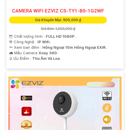
CAMERA WIFI EZVIZ CS-TY1-B0-1G2WF
Giá Khuyến Mại: 900,000 ₫
Giá Bán: 1,200,000 ₫
🦉 Chất lượng hình :
FULL HD 1080P .
⚒ Công Nghệ :
IP Wifi.
🔦 Xem ban đêm :
Hồng Ngoại 10m Hồng Ngoại EXIR.
🌧️ Mẫu Camera
Xoay 360.
️➲ Ưu Điểm :
Thu Âm Và Loa.