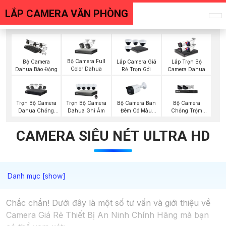
LẮP CAMERA VĂN PHÒNG
Bộ Camera Full
Bộ Camera
Lắp Camera Giá
Lắp Trọn Bộ
Color Dahua
Dahua Báo Động
Rẻ Trọn Gói
Camera Dahua
Trọn Bộ Camera
Trọn Bộ Camera
Bộ Camera Ban
Bộ Camera
Dahua Chống
Dahua Ghi Âm
Đêm Có Màu
Chống Trộm
Trộm
Kbvision
Visioncop
CAMERA SIÊU NÉT ULTRA HD
Chắc chắn! Dưới đây là một số tư vấn và giới thiệu về
Camera Giá Rẻ Thiết Bị An Ninh Chính Hãng mà bạn