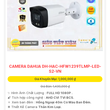
CAMERA DAHUA DH-HAC-HFW1239TLMP-LED-
S2-VN
Giá Khuyến Mại: 1,000,000 ₫
Giá Bán: 1,430,000 ₫
✨ Hình Ành Chất Lượng :
FULL HD 1080P .
🌠 Tích hợp công nghệ :
AHD CVI TVI BCS.
🔅 Xem ban đêm :
Hồng Ngoại 40m Có Màu Ban Đêm.
❄ Thiết Kế Camera
Thân Kim Loại.