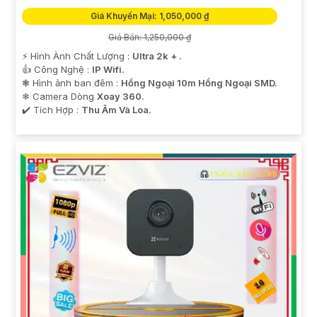
Giá Khuyến Mại: 1,050,000 ₫
Giá Bán: 1,250,000 ₫
️⚡ Hình Ành Chất Lượng :
Ultra 2k + .
👍 Công Nghệ :
IP Wifi.
❃ Hình ảnh ban đêm :
Hồng Ngoại 10m Hồng Ngoại SMD.
❄ Camera Dòng
Xoay 360.
️✔️ Tích Hợp :
Thu Âm Và Loa.