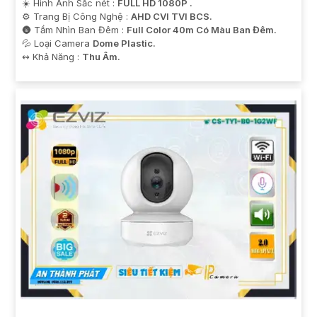
☀️ Hình Ảnh Sắc nét :
FULL HD 1080P .
⚙ Trang Bị Công Nghệ :
AHD CVI TVI BCS.
🌚 Tầm Nhìn Ban Đêm :
Full Color 40m Có Màu Ban Đêm.
💦 Loại Camera
Dome Plastic.
️↭ Khả Năng :
Thu Âm.