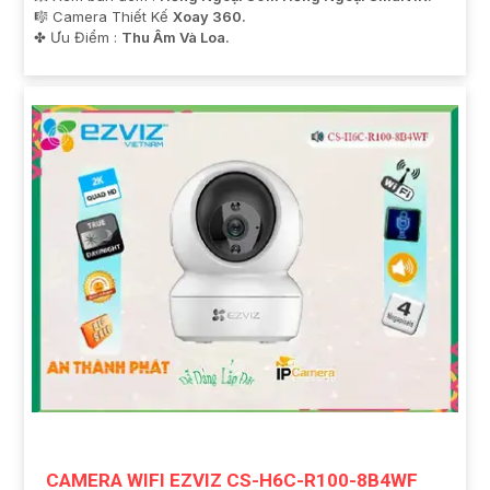
🎼️ Camera Thiết Kế
Xoay 360.
️✤ Ưu Điểm :
Thu Âm Và Loa.
CAMERA WIFI EZVIZ CS-H6C-R100-8B4WF