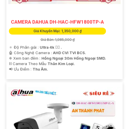
tham khảo thêm thông tin chi tiết và mua hàng tại các
cửa hàng điện tử uy tín hoặc cửa hàng thiết bị an ninh
chuyên nghiệp. Chúc bạn tìm được giải pháp an ninh
CAMERA DAHUA DH-HAC-HFW1800TP-A
phù hợp!
Giá Khuyến Mại: 1,350,000 ₫
Giá Bán: 1,985,000 ₫
🔅 Độ Phân giải :
Ultra 4k 👍🏾 .
🤖️ Công Nghệ Camera :
AHD CVI TVI BCS.
❈ Xem ban đêm :
Hồng Ngoại 30m Hồng Ngoại SMD.
⛓ Camera Theo Mẫu
Thân Kim Loại.
️📢 Ưu Điểm :
Thu Âm.
'