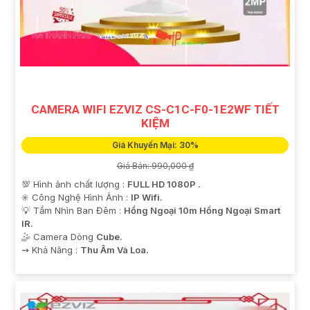
CAMERA WIFI EZVIZ CS-C1C-F0-1E2WF TIẾT
KIỆM
Giá Khuyến Mại: 30%
Giá Bán: 990,000 ₫
💯 Hình ảnh chất lượng :
FULL HD 1080P .
✳️ Công Nghệ Hình Ảnh :
IP Wifi.
💡 Tầm Nhìn Ban Đêm :
Hồng Ngoại 10m Hồng Ngoại Smart
IR.
🤹 Camera Dòng
Cube.
️⇝ Khả Năng :
Thu Âm Và Loa.