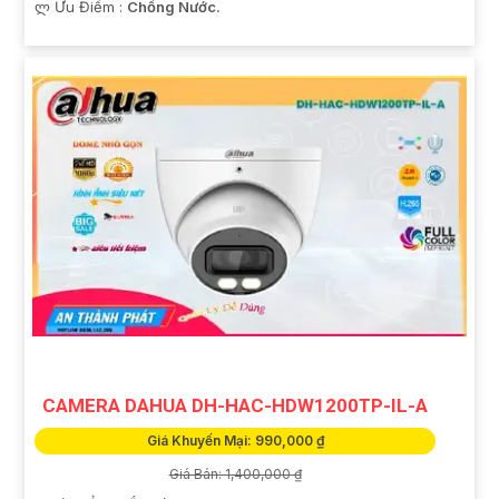
️ლ Ưu Điểm :
Chống Nước.
CAMERA DAHUA DH-HAC-HDW1200TP-IL-A
Giá Khuyến Mại: 990,000 ₫
Giá Bán: 1,400,000 ₫