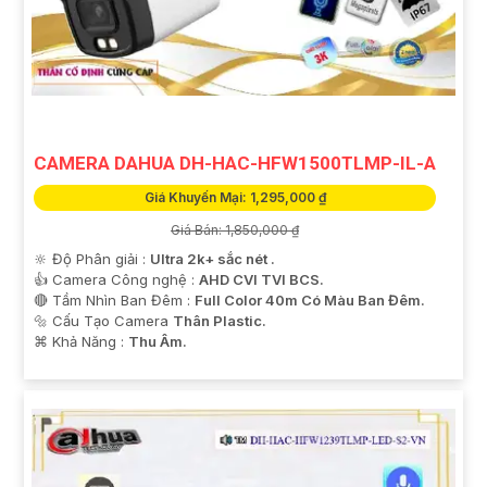
CAMERA DAHUA DH-HAC-HFW1500TLMP-IL-A
Giá Khuyến Mại: 1,295,000 ₫
Giá Bán: 1,850,000 ₫
🔆 Độ Phân giải :
Ultra 2k+ sắc nét .
👍 Camera Công nghệ :
AHD CVI TVI BCS.
🔴 Tầm Nhìn Ban Đêm :
Full Color 40m Có Màu Ban Đêm.
🔩 Cấu Tạo Camera
Thân Plastic.
️⌘ Khả Năng :
Thu Âm.