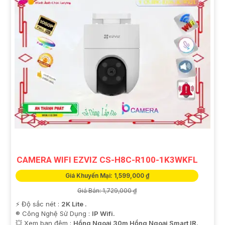
CAMERA WIFI EZVIZ CS-H8C-R100-1K3WKFL
Giá Khuyến Mại: 1,599,000 ₫
Giá Bán: 1,729,000 ₫
️⚡ Độ sắc nét :
2K Lite .
®️ Công Nghệ Sử Dụng :
IP Wifi.
💥 Xem ban đêm :
Hồng Ngoại 30m Hồng Ngoại Smart IR.