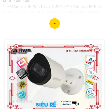
có thể xem xét:
1:
**Camera IP Wifi Ezviz C6CN**: - Camera IP PTZ
xoay 360 độ, góc quay rộng. - Độ phân giải Full HD
1080p. - Hỗ trợ kết nối không dây WiFi. - Tích hợp
công nghệ hồng ngoại thông minh. - Phù hợp để theo
dõi khoảng cách xa.
📽
2:
**Camera Hikvision DS-2CD1021-I**: - Camera
IP công nghệ H.265+ tiết kiệm băng thông. - Độ phân
giải 2MP (1920x1080). - Hỗ trợ chống ngược sáng kỹ
thuật số. - Thiết kế vỏ nhựa chống va đập. - Hồng
ngoại ban đêm khoảng cách lên đến 30m.
✳️
3:
**Camera Dahua HDCVI HAC-HFW1200T**: -
Camera HDCVI 2MP hỗ trợ chất lượng hình ảnh cao. -
Lens cố định 3.6mm. - Tầm quan sát hồng ngoại lên
đến 20m. - Chống ngược sáng Digital WDR, cân bằng
sáng, chống nhiễu 3D. - Giá phải chăng với chất lượng
chắc chắn hơn
.
Nhớ kiểm tra và lựa chọn sản phẩm phù hợp với nhu
cầu sử dụng và không gian lắp đặt của bạn. Bạn có thể