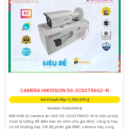
CAMERA HIKVISION DS-2CD2T86G2-4I
Giá Khuyến Mại: 5,250,000 ₫
Giá Bán: 7,020,000 ₫
Một thiết bị camera an ninh DS-2CD2T86G2-4I là một sự lựa
chọn lý tưởng để đảm bảo an ninh cho gia đình, công ty hay
cơ sở thương mại. Với độ phân giải 8MP, camera này cung