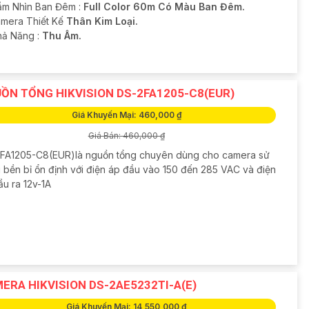
ầm Nhìn Ban Đêm :
Full Color 60m Có Màu Ban Đêm.
amera Thiết Kế
Thân Kim Loại.
hả Năng :
Thu Âm.
ỒN TỔNG HIKVISION DS-2FA1205-C8(EUR)
Giá Khuyến Mại: 460,000 ₫
Giá Bán: 460,000 ₫
FA1205-C8(EUR)là nguồn tổng chuyên dùng cho camera sử
 bền bỉ ổn định với điện áp đầu vào 150 đến 285 VAC và điện
ầu ra 12v-1A
ERA HIKVISION DS-2AE5232TI-A(E)
Giá Khuyến Mại: 14,550,000 ₫