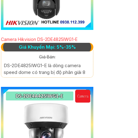
Camera Hikvision DS-2DE4825IWG1-E
Giá Khuyến Mại: 5%-35%
Giá Bán:
DS-2DE4825IWG1-E là dòng camera
speed dome có trang bị độ phân giải 8