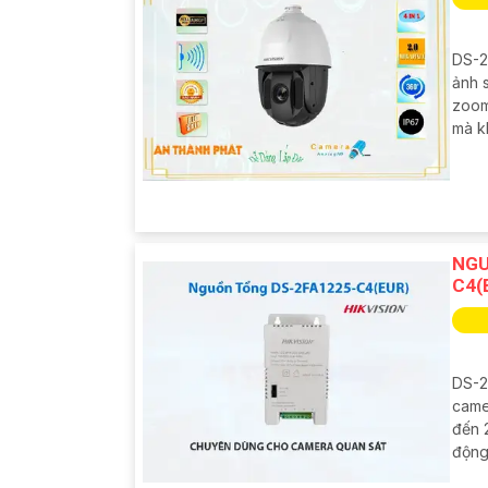
DS-2A
ảnh 
zoom
mà kh
NGU
C4(
DS-2
came
đến 
động