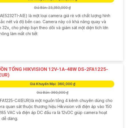
Giá Bán: 23,350,000 ₫
E5232TI-A(E) là một loại camera giá rẻ với chất lượng hình
sắc nét và độ bền cao. Camera này có khả năng quay và
 32x, cho phép bạn theo dõi và giám sát một diện tích lớn
ông làm mất chi tiết
ỒN TỔNG HIKVISION 12V-1A-48W DS-2FA1225-
EUR)
Giá Khuyến Mại: 360,000 ₫
Giá Bán: 360,000 ₫
FA1225-C4(EUR)là một nguồn tổng 4 kênh chuyên dùng cho
ra quan sát thuộc thương hiệu Hikvision với điện áp vào 150
285 VAC và điện áp DC đầu ra là 12vDC giúp camera hoạt
 dễ dàng.