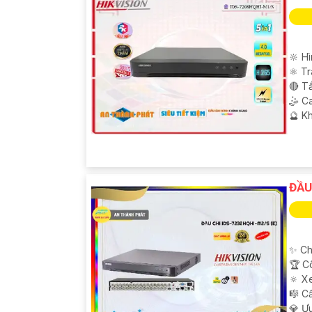
🔆 H
⚛️ T
🔴 T
🤹 C
️🔮 K
ĐẦU
'
✨ Ch
🏆 C
🔅 X
🎼️ 
️💎 Ư