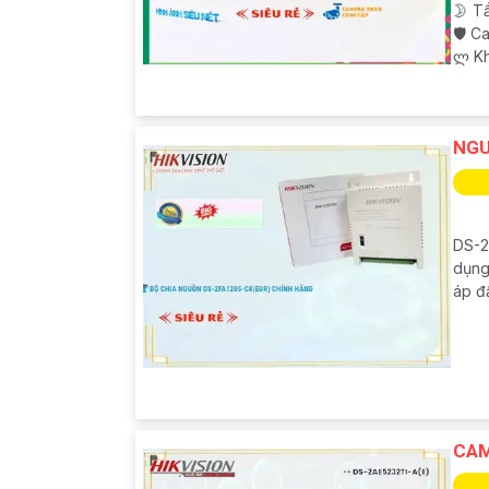
🌛 T
🛡 C
️ლ K
NGU
DS-2
dụng
áp đ
CAM