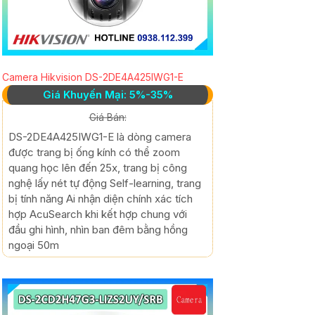
Camera Hikvision DS-2DE4A425IWG1-E
Giá Khuyến Mại: 5%-35%
Giá Bán:
DS-2DE4A425IWG1-E là dòng camera
được trang bị ống kính có thể zoom
quang học lên đến 25x, trang bị công
nghệ lấy nét tự động Self-learning, trang
bị tính năng Ai nhận diện chính xác tích
hợp AcuSearch khi kết hợp chung với
đầu ghi hình, nhìn ban đêm bằng hồng
ngoại 50m