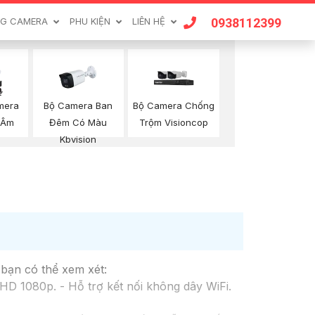
0938112399
G CAMERA
PHU KIỆN
LIÊN HỆ
mera
Bộ Camera Ban
Bộ Camera Chống
 Âm
Đêm Có Màu
Trộm Visioncop
Kbvision
 bạn có thể xem xét:
D 1080p. - Hỗ trợ kết nối không dây WiFi.