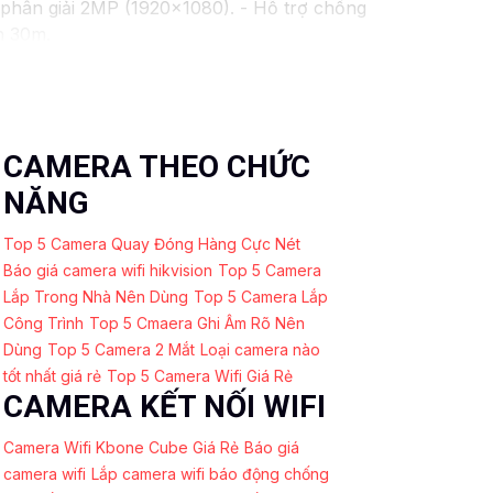
phân giải 2MP (1920x1080). - Hỗ trợ chống
n 30m.
. - Lens cố định 3.6mm. - Tầm quan sát
 chăng với chất lượng
chắc chắn hơn
.
ó thể tham khảo thêm thông tin chi tiết và
 được giải pháp an ninh phù hợp!
CAMERA THEO CHỨC
NĂNG
Top 5 Camera Quay Đóng Hàng Cực Nét
Báo giá camera wifi hikvision
Top 5 Camera
Lắp Trong Nhà Nên Dùng
Top 5 Camera Lắp
Công Trình
Top 5 Cmaera Ghi Âm Rõ Nên
Dùng
Top 5 Camera 2 Mắt
Loại camera nào
tốt nhất giá rẻ
Top 5 Camera Wifi Giá Rẻ
CAMERA KẾT NỐI WIFI
Camera Wifi Kbone Cube Giá Rẻ
Báo giá
camera wifi
Lắp camera wifi báo động chống