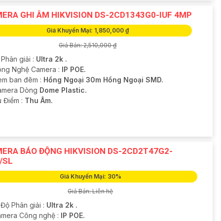
ERA GHI ÂM HIKVISION DS-2CD1343G0-IUF 4MP
Giá Khuyến Mại: 1,850,000 ₫
Giá Bán: 2,510,000 ₫
 Phân giải :
Ultra 2k .
ng Nghệ Camera :
IP POE.
em ban đêm :
Hồng Ngoại 30m Hồng Ngoại SMD.
Camera Dòng
Dome Plastic.
u Điểm :
Thu Âm.
ERA BÁO ĐỘNG HIKVISION DS-2CD2T47G2-
/SL
Giá Khuyến Mại: 30%
Giá Bán: Liên hệ
 Độ Phân giải :
Ultra 2k .
mera Công nghệ :
IP POE.