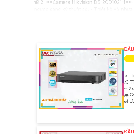
📽
2:
**Camera Hikvision DS-2CD1021-I**: -
ngược sáng kỹ thuật số. - Thiết kế vỏ nhự
✳️
3:
**Camera Dahua HDCVI HAC-HFW1200T*
hồng ngoại lên đến 20m. - Chống ngược sán
Nhớ kiểm tra và lựa chọn sản phẩm phù hợp 
mua hàng tại các cửa hàng điện tử uy tín h
ĐẦU
🔅 H
🕉️ 
❈ Xe
🌧️ 
️🛃 Ư
ĐẦU