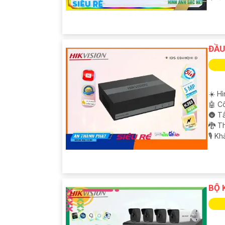
ĐẦU
☀️ Hì
🤖️ 
🌚 T
🐉️ 
️🎙 K
BỘ 