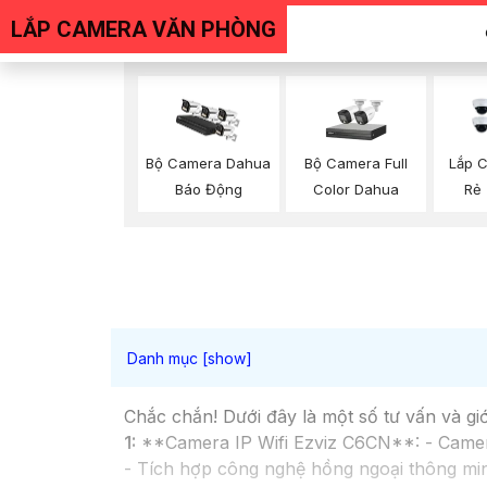
LẮP CAMERA VĂN PHÒNG
Bộ Camera Full
Bộ Camera Dahua
Lắp 
Color Dahua
Báo Động
Rẻ 
Chắc chắn! Dưới đây là một số tư vấn và gi
1:
**Camera IP Wifi Ezviz C6CN**: - Camera 
- Tích hợp công nghệ hồng ngoại thông min