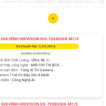
 Camera IP công nghệ H.265+ tiết kiệm băng thông. - Độ 
a chống va đập. - Hồng ngoại ban đêm khoảng cách lên đế
*: - Camera HDCVI 2MP hỗ trợ chất lượng hình ảnh cao
g Digital WDR, cân bằng sáng, chống nhiễu 3D. - Giá phải
với nhu cầu sử dụng và không gian lắp đặt của bạn. Bạn c
oặc cửa hàng thiết bị an ninh chuyên nghiệp. Chúc bạn tìm
 GHI HÌNH HIKVISION IDS-7204HUHI-M1/S
Giá Khuyến Mại: 3,100,000 ₫
Giá Bán: 4,430,000 ₫
ình Ành Chất Lượng :
Ultra 4k 👍🏾 .
Tích hợp công nghệ :
AHD CVI TVI BCS.
m ban đêm :
Từng Vị Trí Camera .
Camera Thiết Kế
Đầu Ghi 4 kênh.
u Điểm :
Công Nghệ AI.
 GHI HÌNH HIKVISION DS-7208HQHI-M1/S