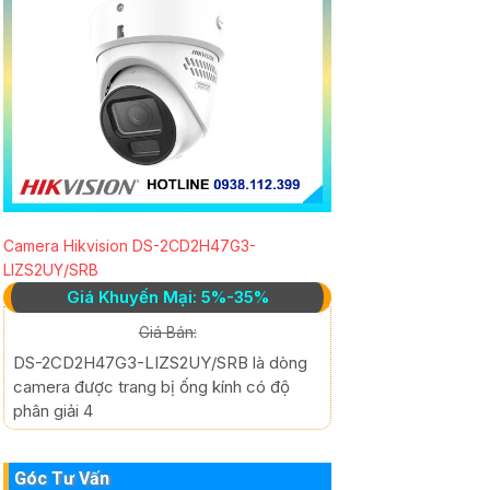
Camera Hikvision DS-2CD2H47G3-
LIZS2UY/SRB
Giá Khuyến Mại: 5%-35%
Giá Bán:
DS-2CD2H47G3-LIZS2UY/SRB là dòng
camera được trang bị ống kính có độ
phân giải 4
Góc Tư Vấn