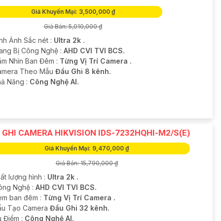
Giá Khuyến Mại: 3,500,000 ₫
Giá Bán: 5,010,000 ₫
ình Ảnh Sắc nét :
Ultra 2k .
rang Bị Công Nghệ :
AHD CVI TVI BCS.
ầm Nhìn Ban Đêm :
Từng Vị Trí Camera .
amera Theo Mẫu
Đầu Ghi 8 kênh.
hả Năng :
Công Nghệ AI.
 GHI CAMERA HIKVISION IDS-7232HQHI-M2/S(E)
Giá Khuyến Mại: 9,470,000 ₫
Giá Bán: 15,790,000 ₫
ất lượng hình :
Ultra 2k .
ông Nghệ :
AHD CVI TVI BCS.
em ban đêm :
Từng Vị Trí Camera .
Cấu Tạo Camera
Đầu Ghi 32 kênh.
u Điểm :
Công Nghệ AI.