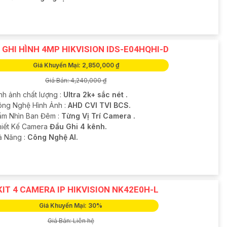
 GHI HÌNH 4MP HIKVISION IDS-E04HQHI-D
Giá Khuyến Mại: 2,850,000 ₫
Giá Bán: 4,240,000 ₫
nh ảnh chất lượng :
Ultra 2k+ sắc nét .
Công Nghệ Hình Ảnh :
AHD CVI TVI BCS.
ầm Nhìn Ban Đêm :
Từng Vị Trí Camera .
Thiết Kế Camera
Đầu Ghi 4 kênh.
hả Năng :
Công Nghệ AI.
KIT 4 CAMERA IP HIKVISION NK42E0H-L
Giá Khuyến Mại: 30%
Giá Bán: Liên hệ