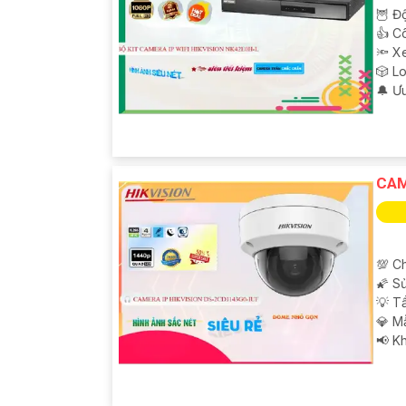
🦉 Độ
👍 C
🔦 X
🎲 L
️🔔 Ư
CAM
💯 C
🌠 S
💡 T
💎 M
️📢 K