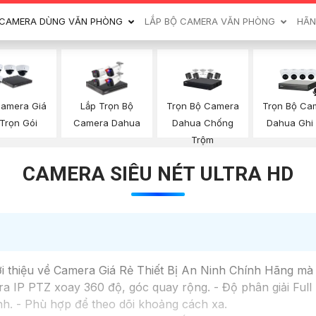
CAMERA DÙNG VĂN PHÒNG
LẮP BỘ CAMERA VĂN PHÒNG
HÃN
Trọn Bộ Camera
Trọn Bộ Ca
Camera Giá
Lắp Trọn Bộ
Dahua Chống
Dahua Ghi
Trọn Gói
Camera Dahua
Trộm
CAMERA SIÊU NÉT ULTRA HD
ới thiệu về Camera Giá Rẻ Thiết Bị An Ninh Chính Hãng mà
IP PTZ xoay 360 độ, góc quay rộng. - Độ phân giải Full H
h. - Phù hợp để theo dõi khoảng cách xa.