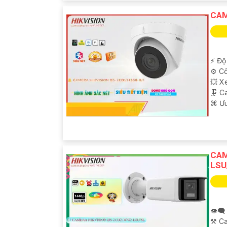
CAM
️⚡ Độ
⚙ Cô
💥 X
🗜️ 
️⌘ Ư
CAM
LSU
👁️‍
⚒ Ca