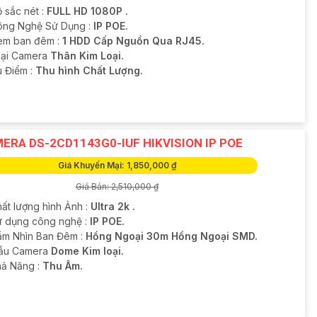
 sắc nét :
FULL HD 1080P .
ông Nghệ Sử Dụng :
IP POE.
em ban đêm :
1 HDD Cấp Nguồn Qua RJ45.
oại Camera
Thân Kim Loại.
u Điểm :
Thu hình Chất Lượng.
ERA DS-2CD1143G0-IUF HIKVISION IP POE
Giá Khuyến Mại: 1,850,000 ₫
Giá Bán: 2,510,000 ₫
hất lượng hình Ảnh :
Ultra 2k .
ử dụng công nghệ :
IP POE.
ầm Nhìn Ban Đêm :
Hồng Ngoại 30m Hồng Ngoại SMD.
ẫu Camera
Dome Kim loại.
hả Năng :
Thu Âm.