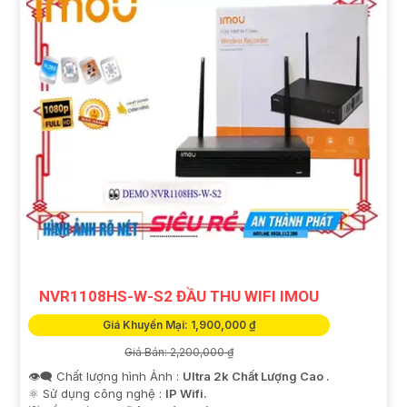
NVR1108HS-W-S2 ĐẦU THU WIFI IMOU
Giá Khuyến Mại: 1,900,000 ₫
Giá Bán: 2,200,000 ₫
👁️‍🗨 Chất lượng hình Ảnh :
Ultra 2k Chất Lượng Cao .
⚛️ Sử dụng công nghệ :
IP Wifi.