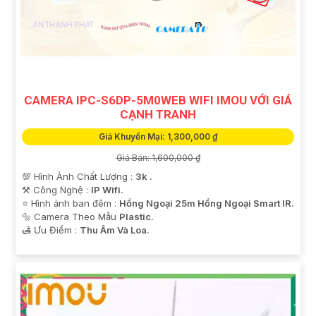
CAMERA IPC-S6DP-5M0WEB WIFI IMOU VỚI GIÁ
CẠNH TRANH
Giá Khuyến Mại: 1,300,000 ₫
Giá Bán: 1,600,000 ₫
💯 Hình Ành Chất Lượng :
3k .
⚒ Công Nghệ :
IP Wifi.
⭐ Hình ảnh ban đêm :
Hồng Ngoại 25m Hồng Ngoại Smart IR.
🔩 Camera Theo Mẫu
Plastic.
️🛃 Ưu Điểm :
Thu Âm Và Loa.