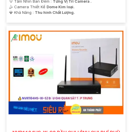
💡 Tầm Nhìn Ban Đêm :
Từng Vị Trí Camera .
🤹 Camera Thiết Kế
Dome Kim loại.
️💎 Khả Năng :
Thu hình Chất Lượng.