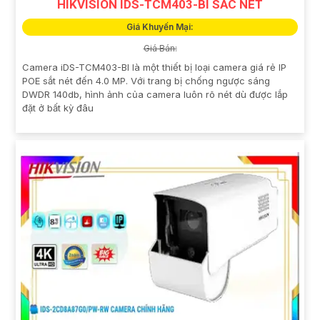
HIKVISION IDS-TCM403-BI SẮC NÉT
Giá Khuyến Mại:
Giá Bán:
Camera iDS-TCM403-BI là một thiết bị loại camera giá rẻ IP
POE sắt nét đến 4.0 MP. Với trang bị chống ngược sáng
DWDR 140db, hình ảnh của camera luôn rõ nét dù được lắp
đặt ở bất kỳ đâu