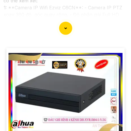
có thể xem xét:
1:
**Camera IP Wifi Ezviz C6CN**: - Camera IP PTZ
xoay 360 độ, góc quay rộng. - Độ phân giải Full HD
1080p. - Hỗ trợ kết nối không dây WiFi. - Tích hợp
công nghệ hồng ngoại thông minh. - Phù hợp để theo
dõi khoảng cách xa.
📽
2:
**Camera Hikvision DS-2CD1021-I**: - Camera
IP công nghệ H.265+ tiết kiệm băng thông. - Độ phân
giải 2MP (1920x1080). - Hỗ trợ chống ngược sáng kỹ
thuật số. - Thiết kế vỏ nhựa chống va đập. - Hồng
ngoại ban đêm khoảng cách lên đến 30m.
✳️
3:
**Camera Dahua HDCVI HAC-HFW1200T**: -
Camera HDCVI 2MP hỗ trợ chất lượng hình ảnh cao. -
Lens cố định 3.6mm. - Tầm quan sát hồng ngoại lên
đến 20m. - Chống ngược sáng Digital WDR, cân bằng
sáng, chống nhiễu 3D. - Giá phải chăng với chất lượng
chắc chắn hơn
.
Nhớ kiểm tra và lựa chọn sản phẩm phù hợp với nhu
cầu sử dụng và không gian lắp đặt của bạn. Bạn có thể