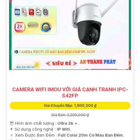
CAMERA WIFI IMOU VỚI GIÁ CẠNH TRANH IPC-
S42FP
Giá Khuyến Mại: 1,800,000 ₫
Giá Bán: 2,200,000 ₫
🦉 Hình ảnh chất lượng :
Ultra 2k + .
⚜️ Sử dụng công nghệ :
IP Wifi.
🔅 Xem Được Ban Đêm :
Full Color 20m Có Màu Ban Ðêm.