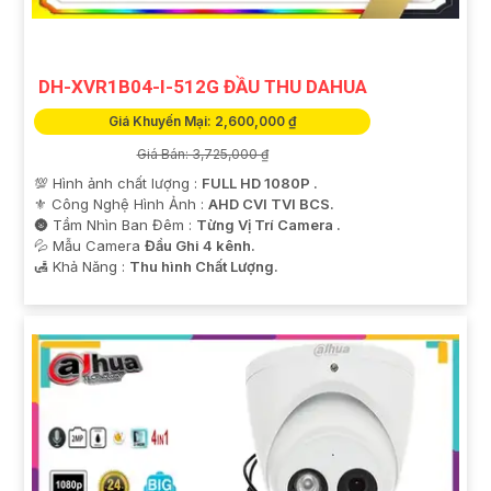
tham khảo thêm thông tin chi tiết và mua hàng tại các
cửa hàng điện tử uy tín hoặc cửa hàng thiết bị an ninh
chuyên nghiệp. Chúc bạn tìm được giải pháp an ninh
DH-XVR1B04-I-512G ĐẦU THU DAHUA
phù hợp!
Giá Khuyến Mại: 2,600,000 ₫
Giá Bán: 3,725,000 ₫
💯 Hình ảnh chất lượng :
FULL HD 1080P .
⚜️ Công Nghệ Hình Ảnh :
AHD CVI TVI BCS.
🌚 Tầm Nhìn Ban Đêm :
Từng Vị Trí Camera .
💦 Mẫu Camera
Đầu Ghi 4 kênh.
️🛃 Khả Năng :
Thu hình Chất Lượng.
'