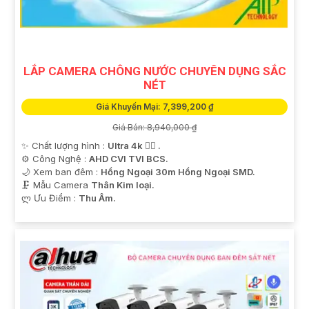
LẮP CAMERA CHÔNG NƯỚC CHUYÊN DỤNG SẮC
NÉT
Giá Khuyến Mại: 7,399,200 ₫
Giá Bán: 8,940,000 ₫
✨ Chất lượng hình :
Ultra 4k 👍🏾 .
⚙ Công Nghệ :
AHD CVI TVI BCS.
🌙 Xem ban đêm :
Hồng Ngoại 30m Hồng Ngoại SMD.
🗜️ Mẫu Camera
Thân Kim loại.
️ლ Ưu Điểm :
Thu Âm.