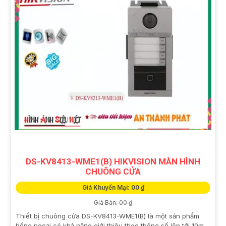
DS-KV8413-WME1(B) HIKVISION MÀN HÌNH
CHUÔNG CỬA
Giá Khuyến Mại: 00 ₫
Giá Bán: 00 ₫
Thiết bị chuông cửa DS-KV8413-WME1(B) là một sản phẩm
hồng ngoại có khả năng giới thiệu theo thông số lên tới 10m.