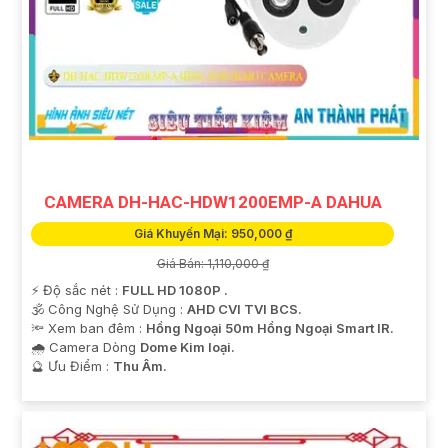
CAMERA DH-HAC-HDW1200EMP-A DAHUA
Giá Khuyến Mại: 950,000 ₫
Giá Bán: 1,110,000 ₫
️⚡ Độ sắc nét :
FULL HD 1080P .
🕉️ Công Nghệ Sử Dụng :
AHD CVI TVI BCS.
🔦 Xem ban đêm :
Hồng Ngoại 50m Hồng Ngoại Smart IR.
🌧️ Camera Dòng
Dome Kim loại.
️🔮 Ưu Điểm :
Thu Âm.