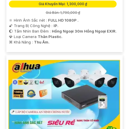
Giá Khuyến Mại: 1,300,000 ₫
Giá Bán: 1,790,000 ₫
🔆 Hình Ảnh Sắc nét :
FULL HD 1080P .
🌠 Trang Bị Công Nghệ :
IP.
🌔 Tầm Nhìn Ban Đêm :
Hồng Ngoại 30m Hồng Ngoại EXIR.
💎 Loại Camera
Thân Plastic.
️⌘ Khả Năng :
Thu Âm.