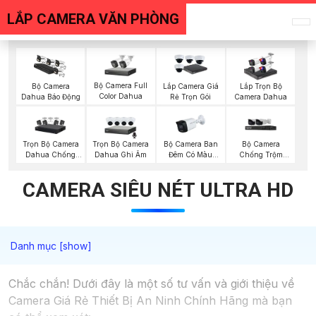
LẮP CAMERA VĂN PHÒNG
Bộ Camera Full
Bộ Camera
Lắp Camera Giá
Lắp Trọn Bộ
Color Dahua
Dahua Báo Động
Rẻ Trọn Gói
Camera Dahua
Trọn Bộ Camera
Trọn Bộ Camera
Bộ Camera Ban
Bộ Camera
Dahua Chống
Dahua Ghi Âm
Đêm Có Màu
Chống Trộm
Trộm
Kbvision
Visioncop
CAMERA SIÊU NÉT ULTRA HD
Chắc chắn! Dưới đây là một số tư vấn và giới thiệu về
Camera Giá Rẻ Thiết Bị An Ninh Chính Hãng mà bạn