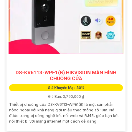
DS-KV6113-WPE1(B) HIKVISION MÀN HÌNH
CHUÔNG CỬA
Giá Khuyến Mại: 30%
Giá Bán: 3,790,000 ₫
Thiết bị chuông cửa DS-KV6113-WPE1(B) là một sản phẩm
hồng ngoại với khả năng giới thiệu theo thông số 10m. Nó
được trang bị công nghệ kết nối web và RJ45, giúp bạn kết
nối thiết bị với mạng internet một cách dễ dàng