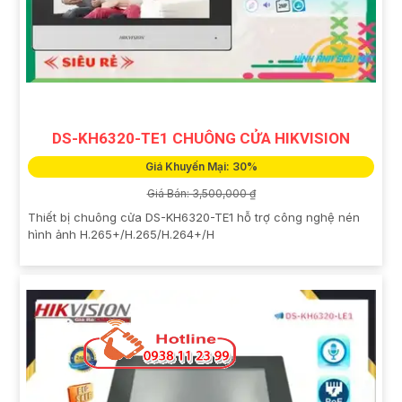
DS-KH6320-TE1 CHUÔNG CỬA HIKVISION
Giá Khuyến Mại: 30%
Giá Bán: 3,500,000 ₫
Thiết bị chuông cửa DS-KH6320-TE1 hỗ trợ công nghệ nén
hình ảnh H.265+/H.265/H.264+/H