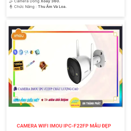
🤹 Camera Dòng
Xoay 360.
️👮 Chức Năng :
Thu Âm Và Loa.
CAMERA WIFI IMOU IPC-F22FP MẪU ĐẸP