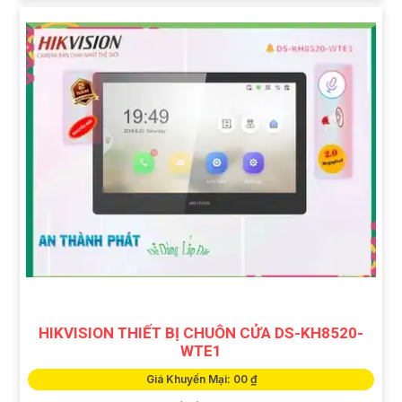
HIKVISION THIẾT BỊ CHUÔN CỬA DS-KH8520-
WTE1
Giá Khuyến Mại: 00 ₫