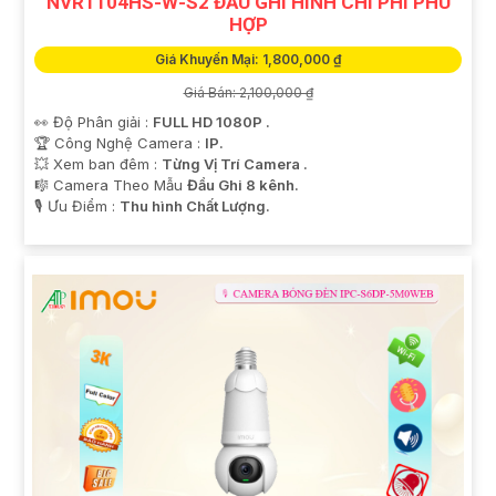
NVR1104HS-W-S2 ĐẦU GHI HÌNH CHI PHÍ PHÙ
HỢP
Giá Khuyến Mại: 1,800,000 ₫
Giá Bán: 2,100,000 ₫
👀 Độ Phân giải :
FULL HD 1080P .
🏆 Công Nghệ Camera :
IP.
💥 Xem ban đêm :
Từng Vị Trí Camera .
🎼️ Camera Theo Mẫu
Đầu Ghi 8 kênh.
️🎙 Ưu Điểm :
Thu hình Chất Lượng.