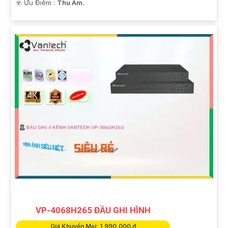
️☣️ Ưu Điểm :
Thu Âm.
VP-4068H265 ĐẦU GHI HÌNH
Giá Khuyến Mại: 1,990,000 ₫