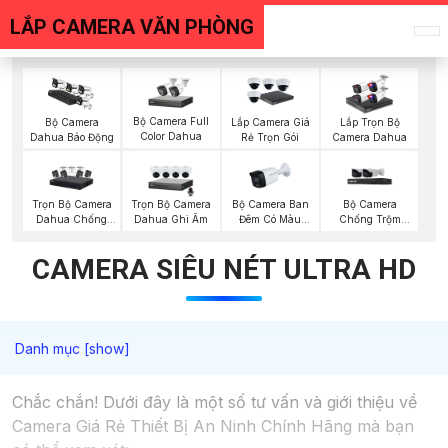
LẮP CAMERA VĂN PHÒNG
Bộ Camera Full
Bộ Camera
Lắp Camera Giá
Lắp Trọn Bộ
Color Dahua
Dahua Báo Động
Rẻ Trọn Gói
Camera Dahua
Trọn Bộ Camera
Trọn Bộ Camera
Bộ Camera Ban
Bộ Camera
Dahua Chống
Dahua Ghi Âm
Đêm Có Màu
Chống Trộm
Trộm
Kbvision
Visioncop
CAMERA SIÊU NÉT ULTRA HD
Chắc chắn! Dưới đây là một số tư vấn và giới thiệu về
Camera Giá Rẻ Thiết Bị An Ninh Chính Hãng mà bạn