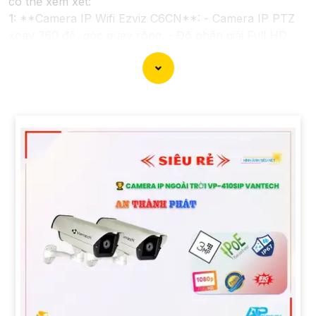
có thể xem xét:
1:
**Camera IP Wifi Ezviz C6CN**: - Camera IP PTZ
xoay 360 độ, góc quay rộng. - Độ phân giải Full HD
1080p. - Hỗ trợ kết nối không dây WiFi. - Tích hợp
công nghệ hồng ngoại thông minh. - Phù hợp để theo
dõi khoảng cách xa.
📽
2:
**Camera Hikvision DS-2CD1021-I**: - Camera
IP công nghệ H.265+ tiết kiệm băng thông. - Độ phân
giải 2MP (1920x1080). - Hỗ trợ chống ngược sáng kỹ
thuật số. - Thiết kế vỏ nhựa chống va đập. - Hồng
ngoại ban đêm khoảng cách lên đến 30m.
✳️
3:
**Camera Dahua HDCVI HAC-HFW1200T**: -
Camera HDCVI 2MP hỗ trợ chất lượng hình ảnh cao. -
Lens cố định 3.6mm. - Tầm quan sát hồng ngoại lên
đến 20m. - Chống ngược sáng Digital WDR, cân bằng
sáng, chống nhiễu 3D. - Giá phải chăng với chất lượng
chắc chắn hơn
.
Nhớ kiểm tra và lựa chọn sản phẩm phù hợp với nhu
cầu sử dụng và không gian lắp đặt của bạn. Bạn có thể