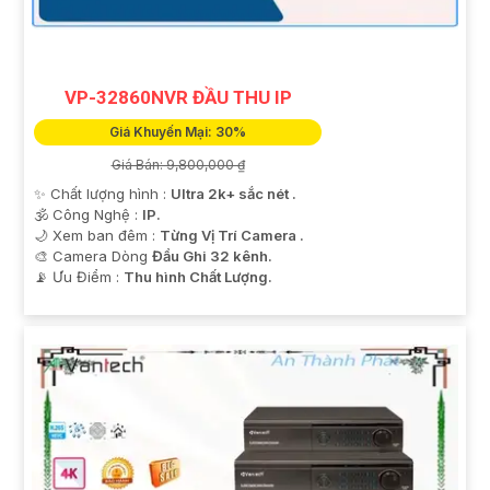
VP-32860NVR ĐẦU THU IP
Giá Khuyến Mại: 30%
Giá Bán: 9,800,000 ₫
✨ Chất lượng hình :
Ultra 2k+ sắc nét .
🕉️ Công Nghệ :
IP.
🌙 Xem ban đêm :
Từng Vị Trí Camera .
🎨 Camera Dòng
Đầu Ghi 32 kênh.
️📡 Ưu Điểm :
Thu hình Chất Lượng.