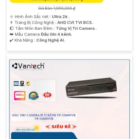
Giá Bán: 1,990,000 ₫
🔆 Hình Ảnh Sắc nét :
Ultra 2k .
⚜️ Trang Bị Công Nghệ :
AHD CVI TVI BCS.
🌔 Tầm Nhìn Ban Đêm :
Từng Vị Trí Camera .
👑 Mẫu Camera
Đầu Ghi 4 kênh.
️✔️ Khả Năng :
Công Nghệ AI.