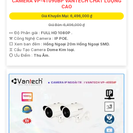
CAMERA VP-41090BP VANTECH CHẤT LƯỢNG
CAO
Giá Khuyến Mại: 6,496,000 ₫
Giá Bán: 6,496,000 ₫
👀 Độ Phân giải :
FULL HD 1080P .
⚒ Công Nghệ Camera :
IP POE.
💥 Xem ban đêm :
Hồng Ngoại 20m Hồng Ngoại SMD.
♊ Cấu Tạo Camera
Dome Kim loại.
️💮 Ưu Điểm :
Thu Âm.