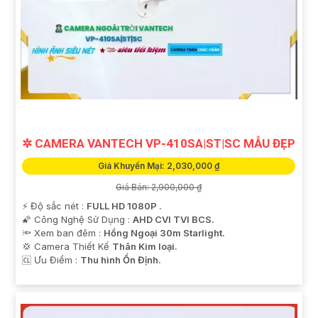
✲ CAMERA VANTECH VP-410SA|ST|SC MẪU ĐẸP
Giá Khuyến Mại: 2,030,000 ₫
Giá Bán: 2,900,000 ₫
️⚡ Độ sắc nét :
FULL HD 1080P .
🌠 Công Nghệ Sử Dụng :
AHD CVI TVI BCS.
🔦 Xem ban đêm :
Hồng Ngoại 30m Starlight.
💢 Camera Thiết Kế
Thân Kim loại.
️🆑 Ưu Điểm :
Thu hình Ổn Định.