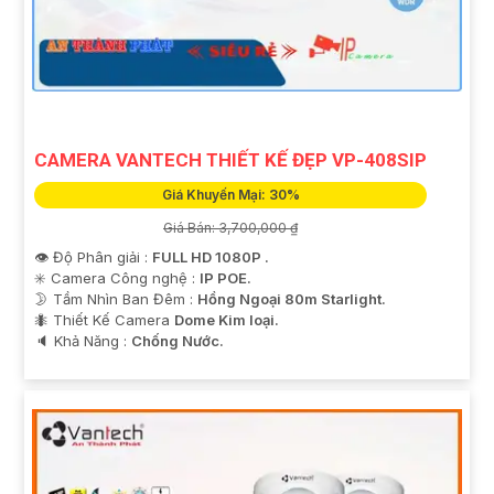
CAMERA VANTECH THIẾT KẾ ĐẸP VP-408SIP
Giá Khuyến Mại: 30%
Giá Bán: 3,700,000 ₫
👁 Độ Phân giải :
FULL HD 1080P .
✳️ Camera Công nghệ :
IP POE.
🌛 Tầm Nhìn Ban Đêm :
Hồng Ngoại 80m Starlight.
🐜 Thiết Kế Camera
Dome Kim loại.
️🔈 Khả Năng :
Chống Nước.