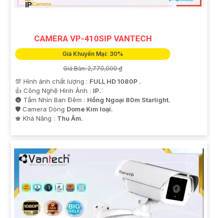
tham khảo thêm thông tin chi tiết và mua hàng tại các
cửa hàng điện tử uy tín hoặc cửa hàng thiết bị an ninh
chuyên nghiệp. Chúc bạn tìm được giải pháp an ninh
CAMERA VP-410SIP VANTECH
phù hợp!
Giá Khuyến Mại: 30%
Giá Bán: 2,770,000 ₫
💯 Hình ảnh chất lượng :
FULL HD 1080P .
👍 Công Nghệ Hình Ảnh :
IP.
🌚 Tầm Nhìn Ban Đêm :
Hồng Ngoại 80m Starlight.
🛡 Camera Dòng
Dome Kim loại.
️♚ Khả Năng :
Thu Âm.
'