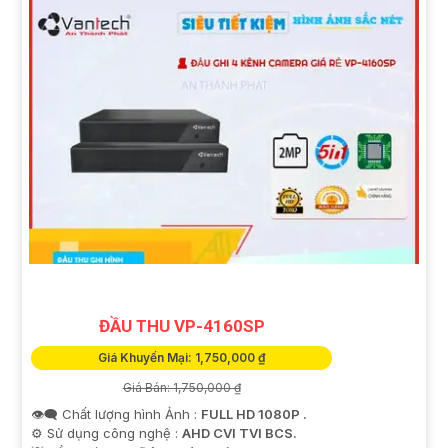
ĐẦU THU VP-4160SP
Giá Khuyến Mại: 1,750,000 ₫
Giá Bán: 1,750,000 ₫
👁️‍🗨 Chất lượng hình Ảnh :
FULL HD 1080P .
⚙ Sử dụng công nghệ :
AHD CVI TVI BCS.