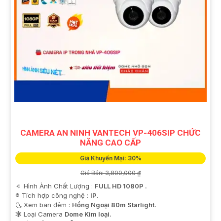
CAMERA AN NINH VANTECH VP-406SIP CHỨC
NĂNG CAO CẤP
Giá Khuyến Mại: 30%
Giá Bán: 3,800,000 ₫
🔅 Hình Ành Chất Lượng :
FULL HD 1080P .
®️ Tích hợp công nghệ :
IP.
🌜 Xem ban đêm :
Hồng Ngoại 80m Starlight.
🕸️ Loại Camera
Dome Kim loại.