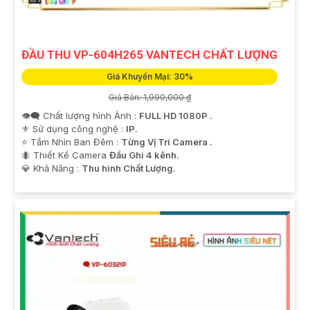
tham khảo thêm thông tin chi tiết và mua hàng tại các
cửa hàng điện tử uy tín hoặc cửa hàng thiết bị an ninh
chuyên nghiệp. Chúc bạn tìm được giải pháp an ninh
ĐẦU THU VP-604H265 VANTECH CHẤT LƯỢNG
phù hợp!
Giá Khuyến Mại: 30%
Giá Bán: 1,990,000 ₫
👁️‍🗨 Chất lượng hình Ảnh :
FULL HD 1080P .
⚜️ Sử dụng công nghệ :
IP.
⭐ Tầm Nhìn Ban Đêm :
Từng Vị Trí Camera .
🐜 Thiết Kế Camera
Đầu Ghi 4 kênh.
️💎 Khả Năng :
Thu hình Chất Lượng.
'