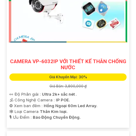
CAMERA VP-6032IP VỚI THIẾT KẾ THÂN CHỐNG
NƯỚC
Giá Khuyến Mại: 30%
Giá Bán: 3,800,000 ₫
👀 Độ Phân giải :
Ultra 2k+ sắc nét .
🕉️ Công Nghệ Camera :
IP POE.
❂ Xem ban đêm :
Hồng Ngoại 60m Led Array.
🕸️ Loại Camera
Thân Kim loại.
️🎙 Ưu Điểm :
Báo Động Chuyển Động.