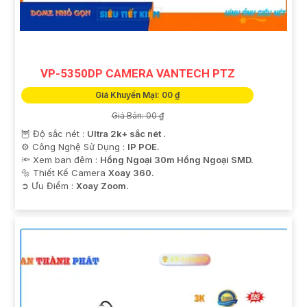
VP-5350DP CAMERA VANTECH PTZ
Giá Khuyến Mại: 00 ₫
Giá Bán: 00 ₫
🦉 Độ sắc nét :
Ultra 2k+ sắc nét .
⚙ Công Nghệ Sử Dụng :
IP POE.
🔦 Xem ban đêm :
Hồng Ngoại 30m Hồng Ngoại SMD.
🔩 Thiết Kế Camera
Xoay 360.
️➲ Ưu Điểm :
Xoay Zoom.