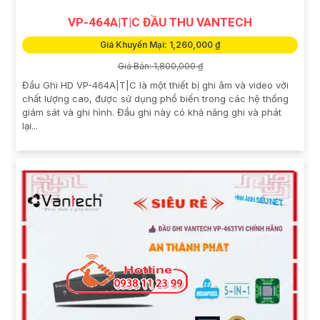
VP-464A|T|C ĐẦU THU VANTECH
Giá Khuyến Mại: 1,260,000 ₫
Giá Bán: 1,800,000 ₫
Đầu Ghi HD VP-464A|T|C là một thiết bị ghi âm và video với
chất lượng cao, được sử dụng phổ biến trong các hệ thống
giám sát và ghi hình. Đầu ghi này có khả năng ghi và phát
lại...