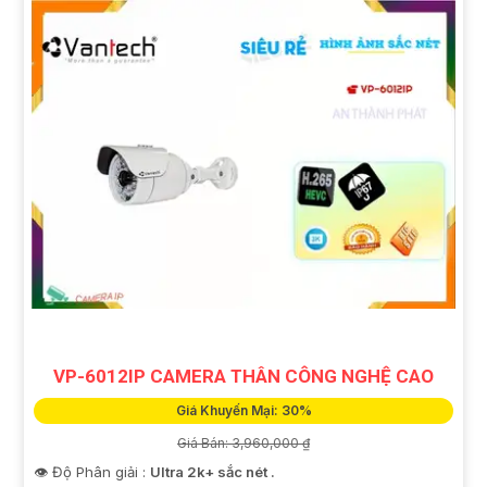
VP-6012IP CAMERA THÂN CÔNG NGHỆ CAO
Giá Khuyến Mại: 30%
Giá Bán: 3,960,000 ₫
👁 Độ Phân giải :
Ultra 2k+ sắc nét .