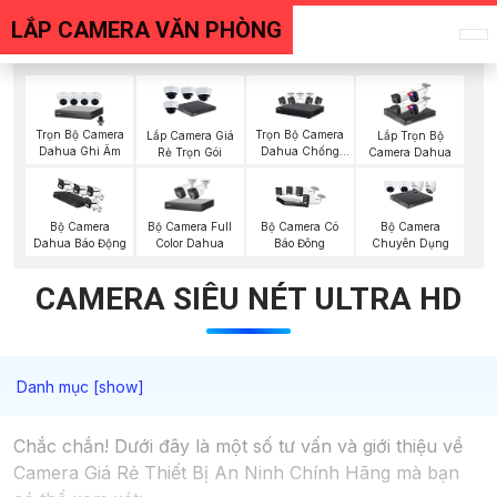
LẮP CAMERA VĂN PHÒNG
Trọn Bộ Camera
Trọn Bộ Camera
Lắp Camera Giá
Lắp Trọn Bộ
Dahua Ghi Âm
Dahua Chống
Rẻ Trọn Gói
Camera Dahua
Trộm
Bộ Camera Full
Bộ Camera
Bộ Camera Có
Bộ Camera
Color Dahua
Dahua Báo Động
Báo Đông
Chuyên Dụng
CAMERA SIÊU NÉT ULTRA HD
Chắc chắn! Dưới đây là một số tư vấn và giới thiệu về
Camera Giá Rẻ Thiết Bị An Ninh Chính Hãng mà bạn