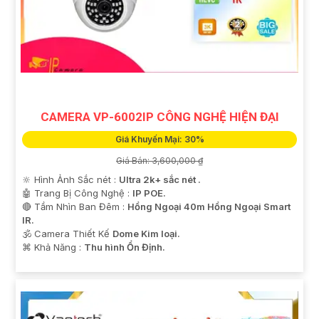
CAMERA VP-6002IP CÔNG NGHỆ HIỆN ĐẠI
Giá Khuyến Mại: 30%
Giá Bán: 3,600,000 ₫
🔆 Hình Ảnh Sắc nét :
Ultra 2k+ sắc nét .
🤖️ Trang Bị Công Nghệ :
IP POE.
🔴 Tầm Nhìn Ban Đêm :
Hồng Ngoại 40m Hồng Ngoại Smart
IR.
🕉️ Camera Thiết Kế
Dome Kim loại.
️⌘ Khả Năng :
Thu hình Ổn Định.