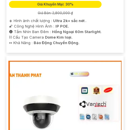
Giá Khuyến Mại: 30%
Giá Bán: 2,800,000 ₫
☀️ Hình ảnh chất lượng :
Ultra 2k+ sắc nét .
🌠 Công Nghệ Hình Ảnh :
IP POE.
🌚 Tầm Nhìn Ban Đêm :
Hồng Ngoại 60m Starlight.
⛓ Cấu Tạo Camera
Dome Kim loại.
️↭ Khả Năng :
Báo Động Chuyển Động.