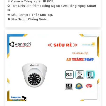
⚛️ Camera Công nghệ :
IP POE.
✪ Tầm Nhìn Ban Đêm :
Hồng Ngoại 40m Hồng Ngoại Smart
IR.
👑 Mẫu Camera
Thân Kim loại.
️🔔 Khả Năng :
Chống Nước.