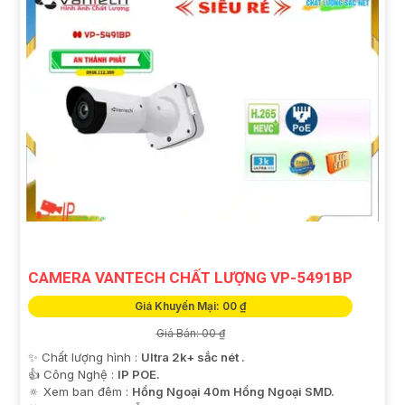
CAMERA VANTECH CHẤT LƯỢNG VP-5491BP
Giá Khuyến Mại: 00 ₫
Giá Bán: 00 ₫
✨ Chất lượng hình :
Ultra 2k+ sắc nét .
👍 Công Nghệ :
IP POE.
🔅 Xem ban đêm :
Hồng Ngoại 40m Hồng Ngoại SMD.