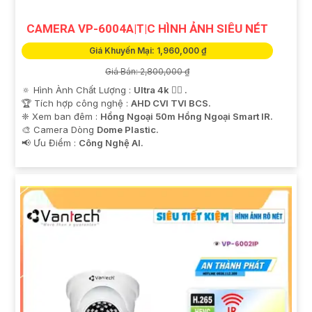
CAMERA VP-6004A|T|C HÌNH ẢNH SIÊU NÉT
Giá Khuyến Mại: 1,960,000 ₫
Giá Bán: 2,800,000 ₫
🔅 Hình Ành Chất Lượng :
Ultra 4k 👍🏾 .
🏆 Tích hợp công nghệ :
AHD CVI TVI BCS.
❈ Xem ban đêm :
Hồng Ngoại 50m Hồng Ngoại Smart IR.
🎨 Camera Dòng
Dome Plastic.
️📢 Ưu Điểm :
Công Nghệ AI.