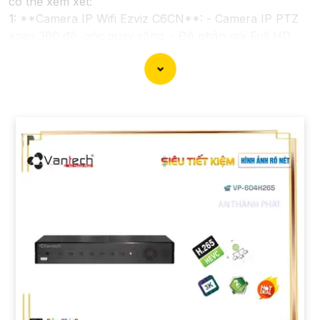
có thể xem xét:
1:
**Camera IP Wifi Ezviz C6CN**: - Camera IP PTZ
xoay 360 độ, góc quay rộng. - Độ phân giải Full HD
1080p. - Hỗ trợ kết nối không dây WiFi. - Tích hợp
công nghệ hồng ngoại thông minh. - Phù hợp để theo
dõi khoảng cách xa.
📽
2:
**Camera Hikvision DS-2CD1021-I**: - Camera
IP công nghệ H.265+ tiết kiệm băng thông. - Độ phân
giải 2MP (1920x1080). - Hỗ trợ chống ngược sáng kỹ
thuật số. - Thiết kế vỏ nhựa chống va đập. - Hồng
ngoại ban đêm khoảng cách lên đến 30m.
✳️
3:
**Camera Dahua HDCVI HAC-HFW1200T**: -
Camera HDCVI 2MP hỗ trợ chất lượng hình ảnh cao. -
Lens cố định 3.6mm. - Tầm quan sát hồng ngoại lên
đến 20m. - Chống ngược sáng Digital WDR, cân bằng
sáng, chống nhiễu 3D. - Giá phải chăng với chất lượng
chắc chắn hơn
.
Nhớ kiểm tra và lựa chọn sản phẩm phù hợp với nhu
cầu sử dụng và không gian lắp đặt của bạn. Bạn có thể