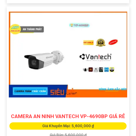
CAMERA AN NINH VANTECH VP-4690BP GIÁ RẺ
Giá Khuyến Mại: 5,600,000 ₫
Giá Bán: 5,600,000 ₫