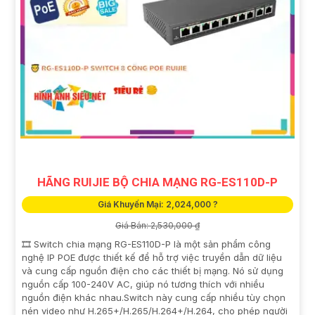
HÃNG RUIJIE BỘ CHIA MẠNG RG-ES110D-P
Giá Khuyến Mại: 2,024,000 ?
Giá Bán: 2,530,000 ₫
🎞 Switch chia mạng RG-ES110D-P là một sản phẩm công
nghệ IP POE được thiết kế để hỗ trợ việc truyền dẫn dữ liệu
và cung cấp nguồn điện cho các thiết bị mạng. Nó sử dụng
nguồn cấp 100-240V AC, giúp nó tương thích với nhiều
nguồn điện khác nhau.Switch này cung cấp nhiều tùy chọn
nén video như H.265+/H.265/H.264+/H.264, cho phép người