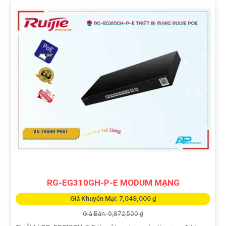
RG-EG310GH-P-E MODUM MẠNG
Giá Khuyến Mại: 7,049,000 ₫
Giá Bán: 9,872,500 ₫