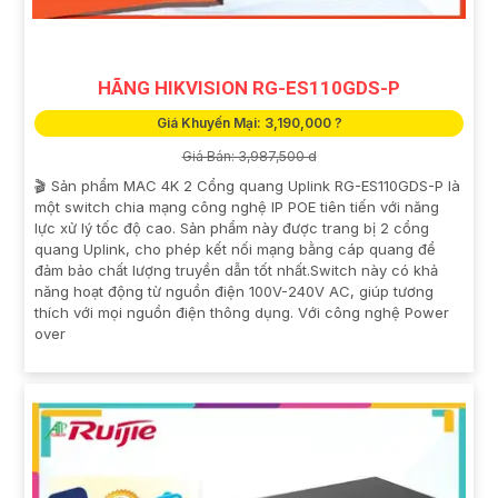
tham khảo thêm thông tin chi tiết và mua hàng tại các
cửa hàng điện tử uy tín hoặc cửa hàng thiết bị an ninh
chuyên nghiệp. Chúc bạn tìm được giải pháp an ninh
HÃNG HIKVISION RG-ES110GDS-P
phù hợp!
Giá Khuyến Mại: 3,190,000 ?
Giá Bán: 3,987,500 d
🎬 Sản phẩm MAC 4K 2 Cổng quang Uplink RG-ES110GDS-P là
một switch chia mạng công nghệ IP POE tiên tiến với năng
lực xử lý tốc độ cao. Sản phẩm này được trang bị 2 cổng
quang Uplink, cho phép kết nối mạng bằng cáp quang để
đảm bảo chất lượng truyền dẫn tốt nhất.Switch này có khả
năng hoạt động từ nguồn điện 100V-240V AC, giúp tương
thích với mọi nguồn điện thông dụng. Với công nghệ Power
over
'