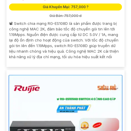
Giá Khuyến Mại: 757,000 ?
Giá Bán: 757,000 d
📽 Switch chia mạng RG-ES108D là sản phẩm được trang bị
công nghệ MAC 2K, đảm bảo tốc độ chuyển gói tin lên tới
1.19Mpps. Nguồn điện được cung cấp từ DC 5.0V / 1A, mang
lại độ ổn định cho hoạt động của switch. Với tốc độ chuyển
gói tin lên đến 1.19Mpps, switch RG-ES108D giúp truyền dữ
liệu nhanh chóng và hiệu quả. Công nghệ MAC 2K cải thiện
khả năng xử lý địa chỉ mạng, tối ưu hóa hiệu suất kết nối