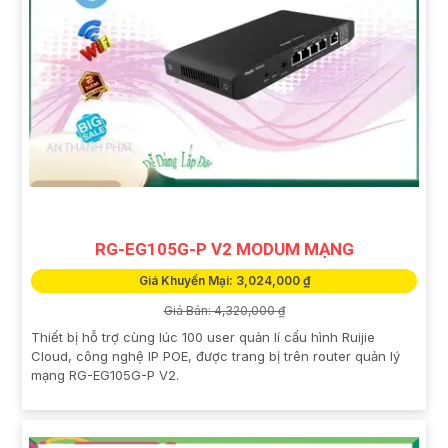
RG-EG105G-P V2 MODUM MẠNG
Giá Khuyến Mại: 3,024,000 ₫
Giá Bán: 4,320,000 ₫
Thiết bị hỗ trợ cùng lúc 100 user quản lí cấu hình Ruijie
Cloud, công nghệ IP POE, được trang bị trên router quản lý
mạng RG-EG105G-P V2.