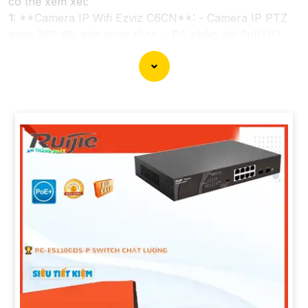
có thể xem xét:
1:
**Camera IP Wifi Ezviz C6CN**: - Camera IP PTZ
xoay 360 độ, góc quay rộng. - Độ phân giải Full HD
1080p. - Hỗ trợ kết nối không dây WiFi. - Tích hợp
công nghệ hồng ngoại thông minh. - Phù hợp để theo
dõi khoảng cách xa.
📽
2:
**Camera Hikvision DS-2CD1021-I**: - Camera
IP công nghệ H.265+ tiết kiệm băng thông. - Độ phân
giải 2MP (1920x1080). - Hỗ trợ chống ngược sáng kỹ
thuật số. - Thiết kế vỏ nhựa chống va đập. - Hồng
ngoại ban đêm khoảng cách lên đến 30m.
✳️
3:
**Camera Dahua HDCVI HAC-HFW1200T**: -
Camera HDCVI 2MP hỗ trợ chất lượng hình ảnh cao. -
Lens cố định 3.6mm. - Tầm quan sát hồng ngoại lên
đến 20m. - Chống ngược sáng Digital WDR, cân bằng
sáng, chống nhiễu 3D. - Giá phải chăng với chất lượng
chắc chắn hơn
.
Nhớ kiểm tra và lựa chọn sản phẩm phù hợp với nhu
cầu sử dụng và không gian lắp đặt của bạn. Bạn có thể