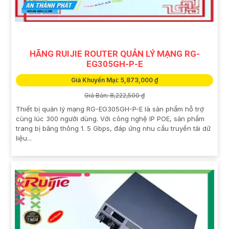
HÃNG RUIJIE ROUTER QUẢN LÝ MẠNG RG-
EG305GH-P-E
Giá Khuyến Mại: 5,873,000 ₫
Giá Bán: 8,222,500 ₫
Thiết bị quản lý mạng RG-EG305GH-P-E là sản phẩm hỗ trợ
cùng lúc 300 người dùng. Với công nghệ IP POE, sản phẩm
trang bị băng thông 1. 5 Gbps, đáp ứng nhu cầu truyền tải dữ
liệu...