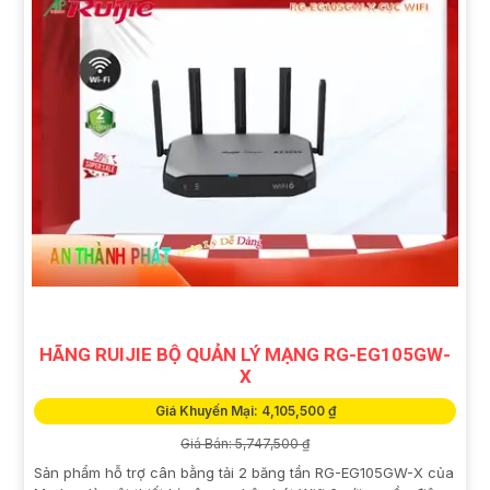
HÃNG RUIJIE BỘ QUẢN LÝ MẠNG RG-EG105GW-
X
Giá Khuyến Mại: 4,105,500 ₫
Giá Bán: 5,747,500 ₫
Sản phẩm hỗ trợ cân bằng tải 2 băng tần RG-EG105GW-X của