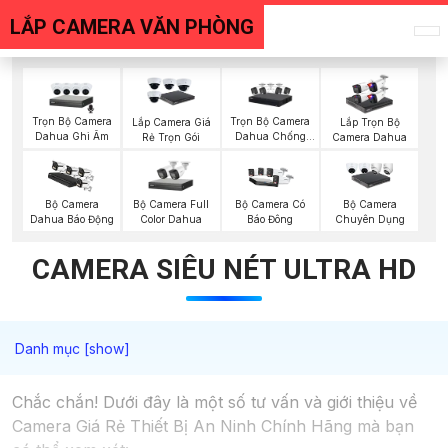
LẮP CAMERA VĂN PHÒNG
Trọn Bộ Camera
Trọn Bộ Camera
Lắp Camera Giá
Lắp Trọn Bộ
Dahua Ghi Âm
Dahua Chống
Rẻ Trọn Gói
Camera Dahua
Trộm
Bộ Camera Full
Bộ Camera
Bộ Camera Có
Bộ Camera
Color Dahua
Dahua Báo Động
Báo Đông
Chuyên Dụng
CAMERA SIÊU NÉT ULTRA HD
Chắc chắn! Dưới đây là một số tư vấn và giới thiệu về
Camera Giá Rẻ Thiết Bị An Ninh Chính Hãng mà bạn