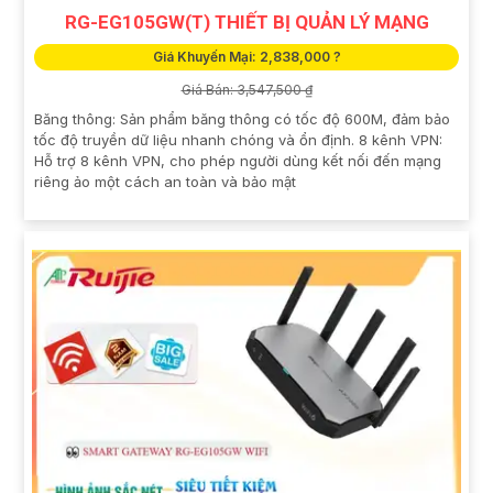
RG-EG105GW(T) THIẾT BỊ QUẢN LÝ MẠNG
Giá Khuyến Mại: 2,838,000 ?
Giá Bán: 3,547,500 ₫
Băng thông: Sản phẩm băng thông có tốc độ 600M, đảm bảo
tốc độ truyền dữ liệu nhanh chóng và ổn định. 8 kênh VPN:
Hỗ trợ 8 kênh VPN, cho phép người dùng kết nối đến mạng
riêng ảo một cách an toàn và bảo mật