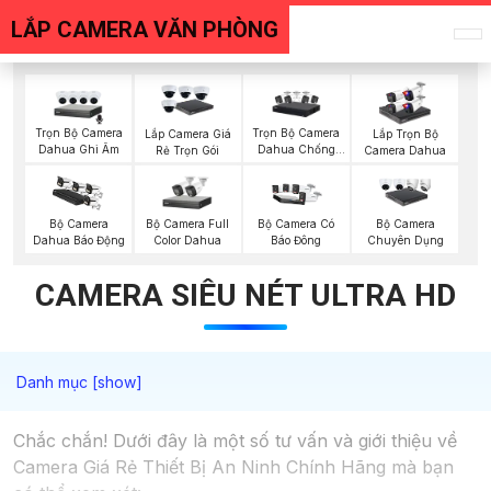
LẮP CAMERA VĂN PHÒNG
Trọn Bộ Camera
Trọn Bộ Camera
Lắp Camera Giá
Lắp Trọn Bộ
Dahua Ghi Âm
Dahua Chống
Rẻ Trọn Gói
Camera Dahua
Trộm
Bộ Camera Full
Bộ Camera
Bộ Camera Có
Bộ Camera
Color Dahua
Dahua Báo Động
Báo Đông
Chuyên Dụng
CAMERA SIÊU NÉT ULTRA HD
Chắc chắn! Dưới đây là một số tư vấn và giới thiệu về
Camera Giá Rẻ Thiết Bị An Ninh Chính Hãng mà bạn