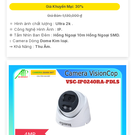
Giá Khuyến Mại: 30%
Giá Bán: 1,130,000 ₫
🔅 Hình ảnh chất lượng :
Ultra 2k .
⚛️ Công Nghệ Hình Ảnh :
IP.
❈ Tầm Nhìn Ban Đêm :
Hồng Ngoại 10m Hồng Ngoại SMD.
↕️ Camera Dòng
Dome Kim loại.
️⇝ Khả Năng :
Thu Âm.