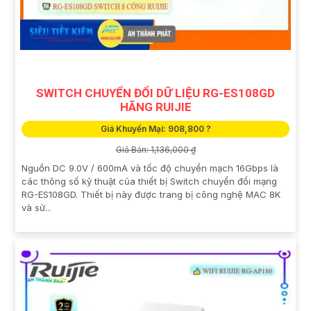
SWITCH CHUYỂN ĐỔI DỮ LIỆU RG-ES108GD
HÃNG RUIJIE
Giá Khuyến Mại: 908,800 ?
Giá Bán: 1,136,000 ₫
Nguồn DC 9.0V / 600mA và tốc độ chuyển mạch 16Gbps là
các thông số kỹ thuật của thiết bị Switch chuyển đổi mạng
RG-ES108GD. Thiết bị này được trang bị công nghệ MAC 8K
và sử...