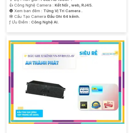
👍 Công Nghệ Camera :
Kết Nối , web, RJ45.
🌚 Xem ban đêm :
Từng Vị Trí Camera .
🕸️ Cấu Tạo Camera
Đầu Ghi 64 kênh.
️ƒ Ưu Điểm :
Công Nghệ AI.