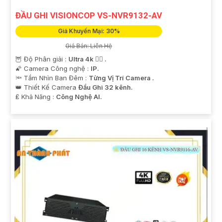
ĐẦU GHI VISIONCOP VS-NVR9132-AV
Giá Khuyến Mại: 30%
Giá Bán: Liên Hệ
🦉 Độ Phân giải :
Ultra 4k 👍🏾 .
🌠 Camera Công nghệ :
IP.
🔦 Tầm Nhìn Ban Đêm :
Từng Vị Trí Camera .
👑 Thiết Kế Camera
Đầu Ghi 32 kênh.
️₤ Khả Năng :
Công Nghệ AI.