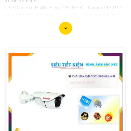
có thể xem xét:
1:
**Camera IP Wifi Ezviz C6CN**: - Camera IP PTZ
xoay 360 độ, góc quay rộng. - Độ phân giải Full HD
1080p. - Hỗ trợ kết nối không dây WiFi. - Tích hợp
công nghệ hồng ngoại thông minh. - Phù hợp để theo
dõi khoảng cách xa.
📽
2:
**Camera Hikvision DS-2CD1021-I**: - Camera
IP công nghệ H.265+ tiết kiệm băng thông. - Độ phân
giải 2MP (1920x1080). - Hỗ trợ chống ngược sáng kỹ
thuật số. - Thiết kế vỏ nhựa chống va đập. - Hồng
ngoại ban đêm khoảng cách lên đến 30m.
✳️
3:
**Camera Dahua HDCVI HAC-HFW1200T**: -
Camera HDCVI 2MP hỗ trợ chất lượng hình ảnh cao. -
Lens cố định 3.6mm. - Tầm quan sát hồng ngoại lên
đến 20m. - Chống ngược sáng Digital WDR, cân bằng
sáng, chống nhiễu 3D. - Giá phải chăng với chất lượng
chắc chắn hơn
.
Nhớ kiểm tra và lựa chọn sản phẩm phù hợp với nhu
cầu sử dụng và không gian lắp đặt của bạn. Bạn có thể