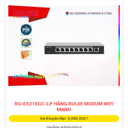
RG-ES210GC-LP HÃNG RUIJIE MODUM WIFI
MẠNG
Giá Khuyến Mại: 3,680,000 ?
Giá Bán: 4,600,000 d