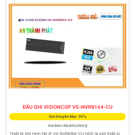
ĐẦU GHI VISIONCOP VS-NVR8164-CU
Giá Khuyến Mại: 30%
Giá Bán: 38,400,000 ₫
Thiết Bị Ghi Hình HD IP VS-NVR8164-CU HDD là một thiết bị