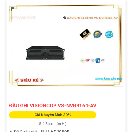
ĐẦU GHI VISIONCOP VS-NVR9164-AV
Giá Khuyến Mại: 30%
Giá Bán: Liên Hệ
☀️ Độ Phân giải :
FULL HD 1080P .