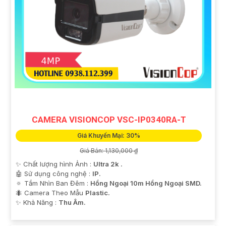
CAMERA VISIONCOP VSC-IP0340RA-T
Giá Khuyến Mại: 30%
Giá Bán: 1,130,000 ₫
✨ Chất lượng hình Ảnh :
Ultra 2k .
🤖️ Sử dụng công nghệ :
IP.
🔅 Tầm Nhìn Ban Đêm :
Hồng Ngoại 10m Hồng Ngoại SMD.
🐜 Camera Theo Mẫu
Plastic.
️✨ Khả Năng :
Thu Âm.