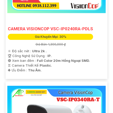
CAMERA VISIONCOP VSC-IP0240RA-PDLS
Giá Khuyến Mại: 30%
Giá Bán: 1,300,000 ₫
🔆 Độ sắc nét :
Ultra 2k .
🏆 Công Nghệ Sử Dụng :
IP.
🔴 Xem ban đêm :
Full Color 20m Hồng Ngoại SMD.
♊ Camera Thiết Kế
Plastic.
️✤ Ưu Điểm :
Thu Âm.