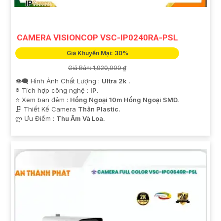
tham khảo thêm thông tin chi tiết và mua hàng tại các
cửa hàng điện tử uy tín hoặc cửa hàng thiết bị an ninh
chuyên nghiệp. Chúc bạn tìm được giải pháp an ninh
CAMERA VISIONCOP VSC-IP0240RA-PSL
phù hợp!
Giá Khuyến Mại: 30%
Giá Bán: 1,920,000 ₫
👁️‍🗨 Hình Ành Chất Lượng :
Ultra 2k .
®️ Tích hợp công nghệ :
IP.
⭐ Xem ban đêm :
Hồng Ngoại 10m Hồng Ngoại SMD.
🗜️ Thiết Kế Camera
Thân Plastic.
️ლ Ưu Điểm :
Thu Âm Và Loa.
'