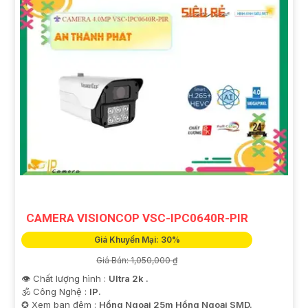
CAMERA VISIONCOP VSC-IPC0640R-PIR
Giá Khuyến Mại: 30%
Giá Bán: 1,050,000 ₫
👁 Chất lượng hình :
Ultra 2k .
🕉️ Công Nghệ :
IP.
✪ Xem ban đêm :
Hồng Ngoại 25m Hồng Ngoại SMD.