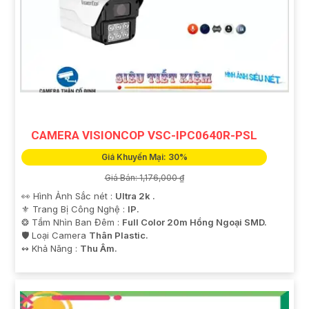
CAMERA VISIONCOP VSC-IPC0640R-PSL
Giá Khuyến Mại: 30%
Giá Bán: 1,176,000 ₫
👀 Hình Ảnh Sắc nét :
Ultra 2k .
⚜️ Trang Bị Công Nghệ :
IP.
❂ Tầm Nhìn Ban Đêm :
Full Color 20m Hồng Ngoại SMD.
🛡 Loại Camera
Thân Plastic.
️↭ Khả Năng :
Thu Âm.