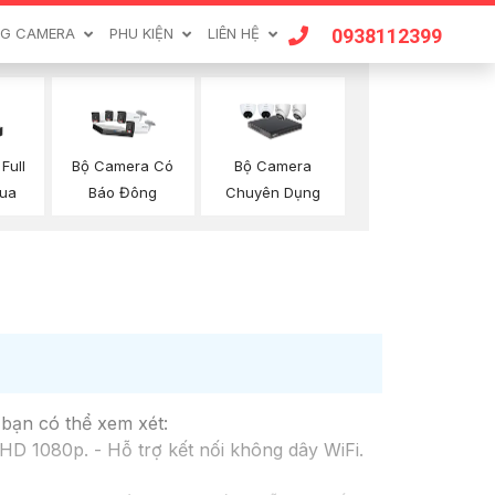
0938112399
G CAMERA
PHU KIỆN
LIÊN HỆ
Full
Bộ Camera Có
Bộ Camera
hua
Báo Đông
Chuyên Dụng
 bạn có thể xem xét:
D 1080p. - Hỗ trợ kết nối không dây WiFi.