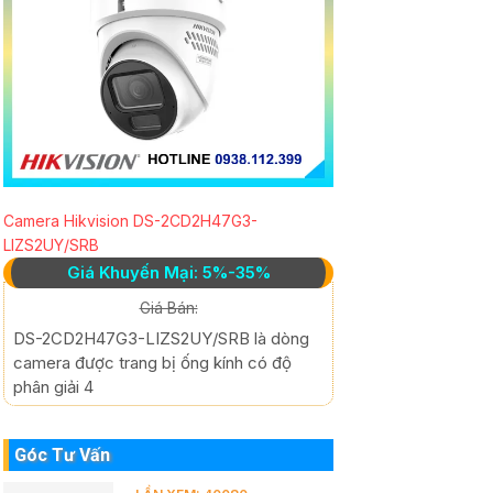
Camera Hikvision DS-2CD2H47G3-
LIZS2UY/SRB
Giá Khuyến Mại: 5%-35%
Giá Bán:
DS-2CD2H47G3-LIZS2UY/SRB là dòng
camera được trang bị ống kính có độ
phân giải 4
Góc Tư Vấn