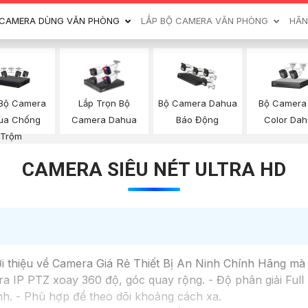
CAMERA DÙNG VĂN PHÒNG
LẮP BỘ CAMERA VĂN PHÒNG
HÃN
 Bộ Camera
Bộ Camera 
Lắp Trọn Bộ
Bộ Camera Dahua
ua Chống
Color Da
Camera Dahua
Báo Động
Trộm
CAMERA SIÊU NÉT ULTRA HD
ới thiệu về Camera Giá Rẻ Thiết Bị An Ninh Chính Hãng mà
IP PTZ xoay 360 độ, góc quay rộng. - Độ phân giải Full H
h. - Phù hợp để theo dõi khoảng cách xa.