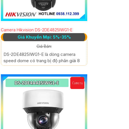
Camera Hikvision DS-2DE4825IWG1-E
Giá Khuyến Mại: 5%-35%
Giá Bán:
DS-2DE4825IWG1-E là dòng camera
speed dome có trang bị độ phân giải 8