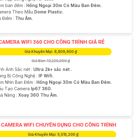
m ban đêm :
Hồng Ngoại 30m Có Màu Ban Ðêm.
Camera Theo Mẫu
Dome Plastic.
u Điểm :
Thu Âm.
 CAMERA WIFI 360 CHO CÔNG TRÌNH GIÁ RẺ
Giá Khuyến Mại: 8,809,600 ₫
Giá Bán: 13,220,000 ₫
ình Ảnh Sắc nét :
Ultra 2k+ sắc nét .
rang Bị Công Nghệ :
IP Wifi.
m Nhìn Ban Đêm :
Hồng Ngoại 30m Có Màu Ban Ðêm.
ấu Tạo Camera
Ip67 360.
hả Năng :
Xoay 360 Thu Âm.
P CAMERA WIFI CHUYÊN DỤNG CHO CÔNG TRÌNH
Giá Khuyến Mại: 5,515,200 ₫