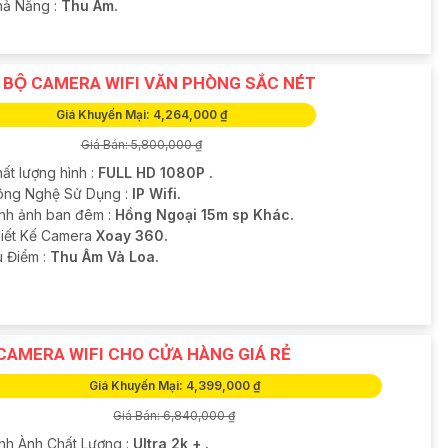
hả Năng :
Thu Âm.
P BỘ CAMERA WIFI VĂN PHÒNG SẮC NÉT
Giá Khuyến Mại: 4,264,000 ₫
Giá Bán: 5,800,000 ₫
ất lượng hình :
FULL HD 1080P .
ông Nghệ Sử Dụng :
IP Wifi.
ình ảnh ban đêm :
Hồng Ngoại 15m sp Khác.
hiết Kế Camera
Xoay 360.
u Điểm :
Thu Âm Và Loa.
CAMERA WIFI CHO CỬA HÀNG GIÁ RẺ
Giá Khuyến Mại: 4,399,000 ₫
Giá Bán: 6,840,000 ₫
ình Ành Chất Lượng :
Ultra 2k + .