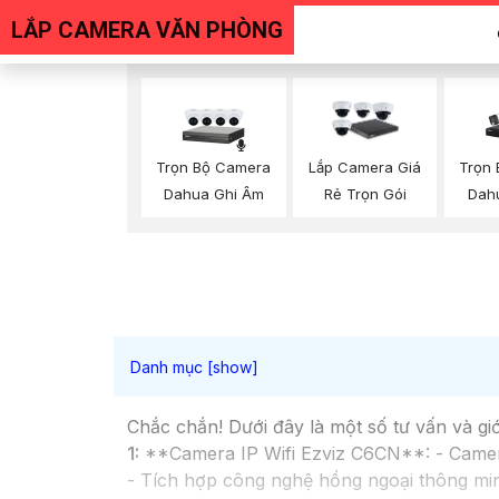
LẮP CAMERA VĂN PHÒNG
Trọn Bộ Camera
Trọn
Lắp Camera Giá
Dahua Ghi Âm
Dah
Rẻ Trọn Gói
Chắc chắn! Dưới đây là một số tư vấn và gi
1:
**Camera IP Wifi Ezviz C6CN**: - Camera 
- Tích hợp công nghệ hồng ngoại thông min