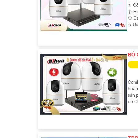
⚜️ C
🌛 H
💢 C
️⇝ Ư
BỘ 
Comb
hoàn
sản 
có C
TRỌ