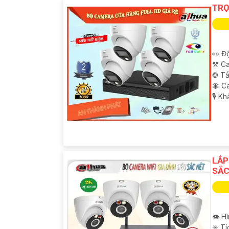
TRO
👀 Độ
⚒ Ca
❂ Tầ
🐜 C
️🎙 K
'
LẮ
SẮC
👁 H
✳️ T