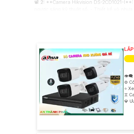
📽
2:
**Camera Hikvision DS-2CD1021-I**: -
ngược sáng kỹ thuật số. - Thiết kế vỏ nhự
✳️
3:
**Camera Dahua HDCVI HAC-HFW1200T*
hồng ngoại lên đến 20m. - Chống ngược sán
Nhớ kiểm tra và lựa chọn sản phẩm phù hợp 
mua hàng tại các cửa hàng điện tử uy tín h
LẮ
👁️‍
⚙ Cô
⭐ Xe
♊ C
️💎 Ư