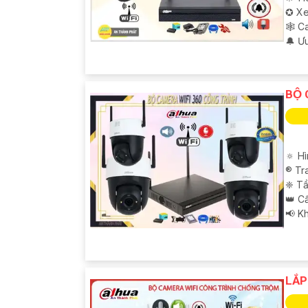
✪ Xe
🕸️ 
️🔔 Ư
BỘ
🔅 H
®️ T
❈ Tầ
👑 C
️📢 K
LẮ