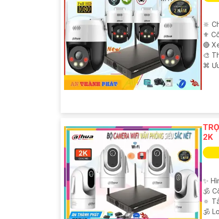
🔆 Ch
⚜️ C
🔴 X
🎨 T
️⌘ Ư
TRO
2K
✨ Hì
🕉️ 
🔅 T
🕉️ 