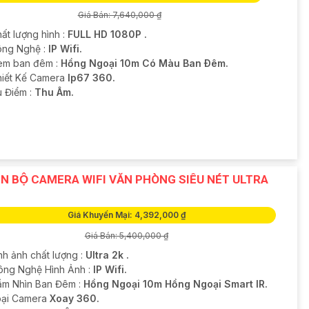
Giá Bán: 7,640,000 ₫
ất lượng hình :
FULL HD 1080P .
ông Nghệ :
IP Wifi.
em ban đêm :
Hồng Ngoại 10m Có Màu Ban Ðêm.
hiết Kế Camera
Ip67 360.
u Điểm :
Thu Âm.
̣N BỘ CAMERA WIFI VĂN PHÒNG SIÊU NÉT ULTRA
Giá Khuyến Mại: 4,392,000 ₫
Giá Bán: 5,400,000 ₫
nh ảnh chất lượng :
Ultra 2k .
Công Nghệ Hình Ảnh :
IP Wifi.
ầm Nhìn Ban Đêm :
Hồng Ngoại 10m Hồng Ngoại Smart IR.
Loại Camera
Xoay 360.