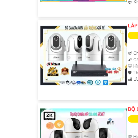
️ლ K
LẮ
💯 Ch
🌠 C
💡 H
🛡 T
️🛃 Ư
BỘ 
💯 H