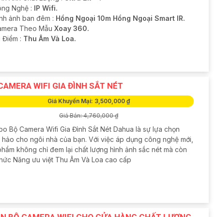
ông Nghệ :
IP Wifi.
ình ảnh ban đêm :
Hồng Ngoại 10m Hồng Ngoại Smart IR.
amera Theo Mẫu
Xoay 360.
u Điểm :
Thu Âm Và Loa.
CAMERA WIFI GIA ĐÌNH SẮT NÉT
Giá Khuyến Mại: 3,500,000 ₫
Giá Bán: 4,760,000 ₫
o Bộ Camera Wifi Gia Đình Sắt Nét Dahua là sự lựa chọn
 hảo cho ngôi nhà của bạn. Với việc áp dụng công nghệ mới,
phẩm không chỉ đem lại chất lượng hình ảnh sắc nét mà còn
hức Năng ưu việt Thu Âm Và Loa cao cấp
N BỘ CAMERA WIFI CHO CỬA HÀNG CHẤT LƯỢNG