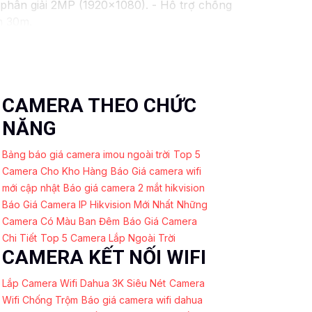
phân giải 2MP (1920x1080). - Hỗ trợ chống
n 30m.
. - Lens cố định 3.6mm. - Tầm quan sát
 chăng với chất lượng
chắc chắn hơn
.
ó thể tham khảo thêm thông tin chi tiết và
 được giải pháp an ninh phù hợp!
CAMERA THEO CHỨC
NĂNG
Bảng báo giá camera imou ngoài trời
Top 5
Camera Cho Kho Hàng
Báo Giá camera wifi
mới cập nhật
Báo giá camera 2 mắt hikvision
Báo Giá Camera IP Hikvision Mới Nhất
Những
Camera Có Màu Ban Đêm
Báo Giá Camera
Chi Tiết
Top 5 Camera Lắp Ngoài Trời
CAMERA KẾT NỐI WIFI
Lắp Camera Wifi Dahua 3K Siêu Nét
Camera
Wifi Chống Trộm
Báo giá camera wifi dahua