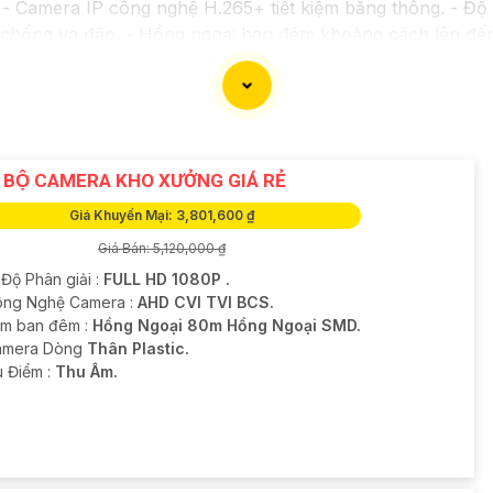
 Camera IP công nghệ H.265+ tiết kiệm băng thông. - Độ 
a chống va đập. - Hồng ngoại ban đêm khoảng cách lên đế
*: - Camera HDCVI 2MP hỗ trợ chất lượng hình ảnh cao
g Digital WDR, cân bằng sáng, chống nhiễu 3D. - Giá phải
với nhu cầu sử dụng và không gian lắp đặt của bạn. Bạn c
oặc cửa hàng thiết bị an ninh chuyên nghiệp. Chúc bạn tìm
P BỘ CAMERA KHO XƯỞNG GIÁ RẺ
Giá Khuyến Mại: 3,801,600 ₫
Giá Bán: 5,120,000 ₫
 Độ Phân giải :
FULL HD 1080P .
ng Nghệ Camera :
AHD CVI TVI BCS.
m ban đêm :
Hồng Ngoại 80m Hồng Ngoại SMD.
amera Dòng
Thân Plastic.
u Điểm :
Thu Âm.