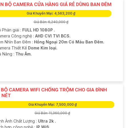
̣N BỘ CAMERA CỬA HÀNG GIÁ RẺ DÙNG BAN ĐÊM
Giá Khuyến Mại: 4,563,200 ₫
Giá Bán: 6,240,000 ₫
 Phân giải :
FULL HD 1080P .
mera Công nghệ :
AHD CVI TVI BCS.
m Nhìn Ban Đêm :
Hồng Ngoại 20m Có Màu Ban Ðêm.
amera Thiết Kế
Dome Kim loại.
hả Năng :
Thu Âm.
P BỘ CAMERA WIFI CHỐNG TRỘM CHO GIA ĐÌNH
 NÉT
Giá Khuyến Mại: 7,500,000 ₫
Giá Bán: 11,360,000 ₫
ình Ành Chất Lượng :
Ultra 2k .
ích hợp công nghệ :
IP Wifi.