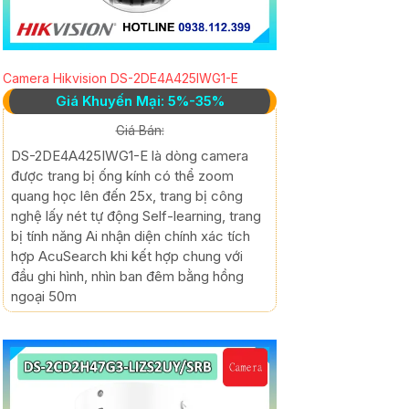
Camera Hikvision DS-2DE4A425IWG1-E
Giá Khuyến Mại: 5%-35%
Giá Bán:
DS-2DE4A425IWG1-E là dòng camera
được trang bị ống kính có thể zoom
quang học lên đến 25x, trang bị công
nghệ lấy nét tự động Self-learning, trang
bị tính năng Ai nhận diện chính xác tích
hợp AcuSearch khi kết hợp chung với
đầu ghi hình, nhìn ban đêm bằng hồng
ngoại 50m