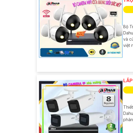
Bộ T
Dahu
và c
việt
LẮP
Thiế
Dahu
phân