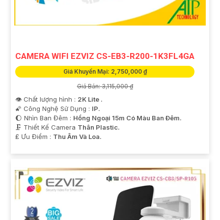
tham khảo thêm thông tin chi tiết và mua hàng tại các
cửa hàng điện tử uy tín hoặc cửa hàng thiết bị an ninh
chuyên nghiệp. Chúc bạn tìm được giải pháp an ninh
phù hợp!
CAMERA WIFI EZVIZ CS-EB3-R200-1K3FL4GA
Giá Khuyến Mại: 2,750,000 ₫
Giá Bán: 3,115,000 ₫
👁 Chất lượng hình :
2K Lite .
🌠 Công Nghệ Sử Dụng :
IP.
🌔 Nhìn Ban Đêm :
Hồng Ngoại 15m Có Màu Ban Ðêm.
🗜️ Thiết Kế Camera
Thân Plastic.
️₤ Ưu Điểm :
Thu Âm Và Loa.
'