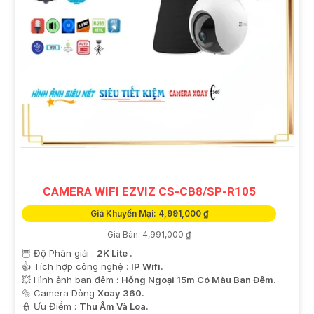
CAMERA WIFI EZVIZ CS-CB8/SP-R105
Giá Khuyến Mại: 4,991,000 ₫
Giá Bán: 4,991,000 ₫
🦉 Độ Phân giải :
2K Lite .
👍 Tích hợp công nghệ :
IP Wifi.
💥 Hình ảnh ban đêm :
Hồng Ngoại 15m Có Màu Ban Ðêm.
🔩 Camera Dòng
Xoay 360.
️👮 Ưu Điểm :
Thu Âm Và Loa.