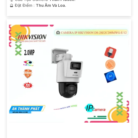
️🔮 Đặt Điểm :
Thu Âm Và Loa.