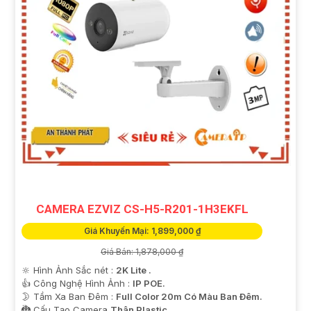
CAMERA EZVIZ CS-H5-R201-1H3EKFL
Giá Khuyến Mại: 1,899,000 ₫
Giá Bán: 1,878,000 ₫
🔆 Hình Ảnh Sắc nét :
2K Lite .
👍 Công Nghệ Hình Ảnh :
IP POE.
🌛 Tầm Xa Ban Đêm :
Full Color 20m Có Màu Ban Ðêm.
🐉️ Cấu Tạo Camera
Thân Plastic.