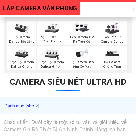
LẮP CAMERA VĂN PHÒNG
Bộ Camera Full
Bộ Camera
Lắp Camera Giá
Lắp Trọn Bộ
Color Dahua
Dahua Báo Động
Rẻ Trọn Gói
Camera Dahua
Trọn Bộ Camera
Trọn Bộ Camera
Bộ Camera Ban
Bộ Camera
Dahua Chống
Dahua Ghi Âm
Đêm Có Màu
Chống Trộm
Trộm
Kbvision
Visioncop
CAMERA SIÊU NÉT ULTRA HD
Chắc chắn! Dưới đây là một số tư vấn và giới thiệu về
Camera Giá Rẻ Thiết Bị An Ninh Chính Hãng mà bạn