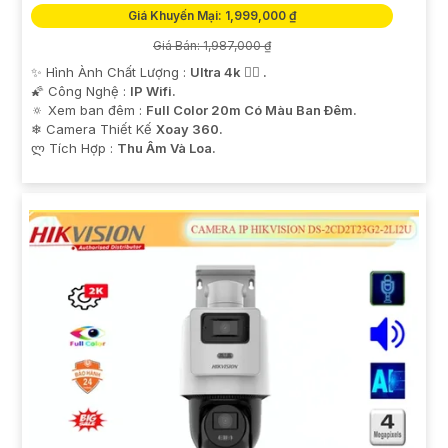
Giá Khuyến Mại: 1,999,000 ₫
Giá Bán: 1,987,000 ₫
✨ Hình Ành Chất Lượng :
Ultra 4k 👍🏾 .
🌠 Công Nghệ :
IP Wifi.
🔅 Xem ban đêm :
Full Color 20m Có Màu Ban Ðêm.
❄ Camera Thiết Kế
Xoay 360.
️ლ Tích Hợp :
Thu Âm Và Loa.