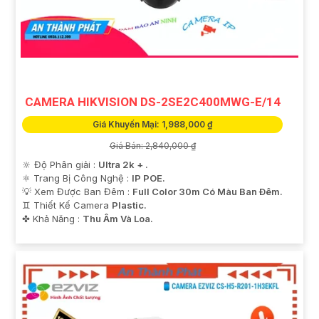
CAMERA HIKVISION DS-2SE2C400MWG-E/14
Giá Khuyến Mại: 1,988,000 ₫
Giá Bán: 2,840,000 ₫
🔆 Độ Phân giải :
Ultra 2k + .
⚛️ Trang Bị Công Nghệ :
IP POE.
💡 Xem Được Ban Đêm :
Full Color 30m Có Màu Ban Ðêm.
♊ Thiết Kế Camera
Plastic.
️✤ Khả Năng :
Thu Âm Và Loa.