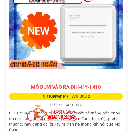
MÔ ĐUM VÀO RA DHI-HY-1410
Giá Khuyến Mại: 370,000 ₫
Giá Bán: 642,000 ₫
DHI-HY-1410 là mô đum vào ra trong một hệ thống báo cháy,
quản lí các thiết bị ngoại vi có thể xem đang hoạt động bình
thường, hay đang có lỗi xảy ra trên hệ thống kết nối qua Mô
đum