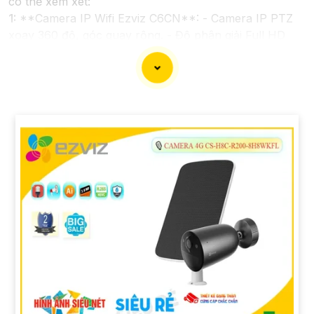
có thể xem xét:
1:
**Camera IP Wifi Ezviz C6CN**: - Camera IP PTZ
xoay 360 độ, góc quay rộng. - Độ phân giải Full HD
1080p. - Hỗ trợ kết nối không dây WiFi. - Tích hợp
công nghệ hồng ngoại thông minh. - Phù hợp để theo
dõi khoảng cách xa.
📽
2:
**Camera Hikvision DS-2CD1021-I**: - Camera
IP công nghệ H.265+ tiết kiệm băng thông. - Độ phân
giải 2MP (1920x1080). - Hỗ trợ chống ngược sáng kỹ
thuật số. - Thiết kế vỏ nhựa chống va đập. - Hồng
ngoại ban đêm khoảng cách lên đến 30m.
✳️
3:
**Camera Dahua HDCVI HAC-HFW1200T**: -
Camera HDCVI 2MP hỗ trợ chất lượng hình ảnh cao. -
Lens cố định 3.6mm. - Tầm quan sát hồng ngoại lên
đến 20m. - Chống ngược sáng Digital WDR, cân bằng
sáng, chống nhiễu 3D. - Giá phải chăng với chất lượng
chắc chắn hơn
.
Nhớ kiểm tra và lựa chọn sản phẩm phù hợp với nhu
cầu sử dụng và không gian lắp đặt của bạn. Bạn có thể