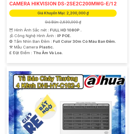
CAMERA HIKVISION DS-2SE2C200MWG-E/12
Giá Khuyến Mại: 2,200,000 ₫
Giá Bán: 2,630,000 ₫
🦉 Hình Ảnh Sắc nét :
FULL HD 1080P .
🕉️ Công Nghệ Hình Ảnh :
IP POE.
❂ Tầm Nhìn Ban Đêm :
Full Color 30m Có Màu Ban Ðêm.
⚒ Mẫu Camera
Plastic.
️₤ Đặt Điểm :
Thu Âm Và Loa.