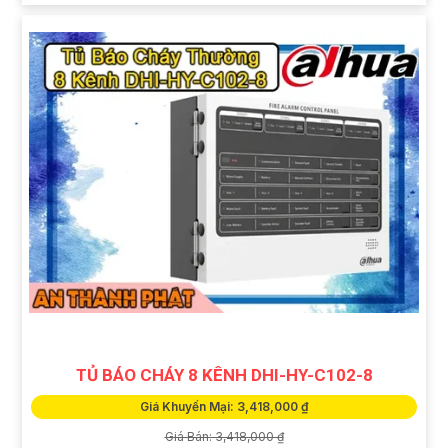
TỦ BÁO CHÁY 8 KÊNH DHI-HY-C102-8
Giá Khuyến Mại: 3,418,000 ₫
Giá Bán: 3,418,000 ₫