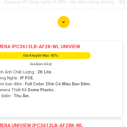
 Camera IP công nghệ H.265+ tiết kiệm băng thông. - Độ 
a chống va đập. - Hồng ngoại ban đêm khoảng cách lên đế
*: - Camera HDCVI 2MP hỗ trợ chất lượng hình ảnh cao
g Digital WDR, cân bằng sáng, chống nhiễu 3D. - Giá phải
với nhu cầu sử dụng và không gian lắp đặt của bạn. Bạn c
oặc cửa hàng thiết bị an ninh chuyên nghiệp. Chúc bạn tìm
ERA IPC3613LB-AF28-WL UNIVIEW
Giá Khuyến Mại: 45%
Giá Bán: 00 ₫
ình Ành Chất Lượng :
2K Lite .
Công Nghệ :
IP POE.
em ban đêm :
Full Color 20m Có Màu Ban Ðêm.
amera Thiết Kế
Dome Plastic.
u Điểm :
Thu Âm.
ERA UNIVIEW IPC3612LB-AF28K-WL