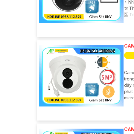
⭐ Nh
⚒ Th
️🆑 T
CAM
Came
tron
dây m
phát
micr
CAM