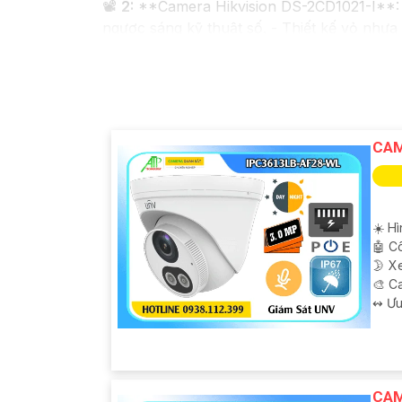
📽
2:
**Camera Hikvision DS-2CD1021-I**: -
ngược sáng kỹ thuật số. - Thiết kế vỏ nhự
✳️
3:
**Camera Dahua HDCVI HAC-HFW1200T*
hồng ngoại lên đến 20m. - Chống ngược sán
Nhớ kiểm tra và lựa chọn sản phẩm phù hợp 
mua hàng tại các cửa hàng điện tử uy tín h
CAM
☀️ H
🤖️ 
🌛 X
🎨 C
️↭ Ư
CAM