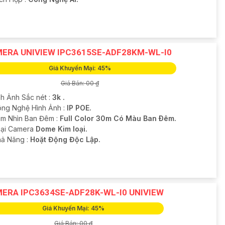
ERA UNIVIEW IPC3615SE-ADF28KM-WL-I0
Giá Khuyến Mại: 45%
Giá Bán: 00 ₫
nh Ảnh Sắc nét :
3k .
ng Nghệ Hình Ảnh :
IP POE.
m Nhìn Ban Đêm :
Full Color 30m Có Màu Ban Ðêm.
Loại Camera
Dome Kim loại.
hả Năng :
Hoặt Động Độc Lập.
ERA IPC3634SE-ADF28K-WL-I0 UNIVIEW
Giá Khuyến Mại: 45%
Giá Bán: 00 ₫