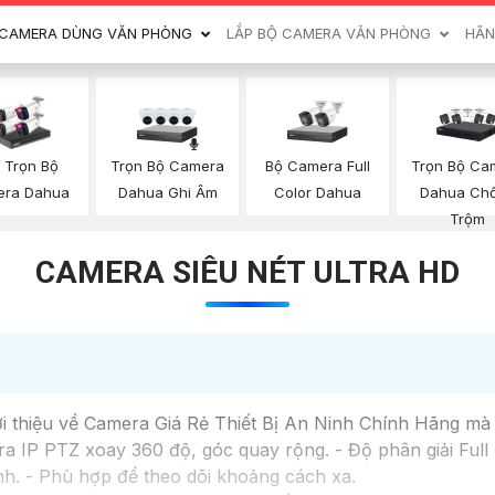
CAMERA DÙNG VĂN PHÒNG
LẮP BỘ CAMERA VĂN PHÒNG
HÃN
Trọn Bộ Camera
Bộ Camera Full
Trọn Bộ Ca
 Trọn Bộ
Dahua Ghi Âm
Color Dahua
Dahua Ch
ra Dahua
Trộm
CAMERA SIÊU NÉT ULTRA HD
ới thiệu về Camera Giá Rẻ Thiết Bị An Ninh Chính Hãng mà
IP PTZ xoay 360 độ, góc quay rộng. - Độ phân giải Full H
h. - Phù hợp để theo dõi khoảng cách xa.