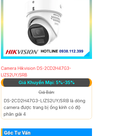
Camera Hikvision DS-2CD2H47G3-
LIZS2UY/SRB
Giá Khuyến Mại: 5%-35%
Giá Bán:
DS-2CD2H47G3-LIZS2UY/SRB là dòng
camera được trang bị ống kính có độ
phân giải 4
Góc Tư Vấn