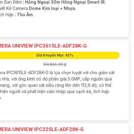
ìn Ban Đêm :
Hồng Ngoại 30m Hồng Ngoại Smart IR.
iết Kế Camera
Dome Kim loại + Nhựa.
ích Hợp :
Thu Âm.
ERA UNIVIEW IPC3615LE-ADF28K-G
Giá Khuyến Mại: 45%
Giá Bán: 00 ₫
ra IPC3615LE-ADF28K-G là lựa chọn tuyệt vời cho giám sát
g nhà, với ống kính có độ phân giải 5.0MP, cấp nguồn qua
ang, với góc quan sát siêu rộng lên đến 112,9 độ, có thể
 hiện người và phát hiện xâm nhập qua vạch kẻ, tích hợp
o
ERA UNIVIEW IPC325LE-ADF28K-G