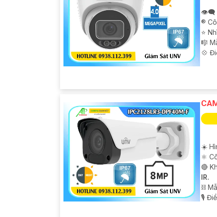
👁️‍
®️ C
⭐ Nh
🎼️ 
️💠 Đ
CAM
☀️ H
⚛️ C
🔴 K
IR.
⛓ M
️🎙 Đ