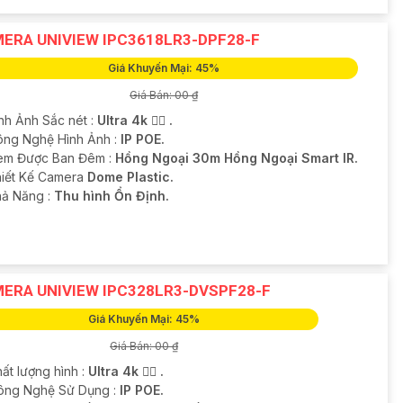
ERA UNIVIEW IPC3618LR3-DPF28-F
Giá Khuyến Mại: 45%
Giá Bán: 00 ₫
ình Ảnh Sắc nét :
Ultra 4k 👍🏾 .
ông Nghệ Hình Ảnh :
IP POE.
em Được Ban Đêm :
Hồng Ngoại 30m Hồng Ngoại Smart IR.
iết Kế Camera
Dome Plastic.
hả Năng :
Thu hình Ổn Định.
ERA UNIVIEW IPC328LR3-DVSPF28-F
Giá Khuyến Mại: 45%
Giá Bán: 00 ₫
ất lượng hình :
Ultra 4k 👍🏾 .
ông Nghệ Sử Dụng :
IP POE.