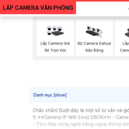
LẮP CAMERA VĂN PHÒNG
Lắp Camera Giá
Bộ Camera Dahua
Lắp
Rẻ Trọn Gói
Báo Động
Came
Chắc chắn! Dưới đây là một số tư vấn và gi
1:
**Camera IP Wifi Ezviz C6CN**: - Camera 
- Tích hợp công nghệ hồng ngoại thông min