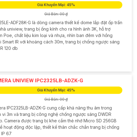
Giá Khuyến Mại: 45%
Giá Bán: 00 ₫
25LE-ADF28K-G là dòng camera thiết kế dome lắp đặt ốp trần
hà uniview, trang bị ống kính cho ra hình ảnh 3K, hỗ trợ
 Poe, chất liệu kim loại và nhựa, nhìn ban đêm với hồng
i Smart IR với khoảng cách 30m, trang bị chống ngược sáng
 120 db
ERA UNIVIEW IPC2325LB-ADZK-G
Giá Khuyến Mại: 45%
Giá Bán: 00 ₫
ra IPC2325LB-ADZK-G cung cấp khả năng thu âm trong
 vi 3m và trang bị công nghệ chống ngược sáng DWDR
b. Camera được trang bị khe cắm thẻ nhớ Micro SD 256GB
ể hoạt động độc lập, thiết kế thân chắc chắn trang bị chống
 IP 67