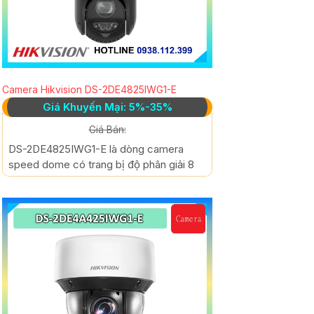
Camera Hikvision DS-2DE4825IWG1-E
Giá Khuyến Mại: 5%-35%
Giá Bán:
DS-2DE4825IWG1-E là dòng camera
speed dome có trang bị độ phân giải 8