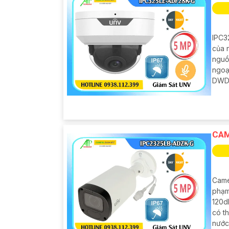
IPC3
của n
nguồn
ngoạ
DWDR
CAM
Came
phạm
120d
có th
nước