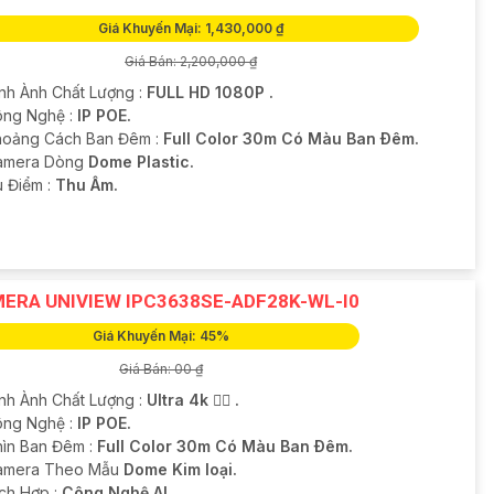
Giá Khuyến Mại: 1,430,000 ₫
Giá Bán: 2,200,000 ₫
ình Ành Chất Lượng :
FULL HD 1080P .
ng Nghệ :
IP POE.
hoảng Cách Ban Đêm :
Full Color 30m Có Màu Ban Ðêm.
amera Dòng
Dome Plastic.
u Điểm :
Thu Âm.
ERA UNIVIEW IPC3638SE-ADF28K-WL-I0
Giá Khuyến Mại: 45%
Giá Bán: 00 ₫
ình Ành Chất Lượng :
Ultra 4k 👍🏾 .
ng Nghệ :
IP POE.
hìn Ban Đêm :
Full Color 30m Có Màu Ban Ðêm.
amera Theo Mẫu
Dome Kim loại.
ích Hợp :
Công Nghệ AI.