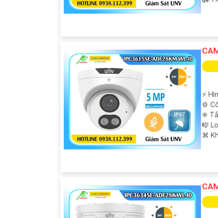
CAM
️⚡ Hì
⚙ Cô
❈ Tầ
🎼️ 
️⌘ K
CAM