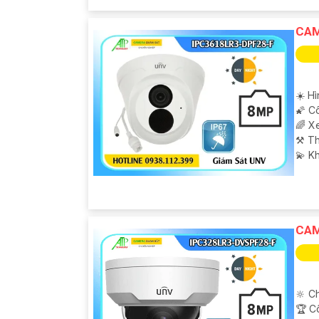
CAM
☀️ H
🌠 C
🌈 X
⚒ Th
️💫 K
CAM
🔆 Ch
🏆 C