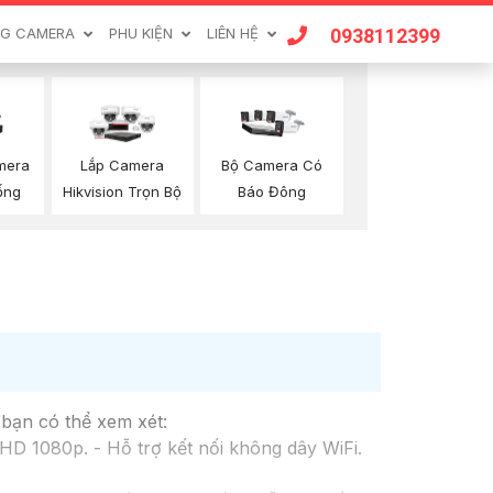
0938112399
G CAMERA
PHU KIỆN
LIÊN HỆ
mera
Lắp Camera
Bộ Camera Có
ống
Hikvision Trọn Bộ
Báo Đông
 bạn có thể xem xét:
D 1080p. - Hỗ trợ kết nối không dây WiFi.