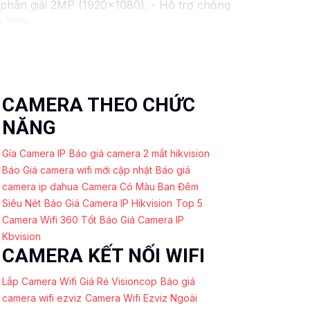
phân giải 2MP (1920x1080). - Hỗ trợ chống
n 30m.
. - Lens cố định 3.6mm. - Tầm quan sát
 chăng với chất lượng
chắc chắn hơn
.
ó thể tham khảo thêm thông tin chi tiết và
 được giải pháp an ninh phù hợp!
CAMERA THEO CHỨC
NĂNG
Gía Camera IP
Báo giá camera 2 mắt hikvision
Báo Giá camera wifi mới cập nhật
Báo giá
camera ip dahua
Camera Có Màu Ban Đêm
Siêu Nét
Báo Giá Camera IP Hikvision
Top 5
Camera Wifi 360 Tốt
Báo Giá Camera IP
Kbvision
CAMERA KẾT NỐI WIFI
Lắp Camera Wifi Giá Rẻ Visioncop
Báo giá
camera wifi ezviz
Camera Wifi Ezviz Ngoài