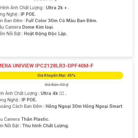
 Hình Ành Chất Lượng :
Ultra 2k + .
ông Nghệ :
IP POE.
ìn Ban Đêm :
Full Color 30m Có Màu Ban Ðêm.
Mẫu Camera
Dome Kim loại.
iểm Nỗi Bật :
Hoặt Động Độc Lập.
ERA UNIVIEW IPC2128LR3-DPF40M-F
Giá Khuyến Mại: 45%
Giá Bán: 00 ₫
ình Ành Chất Lượng :
Ultra 4k 👍🏾 .
ông Nghệ :
IP POE.
hoảng Cách Ban Đêm :
Hồng Ngoại 30m Hồng Ngoại Smart
ẫu Camera
Thân Plastic.
iểm Nỗi Bật :
Thu hình Chất Lượng.