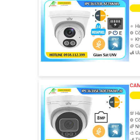
🔅 H
⚙ Cô
🔅 K
💢 C
️🛃 Ư
CAM
'
💯 H
⚙ Cô
🌈 N
🎨 C
️🛃 T