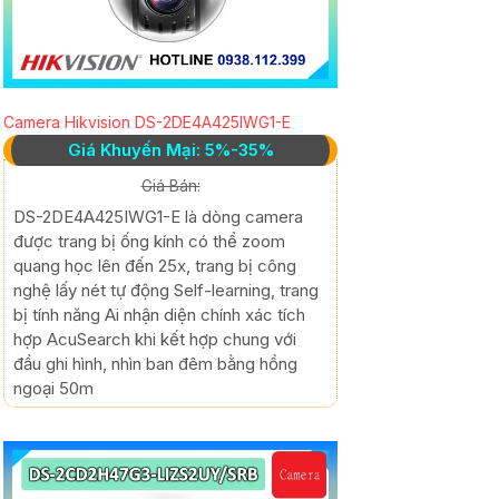
Camera Hikvision DS-2DE4A425IWG1-E
Giá Khuyến Mại: 5%-35%
Giá Bán:
DS-2DE4A425IWG1-E là dòng camera
được trang bị ống kính có thể zoom
quang học lên đến 25x, trang bị công
nghệ lấy nét tự động Self-learning, trang
bị tính năng Ai nhận diện chính xác tích
hợp AcuSearch khi kết hợp chung với
đầu ghi hình, nhìn ban đêm bằng hồng
ngoại 50m