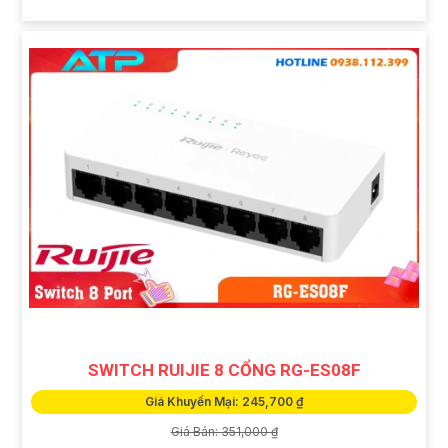
SWITCH RUIJIE 8 CỔNG RG-ES08F
Giá Khuyến Mại: 245,700 ₫
Giá Bán: 351,000 ₫