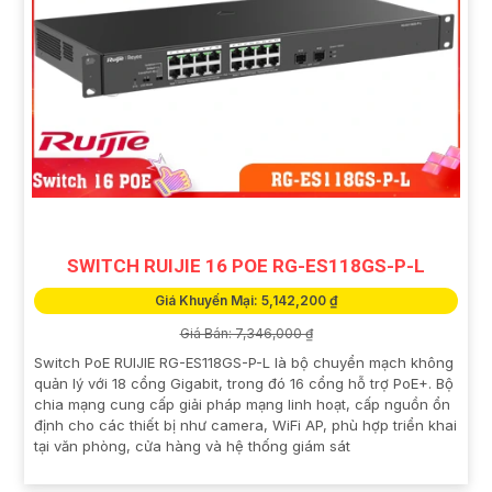
SWITCH RUIJIE 16 POE RG-ES118GS-P-L
Giá Khuyến Mại: 5,142,200 ₫
Giá Bán: 7,346,000 ₫
Switch PoE RUIJIE RG-ES118GS-P-L là bộ chuyển mạch không
quản lý với 18 cổng Gigabit, trong đó 16 cổng hỗ trợ PoE+. Bộ
chia mạng cung cấp giải pháp mạng linh hoạt, cấp nguồn ổn
định cho các thiết bị như camera, WiFi AP, phù hợp triển khai
tại văn phòng, cửa hàng và hệ thống giám sát