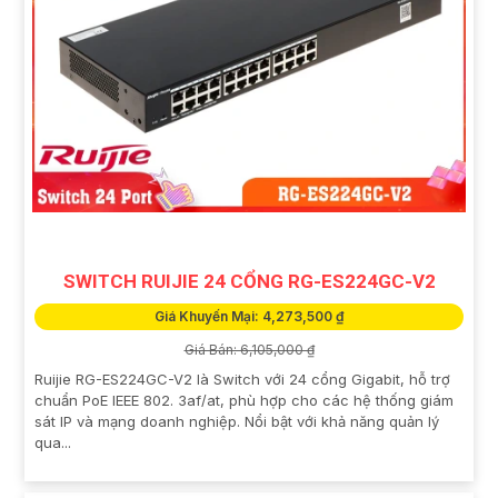
SWITCH RUIJIE 24 CỔNG RG-ES224GC-V2
Giá Khuyến Mại: 4,273,500 ₫
Giá Bán: 6,105,000 ₫
Ruijie RG-ES224GC-V2 là Switch với 24 cổng Gigabit, hỗ trợ
chuẩn PoE IEEE 802. 3af/at, phù hợp cho các hệ thống giám
sát IP và mạng doanh nghiệp. Nổi bật với khả năng quản lý
qua...