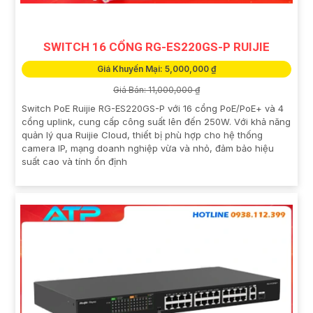
SWITCH 16 CỔNG RG-ES220GS-P RUIJIE
Giá Khuyến Mại: 5,000,000 ₫
Giá Bán: 11,000,000 ₫
Switch PoE Ruijie RG-ES220GS-P với 16 cổng PoE/PoE+ và 4
cổng uplink, cung cấp công suất lên đến 250W. Với khả năng
quản lý qua Ruijie Cloud, thiết bị phù hợp cho hệ thống
camera IP, mạng doanh nghiệp vừa và nhỏ, đảm bảo hiệu
suất cao và tính ổn định