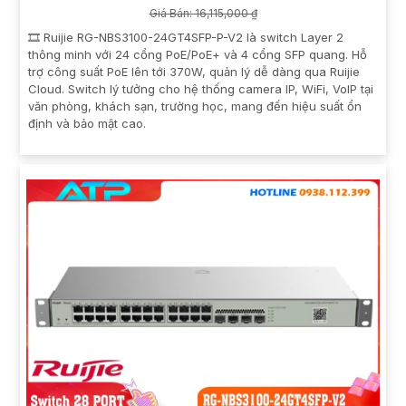
Giá Bán: 16,115,000 ₫
🎞 Ruijie RG-NBS3100-24GT4SFP-P-V2 là switch Layer 2
thông minh với 24 cổng PoE/PoE+ và 4 cổng SFP quang. Hỗ
trợ công suất PoE lên tới 370W, quản lý dễ dàng qua Ruijie
Cloud. Switch lý tưởng cho hệ thống camera IP, WiFi, VoIP tại
văn phòng, khách sạn, trường học, mang đến hiệu suất ổn
định và bảo mật cao.