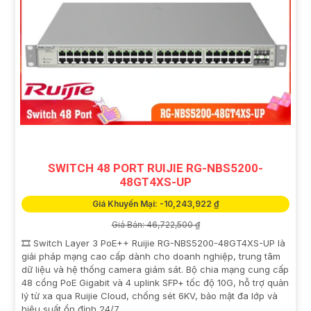
SWITCH 48 PORT RUIJIE RG-NBS5200-
48GT4XS-UP
Giá Khuyến Mại: -10,243,922 ₫
Giá Bán: 46,722,500 ₫
🎞 Switch Layer 3 PoE++ Ruijie RG-NBS5200-48GT4XS-UP là
giải pháp mạng cao cấp dành cho doanh nghiệp, trung tâm
dữ liệu và hệ thống camera giám sát. Bộ chia mạng cung cấp
48 cổng PoE Gigabit và 4 uplink SFP+ tốc độ 10G, hỗ trợ quản
lý từ xa qua Ruijie Cloud, chống sét 6KV, bảo mật đa lớp và
hiệu suất ổn định 24/7.