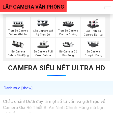
LẮP CAMERA VĂN PHÒNG
Trọn Bộ Camera
Trọn Bộ Camera
Lắp Camera Giá
Lắp Trọn Bộ
Dahua Ghi Âm
Dahua Chống
Rẻ Trọn Gói
Camera Dahua
Trộm
Bộ Camera Full
Bộ Camera
Bộ Camera Có
Bộ Camera
Color Dahua
Dahua Báo Động
Báo Đông
Chuyên Dụng
CAMERA SIÊU NÉT ULTRA HD
Chắc chắn! Dưới đây là một số tư vấn và giới thiệu về
Camera Giá Rẻ Thiết Bị An Ninh Chính Hãng mà bạn