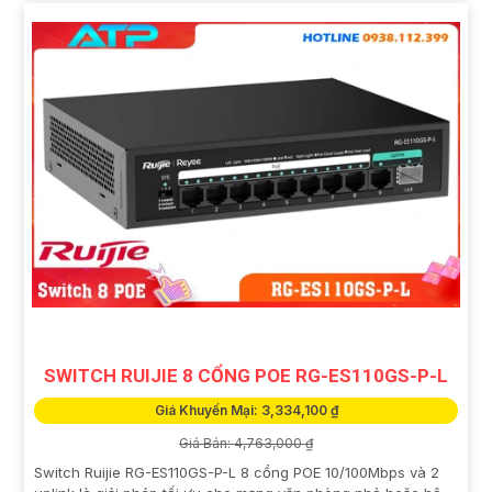
SWITCH RUIJIE 8 CỔNG POE RG-ES110GS-P-L
Giá Khuyến Mại: 3,334,100 ₫
Giá Bán: 4,763,000 ₫
Switch Ruijie RG-ES110GS-P-L 8 cổng POE 10/100Mbps và 2