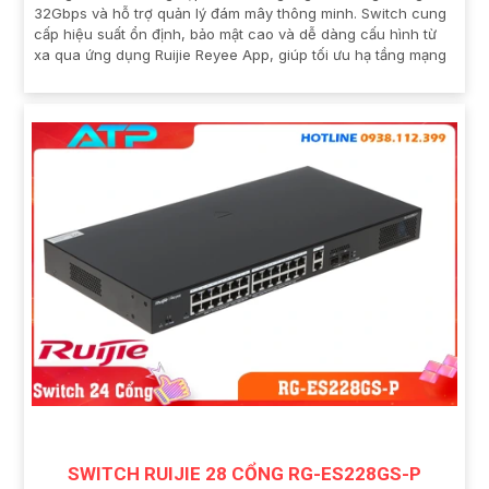
32Gbps và hỗ trợ quản lý đám mây thông minh. Switch cung
cấp hiệu suất ổn định, bảo mật cao và dễ dàng cấu hình từ
xa qua ứng dụng Ruijie Reyee App, giúp tối ưu hạ tầng mạng
SWITCH RUIJIE 28 CỔNG RG-ES228GS-P