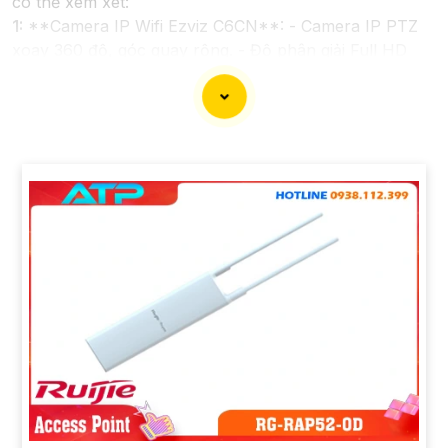
có thể xem xét:
1:
**Camera IP Wifi Ezviz C6CN**: - Camera IP PTZ
xoay 360 độ, góc quay rộng. - Độ phân giải Full HD
1080p. - Hỗ trợ kết nối không dây WiFi. - Tích hợp
công nghệ hồng ngoại thông minh. - Phù hợp để theo
dõi khoảng cách xa.
📽
2:
**Camera Hikvision DS-2CD1021-I**: - Camera
IP công nghệ H.265+ tiết kiệm băng thông. - Độ phân
giải 2MP (1920x1080). - Hỗ trợ chống ngược sáng kỹ
thuật số. - Thiết kế vỏ nhựa chống va đập. - Hồng
ngoại ban đêm khoảng cách lên đến 30m.
✳️
3:
**Camera Dahua HDCVI HAC-HFW1200T**: -
Camera HDCVI 2MP hỗ trợ chất lượng hình ảnh cao. -
Lens cố định 3.6mm. - Tầm quan sát hồng ngoại lên
đến 20m. - Chống ngược sáng Digital WDR, cân bằng
sáng, chống nhiễu 3D. - Giá phải chăng với chất lượng
chắc chắn hơn
.
Nhớ kiểm tra và lựa chọn sản phẩm phù hợp với nhu
cầu sử dụng và không gian lắp đặt của bạn. Bạn có thể