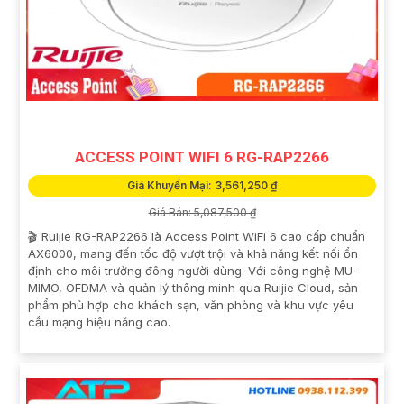
ACCESS POINT WIFI 6 RG-RAP2266
Giá Khuyến Mại: 3,561,250 ₫
Giá Bán: 5,087,500 ₫
🎬 Ruijie RG-RAP2266 là Access Point WiFi 6 cao cấp chuẩn
AX6000, mang đến tốc độ vượt trội và khả năng kết nối ổn
định cho môi trường đông người dùng. Với công nghệ MU-
MIMO, OFDMA và quản lý thông minh qua Ruijie Cloud, sản
phẩm phù hợp cho khách sạn, văn phòng và khu vực yêu
cầu mạng hiệu năng cao.