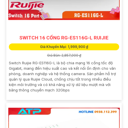
SWITCH 16 CỔNG RG-ES116G-L RUIJIE
Giá Khuyến Mại: 1,999,900 ₫
Giá Bán: 2,857,000 ₫
Switch Ruijie RG-ES116G-L là bộ chia mạng 16 cổng tốc độ
Gigabit, mang đến hiệu suất cao và kết nối ổn định cho văn
phòng, doanh nghiệp và hệ thống camera. Sản phẩm hỗ trợ
quản lý qua Ruijie Cloud, chống chịu tốt trong nhiều điều
kiện môi trường và có khả năng xử lý dữ liệu mượt mà với
băng thông chuyển mạch 32Gbps