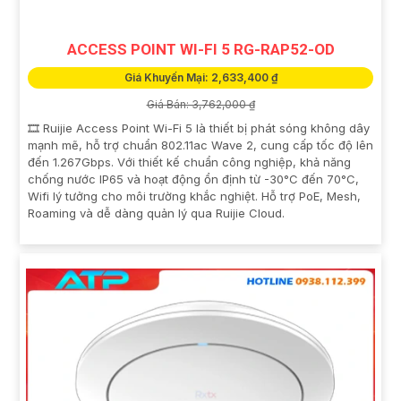
tham khảo thêm thông tin chi tiết và mua hàng tại các
cửa hàng điện tử uy tín hoặc cửa hàng thiết bị an ninh
ACCESS POINT WI-FI 5 RG-RAP52-OD
chuyên nghiệp. Chúc bạn tìm được giải pháp an ninh
phù hợp!
Giá Khuyến Mại: 2,633,400 ₫
Giá Bán: 3,762,000 ₫
🎞 Ruijie Access Point Wi-Fi 5 là thiết bị phát sóng không dây
mạnh mẽ, hỗ trợ chuẩn 802.11ac Wave 2, cung cấp tốc độ lên
đến 1.267Gbps. Với thiết kế chuẩn công nghiệp, khả năng
chống nước IP65 và hoạt động ổn định từ -30°C đến 70°C,
Wifi lý tưởng cho môi trường khắc nghiệt. Hỗ trợ PoE, Mesh,
Roaming và dễ dàng quản lý qua Ruijie Cloud.
'