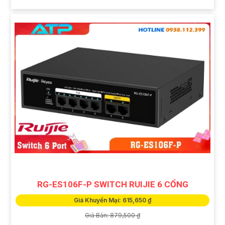
RG-ES106F-P SWITCH RUIJIE 6 CỔNG
Giá Khuyến Mại: 615,650 ₫
Giá Bán: 879,500 ₫