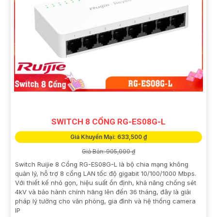
SWITCH 8 CỔNG RG-ES08G-L
Giá Khuyến Mại: 633,500 ₫
Giá Bán: 905,000 ₫
Switch Ruijie 8 Cổng RG-ES08G-L là bộ chia mạng không
quản lý, hỗ trợ 8 cổng LAN tốc độ gigabit 10/100/1000 Mbps.
Với thiết kế nhỏ gọn, hiệu suất ổn định, khả năng chống sét
4kV và bảo hành chính hãng lên đến 36 tháng, đây là giải
pháp lý tưởng cho văn phòng, gia đình và hệ thống camera
IP