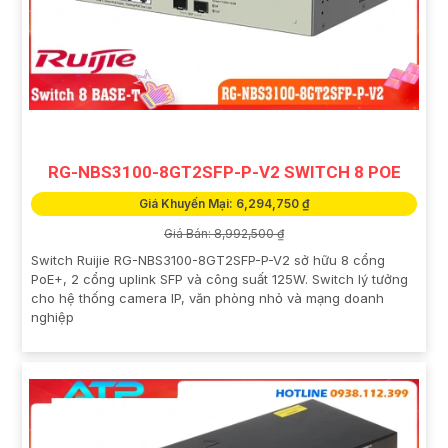
RG-NBS3100-8GT2SFP-P-V2 SWITCH 8 POE
Giá Khuyến Mại: 6,294,750 ₫
Giá Bán: 8,992,500 ₫
Switch Ruijie RG-NBS3100-8GT2SFP-P-V2 sở hữu 8 cổng
PoE+, 2 cổng uplink SFP và công suất 125W. Switch lý tưởng
cho hệ thống camera IP, văn phòng nhỏ và mạng doanh
nghiệp