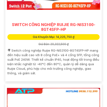
SWITCH CÔNG NGHIỆP RUIJIE RG-NIS3100-
8GT4SFP-HP
Giá Khuyến Mại: 14,225,750 ₫
Giá Bán: 20,322,500 ₫
🎥 Switch công nghiệp Ruijie RG-NIS3100-8GT4SFP-HP mang
đến hiệu suất cao với 8 cổng PoE+ và 4 cổng SFP, tổng công
suất PoE 240W. Thiết kế chuẩn IP40, hoạt động tốt trong điều
kiện khắc nghiệt từ -40°C đến 80°C, quản lý dễ dàng qua
Ruijie Cloud, phù hợp cho môi trường công nghiệp, giao
thông, và giám sát.