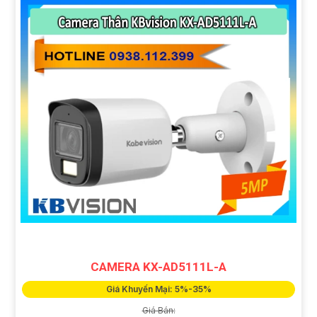
CAMERA KX-AD5111L-A
Giá Khuyến Mại: 5%-35%
Giá Bán: