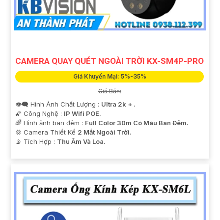
CAMERA QUAY QUÉT NGOÀI TRỜI KX-SM4P-PRO
Giá Khuyến Mại: 5%-35%
Giá Bán:
👁️‍🗨 Hình Ành Chất Lượng :
Ultra 2k + .
🌠 Công Nghệ :
IP Wifi POE.
🌈 Hình ảnh ban đêm :
Full Color 30m Có Màu Ban Ðêm.
💢 Camera Thiết Kế
2 Mắt Ngoài Trời.
️📡 Tích Hợp :
Thu Âm Và Loa.