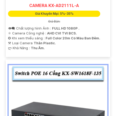
CAMERA KX-AD2111L-A
Giá Khuyến Mại: 5%-35%
Giá Bán:
👁️‍🗨 Chất lượng hình Ảnh :
FULL HD 1080P .
⚛️ Camera Công nghệ :
AHD CVI TVI BCS.
✪ Khi xem thiếu sáng :
Full Color 20m Có Màu Ban Ðêm.
⚒ Loại Camera
Thân Plastic.
️ლ Khả Năng :
Thu Âm.