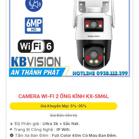
CAMERA WI-FI 2 ỐNG KÍNH KX-SM6L
Giá Khuyến Mại: 5%-35%
Giá Bán: liên hệ
☀️ Độ Phân giải :
Ultra 3k + Sắc Nét .
®️ Trang Bị Công Nghệ :
IP Wifi.
🌚 Tầm Xa Ban Đêm :
Full Color 40m Có Màu Ban Ðêm.