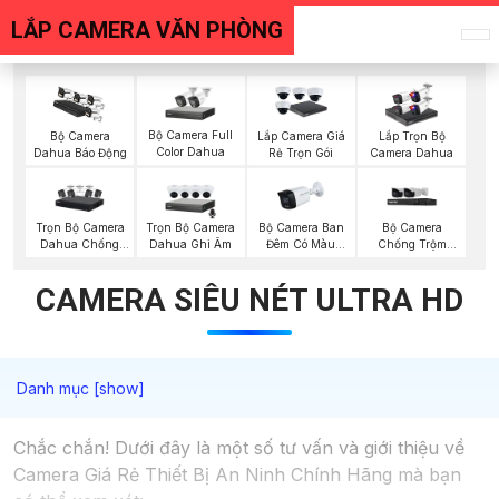
LẮP CAMERA VĂN PHÒNG
Bộ Camera Full
Bộ Camera
Lắp Camera Giá
Lắp Trọn Bộ
Color Dahua
Dahua Báo Động
Rẻ Trọn Gói
Camera Dahua
Trọn Bộ Camera
Trọn Bộ Camera
Bộ Camera Ban
Bộ Camera
Dahua Chống
Dahua Ghi Âm
Đêm Có Màu
Chống Trộm
Trộm
Kbvision
Visioncop
CAMERA SIÊU NÉT ULTRA HD
Chắc chắn! Dưới đây là một số tư vấn và giới thiệu về
Camera Giá Rẻ Thiết Bị An Ninh Chính Hãng mà bạn