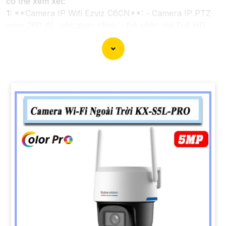
có thể xem xét:
1:
**Camera IP Wifi Ezviz C6CN**: - Camera IP PTZ
xoay 360 độ, góc quay rộng. - Độ phân giải Full HD
1080p. - Hỗ trợ kết nối không dây WiFi. - Tích hợp
công nghệ hồng ngoại thông minh. - Phù hợp để theo
dõi khoảng cách xa.
📽
2:
**Camera Hikvision DS-2CD1021-I**: - Camera
IP công nghệ H.265+ tiết kiệm băng thông. - Độ phân
giải 2MP (1920x1080). - Hỗ trợ chống ngược sáng kỹ
thuật số. - Thiết kế vỏ nhựa chống va đập. - Hồng
ngoại ban đêm khoảng cách lên đến 30m.
✳️
3:
**Camera Dahua HDCVI HAC-HFW1200T**: -
Camera HDCVI 2MP hỗ trợ chất lượng hình ảnh cao. -
Lens cố định 3.6mm. - Tầm quan sát hồng ngoại lên
đến 20m. - Chống ngược sáng Digital WDR, cân bằng
sáng, chống nhiễu 3D. - Giá phải chăng với chất lượng
chắc chắn hơn
.
Nhớ kiểm tra và lựa chọn sản phẩm phù hợp với nhu
cầu sử dụng và không gian lắp đặt của bạn. Bạn có thể