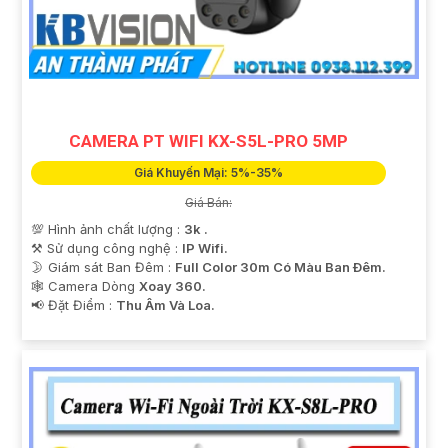
tham khảo thêm thông tin chi tiết và mua hàng tại các
cửa hàng điện tử uy tín hoặc cửa hàng thiết bị an ninh
chuyên nghiệp. Chúc bạn tìm được giải pháp an ninh
phù hợp!
CAMERA PT WIFI KX-S5L-PRO 5MP
Giá Khuyến Mại: 5%-35%
Giá Bán:
💯 Hình ảnh chất lượng :
3k .
⚒ Sử dụng công nghệ :
IP Wifi.
🌛 Giám sát Ban Đêm :
Full Color 30m Có Màu Ban Ðêm.
🕸️ Camera Dòng
Xoay 360.
️📢 Đặt Điểm :
Thu Âm Và Loa.
'