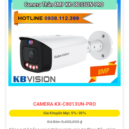
CAMERA KX-C8013UN-PRO
Giá Khuyến Mại: 5%-35%
Giá Bán: 9,400,000 ₫