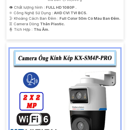
👁 Chất lượng hình :
FULL HD 1080P .
⚛️ Công Nghệ Sử Dụng :
AHD CVI TVI BCS.
🌛 Khoảng Cách Ban Đêm :
Full Color 50m Có Màu Ban Ðêm.
♊ Camera Dòng
Thân Plastic.
️👮 Tích Hợp :
Thu Âm.