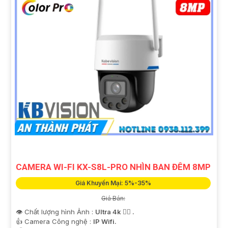
CAMERA WI-FI KX-S8L-PRO NHÌN BAN ĐÊM 8MP
Giá Khuyến Mại: 5%-35%
Giá Bán:
👁 Chất lượng hình Ảnh :
Ultra 4k 👍🏾 .
👍 Camera Công nghệ :
IP Wifi.