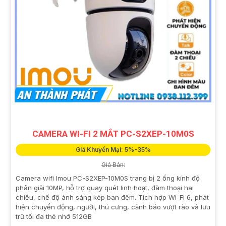
CAMERA WI-FI 2 MẮT PC-S2XEP-10M0S
Giá Khuyến Mại: 5%-35%
Giá Bán:
Camera wifi Imou PC-S2XEP-10M0S trang bị 2 ống kính độ
phân giải 10MP, hỗ trợ quay quét linh hoạt, đàm thoại hai
chiều, chế độ ánh sáng kép ban đêm. Tích hợp Wi-Fi 6, phát
hiện chuyển động, người, thú cưng, cảnh báo vượt rào và lưu
trữ tối đa thẻ nhớ 512GB