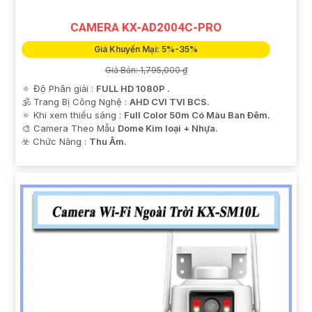
CAMERA KX-AD2004C-PRO
Giá Khuyến Mại: 5%-35%
Giá Bán: 1,795,000 ₫
🔅 Độ Phân giải :
FULL HD 1080P .
🕉️ Trang Bị Công Nghệ :
AHD CVI TVI BCS.
🔅 Khi xem thiếu sáng :
Full Color 50m Có Màu Ban Ðêm.
🎨 Camera Theo Mẫu
Dome Kim loại + Nhựa.
️☣️ Chức Năng :
Thu Âm.