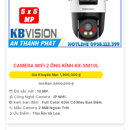
CAMERA WIFI 2 ỐNG KÍNH KX-SM10L
Giá Khuyến Mại: 1,900,000 ₫
Giá Bán: 2,500,000 ₫
🦉 Độ sắc nét :
10 MP.
🕉️ Công Nghệ Camera :
IP Wifi.
❂ Xem ban đêm :
Full Color 40m Có Màu Ban Ðêm.
🔩 Mẫu Camera
2 Mắt Ngoài Trời.
️➲ Ưu Điểm :
Thu Âm Và Loa.