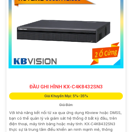
ĐẦU GHI HÌNH KX-C4K8432SN3
Giá Khuyến Mại: 5%-35%
Giá Bán:
Với khả năng kết nối từ xa qua ứng dụng Kbview hoặc DMSS,
bạn có thể quản lý và giám sát hệ thống ở bất kỳ đâu, trên
điện thoại, máy tính bảng hoặc máy tính. KX‑C4K8432SN3
thực sự là trung tâm điều khiển an ninh mạnh mẽ, thông