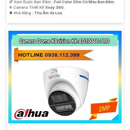
🌈 Xem Được Ban Đêm :
Full Color 30m Có Màu Ban Ðêm.
❄ Camera Thiết Kế
Xoay 360.
️🔔 Khả Năng :
Thu Âm Và Loa.