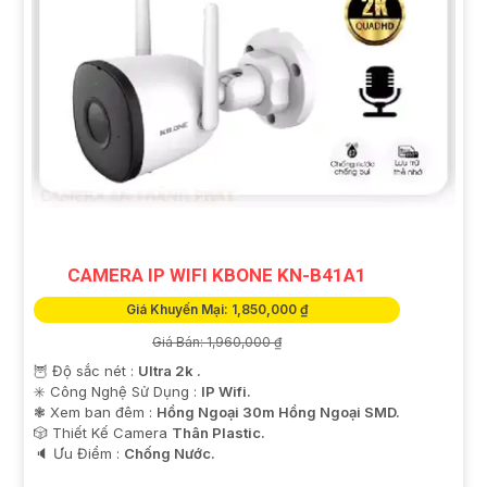
CAMERA IP WIFI KBONE KN-B41A1
Giá Khuyến Mại: 1,850,000 ₫
Giá Bán: 1,960,000 ₫
🦉 Độ sắc nét :
Ultra 2k .
✳️ Công Nghệ Sử Dụng :
IP Wifi.
❃ Xem ban đêm :
Hồng Ngoại 30m Hồng Ngoại SMD.
🎲 Thiết Kế Camera
Thân Plastic.
️🔈 Ưu Điểm :
Chống Nước.