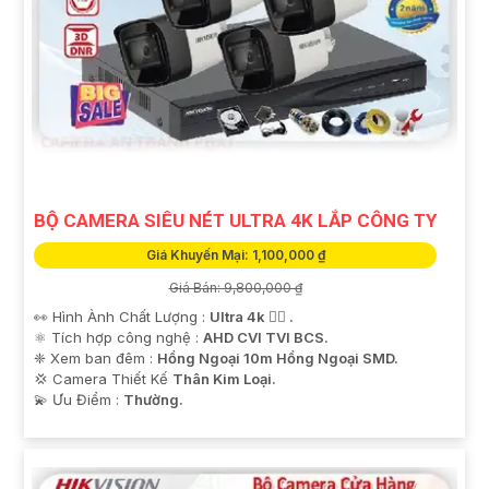
BỘ CAMERA SIÊU NÉT ULTRA 4K LẮP CÔNG TY
Giá Khuyến Mại: 1,100,000 ₫
Giá Bán: 9,800,000 ₫
👀 Hình Ành Chất Lượng :
Ultra 4k 👍🏾 .
⚛️ Tích hợp công nghệ :
AHD CVI TVI BCS.
❈ Xem ban đêm :
Hồng Ngoại 10m Hồng Ngoại SMD.
💢 Camera Thiết Kế
Thân Kim Loại.
️💫 Ưu Điểm :
Thường.