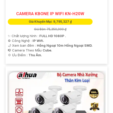
tham khảo thêm thông tin chi tiết và mua hàng tại các
cửa hàng điện tử uy tín hoặc cửa hàng thiết bị an ninh
CAMERA KBONE IP WIFI KN-H20W
chuyên nghiệp. Chúc bạn tìm được giải pháp an ninh
phù hợp!
Giá Khuyến Mại: 9,795,327 ₫
Giá Bán: 75,350,000 ₫
✨ Chất lượng hình :
FULL HD 1080P .
⚙ Công Nghệ :
IP Wifi.
🌙 Xem ban đêm :
Hồng Ngoại 10m Hồng Ngoại SMD.
🎼️ Camera Theo Mẫu
Cube.
️💠 Ưu Điểm :
Thu Âm.
'