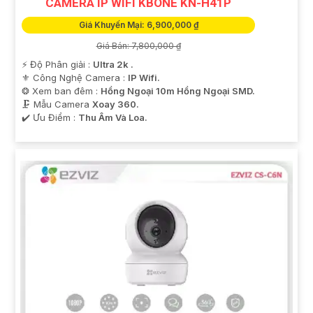
CAMERA IP WIFI KBONE KN-H41P
Giá Khuyến Mại: 6,900,000 ₫
Giá Bán: 7,800,000 ₫
️⚡ Độ Phân giải :
Ultra 2k .
⚜️ Công Nghệ Camera :
IP Wifi.
❂ Xem ban đêm :
Hồng Ngoại 10m Hồng Ngoại SMD.
🗜️ Mẫu Camera
Xoay 360.
️✔️ Ưu Điểm :
Thu Âm Và Loa.