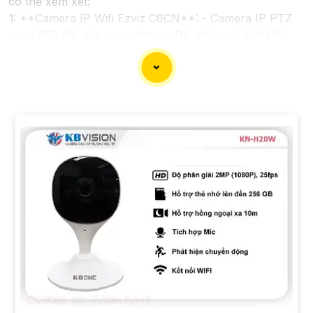
có thể xem xét:
1:
**Camera IP Wifi Ezviz C6CN**: - Camera IP PTZ
xoay 360 độ, góc quay rộng. - Độ phân giải Full HD
1080p. - Hỗ trợ kết nối không dây WiFi. - Tích hợp
công nghệ hồng ngoại thông minh. - Phù hợp để theo
dõi khoảng cách xa.
📽
2:
**Camera Hikvision DS-2CD1021-I**: - Camera
IP công nghệ H.265+ tiết kiệm băng thông. - Độ phân
giải 2MP (1920x1080). - Hỗ trợ chống ngược sáng kỹ
thuật số. - Thiết kế vỏ nhựa chống va đập. - Hồng
ngoại ban đêm khoảng cách lên đến 30m.
✳️
3:
**Camera Dahua HDCVI HAC-HFW1200T**: -
Camera HDCVI 2MP hỗ trợ chất lượng hình ảnh cao. -
Lens cố định 3.6mm. - Tầm quan sát hồng ngoại lên
đến 20m. - Chống ngược sáng Digital WDR, cân bằng
sáng, chống nhiễu 3D. - Giá phải chăng với chất lượng
chắc chắn hơn
.
Nhớ kiểm tra và lựa chọn sản phẩm phù hợp với nhu
cầu sử dụng và không gian lắp đặt của bạn. Bạn có thể