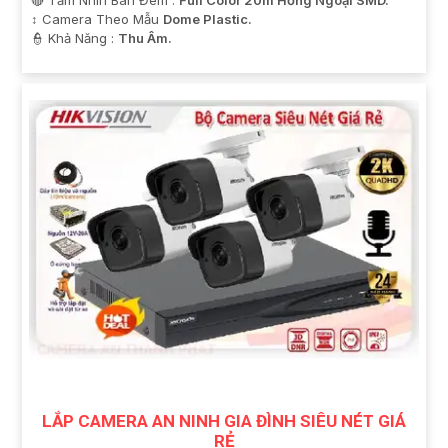
↕️ Camera Theo Mẫu
Dome Plastic.
️👮 Khả Năng :
Thu Âm.
LẮP CAMERA AN NINH GIA ĐÌNH SIÊU NÉT GIÁ
RẺ