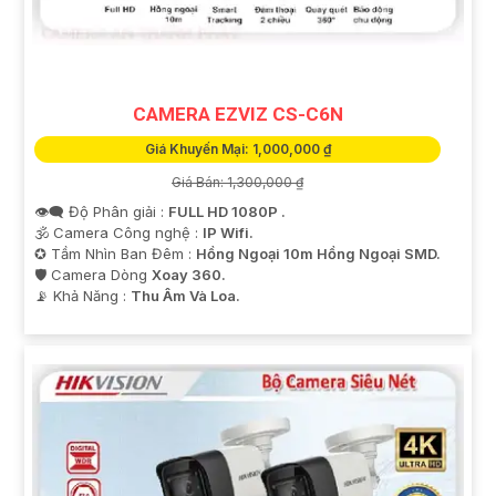
CAMERA EZVIZ CS-C6N
Giá Khuyến Mại: 1,000,000 ₫
Giá Bán: 1,300,000 ₫
👁️‍🗨 Độ Phân giải :
FULL HD 1080P .
🕉️ Camera Công nghệ :
IP Wifi.
✪ Tầm Nhìn Ban Đêm :
Hồng Ngoại 10m Hồng Ngoại SMD.
🛡 Camera Dòng
Xoay 360.
️📡 Khả Năng :
Thu Âm Và Loa.