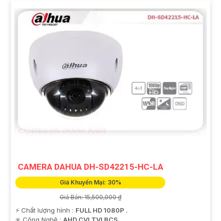
CAMERA DAHUA DH-SD42215-HC-LA
Giá Khuyến Mại: 30%
Giá Bán: 15,500,000 ₫
️⚡ Chất lượng hình :
FULL HD 1080P .
✳️ Công Nghệ :
AHD CVI TVI BCS.