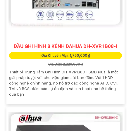
ĐẦU GHI HÌNH 8 KÊNH DAHUA DH-XVR1B08-I
Giá Khuyến Mại: 1,750,000 ₫
Giá Bán: 2,220,000 ₫
Thiết bị Trung Tâm Ghi Hình DH-XVR1B08-I SMD Plus là một
giải pháp tuyệt vời cho việc giám sát ban đêm. Với 1 HDD
công nghệ chính hãng, nó hỗ trợ các công nghệ AHD, CVI,
TVI và BCS, đảm bảo sự ổn định và linh hoạt cho hệ thống
của bạn