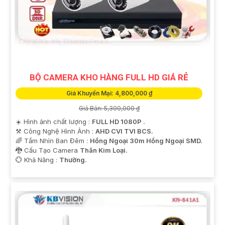
BỘ CAMERA KHO HÀNG FULL HD GIÁ RẺ
Giá Khuyến Mại: 4,800,000 ₫
Giá Bán: 5,300,000 ₫
☀️ Hình ảnh chất lượng :
FULL HD 1080P .
⚒ Công Nghệ Hình Ảnh :
AHD CVI TVI BCS.
🌈 Tầm Nhìn Ban Đêm :
Hồng Ngoại 30m Hồng Ngoại SMD.
🐉️ Cấu Tạo Camera
Thân Kim Loại.
️💮 Khả Năng :
Thường.