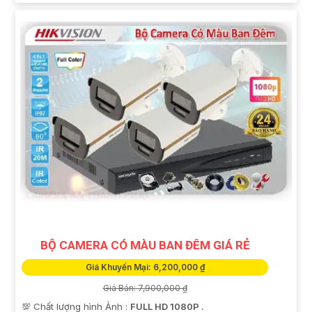
BỘ CAMERA CÓ MÀU BAN ĐÊM GIÁ RẺ
Giá Khuyến Mại: 6,200,000 ₫
Giá Bán: 7,900,000 ₫
💯 Chất lượng hình Ảnh :
FULL HD 1080P .