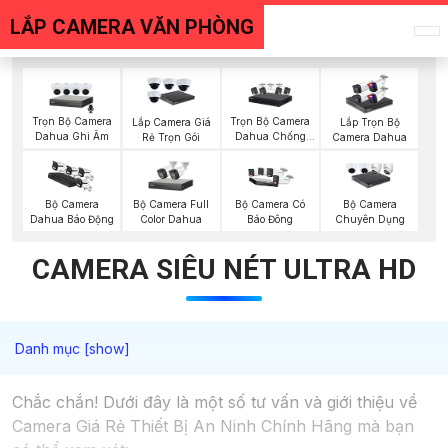
LẮP CAMERA VĂN PHÒNG
Trọn Bộ Camera
Trọn Bộ Camera
Lắp Camera Giá
Lắp Trọn Bộ
Dahua Ghi Âm
Dahua Chống
Rẻ Trọn Gói
Camera Dahua
Trộm
Bộ Camera Full
Bộ Camera
Bộ Camera Có
Bộ Camera
Color Dahua
Dahua Báo Động
Báo Đông
Chuyên Dụng
CAMERA SIÊU NÉT ULTRA HD
Chắc chắn! Dưới đây là một số tư vấn và giới thiệu về
Camera Giá Rẻ Thiết Bị An Ninh Chính Hãng mà bạn