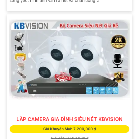
sáng yếu, hình ảnh vẫn rõ nét và chất lượng 2
LẮP CAMERA GIA ĐÌNH SIÊU NÉT KBVISION
Giá Khuyến Mại: 7,200,000 ₫
Giá Bán: 9,500,000 ₫