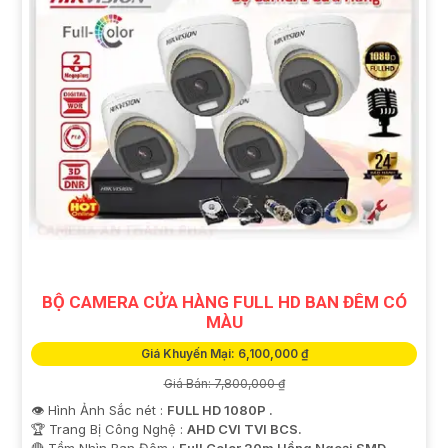
BỘ CAMERA CỬA HÀNG FULL HD BAN ĐÊM CÓ
MÀU
Giá Khuyến Mại: 6,100,000 ₫
Giá Bán: 7,800,000 ₫
👁 Hình Ảnh Sắc nét :
FULL HD 1080P .
🏆 Trang Bị Công Nghệ :
AHD CVI TVI BCS.
🔴 Tầm Nhìn Ban Đêm :
Full Color 20m Hồng Ngoại SMD.