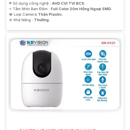
®️ Sử dụng công nghệ :
AHD CVI TVI BCS.
⭐ Tầm Nhìn Ban Đêm :
Full Color 20m Hồng Ngoại SMD.
💎 Loại Camera
Thân Plastic.
️☣️ Khả Năng :
Thường.