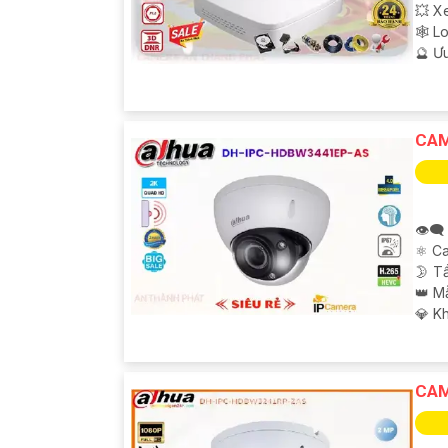
💥 X
🕸️ 
️🔮 Ư
CAM
👁️‍
⚛️ C
🌛 T
👑 M
️💎 K
CAM