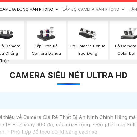
CAMERA DÙNG VĂN PHÒNG
LẮP BỘ CAMERA VĂN PHÒNG
HÃN
 Bộ Camera
Bộ Camera 
Lắp Trọn Bộ
Bộ Camera Dahua
ua Chống
Color Da
Camera Dahua
Báo Động
Trộm
CAMERA SIÊU NÉT ULTRA HD
ới thiệu về Camera Giá Rẻ Thiết Bị An Ninh Chính Hãng mà
IP PTZ xoay 360 độ, góc quay rộng. - Độ phân giải Full H
h. - Phù hợp để theo dõi khoảng cách xa.