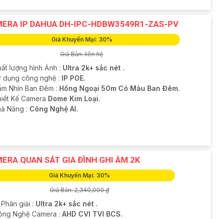
ERA IP DAHUA DH-IPC-HDBW3549R1-ZAS-PV
Giá Khuyến Mại: 30%
Giá Bán: liên hệ
hất lượng hình Ảnh :
Ultra 2k+ sắc nét .
ử dụng công nghệ :
IP POE.
ầm Nhìn Ban Đêm :
Hồng Ngoại 50m Có Màu Ban Đêm.
hiết Kế Camera
Dome Kim Loại.
hả Năng :
Công Nghệ AI.
ERA QUAN SÁT GIA ĐÌNH GHI ÂM 2K
Giá Khuyến Mại: 30%
Giá Bán: 2,340,000 ₫
 Phân giải :
Ultra 2k+ sắc nét .
Công Nghệ Camera :
AHD CVI TVI BCS.