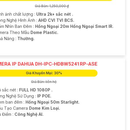
Giá Bán: 1,250,000 ₫
nh ảnh chất lượng :
Ultra 2k+ sắc nét .
ông Nghệ Hình Ảnh :
AHD CVI TVI BCS.
ầm Nhìn Ban Đêm :
Hồng Ngoại 20m Hồng Ngoại Smart IR.
amera Theo Mẫu
Dome Plastic.
hả Năng :
Thường.
ERA IP DAHUA DH-IPC-HDBW5241RP-ASE
Giá Khuyến Mại: 30%
Giá Bán: liên hệ
 sắc nét :
FULL HD 1080P .
ông Nghệ Sử Dụng :
IP POE.
em ban đêm :
Hồng Ngoại 50m Starlight.
u Tạo Camera
Dome Kim Loại.
u Điểm :
Công Nghệ AI.