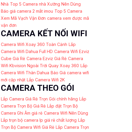
Nhà
Top 5 Camera nhà Xưởng Nên Dùng
Báo giá camera 2 mắt imou
Top 5 Camera
Xem Mã Vạch Vận Đơn
camera xem được mã
vận đơn
CAMERA KẾT NỐI WIFI
Camera Wifi Xoay 360 Toàn Cảnh
Lắp
Camera Wifi Dahua Full HD
Camera Wifi Ezviz
Cube Giá Rẻ
Camera Ezviz Giá Rẻ
Camera
Wifi Kbvision Ngoài Trời Quay Xoay 360
Lắp
Camera Wifi Thân Dahua
Báo Giá camera wifi
mới cập nhật
Lắp Camera Wifi 2K
CAMERA THEO GÓI
Lắp Camera Giá Rẻ Trọn Gói chính hãng
Lắp
Camera Trọn Bộ Giá Rẻ
Lắp đặt Trọn Bộ
Camera Ghi Âm giá rẻ
Camera Wifi Nên Dùng
Lắp trọn bộ camera Ip giá rẻ chất lượng
Lắp
Trọn Bộ Camera Wifi Giá Rẻ
Lắp Camera Trọn