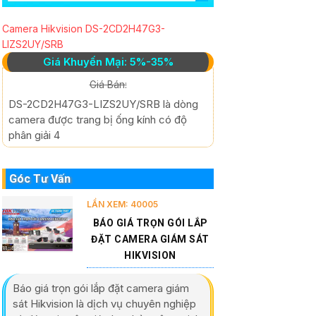
Camera Hikvision DS-2CD2H47G3-
LIZS2UY/SRB
Giá Khuyến Mại: 5%-35%
Giá Bán:
DS-2CD2H47G3-LIZS2UY/SRB là dòng
camera được trang bị ống kính có độ
phân giải 4
Góc Tư Vấn
LẦN XEM: 40005
BÁO GIÁ TRỌN GÓI LẮP
ĐẶT CAMERA GIÁM SÁT
HIKVISION
Báo giá trọn gói lắp đặt camera giám
sát Hikvision là dịch vụ chuyên nghiệp