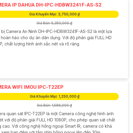
ERA IP DAHUA DH-IPC-HDBW3241F-AS-S2
Giá Khuyến Mại: 3,750,000 ₫
Giá Bán: 5,350,000 ₫
t bị Camera An Ninh DH-IPC-HDBW3241F-AS-S2 là một lựa
 hoàn hảo cho dự án dân dụng. Với độ phân giải FULL HD
, chất lượng hình ảnh sắc nét và rõ ràng
ERA WIFI IMOU IPC-T22EP
Giá Khuyến Mại: 1,250,000 ₫
Giá Bán: 1,586,000 ₫
ra quan sát IPC-T22EP là một Camera công nghệ hình ảnh
nét với độ phân giải FULL HD 1080P, cho phép quan sát chất
g cao. Với công nghệ hồng ngoại Smart IR, camera có khả
 xem ban đêm với tầm nhìn hồng ngoại lên đến 30m