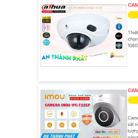
CAM
Thiế
chọn
1080P
CAM
Came
sắt 
lượn
năng