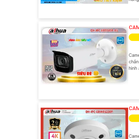
CAM
Came
chắn,
hình 
CAM
Came