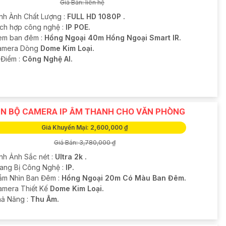
Giá Bán: liên hệ
ình Ành Chất Lượng :
FULL HD 1080P .
ích hợp công nghệ :
IP POE.
em ban đêm :
Hồng Ngoại 40m Hồng Ngoại Smart IR.
amera Dòng
Dome Kim Loại.
u Điểm :
Công Nghệ AI.
N BỘ CAMERA IP ÂM THANH CHO VĂN PHÒNG
Giá Khuyến Mại: 2,600,000 ₫
Giá Bán: 3,780,000 ₫
ình Ảnh Sắc nét :
Ultra 2k .
Trang Bị Công Nghệ :
IP.
ầm Nhìn Ban Đêm :
Hồng Ngoại 20m Có Màu Ban Đêm.
Camera Thiết Kế
Dome Kim Loại.
hả Năng :
Thu Âm.