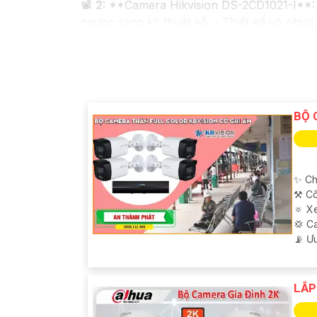
📽
2:
**Camera Hikvision DS-2CD1021-I**: -
ngược sáng kỹ thuật số. - Thiết kế vỏ nhự
✳️
3:
**Camera Dahua HDCVI HAC-HFW1200T*
hồng ngoại lên đến 20m. - Chống ngược sán
Nhớ kiểm tra và lựa chọn sản phẩm phù hợp 
mua hàng tại các cửa hàng điện tử uy tín h
BỘ 
✨ Ch
⚒ Cô
🔅 X
💢 C
️📡 Ư
LẮP