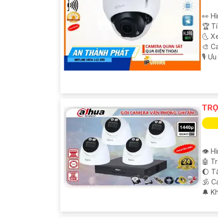
👀 H
🏆 T
🌜 X
🎨 C
️🎙 Ư
TRỌ
👁 H
🤖️ 
🌔 T
🕉️ 
️🔔 K