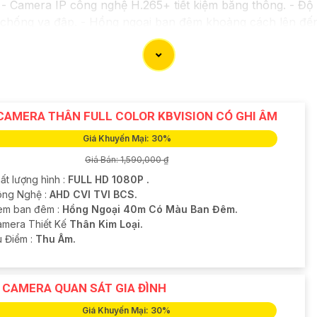
 Camera IP công nghệ H.265+ tiết kiệm băng thông. - Độ 
a chống va đập. - Hồng ngoại ban đêm khoảng cách lên đế
*: - Camera HDCVI 2MP hỗ trợ chất lượng hình ảnh cao
g Digital WDR, cân bằng sáng, chống nhiễu 3D. - Giá phải
với nhu cầu sử dụng và không gian lắp đặt của bạn. Bạn c
oặc cửa hàng thiết bị an ninh chuyên nghiệp. Chúc bạn tìm
CAMERA THÂN FULL COLOR KBVISION CÓ GHI ÂM
Giá Khuyến Mại: 30%
Giá Bán: 1,590,000 ₫
ất lượng hình :
FULL HD 1080P .
ng Nghệ :
AHD CVI TVI BCS.
em ban đêm :
Hồng Ngoại 40m Có Màu Ban Đêm.
amera Thiết Kế
Thân Kim Loại.
u Điểm :
Thu Âm.
 CAMERA QUAN SÁT GIA ĐÌNH
Giá Khuyến Mại: 30%