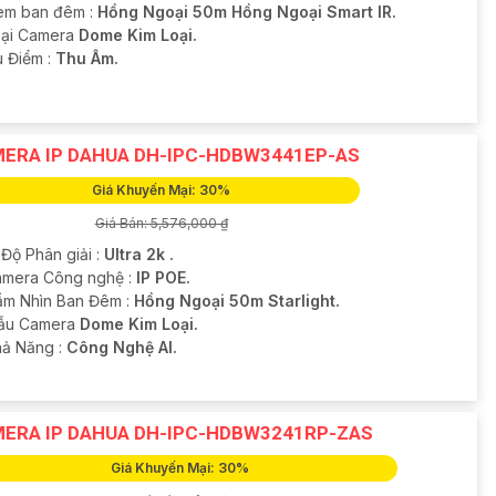
em ban đêm :
Hồng Ngoại 50m Hồng Ngoại Smart IR.
Loại Camera
Dome Kim Loại.
u Điểm :
Thu Âm.
ERA IP DAHUA DH-IPC-HDBW3441EP-AS
Giá Khuyến Mại: 30%
Giá Bán: 5,576,000 ₫
 Độ Phân giải :
Ultra 2k .
amera Công nghệ :
IP POE.
ầm Nhìn Ban Đêm :
Hồng Ngoại 50m Starlight.
ẫu Camera
Dome Kim Loại.
hả Năng :
Công Nghệ AI.
ERA IP DAHUA DH-IPC-HDBW3241RP-ZAS
Giá Khuyến Mại: 30%