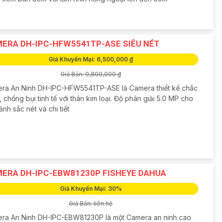
ERA DH-IPC-HFW5541TP-ASE SIÊU NÉT
Giá Khuyến Mại: 6,500,000 ₫
Giá Bán: 9,800,000 ₫
ra An Ninh DH-IPC-HFW5541TP-ASE là Camera thiết kế chắc
 chống bụi tinh tế với thân kim loại. Độ phân giải 5.0 MP cho
ảnh sắc nét và chi tiết
ERA DH-IPC-EBW81230P FISHEYE DAHUA
Giá Khuyến Mại: 30%
Giá Bán: liên hệ
ra An Ninh DH-IPC-EBW81230P là một Camera an ninh cao