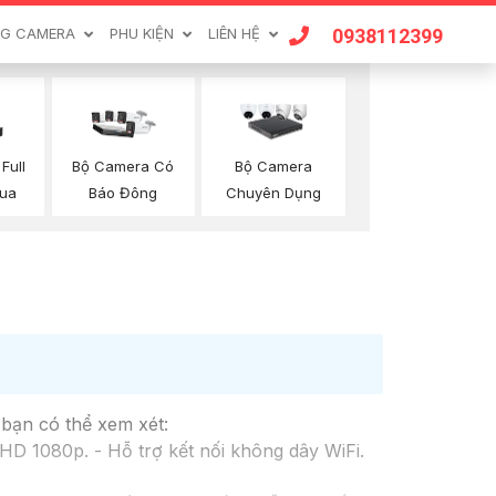
0938112399
G CAMERA
PHU KIỆN
LIÊN HỆ
Full
Bộ Camera Có
Bộ Camera
hua
Báo Đông
Chuyên Dụng
 bạn có thể xem xét:
D 1080p. - Hỗ trợ kết nối không dây WiFi.