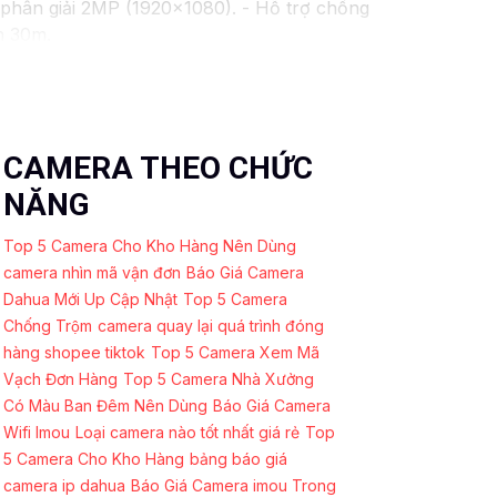
phân giải 2MP (1920x1080). - Hỗ trợ chống
n 30m.
. - Lens cố định 3.6mm. - Tầm quan sát
 chăng với chất lượng
chắc chắn hơn
.
ó thể tham khảo thêm thông tin chi tiết và
 được giải pháp an ninh phù hợp!
CAMERA THEO CHỨC
NĂNG
Top 5 Camera Cho Kho Hàng Nên Dùng
camera nhìn mã vận đơn
Báo Giá Camera
Dahua Mới Up Cập Nhật
Top 5 Camera
Chống Trộm
camera quay lại quá trình đóng
hàng shopee tiktok
Top 5 Camera Xem Mã
Vạch Đơn Hàng
Top 5 Camera Nhà Xưởng
Có Màu Ban Đêm Nên Dùng
Báo Giá Camera
Wifi Imou
Loại camera nào tốt nhất giá rẻ
Top
5 Camera Cho Kho Hàng
bảng báo giá
camera ip dahua
Báo Giá Camera imou Trong