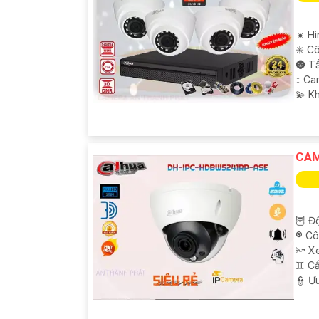
☀️ Hì
✳️ C
🌚 T
↕️ C
️💫 K
CAM
'
🦉 Độ
®️ C
🔦 X
♊ Cấ
️👮 Ư