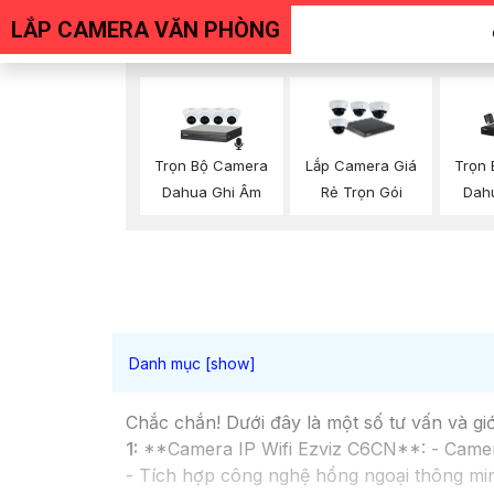
LẮP CAMERA VĂN PHÒNG
Trọn Bộ Camera
Trọn
Lắp Camera Giá
Dahua Ghi Âm
Dah
Rẻ Trọn Gói
Chắc chắn! Dưới đây là một số tư vấn và gi
1:
**Camera IP Wifi Ezviz C6CN**: - Camera 
- Tích hợp công nghệ hồng ngoại thông min