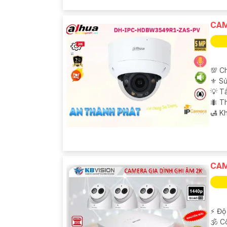
CAM
💯 C
⚜️ S
💡 T
🐜 T
️🛃 K
CAM
️⚡ Độ
🕉️ 