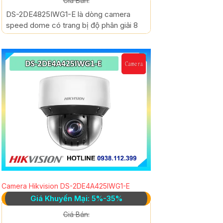
Giá Bán:
DS-2DE4825IWG1-E là dòng camera
speed dome có trang bị độ phân giải 8
Camera Hikvision DS-2DE4A425IWG1-E
Giá Khuyến Mại: 5%-35%
Giá Bán: