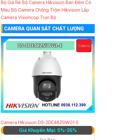
Bộ Giá Rẻ
Bộ Camera Hikvision Ban Đêm Có
Màu
Bô Camera Chống Trộm Hikvision
Lắp
Camera Visioncop Trọn Bộ
CAMERA QUAN SÁT CHẤT LƯỢNG
Camera Hikvision DS-2DE4825IWG1-E
Giá Khuyến Mại: 5%-35%