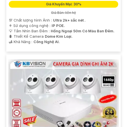
Giá Khuyến Mại: 30%
Giá Bán: liên hệ
💯 Chất lượng hình Ảnh :
Ultra 2k+ sắc nét .
⚜️ Sử dụng công nghệ :
IP POE.
💡 Tầm Nhìn Ban Đêm :
Hồng Ngoại 50m Có Màu Ban Đêm.
🐜 Thiết Kế Camera
Dome Kim Loại.
️🛃 Khả Năng :
Công Nghệ AI.