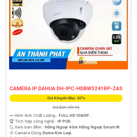
CAMERA IP DAHUA DH-IPC-HDBW3241RP-ZAS
Giá Khuyến Mại: 30%
Giá Bán: liên hệ
👀 Hình Ành Chất Lượng :
FULL HD 1080P .
🏆 Tích hợp công nghệ :
IP POE.
🌜 Xem ban đêm :
Hồng Ngoại 40m Hồng Ngoại Smart IR.
🎨 Camera Dòng
Dome Kim Loại.