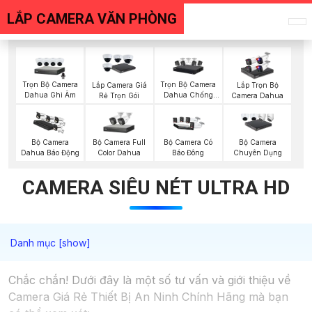
LẮP CAMERA VĂN PHÒNG
Trọn Bộ Camera
Trọn Bộ Camera
Lắp Camera Giá
Lắp Trọn Bộ
Dahua Ghi Âm
Dahua Chống
Rẻ Trọn Gói
Camera Dahua
Trộm
Bộ Camera Full
Bộ Camera
Bộ Camera Có
Bộ Camera
Color Dahua
Dahua Báo Động
Báo Đông
Chuyên Dụng
CAMERA SIÊU NÉT ULTRA HD
Chắc chắn! Dưới đây là một số tư vấn và giới thiệu về
Camera Giá Rẻ Thiết Bị An Ninh Chính Hãng mà bạn