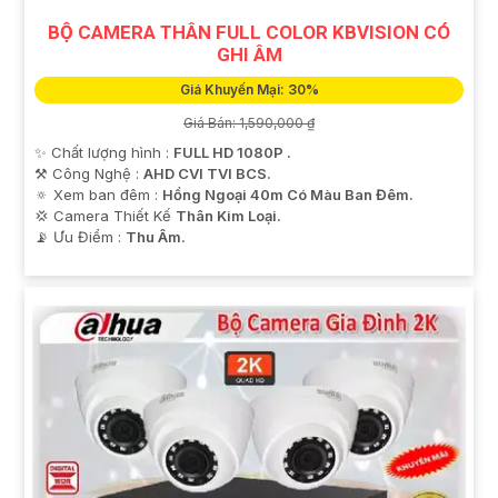
tham khảo thêm thông tin chi tiết và mua hàng tại các
BỘ CAMERA THÂN FULL COLOR KBVISION CÓ
cửa hàng điện tử uy tín hoặc cửa hàng thiết bị an ninh
GHI ÂM
chuyên nghiệp. Chúc bạn tìm được giải pháp an ninh
phù hợp!
Giá Khuyến Mại: 30%
Giá Bán: 1,590,000 ₫
✨ Chất lượng hình :
FULL HD 1080P .
⚒ Công Nghệ :
AHD CVI TVI BCS.
🔅 Xem ban đêm :
Hồng Ngoại 40m Có Màu Ban Đêm.
💢 Camera Thiết Kế
Thân Kim Loại.
️📡 Ưu Điểm :
Thu Âm.
'