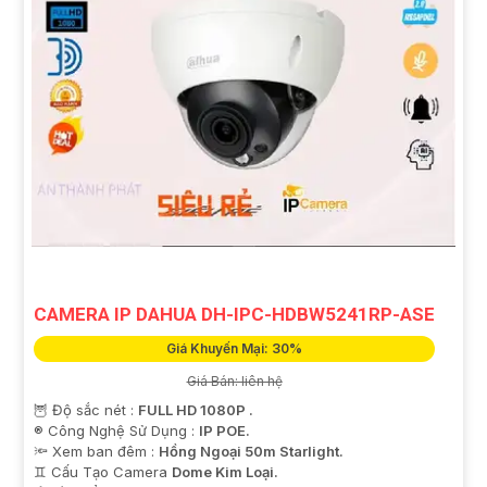
CAMERA IP DAHUA DH-IPC-HDBW5241RP-ASE
Giá Khuyến Mại: 30%
Giá Bán: liên hệ
🦉 Độ sắc nét :
FULL HD 1080P .
®️ Công Nghệ Sử Dụng :
IP POE.
🔦 Xem ban đêm :
Hồng Ngoại 50m Starlight.
♊ Cấu Tạo Camera
Dome Kim Loại.