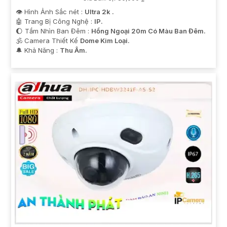
👁 Hình Ảnh Sắc nét :
Ultra 2k .
🤖️ Trang Bị Công Nghệ :
IP.
🌔 Tầm Nhìn Ban Đêm :
Hồng Ngoại 20m Có Màu Ban Đêm.
🕉️ Camera Thiết Kế
Dome Kim Loại.
️🔔 Khả Năng :
Thu Âm.