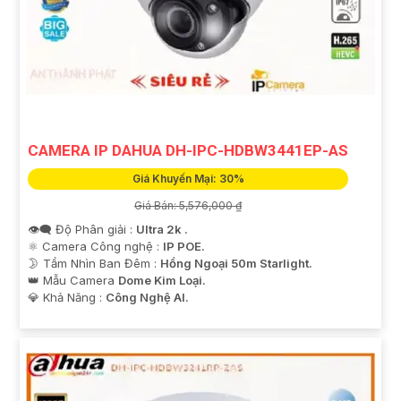
CAMERA IP DAHUA DH-IPC-HDBW3441EP-AS
Giá Khuyến Mại: 30%
Giá Bán: 5,576,000 ₫
👁️‍🗨 Độ Phân giải :
Ultra 2k .
⚛️ Camera Công nghệ :
IP POE.
🌛 Tầm Nhìn Ban Đêm :
Hồng Ngoại 50m Starlight.
👑 Mẫu Camera
Dome Kim Loại.
️💎 Khả Năng :
Công Nghệ AI.