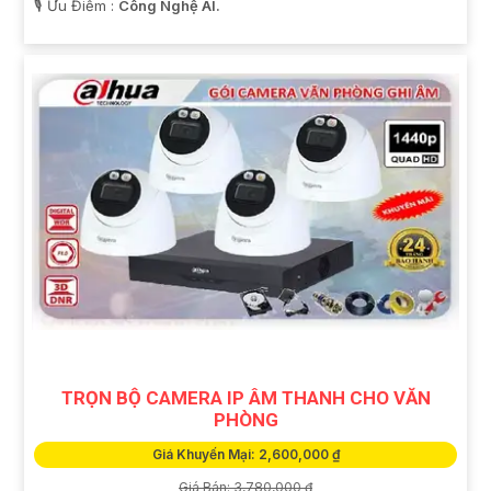
️🎙 Ưu Điểm :
Công Nghệ AI.
TRỌN BỘ CAMERA IP ÂM THANH CHO VĂN
PHÒNG
Giá Khuyến Mại: 2,600,000 ₫
Giá Bán: 3,780,000 ₫