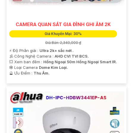
CAMERA QUAN SÁT GIA ĐÌNH GHI ÂM 2K
Giá Khuyến Mại: 30%
Giá Bán: 2,340,000 ₫
️⚡ Độ Phân giải :
Ultra 2k+ sắc nét .
🕉️ Công Nghệ Camera :
AHD CVI TVI BCS.
💥 Xem ban đêm :
Hồng Ngoại 50m Hồng Ngoại Smart IR.
🕸️ Loại Camera
Dome Kim Loại.
️🔮 Ưu Điểm :
Thu Âm.