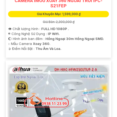
CAMERA IMOU XOAY 360 NGOÀI TRỜI IPC-
S21FEP
Giá Khuyến Mại: 1,599,000 ₫
Giá Bán: 2,300,000 ₫
👁 Chất lượng hình :
FULL HD 1080P .
®️ Công Nghệ Sử Dụng :
IP Wifi.
🌔 Hình ảnh ban đêm :
Hồng Ngoại 30m Hồng Ngoại SMD.
↕️ Mẫu Camera
Xoay 360.
️➲ Điểm Nỗi Bật :
Thu Âm Và Loa.