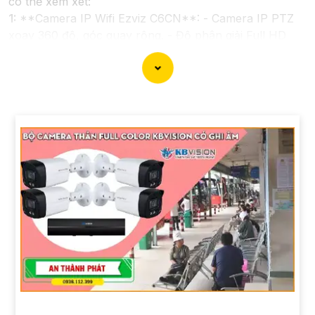
có thể xem xét:
1:
**Camera IP Wifi Ezviz C6CN**: - Camera IP PTZ
xoay 360 độ, góc quay rộng. - Độ phân giải Full HD
1080p. - Hỗ trợ kết nối không dây WiFi. - Tích hợp
công nghệ hồng ngoại thông minh. - Phù hợp để theo
dõi khoảng cách xa.
📽
2:
**Camera Hikvision DS-2CD1021-I**: - Camera
IP công nghệ H.265+ tiết kiệm băng thông. - Độ phân
giải 2MP (1920x1080). - Hỗ trợ chống ngược sáng kỹ
thuật số. - Thiết kế vỏ nhựa chống va đập. - Hồng
ngoại ban đêm khoảng cách lên đến 30m.
✳️
3:
**Camera Dahua HDCVI HAC-HFW1200T**: -
Camera HDCVI 2MP hỗ trợ chất lượng hình ảnh cao. -
Lens cố định 3.6mm. - Tầm quan sát hồng ngoại lên
đến 20m. - Chống ngược sáng Digital WDR, cân bằng
sáng, chống nhiễu 3D. - Giá phải chăng với chất lượng
chắc chắn hơn
.
Nhớ kiểm tra và lựa chọn sản phẩm phù hợp với nhu
cầu sử dụng và không gian lắp đặt của bạn. Bạn có thể