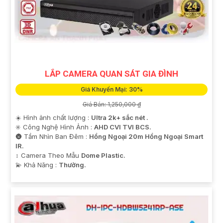
LẮP CAMERA QUAN SÁT GIA ĐÌNH
Giá Khuyến Mại: 30%
Giá Bán: 1,250,000 ₫
☀️ Hình ảnh chất lượng :
Ultra 2k+ sắc nét .
✳️ Công Nghệ Hình Ảnh :
AHD CVI TVI BCS.
🌚 Tầm Nhìn Ban Đêm :
Hồng Ngoại 20m Hồng Ngoại Smart
IR.
↕️ Camera Theo Mẫu
Dome Plastic.
️💫 Khả Năng :
Thường.