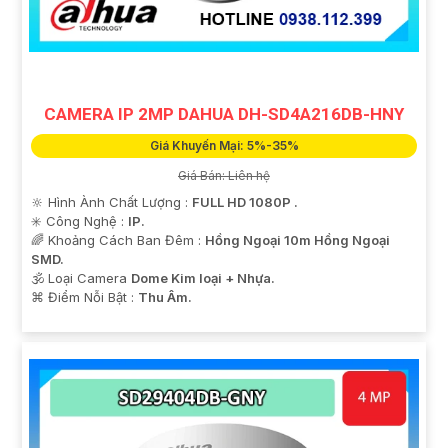
CAMERA IP 2MP DAHUA DH-SD4A216DB-HNY
Giá Khuyến Mại: 5%-35%
Giá Bán: Liên hệ
🔆 Hình Ành Chất Lượng :
FULL HD 1080P .
✳️ Công Nghệ :
IP.
🌈 Khoảng Cách Ban Đêm :
Hồng Ngoại 10m Hồng Ngoại
'
SMD.
🕉️ Loại Camera
Dome Kim loại + Nhựa.
️⌘ Điểm Nỗi Bật :
Thu Âm.