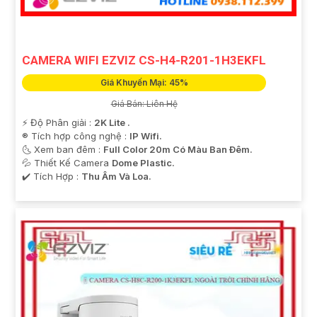
CAMERA WIFI EZVIZ CS-H4-R201-1H3EKFL
Giá Khuyến Mại: 45%
Giá Bán: Liên Hệ
️⚡ Độ Phân giải :
2K Lite .
®️ Tích hợp công nghệ :
IP Wifi.
🌜 Xem ban đêm :
Full Color 20m Có Màu Ban Ðêm.
💦 Thiết Kế Camera
Dome Plastic.
️✔️ Tích Hợp :
Thu Âm Và Loa.