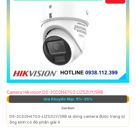
Camera Hikvision DS-2CD2H47G3-LIZS2UY/SRB
Giá Khuyến Mại: 5%-35%
Giá Bán:
DS-2CD2H47G3-LIZS2UY/SRB là dòng camera được trang bị
ống kính có độ phân giải 4