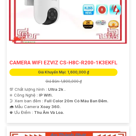
CAMERA WIFI EZVIZ CS-H8C-R200-1K3EKFL
Giá Khuyến Mại: 1,600,000 ₫
Giá Bán: 1,800,000 ₫
💯 Chất lượng hình :
Ultra 2k .
✳️ Công Nghệ :
IP Wifi.
🌛 Xem ban đêm :
Full Color 20m Có Màu Ban Ðêm.
🌧️ Mẫu Camera
Xoay 360.
️♚ Ưu Điểm :
Thu Âm Và Loa.