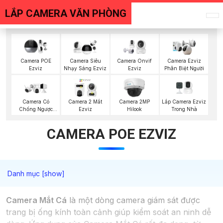
LẮP CAMERA VĂN PHÒNG
Camera POE
Camera Siêu
Camera Onvif
Camera Ezviz
Ezviz
Nhạy Sáng Ezviz
Ezviz
Phân Biệt Người
Lắp Camera Ezviz
Camera Có
Camera 2 Mắt
Camera 2MP
Trong Nhà
Chống Ngược
Ezviz
Hilook
Sáng Ezviz
CAMERA POE EZVIZ
Camera Mắt Cá
là một dòng camera giám sát được
trang bị ống kính toàn cảnh giúp kiểm soát an ninh dễ