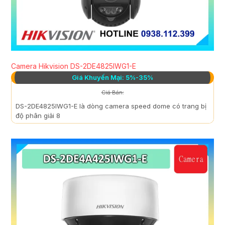
Camera Hikvision DS-2DE4825IWG1-E
Giá Khuyến Mại: 5%-35%
Giá Bán:
DS-2DE4825IWG1-E là dòng camera speed dome có trang bị
độ phân giải 8