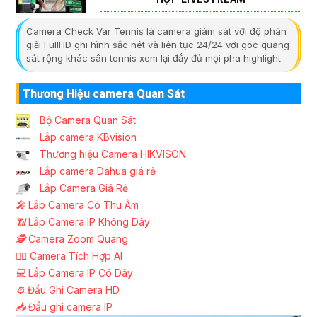
Camera Check Var Tennis là camera giám sát với độ phân
giải FullHD ghi hình sắc nét và liên tục 24/24 với góc quang
sát rộng khác sân tennis xem lại đầy đủ mọi pha highlight
Thương Hiệu camera Quan Sát
Bộ Camera Quan Sát
Lắp camera KBvision
Thương hiệu Camera HIKVISON
Lắp camera Dahua giá rẻ
Lắp Camera Giá Rẻ
️🎤️
Lắp Camera Có Thu Âm
📶
Lắp Camera IP Không Dây
🕵️
Camera Zoom Quang
🧛‍♀️
Camera Tích Hợp AI
💻
Lắp Camera IP Có Dây
⚙️
Đầu Ghi Camera HD
📥
Đầu ghi camera IP