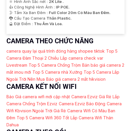
🔆 Hình Ảnh Sắc nét :
2K Lite .
👍 Công Nghệ Hình Ảnh :
IP POE.
🌛 Tầm Xa Ban Đêm :
Full Color 20m Có Màu Ban Ðêm.
🐉️ Cấu Tạo Camera
Thân Plastic.
️🔮 Đặt Điểm :
Thu Âm Và Loa.
CAMERA THEO CHỨC NĂNG
camera quay lại quá trình đóng hàng shopee tiktok
Top 5
Camera Đàm Thoại 2 Chiều
Lắp camera check var
Livestream
Top 5 Camera Chống Trộm
Bản báo giá camera 2
mắt imou mới
Top 5 Camera nhà Xưởng
Top 5 Camera Lắp
Ngoài Trời Nên Mua
Báo giá camera 2 mắt hikvision
CAMERA KẾT NỐI WIFI
Báo Giá camera wifi mới cập nhật
Camera Ezviz Giá Rẻ
Lắp
Camera Chống Trộm Ezviz
Camera Ezviz Báo Động
Camera
Wifi Kbvision Ngoài Trời Giá Rẻ
Camera Wifi Có Màu Ban
Đêm
Top 5 Camera Wifi 360 Tốt
Lắp Camera Wifi Thân
Dahua