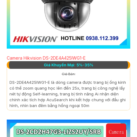
Camera Hikvision DS-2DE4A425IWG1-E
Giá Khuyến Mại: 5%-35%
Giá Bán:
DS-2DE4A425IWG1-E là dòng camera được trang bị ống kính
có thể zoom quang học lên đến 25x, trang bị công nghệ lấy
nét tự động Self-learning, trang bị tính năng Ai nhận diện
chính xác tích hợp AcuSearch khi kết hợp chung với đầu ghi
hình, nhìn ban đêm bằng hồng ngoại 50m