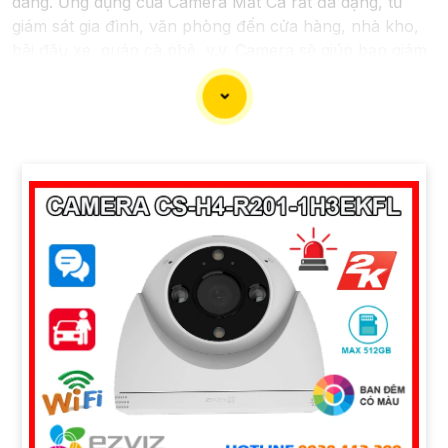
dàng. Ứng dụng của Camera Mắt Cá rất đa dạng, từ
giám sát gia đình, văn phòng đến cửa hàng, nhà kho,
bãi đậu xe, quán cà phê, v.v. Camera sẽ giúp bạn giám
sát và bảo vệ tài sản một cách hiệu quả và tiện lợi.
'