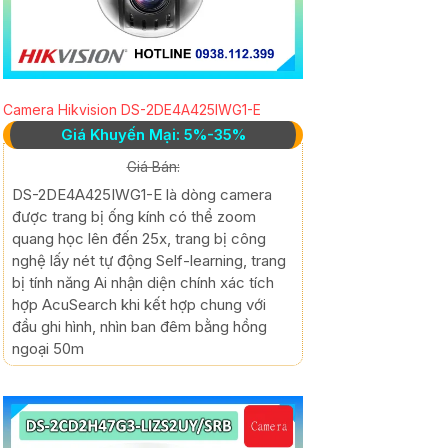
Camera Hikvision DS-2DE4A425IWG1-E
Giá Khuyến Mại: 5%-35%
Giá Bán:
DS-2DE4A425IWG1-E là dòng camera
được trang bị ống kính có thể zoom
quang học lên đến 25x, trang bị công
nghệ lấy nét tự động Self-learning, trang
bị tính năng Ai nhận diện chính xác tích
hợp AcuSearch khi kết hợp chung với
đầu ghi hình, nhìn ban đêm bằng hồng
ngoại 50m