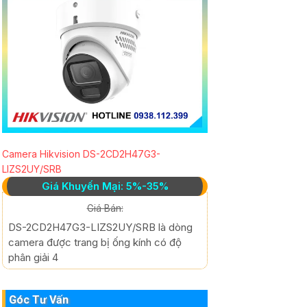
Camera Hikvision DS-2CD2H47G3-
LIZS2UY/SRB
Giá Khuyến Mại: 5%-35%
Giá Bán:
DS-2CD2H47G3-LIZS2UY/SRB là dòng
camera được trang bị ống kính có độ
phân giải 4
Góc Tư Vấn