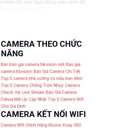
ạn theo dõi mọi hoạt động một cách dễ
a bạn ngay hôm nay!"
CAMERA THEO CHỨC
NĂNG
Bản báo giá camera hikvision mới
Báo giá
camera kbvision
Báo Giá Camera Chi Tiết
Top 5 camera nhà xưởng có màu ban đêm
Top 5 Camera Chống Trộm Nhạy
Camera
Check Var Live Stream
Báo Giá Camera
Dahua Mới Up Cập Nhật
Top 5 Camera Wifi
Cho Gia Đình
CAMERA KẾT NỐI WIFI
Camera Wifi Chính Hãng Kbone Xoay 360