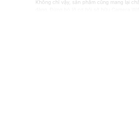
Không chỉ vậy, sản phẩm cũng mang lại chấ
dàng. Đừng bỏ lỡ cơ hội sở hữu Camera Wifi
Hy vọng đoạn văn trên sẽ giúp bạn trong vi