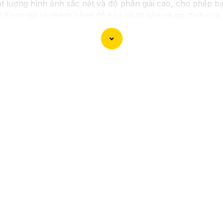
t lượng hình ảnh sắc nét và độ phân giải cao, cho phép b
 Ezviz giá rẻ chính hãng để bảo vệ tài sản và gia đình củ
ệc giới thiệu sản phẩm Camera Wifi Ezviz.