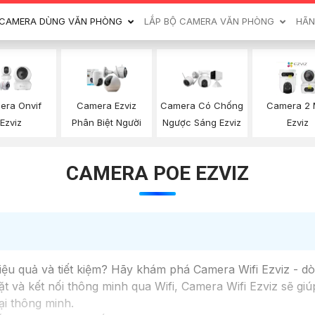
CAMERA DÙNG VĂN PHÒNG
LẮP BỘ CAMERA VĂN PHÒNG
HÃN
era Onvif
Camera Ezviz
Camera Có Chống
Camera 2 
Ezviz
Phân Biệt Người
Ngược Sáng Ezviz
Ezviz
CAMERA POE EZVIZ
iệu quả và tiết kiệm? Hãy khám phá Camera Wifi Ezviz - d
 đặt và kết nối thông minh qua Wifi, Camera Wifi Ezviz sẽ 
ại thông minh.