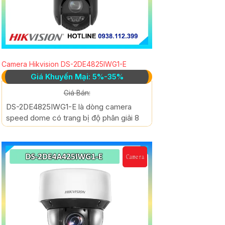
Camera Hikvision DS-2DE4825IWG1-E
Giá Khuyến Mại: 5%-35%
Giá Bán:
DS-2DE4825IWG1-E là dòng camera
speed dome có trang bị độ phân giải 8