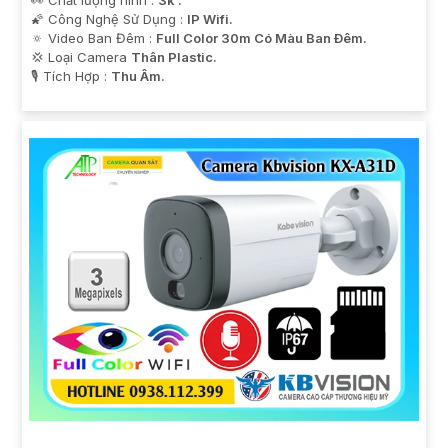
🌠 Công Nghệ Sử Dụng :
IP Wifi.
🔅 Video Ban Đêm :
Full Color 30m Có Màu Ban Ðêm.
💢 Loại Camera
Thân Plastic.
️🎙 Tích Hợp :
Thu Âm.