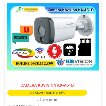
CAMERA KBVISION KX-A51D
Giá Khuyến Mại: 5%-35%
Giá Bán: liên hệ
👀 Chất lượng hình :
3k .