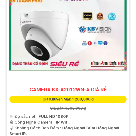
CAMERA KX-A2012WN-A GIÁ RẺ
Giá Khuyến Mại: 1,200,000 ₫
Giá Bán: 1,500,000 ₫
🔅 Độ sắc nét :
FULL HD 1080P .
🤖️ Công Nghệ Camera :
IP Wifi.
🌙 Khoảng Cách Ban Đêm :
Hồng Ngoại 30m Hồng Ngoại
Smart IR.