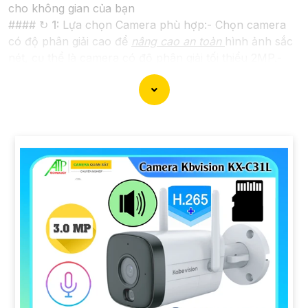
cho không gian của bạn
#### ↻
1:
Lựa chọn Camera phù hợp:- Chọn camera
có độ phân giải cao để
nâng cao an toàn
hình ảnh sắc
nét, cụ thể là camera có độ phân giải tối thiểu 2MP.-
Nên chọn camera có công nghệ hồng ngoại, giúp quay
được hình ảnh ban đêm cũng như trong điều kiện ánh
sáng yếu.
#### 🎥
2:
Vị trí lắp đặt Camera:- Đặt camera ở những
ngóc ngách quan trọng của không gian cần giám sát
như cổng ra vào, kho hàng, khu vực lưu thông người.-
Đảm bảo camera được lắp đặt ở độ cao phù hợp để
giám sát rộng đến tất cả các góc quan trọng.
#### 🦉
3:
Kết nối và lưu trữ hình ảnh:- Lựa chọn hệ
thống kết nối camera dễ dàng và ổn định như Wifi
hoặc cáp mạng.- Sử dụng thiết bị lưu trữ đám mây
hoặc thẻ nhớ để không bỏ lỡ bất kỳ hình ảnh quan
trọng nào.
#### ™️
4:
Bảo dưỡng và kiểm tra định kỳ:- Định kỳ
kiểm tra và vệ sinh camera để
nâng cao an toàn
hoạt