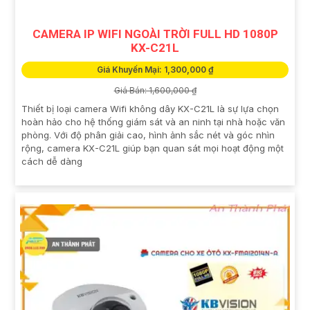
CAMERA IP WIFI NGOÀI TRỜI FULL HD 1080P
KX-C21L
Giá Khuyến Mại: 1,300,000 ₫
Giá Bán: 1,600,000 ₫
Thiết bị loại camera Wifi không dây KX-C21L là sự lựa chọn
hoàn hảo cho hệ thống giám sát và an ninh tại nhà hoặc văn
phòng. Với độ phân giải cao, hình ảnh sắc nét và góc nhìn
rộng, camera KX-C21L giúp bạn quan sát mọi hoạt động một
cách dễ dàng