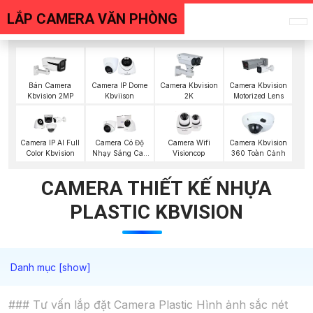
LẮP CAMERA VĂN PHÒNG
Bán Camera
Camera IP Dome
Camera Kbvision
Camera Kbvision
Kbvision 2MP
Kbviison
2K
Motorized Lens
Camera Wifi
Camera IP AI Full
Camera Có Độ
Camera Kbvision
Visioncop
Color Kbvision
Nhạy Sáng Cao
360 Toàn Cảnh
Kbvision
CAMERA THIẾT KẾ NHỰA
PLASTIC KBVISION
### Tư vấn lắp đặt Camera Plastic Hình ảnh sắc nét