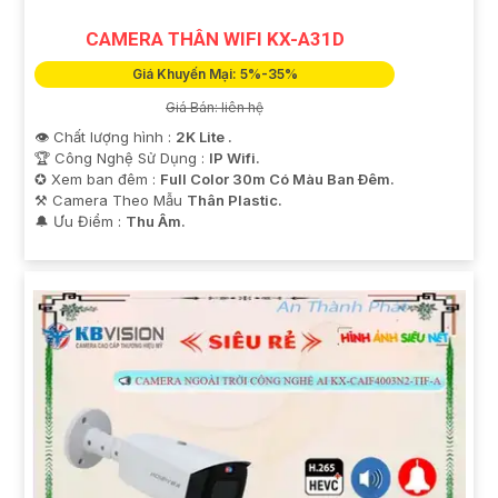
CAMERA THÂN WIFI KX-A31D
Giá Khuyến Mại: 5%-35%
Giá Bán: liên hệ
👁 Chất lượng hình :
2K Lite .
🏆 Công Nghệ Sử Dụng :
IP Wifi.
✪ Xem ban đêm :
Full Color 30m Có Màu Ban Ðêm.
⚒ Camera Theo Mẫu
Thân Plastic.
️🔔 Ưu Điểm :
Thu Âm.