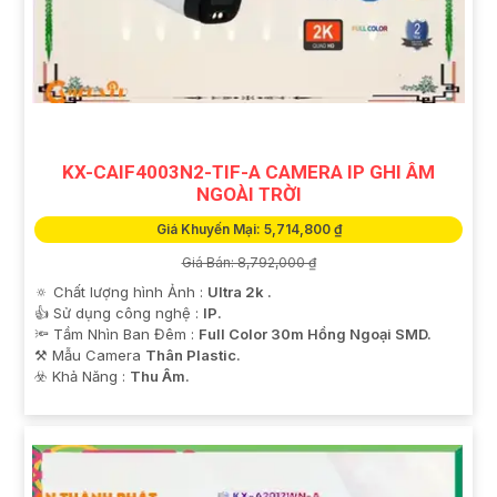
KX-CAIF4003N2-TIF-A CAMERA IP GHI ÂM
NGOÀI TRỜI
Giá Khuyến Mại: 5,714,800 ₫
Giá Bán: 8,792,000 ₫
🔅 Chất lượng hình Ảnh :
Ultra 2k .
👍 Sử dụng công nghệ :
IP.
🔦 Tầm Nhìn Ban Đêm :
Full Color 30m Hồng Ngoại SMD.
⚒ Mẫu Camera
Thân Plastic.
️☣️ Khả Năng :
Thu Âm.