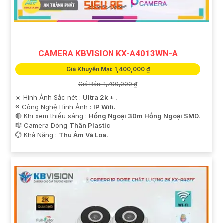
CAMERA KBVISION KX-A4013WN-A
Giá Khuyến Mại: 1,400,000 ₫
Giá Bán: 1,700,000 ₫
☀️ Hình Ảnh Sắc nét :
Ultra 2k + .
®️ Công Nghệ Hình Ảnh :
IP Wifi.
🔴 Khi xem thiếu sáng :
Hồng Ngoại 30m Hồng Ngoại SMD.
🎼️ Camera Dòng
Thân Plastic.
️💮 Khả Năng :
Thu Âm Và Loa.