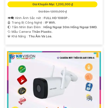
Giá Khuyến Mại: 1,200,000 ₫
Giá Bán: 1,500,000 ₫
👁️‍🗨 Hình Ảnh Sắc nét :
FULL HD 1080P .
🤖️ Trang Bị Công Nghệ :
IP Wifi.
🌔 Tầm Nhìn Ban Đêm :
Hồng Ngoại 30m Hồng Ngoại SMD.
💦 Mẫu Camera
Thân Plastic.
️💎 Khả Năng :
Thu Âm Và Loa.