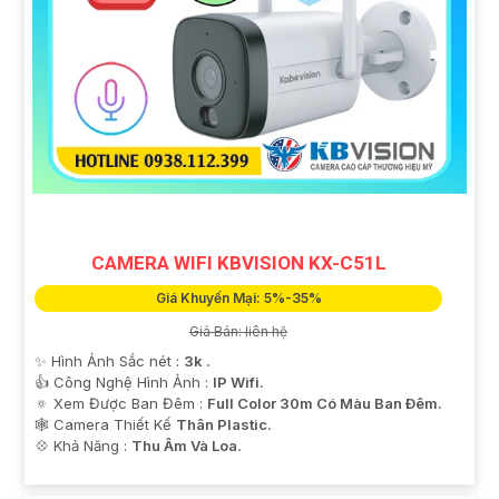
'
CAMERA WIFI KBVISION KX-C51L
Giá Khuyến Mại: 5%-35%
Giá Bán: liên hệ
✨ Hình Ảnh Sắc nét :
3k .
👍 Công Nghệ Hình Ảnh :
IP Wifi.
🔅 Xem Được Ban Đêm :
Full Color 30m Có Màu Ban Ðêm.
🕸️ Camera Thiết Kế
Thân Plastic.
️💠 Khả Năng :
Thu Âm Và Loa.