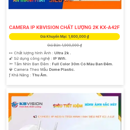
CAMERA IP KBVISION CHẤT LƯỢNG 2K KX-A42F
Giá Khuyến Mại: 1,600,000 ₫
Giá Bán: 1,900,000 ₫
👀 Chất lượng hình Ảnh :
Ultra 2k .
🌠 Sử dụng công nghệ :
IP Wifi.
🔦 Tầm Nhìn Ban Đêm :
Full Color 30m Có Màu Ban Ðêm.
💎 Camera Theo Mẫu
Dome Plastic.
️ƒ Khả Năng :
Thu Âm.