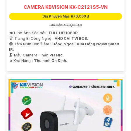
CAMERA KBVISION KX-C2121S5-VN
Giá Khuyến Mại: 870,000 ₫
Giá Bán: 970,000 ₫
👁 Hình Ảnh Sắc nét :
FULL HD 1080P .
🏆 Trang Bị Công Nghệ :
AHD CVI TVI BCS.
🌚 Tầm Nhìn Ban Đêm :
Hồng Ngoại 30m Hồng Ngoại Smart
IR.
🗜️ Mẫu Camera
Thân Plastic.
️➲ Khả Năng :
Thu hình Ổn Định.