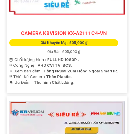
CAMERA KBVISION KX-A2111C4-VN
Giá Khuyến Mại: 505,000 ₫
Giá Bán: 605,000 ₫
🦉 Chất lượng hình :
FULL HD 1080P .
®️ Công Nghệ :
AHD CVI TVI BCS.
'
🔅 Xem ban đêm :
Hồng Ngoại 20m Hồng Ngoại Smart IR.
⛓ Thiết Kế Camera
Thân Plastic.
️🔔 Ưu Điểm :
Thu hình Chất Lượng.