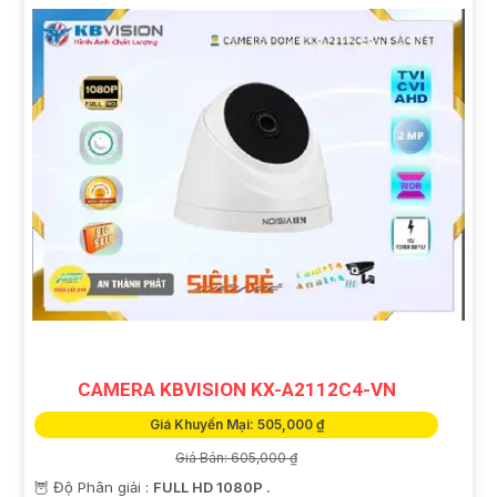
CAMERA KBVISION KX-A2112C4-VN
Giá Khuyến Mại: 505,000 ₫
Giá Bán: 605,000 ₫
🦉 Độ Phân giải :
FULL HD 1080P .