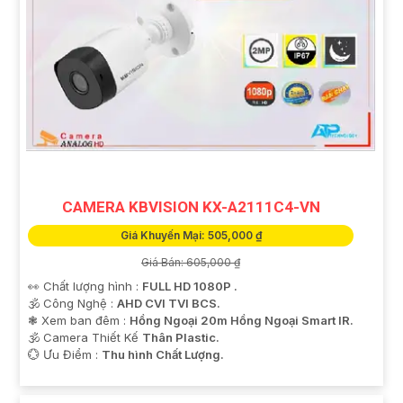
CAMERA KBVISION KX-A2111C4-VN
Giá Khuyến Mại: 505,000 ₫
Giá Bán: 605,000 ₫
👀 Chất lượng hình :
FULL HD 1080P .
🕉️ Công Nghệ :
AHD CVI TVI BCS.
❃ Xem ban đêm :
Hồng Ngoại 20m Hồng Ngoại Smart IR.
🕉️ Camera Thiết Kế
Thân Plastic.
️💮 Ưu Điểm :
Thu hình Chất Lượng.