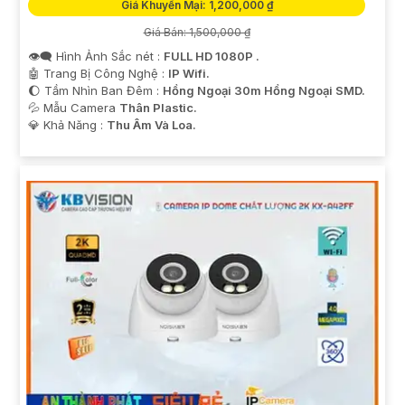
Giá Khuyến Mại: 1,200,000 ₫
Giá Bán: 1,500,000 ₫
👁️‍🗨 Hình Ảnh Sắc nét :
FULL HD 1080P .
🤖️ Trang Bị Công Nghệ :
IP Wifi.
🌔 Tầm Nhìn Ban Đêm :
Hồng Ngoại 30m Hồng Ngoại SMD.
💦 Mẫu Camera
Thân Plastic.
️💎 Khả Năng :
Thu Âm Và Loa.