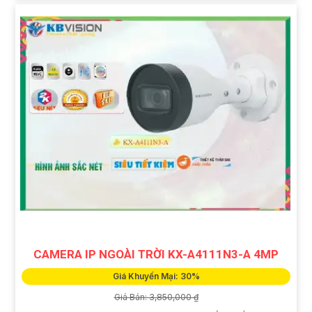
CAMERA IP NGOÀI TRỜI KX-A4111N3-A 4MP
Giá Khuyến Mại: 30%
Giá Bán: 3,850,000 ₫