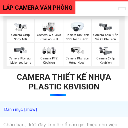
LẮP CAMERA VĂN PHÒNG
Camera Chip
Camera Wifi 360
Camera Kbvision
Camera Xem Biển
Sony NIR
Kbvision Full
360 Toàn Cảnh
Số Xe Kbvision
KBvision
Color
Camera Kbvision
Camera PTZ
Camera Kbvision
Camera 2k Ip
Motorized Lens
Kbvision
Hồng Ngoại
Kbvision
CAMERA THIẾT KẾ NHỰA
PLASTIC KBVISION
Chào bạn, dưới đây là một số câu giới thiệu cho việc