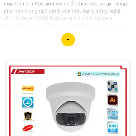
mua Camera Kbvision với chiết khấu cao và giải pháp
phù hợp trong ngữ cảnh của một đại lý công nghệ:
🛃
1:
"Chào anh/chị! Bạn đang tìm kiếm Camera
Kbvision với chiết khấu hấp dẫn? Hãy đến với chúng tôi
để nhận ưu đãi đặc biệt và được tư vấn về giải pháp
chính xác nhất cho nhu cầu an ninh của bạn!"
️🏅️
2:
"Bạn muốn mua Camera Kbvision với giá ưu đãi
và giải pháp phù hợp? Liên hệ ngay với chúng tôi để
được hỗ trợ tốt nhất từ đội ngũ chuyên gia có kinh
nghiệm!"
️🥈
3:
"Chúng tôi cam kết cung cấp Camera Kbvision
chính hãng với chiết khấu cao nhất trên thị trường.
Hãy đến với chúng tôi để trải nghiệm dịch vụ tốt nhất
và nhận được sự tư vấn chuyên nghiệp về giải pháp an
ninh cần thiết!"
Hy vọng những câu giới thiệu trên sẽ giúp bạn thành
công trong việc tiếp cận khách hàng và tăng cơ hội
bán hàng của bạn. Nếu có bất kỳ yêu cầu hay câu hỏi
nào khác, bạn có thể chia sẻ để tôi hỗ trợ bạn tốt hơn!