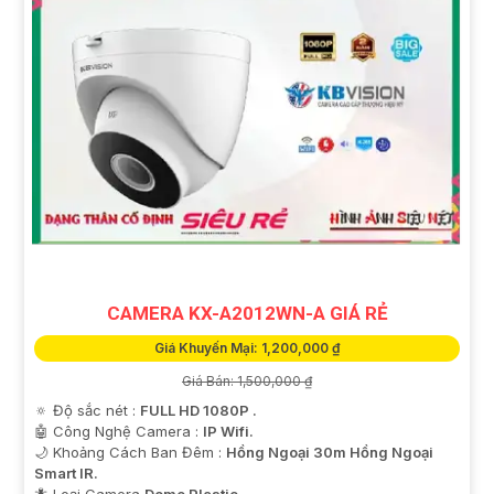
CAMERA KX-A2012WN-A GIÁ RẺ
Giá Khuyến Mại: 1,200,000 ₫
Giá Bán: 1,500,000 ₫
🔅 Độ sắc nét :
FULL HD 1080P .
🤖️ Công Nghệ Camera :
IP Wifi.
🌙 Khoảng Cách Ban Đêm :
Hồng Ngoại 30m Hồng Ngoại
Smart IR.
🐜 Loại Camera
Dome Plastic.