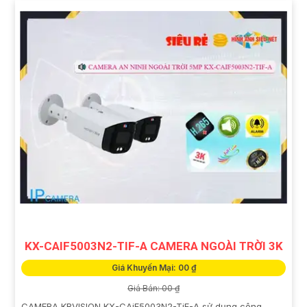
KX-CAIF5003N2-TIF-A CAMERA NGOÀI TRỜI 3K
Giá Khuyến Mại: 00 ₫
Giá Bán: 00 ₫
CAMERA KBVISION KX-CAiF5003N2-TiF-A sử dụng công