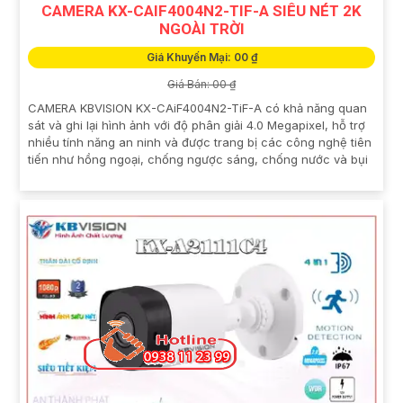
CAMERA KX-CAIF4004N2-TIF-A SIÊU NÉT 2K
NGOÀI TRỜI
Giá Khuyến Mại: 00 ₫
Giá Bán: 00 ₫
CAMERA KBVISION KX-CAiF4004N2-TiF-A có khả năng quan
sát và ghi lại hình ảnh với độ phân giải 4.0 Megapixel, hỗ trợ
nhiều tính năng an ninh và được trang bị các công nghệ tiên
tiến như hồng ngoại, chống ngược sáng, chống nước và bụi