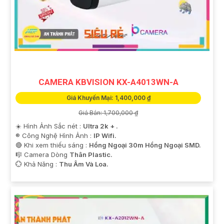
CAMERA KBVISION KX-A4013WN-A
Giá Khuyến Mại: 1,400,000 ₫
Giá Bán: 1,700,000 ₫
☀️ Hình Ảnh Sắc nét :
Ultra 2k + .
®️ Công Nghệ Hình Ảnh :
IP Wifi.
🔴 Khi xem thiếu sáng :
Hồng Ngoại 30m Hồng Ngoại SMD.
🎼️ Camera Dòng
Thân Plastic.
️💮 Khả Năng :
Thu Âm Và Loa.