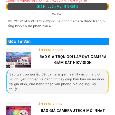
Camera Hikvision DS-2CD2H47G3-LIZS2UY/SRB
Giá Khuyến Mại: 5%-35%
Giá Bán:
DS-2CD2H47G3-LIZS2UY/SRB là dòng camera được trang bị
ống kính có độ phân giải 4
Góc Tư Vấn
LẦN XEM: 40083
BÁO GIÁ TRỌN GÓI LẮP ĐẶT CAMERA
GIÁM SÁT HIKVISION
Báo giá trọn gói lắp đặt camera giám sát Hikvision là dịch
vụ chuyên nghiệp và đáng tin cậy giúp bạn bảo vệ an ninh
tại gia đình, cửa hàng hoặc văn phòng. Với đội ngũ kỹ
thuật...
LẦN XEM: 26967
BÁO GIÁ CAMERA JTECH MỚI NHẤT