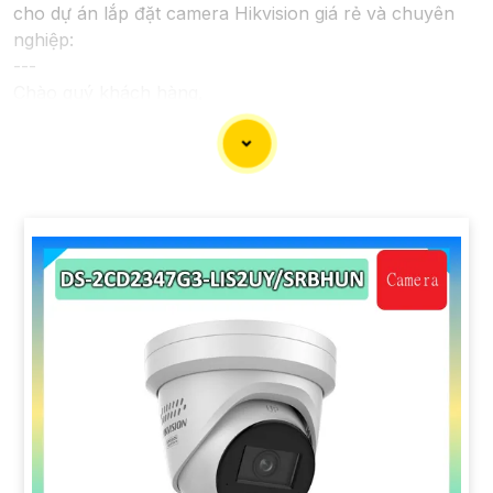
cho dự án lắp đặt camera Hikvision giá rẻ và chuyên
nghiệp:
---
Chào quý khách hàng,
Chúng tôi xin trân trọng giới thiệu đến quý vị dịch vụ
lắp đặt camera Hikvision giá rẻ và chuyên nghiệp cho
dự án của quý vị.
Với kinh nghiệm lâu năm trong lĩnh vực lắp đặt camera
an ninh, đội ngũ kỹ thuật viên của chúng tôi cam kết sẽ
mang đến cho quý vị những giải pháp an ninh hiệu
quả, đáng tin cậy và tiết kiệm chi phí.
Camera của Hikvision được biết đến là một trong
những thương hiệu hàng đầu thế giới về giải pháp an
ninh video. Với các tính năng và công nghệ tiên tiến,
camera Hikvision không chỉ
chắc chắn
chất lượng hình
ảnh sắc nét mà còn đem đến sự tin cậy và an toàn cho
dự án của quý vị.
Nếu quý vị quan tâm đến việc lắp đặt camera Hikvision
giá rẻ và chuyên nghiệp cho dự án của mình, chúng tôi