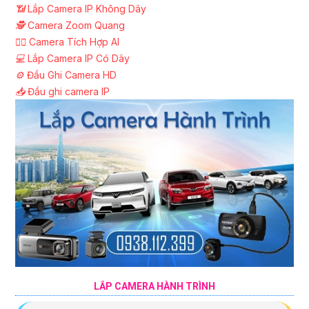
📶
Lắp Camera IP Không Dây
🕵️
Camera Zoom Quang
🧛‍♀️
Camera Tích Hợp AI
💻
Lắp Camera IP Có Dây
⚙️
Đầu Ghi Camera HD
📥
Đầu ghi camera IP
LẮP CAMERA HÀNH TRÌNH