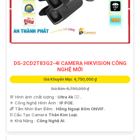
DS-2CD2T83G2-4I CAMERA HIKVISION CÔNG
NGHỆ MỚI
Giá Khuyến Mại: 4,750,000 ₫
Giá Bán: 6,790,000 ₫
💯 Hình ảnh chất lượng :
Ultra 4k 👍🏾 .
⚜️ Công Nghệ Hình Ảnh :
IP POE.
🌈 Tầm Nhìn Ban Đêm :
Hồng Ngoại 80m ONVIF.
⛓ Cấu Tạo Camera
Thân Kim Loại.
️☣️ Khả Năng :
Công Nghệ AI.