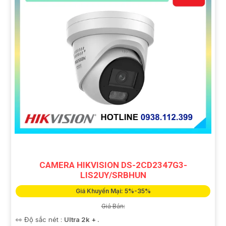
CAMERA HIKVISION DS-2CD2347G3-
LIS2UY/SRBHUN
Giá Khuyến Mại: 5%-35%
Giá Bán:
👀 Độ sắc nét :
Ultra 2k + .