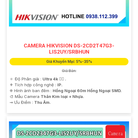
CAMERA HIKVISION DS-2CD2T47G3-
LIS2UY/SRBHUN
Giá Khuyến Mại: 5%-35%
Giá Bán:
🔅 Độ Phân giải :
Ultra 4k 👍🏾 .
⚜️ Tích hợp công nghệ :
IP.
❈ Hình ảnh ban đêm :
Hồng Ngoại 60m Hồng Ngoại SMD.
🎨 Mẫu Camera
Thân Kim loại + Nhựa.
️⇝ Ưu Điểm :
Thu Âm.