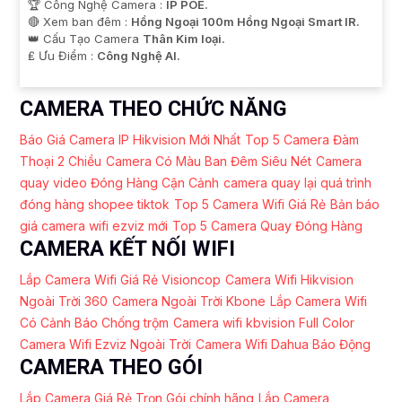
🏆 Công Nghệ Camera :
IP POE.
🔴 Xem ban đêm :
Hồng Ngoại 100m Hồng Ngoại Smart IR.
👑 Cấu Tạo Camera
Thân Kim loại.
️₤ Ưu Điểm :
Công Nghệ AI.
CAMERA THEO CHỨC NĂNG
Báo Giá Camera IP Hikvision Mới Nhất
Top 5 Camera Đàm
Thoại 2 Chiều
Camera Có Màu Ban Đêm Siêu Nét
Camera
quay video Đóng Hàng Cận Cảnh
camera quay lại quá trình
đóng hàng shopee tiktok
Top 5 Camera Wifi Giá Rẻ
Bản báo
giá camera wifi ezviz mới
Top 5 Camera Quay Đóng Hàng
CAMERA KẾT NỐI WIFI
Lắp Camera Wifi Giá Rẻ Visioncop
Camera Wifi Hikvision
Ngoài Trời 360
Camera Ngoài Trời Kbone
Lắp Camera Wifi
Có Cảnh Báo Chống trộm
Camera wifi kbvision Full Color
Camera Wifi Ezviz Ngoài Trời
Camera Wifi Dahua Báo Động
CAMERA THEO GÓI
Lắp Camera Giá Rẻ Trọn Gói chính hãng
Lắp Camera