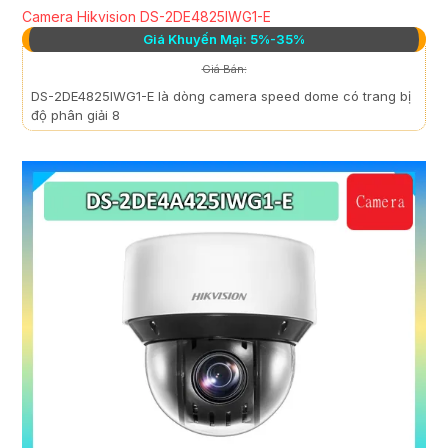
Camera Hikvision DS-2DE4825IWG1-E
Giá Khuyến Mại: 5%-35%
Giá Bán:
DS-2DE4825IWG1-E là dòng camera speed dome có trang bị
độ phân giải 8