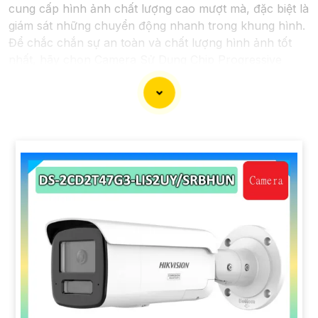
cung cấp hình ảnh chất lượng cao mượt mà, đặc biệt là
giám sát những chuyển động nhanh trong khung hình.
Để chắc chắn sự an toàn và chất lượng hình ảnh tốt
nhất, hãy chọn Camera Sử Dụng Chip Progressive
Scan CMOS cho hệ thống giám sát của bạn dưới đây
nhé!
'