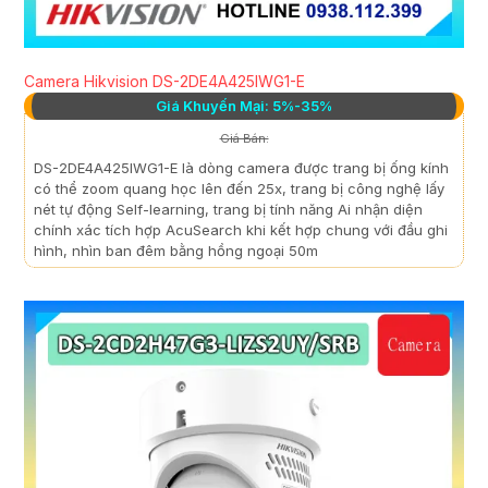
Camera Hikvision DS-2DE4A425IWG1-E
Giá Khuyến Mại: 5%-35%
Giá Bán:
DS-2DE4A425IWG1-E là dòng camera được trang bị ống kính
có thể zoom quang học lên đến 25x, trang bị công nghệ lấy
nét tự động Self-learning, trang bị tính năng Ai nhận diện
chính xác tích hợp AcuSearch khi kết hợp chung với đầu ghi
hình, nhìn ban đêm bằng hồng ngoại 50m