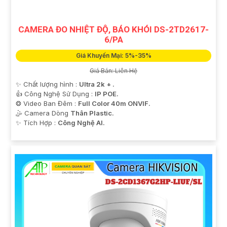
CAMERA ĐO NHIỆT ĐỘ, BÁO KHÓI DS-2TD2617-
6/PA
Giá Khuyến Mại: 5%-35%
Giá Bán: Liên Hệ
✨ Chất lượng hình :
Ultra 2k + .
👍 Công Nghệ Sử Dụng :
IP POE.
❂ Video Ban Đêm :
Full Color 40m ONVIF.
🤹 Camera Dòng
Thân Plastic.
️✨ Tích Hợp :
Công Nghệ AI.