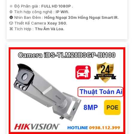
🔆 Độ Phân giải :
FULL HD 1080P .
⚙ Tích hợp công nghệ :
IP Wifi.
🌚 Nhìn Ban Đêm :
Hồng Ngoại 30m Hồng Ngoại Smart IR.
🎲 Thiết Kế Camera
Xoay 360.
️⌘ Tích Hợp :
Thu Âm Và Loa.