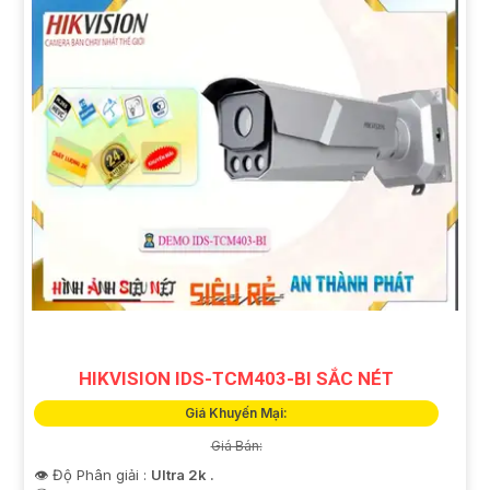
HIKVISION IDS-TCM403-BI SẮC NÉT
Giá Khuyến Mại:
Giá Bán:
👁 Độ Phân giải :
Ultra 2k .