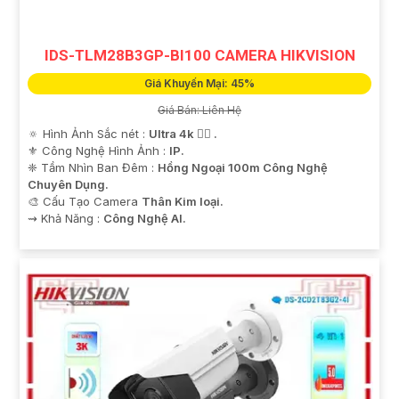
IDS-TLM28B3GP-BI100 CAMERA HIKVISION
Giá Khuyến Mại: 45%
Giá Bán: Liên Hệ
🔅 Hình Ảnh Sắc nét :
Ultra 4k 👍🏾 .
⚜️ Công Nghệ Hình Ảnh :
IP.
❈ Tầm Nhìn Ban Đêm :
Hồng Ngoại 100m Công Nghệ
Chuyên Dụng.
🎨 Cấu Tạo Camera
Thân Kim loại.
️⇝ Khả Năng :
Công Nghệ AI.