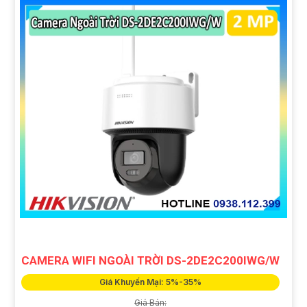
CAMERA WIFI NGOÀI TRỜI DS-2DE2C200IWG/W
Giá Khuyến Mại: 5%-35%
Giá Bán: