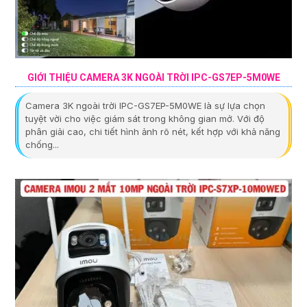
GIỚI THIỆU CAMERA 3K NGOÀI TRỜI IPC-GS7EP-5M0WE
Camera 3K ngoài trời IPC-GS7EP-5M0WE là sự lựa chọn
tuyệt vời cho việc giám sát trong không gian mở. Với độ
phân giải cao, chi tiết hình ảnh rõ nét, kết hợp với khả năng
chống...