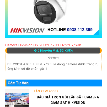
Camera Hikvision DS-2CD2H47G3-LIZS2UY/SRB
Giá Khuyến Mại: 5%-35%
Giá Bán:
DS-2CD2H47G3-LIZS2UY/SRB là dòng camera được trang bị
ống kính có độ phân giải 4
Góc Tư Vấn
LẦN XEM: 40032
BÁO GIÁ TRỌN GÓI LẮP ĐẶT CAMERA
GIÁM SÁT HIKVISION