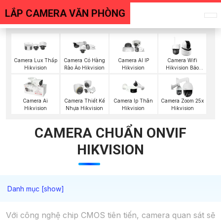
LẮP CAMERA VĂN PHÒNG
Camera Lux Thấp
Camera Có Hàng
Camera AI IP
Camera Wifi
Hikvision
Rào Ảo Hikvision
Hikvision
Hikvision Báo
Động
Camera Ai
Camera Thiết Kế
Camera Ip Thân
Camera Zoom 25x
Hikvision
Nhựa Hikvision
Hikvision
Hikvision
CAMERA CHUẨN ONVIF
HIKVISION
Với công nghệ chip CMOS tiên tiến, camera quan sát sẽ