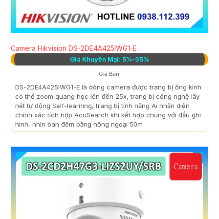
Camera Hikvision DS-2DE4A425IWG1-E
Giá Khuyến Mại: 5%-35%
Giá Bán:
DS-2DE4A425IWG1-E là dòng camera được trang bị ống kính
có thể zoom quang học lên đến 25x, trang bị công nghệ lấy
nét tự động Self-learning, trang bị tính năng Ai nhận diện
chính xác tích hợp AcuSearch khi kết hợp chung với đầu ghi
hình, nhìn ban đêm bằng hồng ngoại 50m