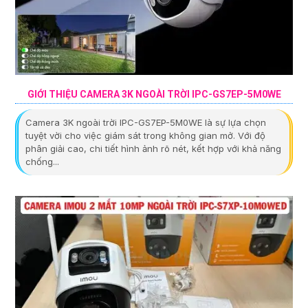
GIỚI THIỆU CAMERA 3K NGOÀI TRỜI IPC-GS7EP-5M0WE
Camera 3K ngoài trời IPC-GS7EP-5M0WE là sự lựa chọn
tuyệt vời cho việc giám sát trong không gian mở. Với độ
phân giải cao, chi tiết hình ảnh rõ nét, kết hợp với khả năng
chống...