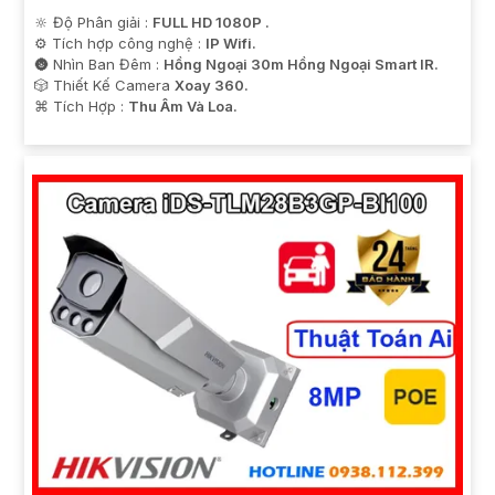
🔆 Độ Phân giải :
FULL HD 1080P .
⚙ Tích hợp công nghệ :
IP Wifi.
🌚 Nhìn Ban Đêm :
Hồng Ngoại 30m Hồng Ngoại Smart IR.
🎲 Thiết Kế Camera
Xoay 360.
️⌘ Tích Hợp :
Thu Âm Và Loa.