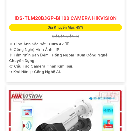
IDS-TLM28B3GP-BI100 CAMERA HIKVISION
Giá Khuyến Mại: 45%
Giá Bán: Liên Hệ
🔅 Hình Ảnh Sắc nét :
Ultra 4k 👍🏾 .
⚜️ Công Nghệ Hình Ảnh :
IP.
❈ Tầm Nhìn Ban Đêm :
Hồng Ngoại 100m Công Nghệ
Chuyên Dụng.
🎨 Cấu Tạo Camera
Thân Kim loại.
️⇝ Khả Năng :
Công Nghệ AI.