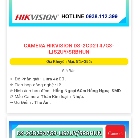
CAMERA HIKVISION DS-2CD2T47G3-
LIS2UY/SRBHUN
Giá Khuyến Mại: 5%-35%
Giá Bán:
🔅 Độ Phân giải :
Ultra 4k 👍🏾 .
⚜️ Tích hợp công nghệ :
IP.
❈ Hình ảnh ban đêm :
Hồng Ngoại 60m Hồng Ngoại SMD.
🎨 Mẫu Camera
Thân Kim loại + Nhựa.
️⇝ Ưu Điểm :
Thu Âm.