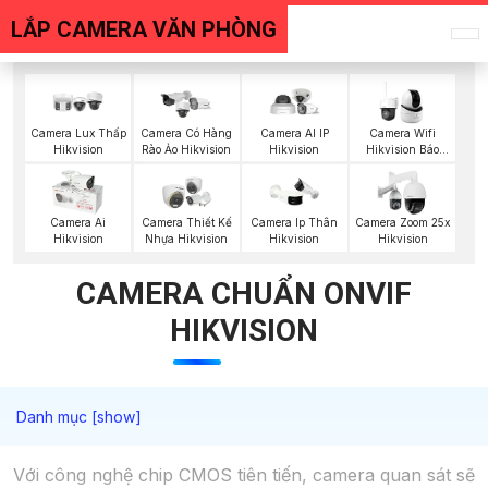
LẮP CAMERA VĂN PHÒNG
Camera Lux Thấp
Camera Có Hàng
Camera AI IP
Camera Wifi
Hikvision
Rào Ảo Hikvision
Hikvision
Hikvision Báo
Động
Camera Ai
Camera Thiết Kế
Camera Ip Thân
Camera Zoom 25x
Hikvision
Nhựa Hikvision
Hikvision
Hikvision
CAMERA CHUẨN ONVIF
HIKVISION
Với công nghệ chip CMOS tiên tiến, camera quan sát sẽ