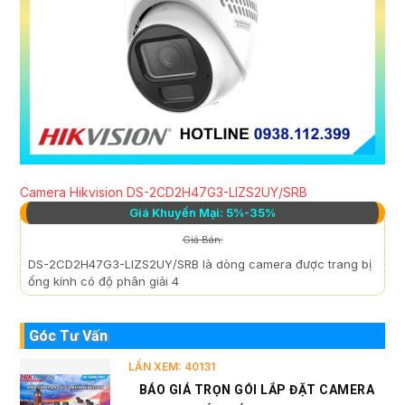
Camera Hikvision DS-2CD2H47G3-LIZS2UY/SRB
Giá Khuyến Mại: 5%-35%
Giá Bán:
DS-2CD2H47G3-LIZS2UY/SRB là dòng camera được trang bị
ống kính có độ phân giải 4
Góc Tư Vấn
LẦN XEM: 40131
BÁO GIÁ TRỌN GÓI LẮP ĐẶT CAMERA