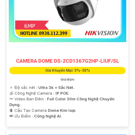
CAMERA DOME DS-2CD1367G2HP-LIUF/SL
Giá Khuyến Mại: 5%-35%
Giá Bán:
🔅 Độ sắc nét :
Ultra 3k + Sắc Nét .
🕉️ Công Nghệ Camera :
IP POE.
🔦 Video Ban Đêm :
Full Color 30m Công Nghệ Chuyên
Dụng.
🐜 Cấu Tạo Camera
Dome Kim loại.
️📢 Ưu Điểm :
Công Nghệ AI.