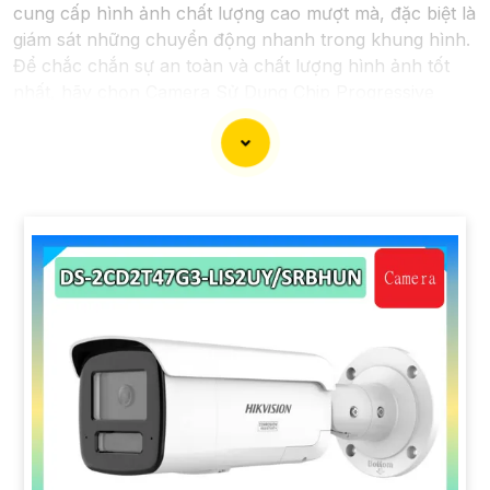
cung cấp hình ảnh chất lượng cao mượt mà, đặc biệt là
giám sát những chuyển động nhanh trong khung hình.
Để chắc chắn sự an toàn và chất lượng hình ảnh tốt
nhất, hãy chọn Camera Sử Dụng Chip Progressive
Scan CMOS cho hệ thống giám sát của bạn dưới đây
nhé!
'