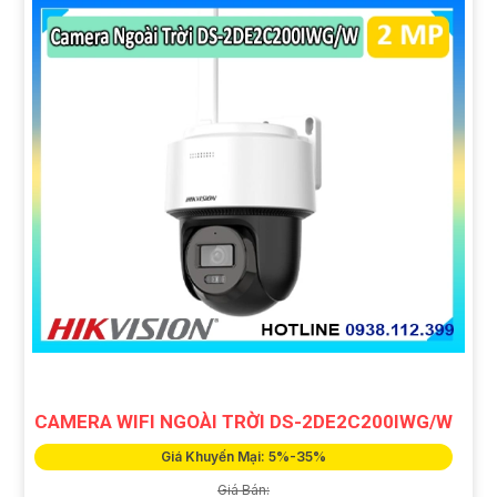
CAMERA WIFI NGOÀI TRỜI DS-2DE2C200IWG/W
Giá Khuyến Mại: 5%-35%
Giá Bán: