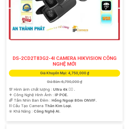
DS-2CD2T83G2-4I CAMERA HIKVISION CÔNG
NGHỆ MỚI
Giá Khuyến Mại: 4,750,000 ₫
Giá Bán: 6,790,000 ₫
💯 Hình ảnh chất lượng :
Ultra 4k 👍🏾 .
⚜️ Công Nghệ Hình Ảnh :
IP POE.
🌈 Tầm Nhìn Ban Đêm :
Hồng Ngoại 80m ONVIF.
⛓ Cấu Tạo Camera
Thân Kim Loại.
️☣️ Khả Năng :
Công Nghệ AI.