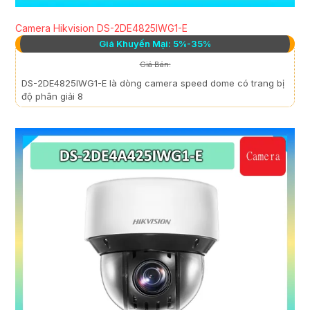
Camera Hikvision DS-2DE4825IWG1-E
Giá Khuyến Mại: 5%-35%
Giá Bán:
DS-2DE4825IWG1-E là dòng camera speed dome có trang bị
độ phân giải 8