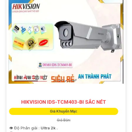
HIKVISION IDS-TCM403-BI SẮC NÉT
Giá Khuyến Mại:
Giá Bán:
👁 Độ Phân giải :
Ultra 2k .