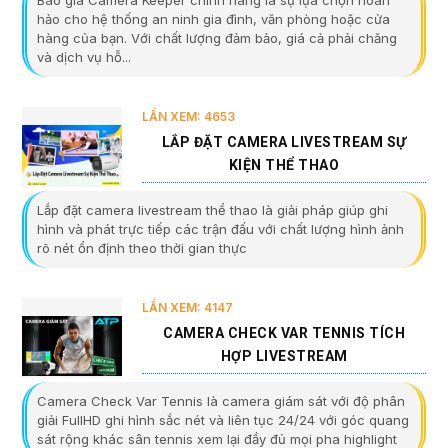
Báo giá Camera Keeper chính hãng là sự lựa chọn hoàn
hảo cho hệ thống an ninh gia đình, văn phòng hoặc cửa
hàng của bạn. Với chất lượng đảm bảo, giá cả phải chăng
và dịch vụ hỗ...
LẦN XEM: 4653
LẮP ĐẶT CAMERA LIVESTREAM SỰ
KIỆN THỂ THAO
Lắp đặt camera livestream thể thao là giải pháp giúp ghi
hình và phát trực tiếp các trận đấu với chất lượng hình ảnh
rõ nét ổn định theo thời gian thực
LẦN XEM: 4147
CAMERA CHECK VAR TENNIS TÍCH
HỢP LIVESTREAM
Camera Check Var Tennis là camera giám sát với độ phân
giải FullHD ghi hình sắc nét và liên tục 24/24 với góc quang
sát rộng khác sân tennis xem lại đầy đủ mọi pha highlight