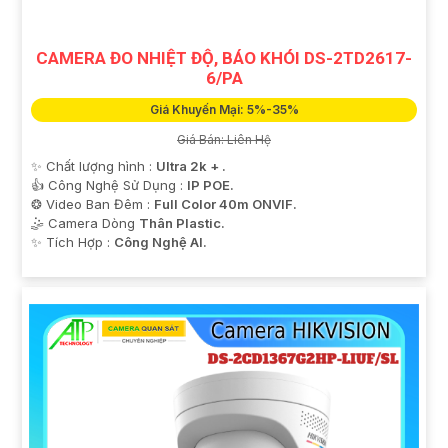
CAMERA ĐO NHIỆT ĐỘ, BÁO KHÓI DS-2TD2617-
6/PA
Giá Khuyến Mại: 5%-35%
Giá Bán: Liên Hệ
✨ Chất lượng hình :
Ultra 2k + .
👍 Công Nghệ Sử Dụng :
IP POE.
❂ Video Ban Đêm :
Full Color 40m ONVIF.
🤹 Camera Dòng
Thân Plastic.
️✨ Tích Hợp :
Công Nghệ AI.