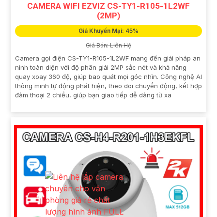
CAMERA WIFI EZVIZ CS-TY1-R105-1L2WF
(2MP)
Giá Khuyến Mại: 45%
Giá Bán: Liên Hệ
Camera gọi điện CS-TY1-R105-1L2WF mang đến giải pháp an
ninh toàn diện với độ phân giải 2MP sắc nét và khả năng
quay xoay 360 độ, giúp bao quát mọi góc nhìn. Công nghệ AI
thông minh tự động phát hiện, theo dõi chuyển động, kết hợp
đàm thoại 2 chiều, giúp bạn giao tiếp dễ dàng từ xa