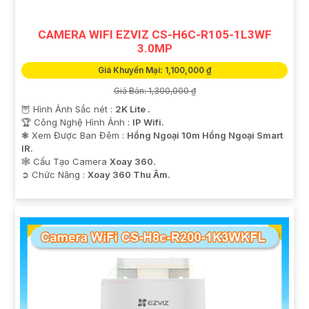
CAMERA WIFI EZVIZ CS-H6C-R105-1L3WF
3.0MP
Giá Khuyến Mại: 1,100,000 ₫
Giá Bán: 1,300,000 ₫
🦉 Hình Ảnh Sắc nét :
2K Lite .
🏆 Công Nghệ Hình Ảnh :
IP Wifi.
❃ Xem Được Ban Đêm :
Hồng Ngoại 10m Hồng Ngoại Smart
IR.
🕸️ Cấu Tạo Camera
Xoay 360.
️➲ Chức Năng :
Xoay 360 Thu Âm.