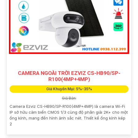
CAMERA NGOÀI TRỜI EZVIZ CS-HB90/SP-
R100(4MP+4MP)
Giá Khuyến Mại: 5%-35%
Giá Bán:
Camera Ezviz CS-HB90/SP-R100(4MP+4MP) là camera Wi-Fi
IP sở hữu cảm biến CMOS 1/3 cùng độ phân giải 2K+ cho một
ống kính, mang đến hình ảnh sắc nét. Thiết kế ống kính kép
2