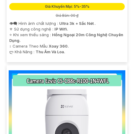
Giá Khuyến Mại: 5%-35%
Giá Bán: 00 ₫
👁️‍🗨 Hình ảnh chất lượng :
Ultra 3k + Sắc Nét .
⚜️ Sử dụng công nghệ :
IP Wifi.
⭐ Khi xem thiếu sáng :
Hồng Ngoại 20m Công Nghệ Chuyên
Dụng.
↕️ Camera Theo Mẫu
Xoay 360.
️ლ Khả Năng :
Thu Âm Và Loa.