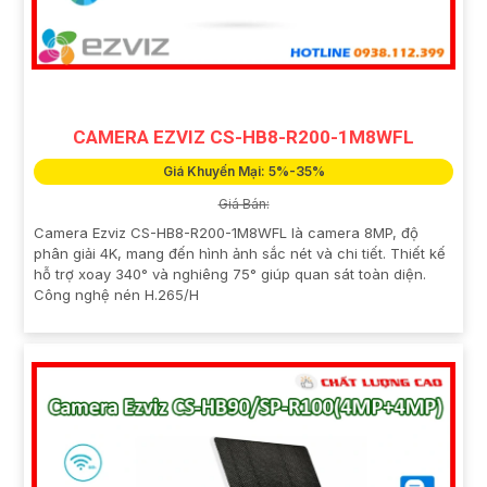
CAMERA EZVIZ CS-HB8-R200-1M8WFL
Giá Khuyến Mại: 5%-35%
Giá Bán:
Camera Ezviz CS-HB8-R200-1M8WFL là camera 8MP, độ
phân giải 4K, mang đến hình ảnh sắc nét và chi tiết. Thiết kế
hỗ trợ xoay 340° và nghiêng 75° giúp quan sát toàn diện.
Công nghệ nén H.265/H