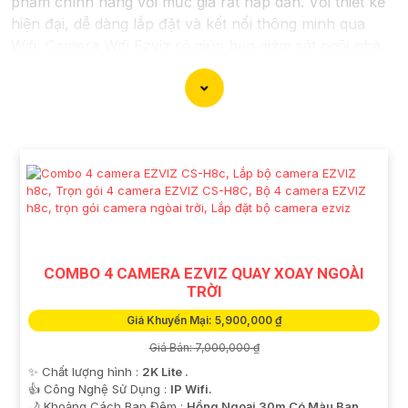
phẩm chính hãng với mức giá rất hấp dẫn. Với thiết kế
hiện đại, dễ dàng lắp đặt và kết nối thông minh qua
Wifi, Camera Wifi Ezviz sẽ giúp bạn giám sát ngôi nhà
hoặc văn phòng mọi lúc mọi nơi chỉ bằng một chiếc
điện thoại thông minh.
Không chỉ vậy, sản phẩm cũng mang lại chất lượng
hình ảnh sắc nét và độ phân giải cao, cho phép bạn
theo dõi mọi hoạt động một cách dễ dàng. Đừng bỏ lỡ
cơ hội sở hữu Camera Wifi Ezviz giá rẻ chính hãng để
bảo vệ tài sản và gia đình của bạn ngay hôm nay!"
Hy vọng đoạn văn trên sẽ giúp bạn trong việc giới thiệu
sản phẩm Camera Wifi Ezviz.
COMBO 4 CAMERA EZVIZ QUAY XOAY NGOÀI
TRỜI
'
Giá Khuyến Mại: 5,900,000 ₫
Giá Bán: 7,000,000 ₫
✨ Chất lượng hình :
2K Lite .
👍 Công Nghệ Sử Dụng :
IP Wifi.
🌙 Khoảng Cách Ban Đêm :
Hồng Ngoại 30m Có Màu Ban