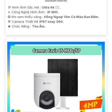
Giá Bán: liên hệ
💯 Hình Ảnh Sắc nét :
Ultra 4k 👍🏾 .
✳️ Công Nghệ Hình Ảnh :
IP Wifi.
✪ Khi xem thiếu sáng :
Hồng Ngoại 15m Có Màu Ban Ðêm.
⚒ Camera Thiết Kế
IP67 xoay 360.
️♚ Chức Năng :
Thu Âm.