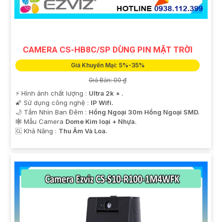
CAMERA CS-HB8C/SP DÙNG PIN MẶT TRỜI
Giá Khuyến Mại: 5%-35%
Giá Bán: 00 ₫
️⚡ Hình ảnh chất lượng :
Ultra 2k + .
🌠 Sử dụng công nghệ :
IP Wifi.
🌙 Tầm Nhìn Ban Đêm :
Hồng Ngoại 30m Hồng Ngoại SMD.
🕸️ Mẫu Camera
Dome Kim loại + Nhựa.
️🆑 Khả Năng :
Thu Âm Và Loa.