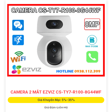
CAMERA 2 MẮT EZVIZ CS-TY7-R100-8G44WF
Giá Khuyến Mại: 5%-35%
Giá Bán: Liên Hệ