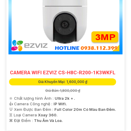
CAMERA WIFI EZVIZ CS-H8C-R200-1K3WKFL
Giá Khuyến Mại: 1,600,000 ₫
Giá Bán: 1,800,000 ₫
🔆 Chất lượng hình Ảnh :
Ultra 2k + .
👍 Camera Công nghệ :
IP Wifi.
💡 Xem Được Ban Đêm :
Full Color 20m Có Màu Ban Ðêm.
♊ Loại Camera
Xoay 360.
️⌘ Đặt Điểm :
Thu Âm Và Loa.