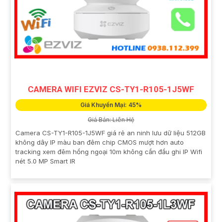
CAMERA WIFI EZVIZ CS-TY1-R105-1J5WF
Giá Khuyến Mại: 45%
Giá Bán: Liên Hệ
Camera CS-TY1-R105-1J5WF giá rẻ an ninh lưu dữ liệu 512GB
không dây IP màu ban đêm chip CMOS mượt hơn auto
tracking xem đêm hồng ngoại 10m không cần đầu ghi IP Wifi
nét 5.0 MP Smart IR