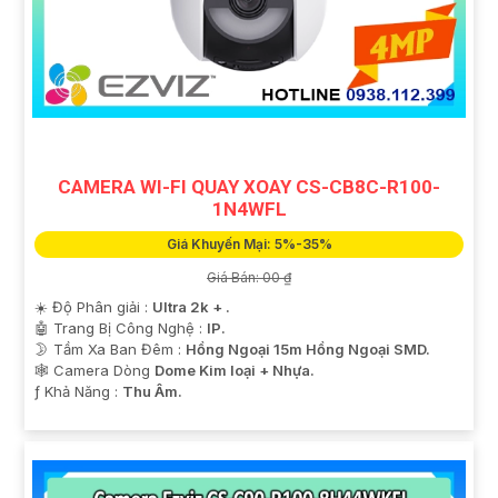
CAMERA WI-FI QUAY XOAY CS-CB8C-R100-
1N4WFL
Giá Khuyến Mại: 5%-35%
Giá Bán: 00 ₫
☀️ Độ Phân giải :
Ultra 2k + .
🤖️ Trang Bị Công Nghệ :
IP.
🌛 Tầm Xa Ban Đêm :
Hồng Ngoại 15m Hồng Ngoại SMD.
🕸️ Camera Dòng
Dome Kim loại + Nhựa.
️ƒ Khả Năng :
Thu Âm.