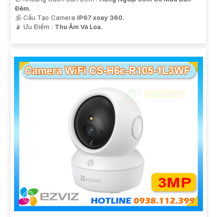
Ðêm.
🕉️ Cấu Tạo Camera
IP67 xoay 360.
️📡 Ưu Điểm :
Thu Âm Và Loa.