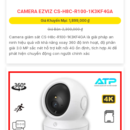
CAMERA EZVIZ CS-H8C-R100-1K3KF4GA
Giá Khuyến Mại: 1,899,000 ₫
Giá Bán: 2,300,000 ₫
Camera giám sát CS-H8c-R100-1K3KF4GA là giải pháp an
ninh hiệu quả với khả năng xoay 360 độ linh hoạt, độ phân
giải 3.0 MP sắc nét hỗ trợ kết nối 4G ổn định, tích hợp AI để
phát hiện chuyển động con người chính xác