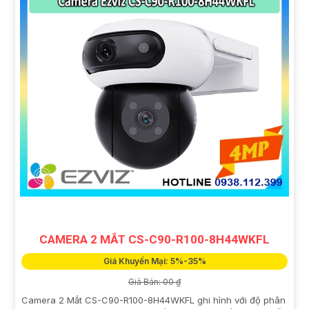
CAMERA 2 MẮT CS-C90-R100-8H44WKFL
Giá Khuyến Mại: 5%-35%
Giá Bán: 00 ₫
Camera 2 Mắt CS-C90-R100-8H44WKFL ghi hình với độ phân