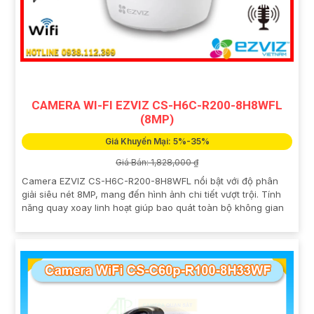
CAMERA WI-FI EZVIZ CS-H6C-R200-8H8WFL
(8MP)
Giá Khuyến Mại: 5%-35%
Giá Bán: 1,828,000 ₫
Camera EZVIZ CS-H6C-R200-8H8WFL nổi bật với độ phân
giải siêu nét 8MP, mang đến hình ảnh chi tiết vượt trội. Tính
năng quay xoay linh hoạt giúp bao quát toàn bộ không gian