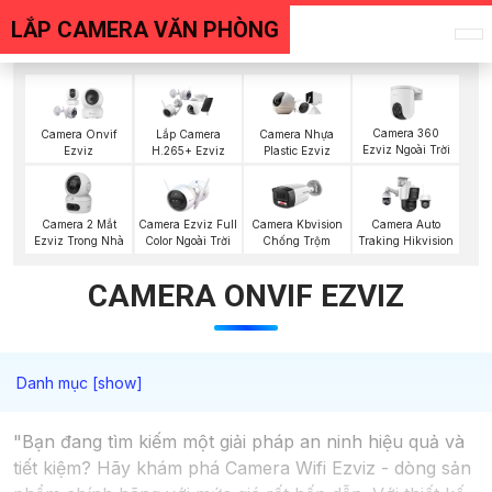
LẮP CAMERA VĂN PHÒNG
Camera 360
Camera Onvif
Lắp Camera
Camera Nhựa
Ezviz Ngoài Trời
Ezviz
H.265+ Ezviz
Plastic Ezviz
Camera 2 Mắt
Camera Ezviz Full
Camera Kbvision
Camera Auto
Ezviz Trong Nhà
Color Ngoài Trời
Chống Trộm
Traking Hikvision
CAMERA ONVIF EZVIZ
"Bạn đang tìm kiếm một giải pháp an ninh hiệu quả và
tiết kiệm? Hãy khám phá Camera Wifi Ezviz - dòng sản