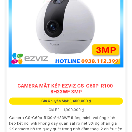
CAMERA MẮT KÉP EZVIZ CS-C60P-R100-
8H33WF 3MP
Giá Khuyến Mại: 1,499,000 ₫
Giá Bán: 1,900,000 ₫
Camera CS-C60p-R100-8H33WF thông minh với ống kính
kép kết nối wifi không dây quan sát rõ nét với độ phân giải
2K camera hỗ trợ quay quét trong nhà đàm thoại 2 chiều tiện