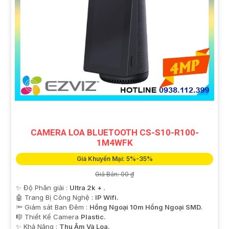
CAMERA LOA BLUETOOTH CS-S10-R100-
1M4WFK
Giá Khuyến Mại: 5%-35%
Giá Bán: 00 ₫
✨ Độ Phân giải :
Ultra 2k + .
🤖️ Trang Bị Công Nghệ :
IP Wifi.
🔦 Giám sát Ban Đêm :
Hồng Ngoại 10m Hồng Ngoại SMD.
🎼️ Thiết Kế Camera
Plastic.
️✨ Khả Năng :
Thu Âm Và Loa.