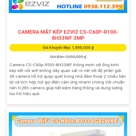
CAMERA MẮT KÉP EZVIZ CS-C60P-R100-
8H33WF 3MP
Giá Khuyến Mại: 1,499,000 ₫
Giá Bán: 1,900,000 ₫
Camera CS-C60p-R100-8H33WF thông minh với ống kính
kép kết nối wifi không dây quan sát rõ nét với độ phân giải
2K camera hỗ trợ quay quét trong nhà đàm thoại 2 chiều tiện
lợi và tích hợp nút gọi điện cảm ứng nhanh chóng Với chuẩn
nén H.265 camera giúp tiết kiệm băng thông và dung lượng
lưu trữ hiệu quả