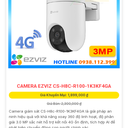
CAMERA EZVIZ CS-H8C-R100-1K3KF4GA
Giá Khuyến Mại: 1,899,000 ₫
Giá Bán: 2,300,000 ₫
Camera giám sát CS-H8c-R100-1K3KF4GA là giải pháp an
ninh hiệu quả với khả năng xoay 360 độ linh hoạt, độ phân
giải 3.0 MP sắc nét hỗ trợ kết nối 4G ổn định, tích hợp AI để
phát hiện chuyển động con người chính xác