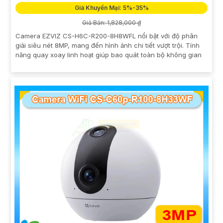
Giá Khuyến Mại: 5%-35%
Giá Bán: 1,828,000 ₫
Camera EZVIZ CS-H6C-R200-8H8WFL nổi bật với độ phân
giải siêu nét 8MP, mang đến hình ảnh chi tiết vượt trội. Tính
năng quay xoay linh hoạt giúp bao quát toàn bộ không gian