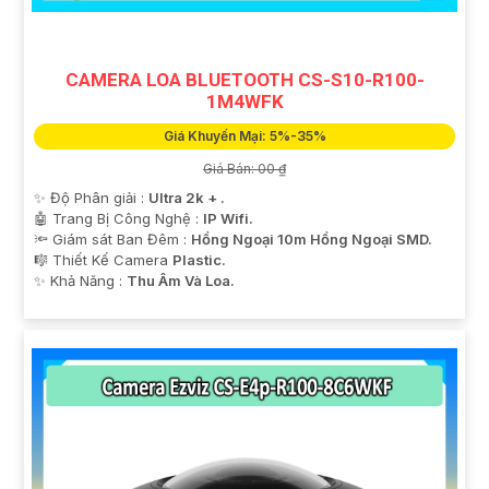
CAMERA LOA BLUETOOTH CS-S10-R100-
1M4WFK
Giá Khuyến Mại: 5%-35%
Giá Bán: 00 ₫
✨ Độ Phân giải :
Ultra 2k + .
🤖️ Trang Bị Công Nghệ :
IP Wifi.
🔦 Giám sát Ban Đêm :
Hồng Ngoại 10m Hồng Ngoại SMD.
🎼️ Thiết Kế Camera
Plastic.
️✨ Khả Năng :
Thu Âm Và Loa.