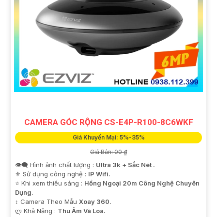
CAMERA GÓC RỘNG CS-E4P-R100-8C6WKF
Giá Khuyến Mại: 5%-35%
Giá Bán: 00 ₫
👁️‍🗨 Hình ảnh chất lượng :
Ultra 3k + Sắc Nét .
⚜️ Sử dụng công nghệ :
IP Wifi.
⭐ Khi xem thiếu sáng :
Hồng Ngoại 20m Công Nghệ Chuyên
Dụng.
↕️ Camera Theo Mẫu
Xoay 360.
️ლ Khả Năng :
Thu Âm Và Loa.