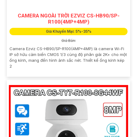
CAMERA NGOÀI TRỜI EZVIZ CS-HB90/SP-
R100(4MP+4MP)
Giá Khuyến Mại: 5%-35%
Giá Bán:
Camera Ezviz CS-HB90/SP-R100(4MP+4MP) là camera Wi-Fi
IP sở hữu cảm biến CMOS 1/3 cùng độ phân giải 2K+ cho một
ống kính, mang đến hình ảnh sắc nét. Thiết kế ống kính kép
2