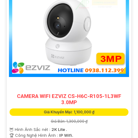
CAMERA WIFI EZVIZ CS-H6C-R105-1L3WF
3.0MP
Giá Khuyến Mại: 1,100,000 ₫
Giá Bán: 1,300,000 ₫
🦉 Hình Ảnh Sắc nét :
2K Lite .
🏆 Công Nghệ Hình Ảnh :
IP Wifi.