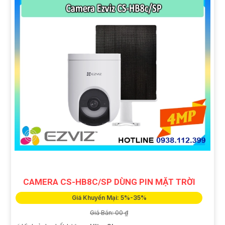
CAMERA CS-HB8C/SP DÙNG PIN MẶT TRỜI
Giá Khuyến Mại: 5%-35%
Giá Bán: 00 ₫