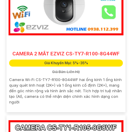
CAMERA 2 MẮT EZVIZ CS-TY7-R100-8G44WF
Giá Khuyến Mại: 5%-35%
Giá Bán: Liên Hệ
Camera Wi-Fi CS-TY7-R100-8G44WF hai ống kính 1 ống kính
quay quét linh hoạt (2K+) và 1 ống kính cố định (2K+), mang
đến góc nhìn rộng và hình ảnh sắc nét. Tích hợp trí tuệ nhân
tạo (AI), camera có thể nhận diện chính xác hình dạng con
người