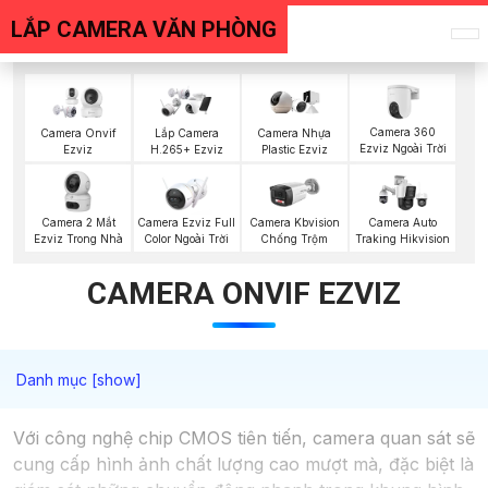
LẮP CAMERA VĂN PHÒNG
Camera 360
Camera Onvif
Lắp Camera
Camera Nhựa
Ezviz Ngoài Trời
Ezviz
H.265+ Ezviz
Plastic Ezviz
Camera 2 Mắt
Camera Ezviz Full
Camera Kbvision
Camera Auto
Ezviz Trong Nhà
Color Ngoài Trời
Chống Trộm
Traking Hikvision
CAMERA ONVIF EZVIZ
Với công nghệ chip CMOS tiên tiến, camera quan sát sẽ
cung cấp hình ảnh chất lượng cao mượt mà, đặc biệt là