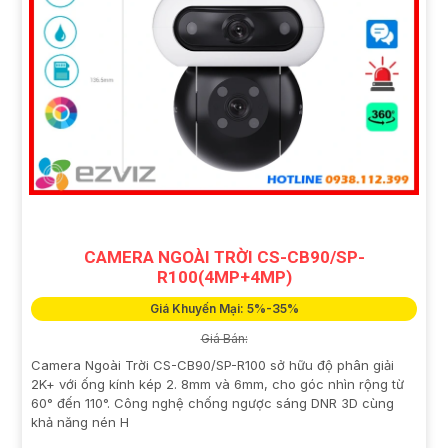
CAMERA NGOÀI TRỜI CS-CB90/SP-
R100(4MP+4MP)
Giá Khuyến Mại: 5%-35%
Giá Bán:
Camera Ngoài Trời CS-CB90/SP-R100 sở hữu độ phân giải
2K+ với ống kính kép 2. 8mm và 6mm, cho góc nhìn rộng từ
60° đến 110°. Công nghệ chống ngược sáng DNR 3D cùng
khả năng nén H