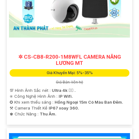
✲ CS-CB8-R200-1M8WFL CAMERA NĂNG
LƯƠNG MT
Giá Khuyến Mại: 5%-35%
Giá Bán: liên hệ
💯 Hình Ảnh Sắc nét :
Ultra 4k 👍🏾 .
✳️ Công Nghệ Hình Ảnh :
IP Wifi.
✪ Khi xem thiếu sáng :
Hồng Ngoại 15m Có Màu Ban Ðêm.
⚒ Camera Thiết Kế
IP67 xoay 360.
️♚ Chức Năng :
Thu Âm.