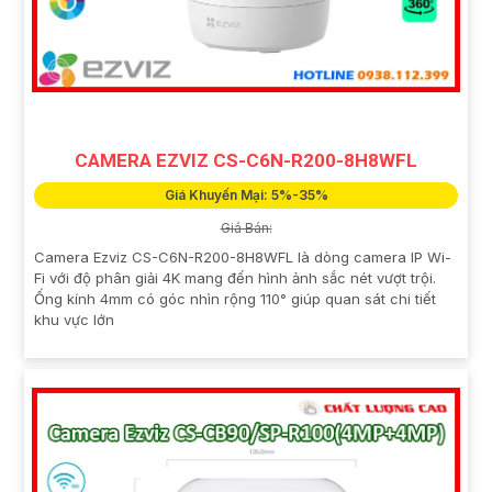
CAMERA EZVIZ CS-C6N-R200-8H8WFL
Giá Khuyến Mại: 5%-35%
Giá Bán:
Camera Ezviz CS-C6N-R200-8H8WFL là dòng camera IP Wi-
Fi với độ phân giải 4K mang đến hình ảnh sắc nét vượt trội.
Ống kính 4mm có góc nhìn rộng 110° giúp quan sát chi tiết
khu vực lớn