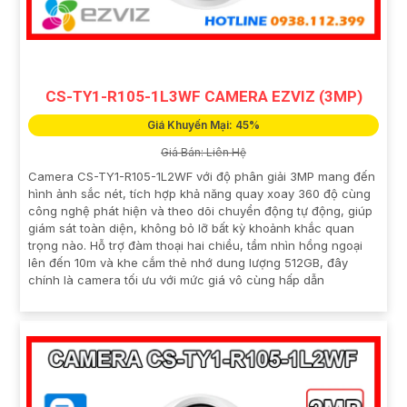
CS-TY1-R105-1L3WF CAMERA EZVIZ (3MP)
Giá Khuyến Mại: 45%
Giá Bán: Liên Hệ
Camera CS-TY1-R105-1L2WF với độ phân giải 3MP mang đến
hình ảnh sắc nét, tích hợp khả năng quay xoay 360 độ cùng
công nghệ phát hiện và theo dõi chuyển động tự động, giúp
giám sát toàn diện, không bỏ lỡ bất kỳ khoảnh khắc quan
trọng nào. Hỗ trợ đàm thoại hai chiều, tầm nhìn hồng ngoại
lên đến 10m và khe cắm thẻ nhớ dung lượng 512GB, đây
chính là camera tối ưu với mức giá vô cùng hấp dẫn