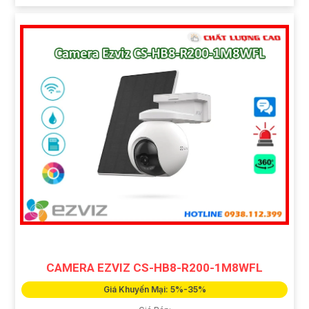
CAMERA EZVIZ CS-HB8-R200-1M8WFL
Giá Khuyến Mại: 5%-35%