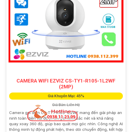
CAMERA WIFI EZVIZ CS-TY1-R105-1L2WF
(2MP)
Giá Khuyến Mại: 45%
Giá Bán: Liên Hệ
Camera gọi điện CS-TY1-R105-1L2WF mang đến giải pháp an
ninh toàn diện với độ phân giải 2MP sắc nét và khả năng
quay xoay 360 độ, giúp bao quát mọi góc nhìn. Công nghệ AI
thông minh tự động phát hiện, theo dõi chuyển động, kết hợp