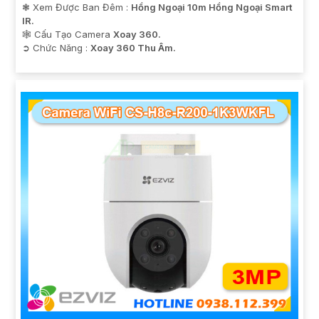
❃ Xem Được Ban Đêm :
Hồng Ngoại 10m Hồng Ngoại Smart
IR.
🕸️ Cấu Tạo Camera
Xoay 360.
️➲ Chức Năng :
Xoay 360 Thu Âm.