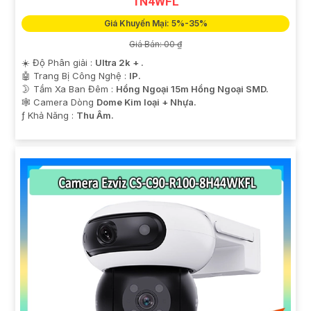
1N4WFL
Giá Khuyến Mại: 5%-35%
Giá Bán: 00 ₫
☀️ Độ Phân giải :
Ultra 2k + .
🤖️ Trang Bị Công Nghệ :
IP.
🌛 Tầm Xa Ban Đêm :
Hồng Ngoại 15m Hồng Ngoại SMD.
🕸️ Camera Dòng
Dome Kim loại + Nhựa.
️ƒ Khả Năng :
Thu Âm.