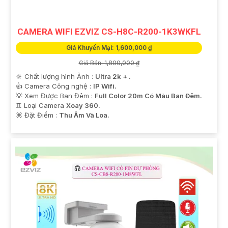
CAMERA WIFI EZVIZ CS-H8C-R200-1K3WKFL
Giá Khuyến Mại: 1,600,000 ₫
Giá Bán: 1,800,000 ₫
🔆 Chất lượng hình Ảnh :
Ultra 2k + .
👍 Camera Công nghệ :
IP Wifi.
💡 Xem Được Ban Đêm :
Full Color 20m Có Màu Ban Ðêm.
♊ Loại Camera
Xoay 360.
️⌘ Đặt Điểm :
Thu Âm Và Loa.