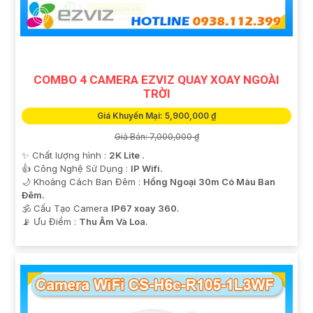
COMBO 4 CAMERA EZVIZ QUAY XOAY NGOÀI
TRỜI
Giá Khuyến Mại: 5,900,000 ₫
Giá Bán: 7,000,000 ₫
✨ Chất lượng hình :
2K Lite .
👍 Công Nghệ Sử Dụng :
IP Wifi.
🌙 Khoảng Cách Ban Đêm :
Hồng Ngoại 30m Có Màu Ban
Ðêm.
🕉️ Cấu Tạo Camera
IP67 xoay 360.
️📡 Ưu Điểm :
Thu Âm Và Loa.