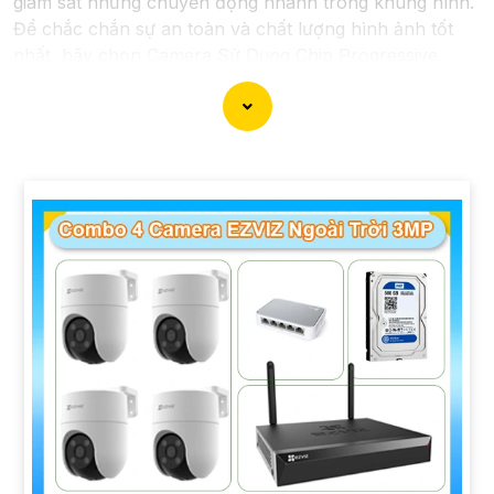
giám sát những chuyển động nhanh trong khung hình.
Để chắc chắn sự an toàn và chất lượng hình ảnh tốt
nhất, hãy chọn Camera Sử Dụng Chip Progressive
Scan CMOS cho hệ thống giám sát của bạn dưới đây
nhé!
'