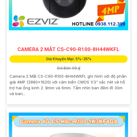
CAMERA 2 MẮT CS-C90-R100-8H44WKFL
Giá Khuyến Mại: 5%-35%
Giá Bán: 00 ₫
Camera 2 Mắt CS-C90-R100-8H44WKFL ghi hình với độ phân
giải 4MP (2880x1620) với cảm biến CMOS 1/3" sắc nét và hỗ
trợ hai ống kính 2. 8mm và 6mm. Tầm nhìn ban đêm IR 30m
và ban...