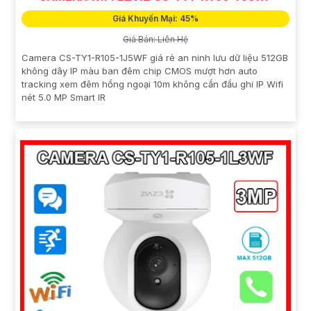
Giá Khuyến Mại: 45%
Giá Bán: Liên Hệ
Camera CS-TY1-R105-1J5WF giá rẻ an ninh lưu dữ liệu 512GB
không dây IP màu ban đêm chip CMOS mượt hơn auto
tracking xem đêm hồng ngoại 10m không cần đầu ghi IP Wifi
nét 5.0 MP Smart IR