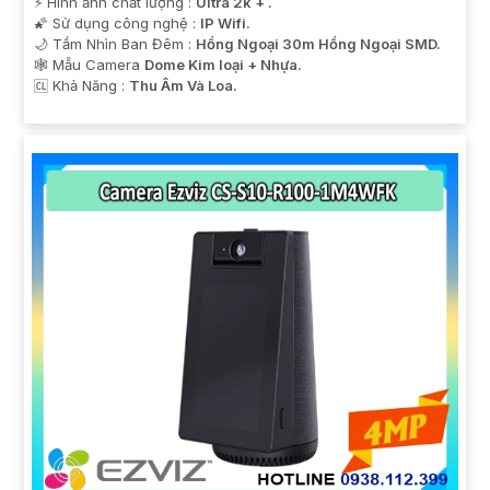
️⚡ Hình ảnh chất lượng :
Ultra 2k + .
🌠 Sử dụng công nghệ :
IP Wifi.
🌙 Tầm Nhìn Ban Đêm :
Hồng Ngoại 30m Hồng Ngoại SMD.
🕸️ Mẫu Camera
Dome Kim loại + Nhựa.
️🆑 Khả Năng :
Thu Âm Và Loa.