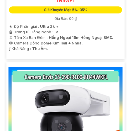
1N4WFL
Giá Khuyến Mại: 5%-35%
Giá Bán: 00 ₫
☀️ Độ Phân giải :
Ultra 2k + .
🤖️ Trang Bị Công Nghệ :
IP.
🌛 Tầm Xa Ban Đêm :
Hồng Ngoại 15m Hồng Ngoại SMD.
🕸️ Camera Dòng
Dome Kim loại + Nhựa.
️ƒ Khả Năng :
Thu Âm.