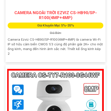
CAMERA NGOÀI TRỜI EZVIZ CS-HB90/SP-
R100(4MP+4MP)
Giá Khuyến Mại: 5%-35%
Giá Bán:
Camera Ezviz CS-HB90/SP-R100(4MP+4MP) là camera Wi-Fi
IP sở hữu cảm biến CMOS 1/3 cùng độ phân giải 2K+ cho một
ống kính, mang đến hình ảnh sắc nét. Thiết kế ống kính kép
2