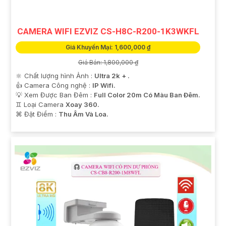
CAMERA WIFI EZVIZ CS-H8C-R200-1K3WKFL
Giá Khuyến Mại: 1,600,000 ₫
Giá Bán: 1,800,000 ₫
🔆 Chất lượng hình Ảnh :
Ultra 2k + .
👍 Camera Công nghệ :
IP Wifi.
💡 Xem Được Ban Đêm :
Full Color 20m Có Màu Ban Ðêm.
♊ Loại Camera
Xoay 360.
️⌘ Đặt Điểm :
Thu Âm Và Loa.