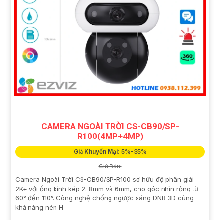
CAMERA NGOÀI TRỜI CS-CB90/SP-
R100(4MP+4MP)
Giá Khuyến Mại: 5%-35%
Giá Bán:
Camera Ngoài Trời CS-CB90/SP-R100 sở hữu độ phân giải
2K+ với ống kính kép 2. 8mm và 6mm, cho góc nhìn rộng từ
60° đến 110°. Công nghệ chống ngược sáng DNR 3D cùng
khả năng nén H