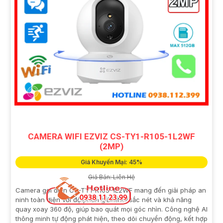
CAMERA WIFI EZVIZ CS-TY1-R105-1L2WF
(2MP)
Giá Khuyến Mại: 45%
Giá Bán: Liên Hệ
Camera gọi điện CS-TY1-R105-1L2WF mang đến giải pháp an
ninh toàn diện với độ phân giải 2MP sắc nét và khả năng
quay xoay 360 độ, giúp bao quát mọi góc nhìn. Công nghệ AI
thông minh tự động phát hiện, theo dõi chuyển động, kết hợp