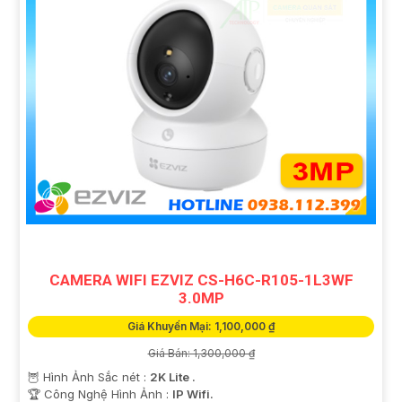
CAMERA WIFI EZVIZ CS-H6C-R105-1L3WF
3.0MP
Giá Khuyến Mại: 1,100,000 ₫
Giá Bán: 1,300,000 ₫
🦉 Hình Ảnh Sắc nét :
2K Lite .
🏆 Công Nghệ Hình Ảnh :
IP Wifi.