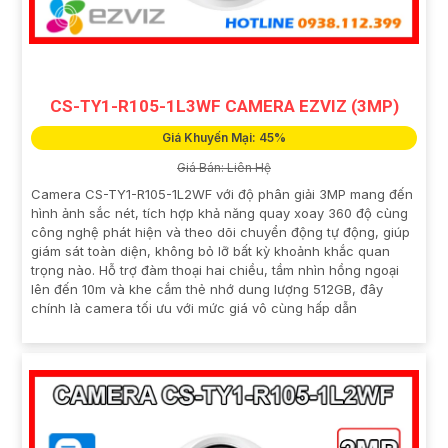
CS-TY1-R105-1L3WF CAMERA EZVIZ (3MP)
Giá Khuyến Mại: 45%
Giá Bán: Liên Hệ
Camera CS-TY1-R105-1L2WF với độ phân giải 3MP mang đến
hình ảnh sắc nét, tích hợp khả năng quay xoay 360 độ cùng
công nghệ phát hiện và theo dõi chuyển động tự động, giúp
giám sát toàn diện, không bỏ lỡ bất kỳ khoảnh khắc quan
trọng nào. Hỗ trợ đàm thoại hai chiều, tầm nhìn hồng ngoại
lên đến 10m và khe cắm thẻ nhớ dung lượng 512GB, đây
chính là camera tối ưu với mức giá vô cùng hấp dẫn