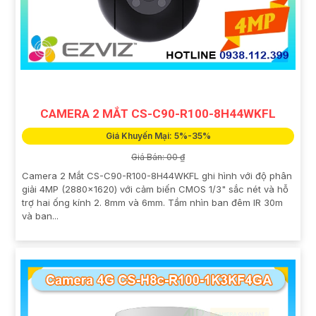
CAMERA 2 MẮT CS-C90-R100-8H44WKFL
Giá Khuyến Mại: 5%-35%
Giá Bán: 00 ₫
Camera 2 Mắt CS-C90-R100-8H44WKFL ghi hình với độ phân
giải 4MP (2880x1620) với cảm biến CMOS 1/3" sắc nét và hỗ
trợ hai ống kính 2. 8mm và 6mm. Tầm nhìn ban đêm IR 30m
và ban...