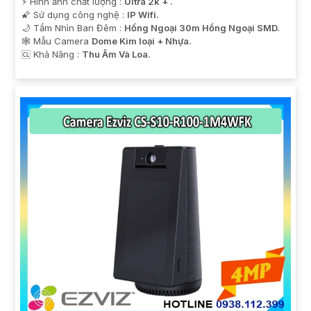
️⚡ Hình ảnh chất lượng :
Ultra 2k + .
🌠 Sử dụng công nghệ :
IP Wifi.
🌙 Tầm Nhìn Ban Đêm :
Hồng Ngoại 30m Hồng Ngoại SMD.
🕸️ Mẫu Camera
Dome Kim loại + Nhựa.
️🆑 Khả Năng :
Thu Âm Và Loa.