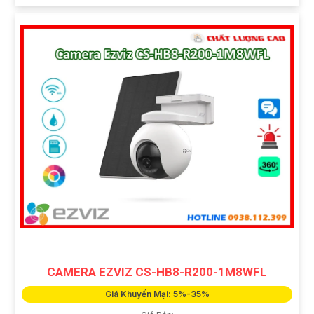
CAMERA EZVIZ CS-HB8-R200-1M8WFL
Giá Khuyến Mại: 5%-35%