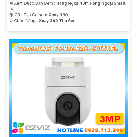
❃ Xem Được Ban Đêm :
Hồng Ngoại 10m Hồng Ngoại Smart
IR.
🕸️ Cấu Tạo Camera
Xoay 360.
️➲ Chức Năng :
Xoay 360 Thu Âm.