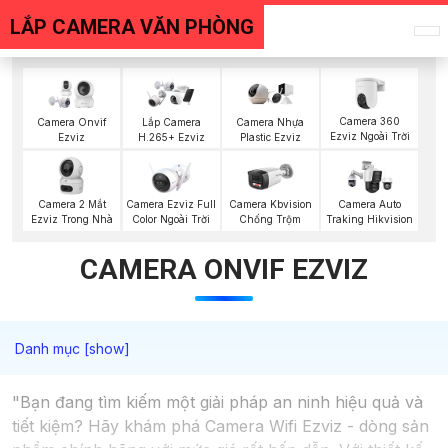
LẮP CAMERA VĂN PHÒNG
Camera 360
Camera Onvif
Lắp Camera
Camera Nhựa
Ezviz Ngoài Trời
Ezviz
H.265+ Ezviz
Plastic Ezviz
Camera 2 Mắt
Camera Ezviz Full
Camera Kbvision
Camera Auto
Ezviz Trong Nhà
Color Ngoài Trời
Chống Trộm
Traking Hikvision
CAMERA ONVIF EZVIZ
"Bạn đang tìm kiếm một giải pháp an ninh hiệu quả và
tiết kiệm? Hãy khám phá Camera Wifi Ezviz - dòng sản