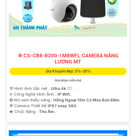
✲ CS-CB8-R200-1M8WFL CAMERA NĂNG
LƯƠNG MT
Giá Khuyến Mại: 5%-35%
Giá Bán: liên hệ
💯 Hình Ảnh Sắc nét :
Ultra 4k 👍🏾 .
✳️ Công Nghệ Hình Ảnh :
IP Wifi.
✪ Khi xem thiếu sáng :
Hồng Ngoại 15m Có Màu Ban Ðêm.
⚒ Camera Thiết Kế
IP67 xoay 360.
️♚ Chức Năng :
Thu Âm.