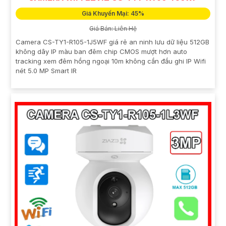
Giá Khuyến Mại: 45%
Giá Bán: Liên Hệ
Camera CS-TY1-R105-1J5WF giá rẻ an ninh lưu dữ liệu 512GB
không dây IP màu ban đêm chip CMOS mượt hơn auto
tracking xem đêm hồng ngoại 10m không cần đầu ghi IP Wifi
nét 5.0 MP Smart IR