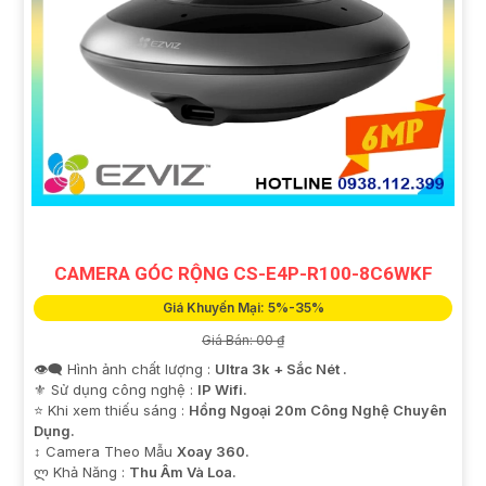
CAMERA GÓC RỘNG CS-E4P-R100-8C6WKF
Giá Khuyến Mại: 5%-35%
Giá Bán: 00 ₫
👁️‍🗨 Hình ảnh chất lượng :
Ultra 3k + Sắc Nét .
⚜️ Sử dụng công nghệ :
IP Wifi.
⭐ Khi xem thiếu sáng :
Hồng Ngoại 20m Công Nghệ Chuyên
Dụng.
↕️ Camera Theo Mẫu
Xoay 360.
️ლ Khả Năng :
Thu Âm Và Loa.