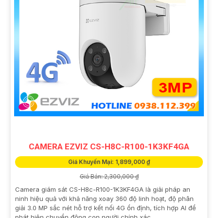
CAMERA EZVIZ CS-H8C-R100-1K3KF4GA
Giá Khuyến Mại: 1,899,000 ₫
Giá Bán: 2,300,000 ₫
Camera giám sát CS-H8c-R100-1K3KF4GA là giải pháp an
ninh hiệu quả với khả năng xoay 360 độ linh hoạt, độ phân
giải 3.0 MP sắc nét hỗ trợ kết nối 4G ổn định, tích hợp AI để
phát hiện chuyển động con người chính xác