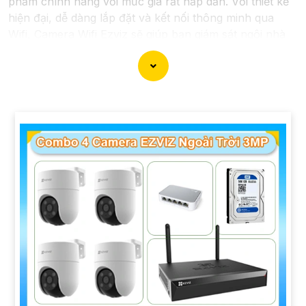
phẩm chính hãng với mức giá rất hấp dẫn. Với thiết kế
hiện đại, dễ dàng lắp đặt và kết nối thông minh qua
Wifi, Camera Wifi Ezviz sẽ giúp bạn giám sát ngôi nhà
hoặc văn phòng mọi lúc mọi nơi chỉ bằng một chiếc
điện thoại thông minh.
Không chỉ vậy, sản phẩm cũng mang lại chất lượng
hình ảnh sắc nét và độ phân giải cao, cho phép bạn
theo dõi mọi hoạt động một cách dễ dàng. Đừng bỏ lỡ
cơ hội sở hữu Camera Wifi Ezviz giá rẻ chính hãng để
bảo vệ tài sản và gia đình của bạn ngay hôm nay!"
Hy vọng đoạn văn trên sẽ giúp bạn trong việc giới thiệu
sản phẩm Camera Wifi Ezviz.