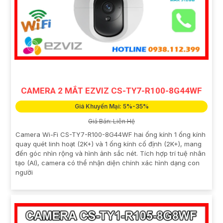
CAMERA 2 MẮT EZVIZ CS-TY7-R100-8G44WF
Giá Khuyến Mại: 5%-35%
Giá Bán: Liên Hệ
Camera Wi-Fi CS-TY7-R100-8G44WF hai ống kính 1 ống kính
quay quét linh hoạt (2K+) và 1 ống kính cố định (2K+), mang
đến góc nhìn rộng và hình ảnh sắc nét. Tích hợp trí tuệ nhân
tạo (AI), camera có thể nhận diện chính xác hình dạng con
người