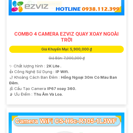
COMBO 4 CAMERA EZVIZ QUAY XOAY NGOÀI
'
TRỜI
Giá Khuyến Mại: 5,900,000 ₫
Giá Bán: 7,000,000 ₫
✨ Chất lượng hình :
2K Lite .
👍 Công Nghệ Sử Dụng :
IP Wifi.
🌙 Khoảng Cách Ban Đêm :
Hồng Ngoại 30m Có Màu Ban
Ðêm.
🕉️ Cấu Tạo Camera
IP67 xoay 360.
️📡 Ưu Điểm :
Thu Âm Và Loa.