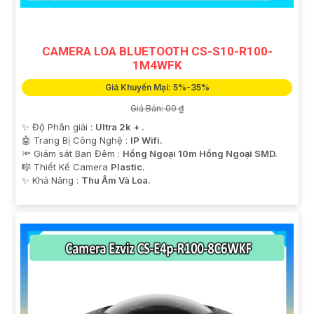
CAMERA LOA BLUETOOTH CS-S10-R100-
1M4WFK
Giá Khuyến Mại: 5%-35%
Giá Bán: 00 ₫
✨ Độ Phân giải :
Ultra 2k + .
🤖️ Trang Bị Công Nghệ :
IP Wifi.
🔦 Giám sát Ban Đêm :
Hồng Ngoại 10m Hồng Ngoại SMD.
🎼️ Thiết Kế Camera
Plastic.
️✨ Khả Năng :
Thu Âm Và Loa.