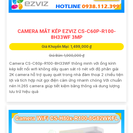
CAMERA MẮT KÉP EZVIZ CS-C60P-R100-
8H33WF 3MP
Giá Khuyến Mại: 1,499,000 ₫
Giá Bán: 1,900,000 ₫
Camera CS-C60p-R100-8H33WF thông minh với ống kính
kép kết nối wifi không dây quan sát rõ nét với độ phân giải
2K camera hỗ trợ quay quét trong nhà đàm thoại 2 chiều tiện
lợi và tích hợp nút gọi điện cảm ứng nhanh chóng Với chuẩn
nén H.265 camera giúp tiết kiệm băng thông và dung lượng
lưu trữ hiệu quả