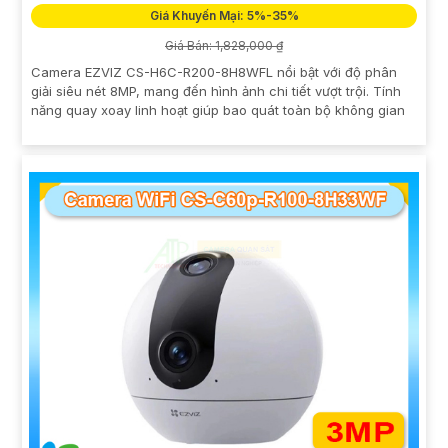
Giá Khuyến Mại: 5%-35%
Giá Bán: 1,828,000 ₫
Camera EZVIZ CS-H6C-R200-8H8WFL nổi bật với độ phân
giải siêu nét 8MP, mang đến hình ảnh chi tiết vượt trội. Tính
năng quay xoay linh hoạt giúp bao quát toàn bộ không gian