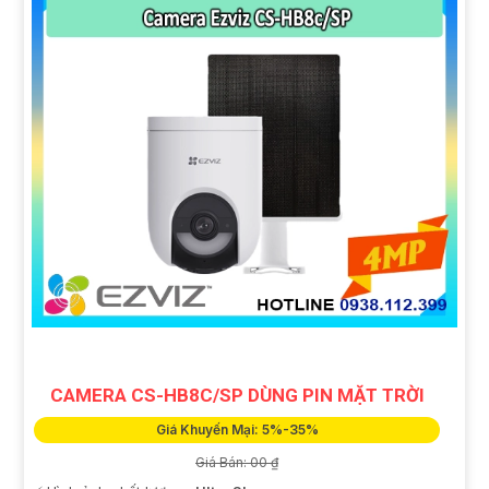
CAMERA CS-HB8C/SP DÙNG PIN MẶT TRỜI
Giá Khuyến Mại: 5%-35%
Giá Bán: 00 ₫