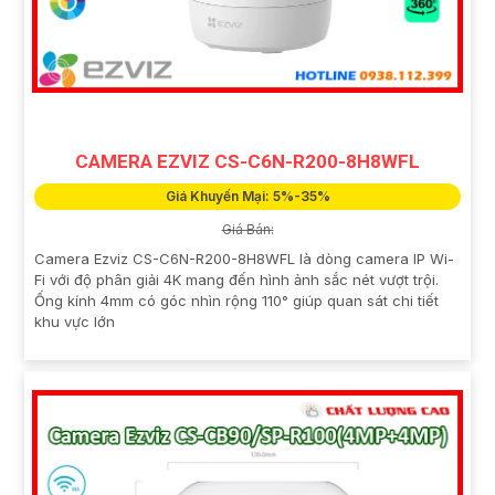
CAMERA EZVIZ CS-C6N-R200-8H8WFL
Giá Khuyến Mại: 5%-35%
Giá Bán:
Camera Ezviz CS-C6N-R200-8H8WFL là dòng camera IP Wi-
Fi với độ phân giải 4K mang đến hình ảnh sắc nét vượt trội.
Ống kính 4mm có góc nhìn rộng 110° giúp quan sát chi tiết
khu vực lớn