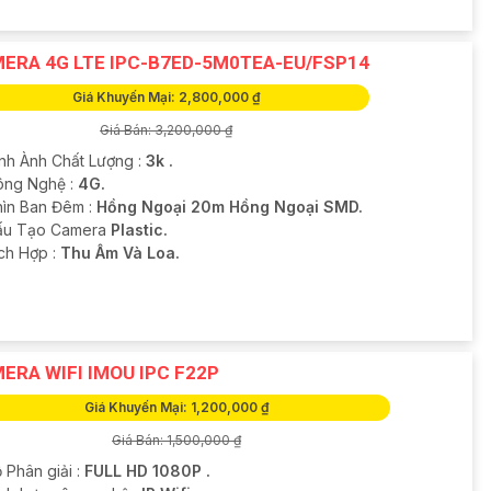
ERA 4G LTE IPC-B7ED-5M0TEA-EU/FSP14
Giá Khuyến Mại: 2,800,000 ₫
Giá Bán: 3,200,000 ₫
ình Ành Chất Lượng :
3k .
ông Nghệ :
4G.
hìn Ban Đêm :
Hồng Ngoại 20m Hồng Ngoại SMD.
Cấu Tạo Camera
Plastic.
ích Hợp :
Thu Âm Và Loa.
ERA WIFI IMOU IPC F22P
Giá Khuyến Mại: 1,200,000 ₫
Giá Bán: 1,500,000 ₫
 Phân giải :
FULL HD 1080P .