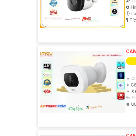
🌠 T
✪ Hì
🗜️ 
️🎙 T
CAM
🔅 Ch
✳️ C
🔅 X
🔩 T
️♚ Ư
CAM