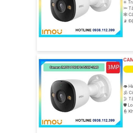
'
✳️ T
🔦 T
🕸️ 
️📡 Đ
CAM
👁 H
🕉️ 
🌛 T
🛡 L
️👮 K