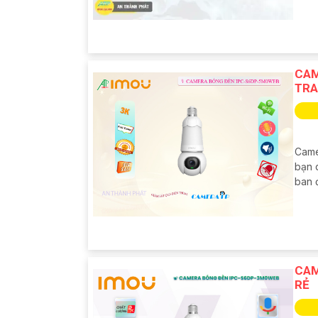
CAM
TR
Came
bạn q
ban 
CAM
RẺ