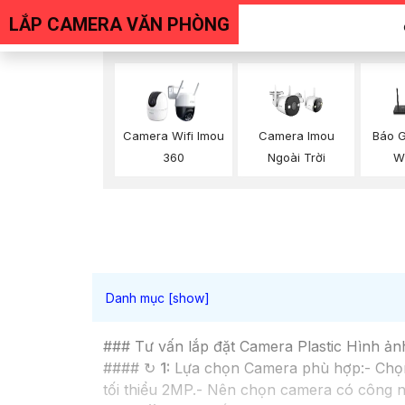
LẮP CAMERA VĂN PHÒNG
Camera Imou
Camera Wifi Imou
Báo 
Ngoài Trời
360
Wi
### Tư vấn lắp đặt Camera Plastic Hình ản
#### ↻
1:
Lựa chọn Camera phù hợp:- Chọn
tối thiểu 2MP.- Nên chọn camera có công n