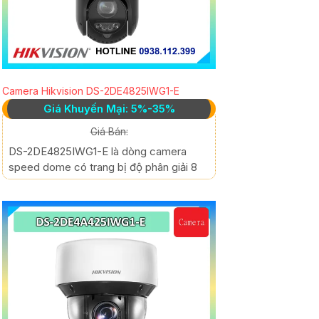
Camera Hikvision DS-2DE4825IWG1-E
Giá Khuyến Mại: 5%-35%
Giá Bán:
DS-2DE4825IWG1-E là dòng camera
speed dome có trang bị độ phân giải 8