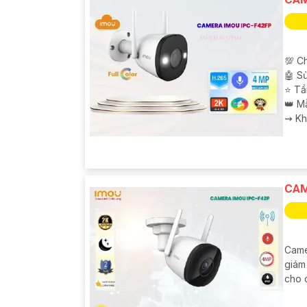
💯 C
🤖️ 
⭐ Tầ
👑 M
️⇝ K
CAM
Came
giám
cho c