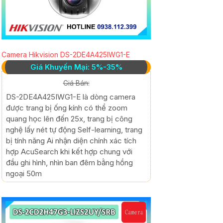
Camera Hikvision DS-2DE4A425IWG1-E
Giá Khuyến Mại: 5%-35%
Giá Bán:
DS-2DE4A425IWG1-E là dòng camera
được trang bị ống kính có thể zoom
quang học lên đến 25x, trang bị công
nghệ lấy nét tự động Self-learning, trang
bị tính năng Ai nhận diện chính xác tích
hợp AcuSearch khi kết hợp chung với
đầu ghi hình, nhìn ban đêm bằng hồng
ngoại 50m