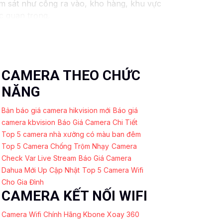
ám sát như cổng ra vào, kho hàng, khu vực
c quan trọng.
i hoặc cáp mạng.- Sử dụng thiết bị lưu trữ
ạt động ổn định.- Xem xét việc tổ chức các
CAMERA THEO CHỨC
 gian của mình một cách hiệu quả. Nếu có
NĂNG
ào khác, xin vui lòng cho biết để được hỗ
Bản báo giá camera hikvision mới
Báo giá
camera kbvision
Báo Giá Camera Chi Tiết
Top 5 camera nhà xưởng có màu ban đêm
Top 5 Camera Chống Trộm Nhạy
Camera
Check Var Live Stream
Báo Giá Camera
Dahua Mới Up Cập Nhật
Top 5 Camera Wifi
Cho Gia Đình
CAMERA KẾT NỐI WIFI
Camera Wifi Chính Hãng Kbone Xoay 360