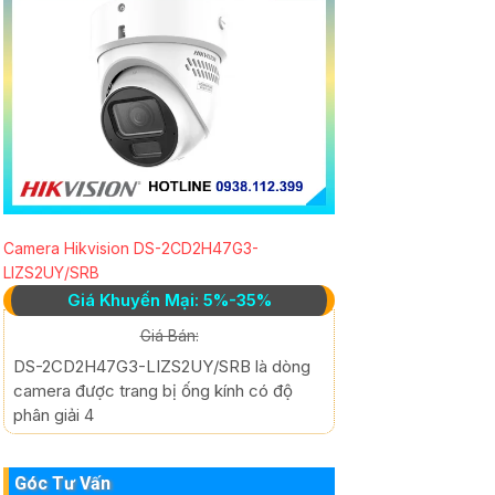
Camera Hikvision DS-2CD2H47G3-
LIZS2UY/SRB
Giá Khuyến Mại: 5%-35%
Giá Bán:
DS-2CD2H47G3-LIZS2UY/SRB là dòng
camera được trang bị ống kính có độ
phân giải 4
Góc Tư Vấn