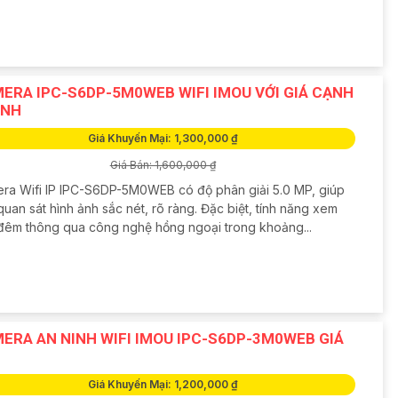
ERA IPC-S6DP-5M0WEB WIFI IMOU VỚI GIÁ CẠNH
ANH
Giá Khuyến Mại: 1,300,000 ₫
Giá Bán: 1,600,000 ₫
ra Wifi IP IPC-S6DP-5M0WEB có độ phân giải 5.0 MP, giúp
uan sát hình ảnh sắc nét, rõ ràng. Đặc biệt, tính năng xem
đêm thông qua công nghệ hồng ngoại trong khoảng...
ERA AN NINH WIFI IMOU IPC-S6DP-3M0WEB GIÁ
Giá Khuyến Mại: 1,200,000 ₫