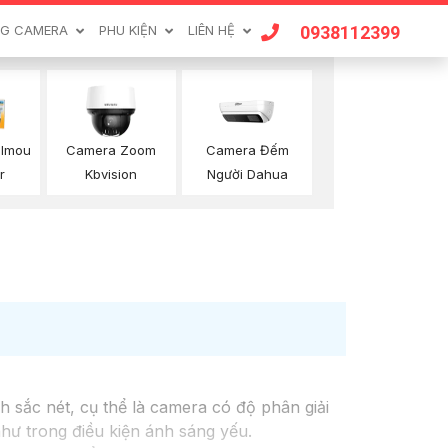
0938112399
G CAMERA
PHU KIỆN
LIÊN HỆ
Camera Đếm
 Imou
Camera Zoom
Người Dahua
r
Kbvision
h sắc nét, cụ thể là camera có độ phân giải
ư trong điều kiện ánh sáng yếu.