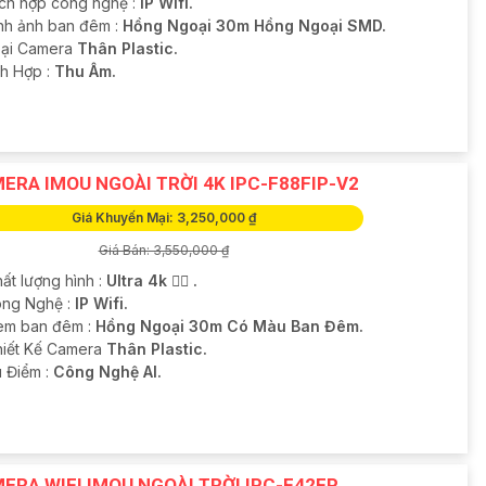
ích hợp công nghệ :
IP Wifi.
nh ảnh ban đêm :
Hồng Ngoại 30m Hồng Ngoại SMD.
Loại Camera
Thân Plastic.
ích Hợp :
Thu Âm.
ERA IMOU NGOÀI TRỜI 4K IPC-F88FIP-V2
Giá Khuyến Mại: 3,250,000 ₫
Giá Bán: 3,550,000 ₫
ất lượng hình :
Ultra 4k 👍🏾 .
ông Nghệ :
IP Wifi.
em ban đêm :
Hồng Ngoại 30m Có Màu Ban Đêm.
hiết Kế Camera
Thân Plastic.
u Điểm :
Công Nghệ AI.
ERA WIFI IMOU NGOÀI TRỜI IPC-F42FP