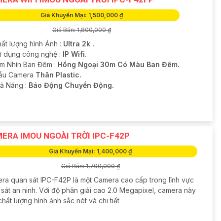
Giá Khuyến Mại: 1,500,000 ₫
Giá Bán: 1,800,000 ₫
hất lượng hình Ảnh :
Ultra 2k .
Sử dụng công nghệ :
IP Wifi.
m Nhìn Ban Đêm :
Hồng Ngoại 30m Có Màu Ban Đêm.
ẫu Camera
Thân Plastic.
hả Năng :
Báo Động Chuyển Động.
ERA IMOU NGOÀI TRỜI IPC-F42P
Giá Khuyến Mại: 1,400,000 ₫
Giá Bán: 1,700,000 ₫
ra quan sát IPC-F42P là một Camera cao cấp trong lĩnh vực
 sát an ninh. Với độ phân giải cao 2.0 Megapixel, camera này
hất lượng hình ảnh sắc nét và chi tiết