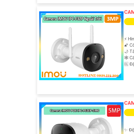
CAM
️⚡ Hì
🌠 C
🌙 T
🕸️ 
️🆑 Đ
CAM
✨ Độ