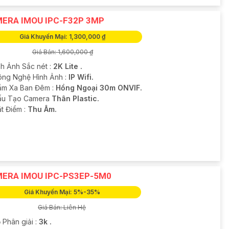
ERA IMOU IPC-F32P 3MP
Giá Khuyến Mại: 1,300,000 ₫
Giá Bán: 1,600,000 ₫
nh Ảnh Sắc nét :
2K Lite .
ông Nghệ Hình Ảnh :
IP Wifi.
ầm Xa Ban Đêm :
Hồng Ngoại 30m ONVIF.
Cấu Tạo Camera
Thân Plastic.
ặt Điểm :
Thu Âm.
ERA IMOU IPC-PS3EP-5M0
Giá Khuyến Mại: 5%-35%
Giá Bán: Liên Hệ
 Phân giải :
3k .