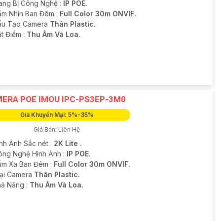
rang Bị Công Nghệ :
IP POE.
ầm Nhìn Ban Đêm :
Full Color 30m ONVIF.
Cấu Tạo Camera
Thân Plastic.
ặt Điểm :
Thu Âm Và Loa.
ERA POE IMOU IPC-PS3EP-3M0
Giá Khuyến Mại: 5%-35%
Giá Bán: Liên Hệ
ình Ảnh Sắc nét :
2K Lite .
Công Nghệ Hình Ảnh :
IP POE.
ầm Xa Ban Đêm :
Full Color 30m ONVIF.
oại Camera
Thân Plastic.
hả Năng :
Thu Âm Và Loa.