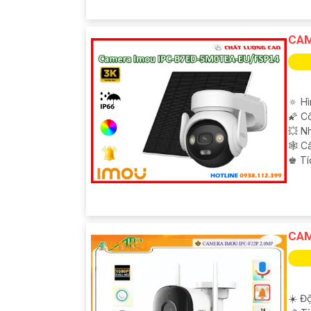
CAM
🔅 H
🌠 C
💥 N
🕸️ 
️♚ T
CAM
☀️ Độ