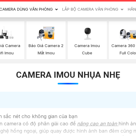
CAMERA DÙNG VĂN PHÒNG
LẮP BỘ CAMERA VĂN PHÒNG
HÃN
Báo Giá Camera 2
Camera Imou
Giá Camera
Camera 360
Mắt Imou
Cube
fi Imou
Full Colo
CAMERA IMOU NHỤA NHẸ
h sắc nét cho không gian của bạn
 camera có độ phân giải cao để
nâng cao an toàn
hình ản
ghệ hồng ngoại, giúp quay được hình ảnh ban đêm cũng nh