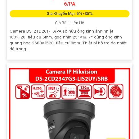
6/PA
Giá Khuyến Mại: 5%-35%
Giá Bán: Liên Hệ
Camera DS-2TD2617-6/PA sở hữu ống kính ảnh nhiệt
160×120, tiêu cự 6mm, góc nhìn 25°×18. 7° cùng ống kính
quang học 2688×1520, tiêu cự 8mm. Thiết bị hỗ trợ đo nhiệt
độ trong...