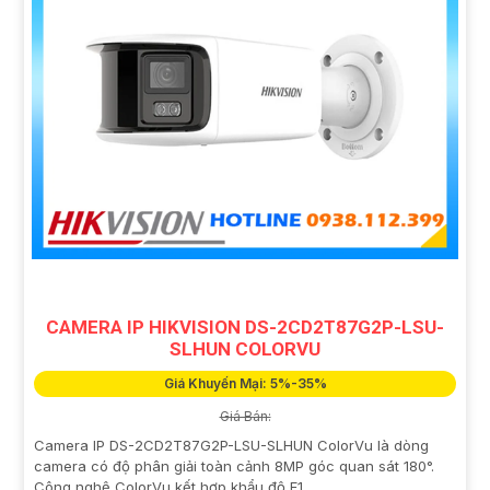
CAMERA IP HIKVISION DS-2CD2T87G2P-LSU-
SLHUN COLORVU
Giá Khuyến Mại: 5%-35%
Giá Bán:
Camera IP DS-2CD2T87G2P-LSU-SLHUN ColorVu là dòng
camera có độ phân giải toàn cảnh 8MP góc quan sát 180°.
Công nghệ ColorVu kết hợp khẩu độ F1