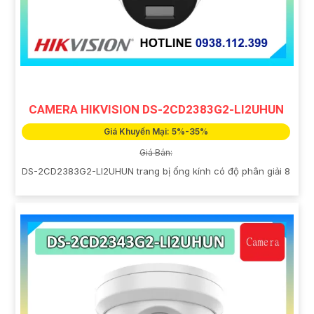
CAMERA HIKVISION DS-2CD2383G2-LI2UHUN
Giá Khuyến Mại: 5%-35%
Giá Bán:
DS-2CD2383G2-LI2UHUN trang bị ống kính có độ phân giải 8