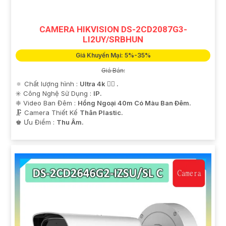
CAMERA HIKVISION DS-2CD2087G3-
LI2UY/SRBHUN
Giá Khuyến Mại: 5%-35%
Giá Bán:
🔅 Chất lượng hình :
Ultra 4k 👍🏾 .
✳️ Công Nghệ Sử Dụng :
IP.
❈ Video Ban Đêm :
Hồng Ngoại 40m Có Màu Ban Ðêm.
🗜️ Camera Thiết Kế
Thân Plastic.
️♚ Ưu Điểm :
Thu Âm.