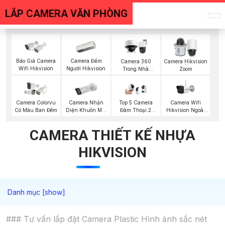
LẮP CAMERA VĂN PHÒNG
Báo Giá Camera
Camera Đếm
Camera 360
Camera Hikvision
Wifi Hikvision
Người Hikvision
Trong Nhà
Zoom
Hikvision
Camera Nhận
Camera Wifi
Camera Colorvu
Top 5 Camera
Diện Khuôn Mặt
Hikvision Ngoài
Có Màu Ban Đêm
Đàm Thoại 2
Hikvision
Trời
Chiều
CAMERA THIẾT KẾ NHỰA
HIKVISION
### Tư vấn lắp đặt Camera Plastic Hình ảnh sắc nét