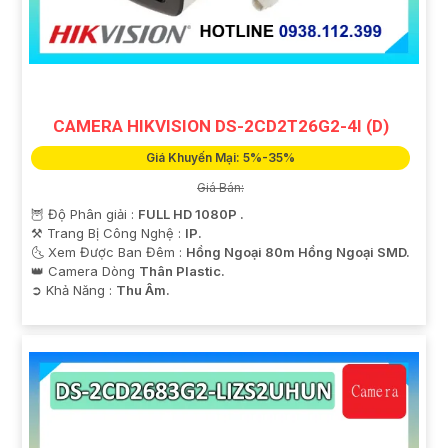
CAMERA HIKVISION DS-2CD2T26G2-4I (D)
Giá Khuyến Mại: 5%-35%
Giá Bán:
🦉 Độ Phân giải :
FULL HD 1080P .
⚒ Trang Bị Công Nghệ :
IP.
🌜 Xem Được Ban Đêm :
Hồng Ngoại 80m Hồng Ngoại SMD.
👑 Camera Dòng
Thân Plastic.
️➲ Khả Năng :
Thu Âm.