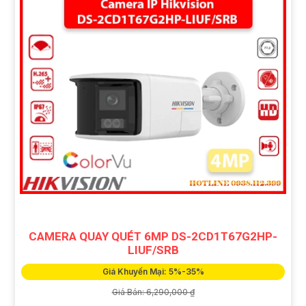
CAMERA QUAY QUÉT 6MP DS-2CD1T67G2HP-
LIUF/SRB
Giá Khuyến Mại: 5%-35%
Giá Bán: 6,290,000 ₫