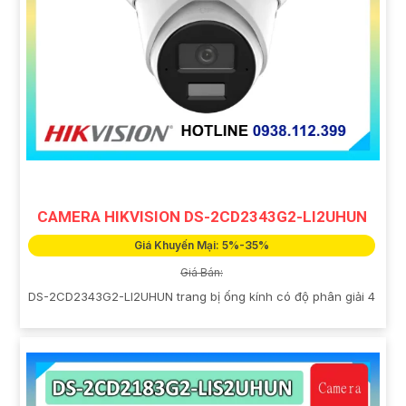
CAMERA HIKVISION DS-2CD2343G2-LI2UHUN
Giá Khuyến Mại: 5%-35%
Giá Bán:
DS-2CD2343G2-LI2UHUN trang bị ống kính có độ phân giải 4