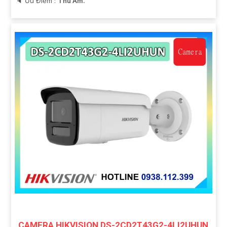
️🔈 Ưu Điểm :
Thu Âm.
CAMERA HIKVISION DS-2CD2T43G2-4LI2UHUN