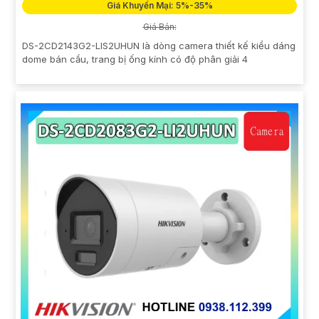
Giá Khuyến Mại: 5%-35%
Giá Bán:
DS-2CD2143G2-LIS2UHUN là dòng camera thiết kế kiểu dáng
dome bán cầu, trang bị ống kính có độ phân giải 4