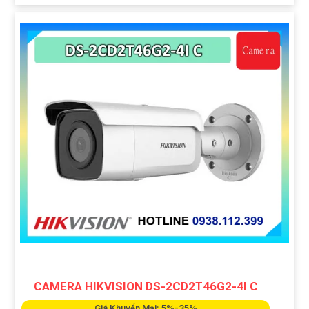
CAMERA HIKVISION DS-2CD2T46G2-4I C
Giá Khuyến Mại: 5%-35%