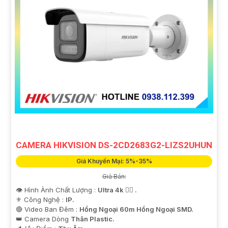
CAMERA HIKVISION DS-2CD2683G2-LIZS2UHUN
Giá Khuyến Mại: 5%-35%
Giá Bán:
👁 Hình Ành Chất Lượng :
Ultra 4k 👍🏾 .
⚜️ Công Nghệ :
IP.
🔴 Video Ban Đêm :
Hồng Ngoại 60m Hồng Ngoại SMD.
👑 Camera Dòng
Thân Plastic.