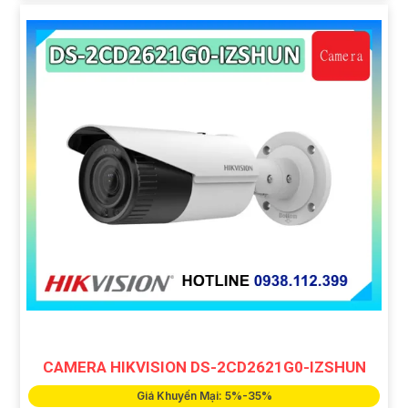
CAMERA HIKVISION DS-2CD2621G0-IZSHUN
Giá Khuyến Mại: 5%-35%