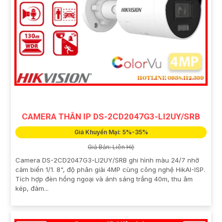
CAMERA THÂN IP DS-2CD2047G3-LI2UY/SRB
Giá Khuyến Mại: 5%-35%
Giá Bán: Liên Hệ
Camera DS-2CD2047G3-LI2UY/SRB ghi hình màu 24/7 nhờ
cảm biến 1/1. 8", độ phân giải 4MP cùng công nghệ HikAI-ISP.
Tích hợp đèn hồng ngoại và ánh sáng trắng 40m, thu âm
kép, đàm...