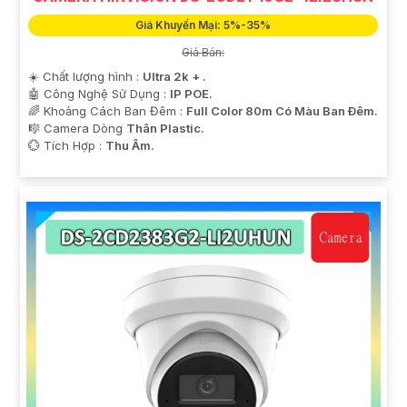
Giá Khuyến Mại: 5%-35%
Giá Bán:
☀️ Chất lượng hình :
Ultra 2k + .
🤖️ Công Nghệ Sử Dụng :
IP POE.
🌈 Khoảng Cách Ban Đêm :
Full Color 80m Có Màu Ban Ðêm.
🎼️ Camera Dòng
Thân Plastic.
️💮 Tích Hợp :
Thu Âm.