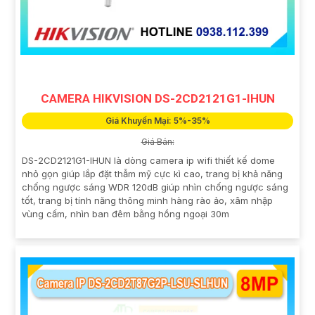
CAMERA HIKVISION DS-2CD2121G1-IHUN
Giá Khuyến Mại: 5%-35%
Giá Bán:
DS-2CD2121G1-IHUN là dòng camera ip wifi thiết kế dome
nhỏ gọn giúp lắp đặt thẫm mỹ cực kì cao, trang bị khả năng
chống ngược sáng WDR 120dB giúp nhìn chống ngược sáng
tốt, trang bị tính năng thông minh hàng rào ảo, xâm nhập
vùng cấm, nhìn ban đêm bằng hồng ngoại 30m