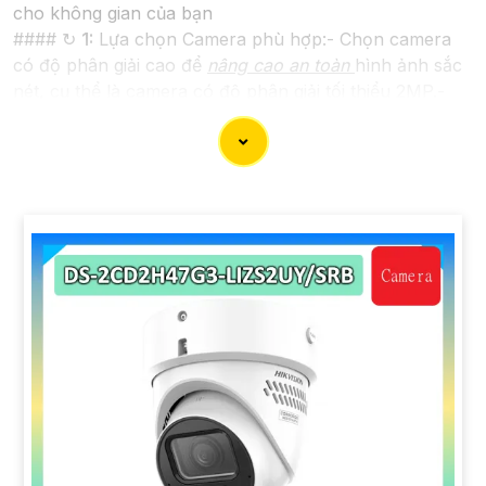
cho không gian của bạn
#### ↻
1:
Lựa chọn Camera phù hợp:- Chọn camera
có độ phân giải cao để
nâng cao an toàn
hình ảnh sắc
nét, cụ thể là camera có độ phân giải tối thiểu 2MP.-
Nên chọn camera có công nghệ hồng ngoại, giúp quay
được hình ảnh ban đêm cũng như trong điều kiện ánh
sáng yếu.
#### 🎥
2:
Vị trí lắp đặt Camera:- Đặt camera ở những
ngóc ngách quan trọng của không gian cần giám sát
như cổng ra vào, kho hàng, khu vực lưu thông người.-
Đảm bảo camera được lắp đặt ở độ cao phù hợp để
giám sát rộng đến tất cả các góc quan trọng.
#### 🦉
3:
Kết nối và lưu trữ hình ảnh:- Lựa chọn hệ
thống kết nối camera dễ dàng và ổn định như Wifi
hoặc cáp mạng.- Sử dụng thiết bị lưu trữ đám mây
hoặc thẻ nhớ để không bỏ lỡ bất kỳ hình ảnh quan
trọng nào.
#### ™️
4:
Bảo dưỡng và kiểm tra định kỳ:- Định kỳ
kiểm tra và vệ sinh camera để
nâng cao an toàn
hoạt