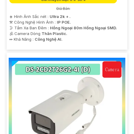
Giá Bán:
☀️ Hình Ảnh Sắc nét :
Ultra 2k + .
⚒ Công Nghệ Hình Ảnh :
IP POE.
🌛 Tầm Xa Ban Đêm :
Hồng Ngoại 80m Hồng Ngoại SMD.
🕉️ Camera Dòng
Thân Plastic.
️↭ Khả Năng :
Công Nghệ AI.