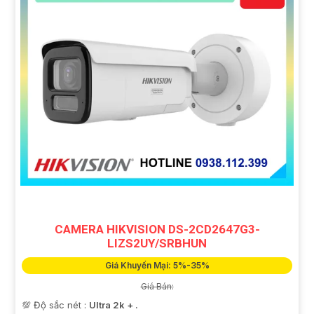
CAMERA HIKVISION DS-2CD2647G3-
LIZS2UY/SRBHUN
Giá Khuyến Mại: 5%-35%
Giá Bán:
💯 Độ sắc nét :
Ultra 2k + .