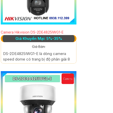
Camera Hikvision DS-2DE4825IWG1-E
Giá Khuyến Mại: 5%-35%
Giá Bán:
DS-2DE4825IWG1-E là dòng camera
speed dome có trang bị độ phân giải 8