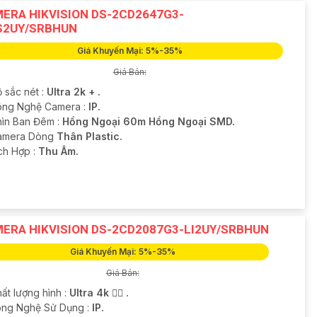
ERA HIKVISION DS-2CD2647G3-
S2UY/SRBHUN
Giá Khuyến Mại: 5%-35%
Giá Bán:
 sắc nét :
Ultra 2k + .
ông Nghệ Camera :
IP.
hìn Ban Đêm :
Hồng Ngoại 60m Hồng Ngoại SMD.
amera Dòng
Thân Plastic.
ích Hợp :
Thu Âm.
ERA HIKVISION DS-2CD2087G3-LI2UY/SRBHUN
Giá Khuyến Mại: 5%-35%
Giá Bán:
ất lượng hình :
Ultra 4k 👍🏾 .
ông Nghệ Sử Dụng :
IP.