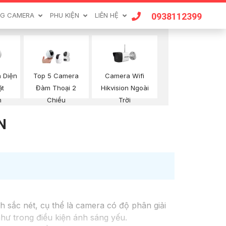
0938112399
G CAMERA
PHU KIỆN
LIÊN HỆ
 Diện
Camera Wifi
Top 5 Camera
ặt
Hikvision Ngoài
Đàm Thoại 2
n
Trời
Chiều
N
h sắc nét, cụ thể là camera có độ phân giải
ư trong điều kiện ánh sáng yếu.