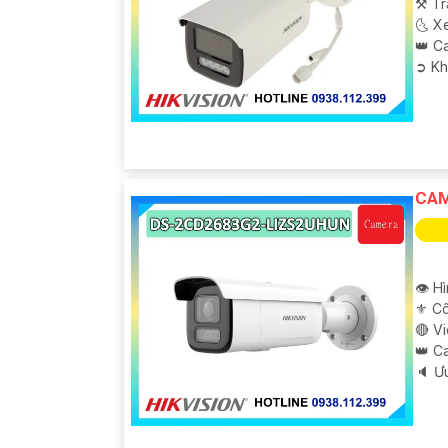
⚒ Tr
🌜 X
👑 C
️➲ K
CAM
👁 H
⚜️ C
🔴 V
👑 C
️🔈 Ư