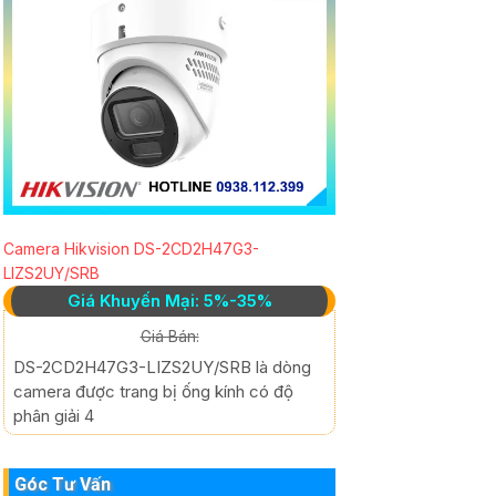
Camera Hikvision DS-2CD2H47G3-
LIZS2UY/SRB
Giá Khuyến Mại: 5%-35%
Giá Bán:
DS-2CD2H47G3-LIZS2UY/SRB là dòng
camera được trang bị ống kính có độ
phân giải 4
Góc Tư Vấn