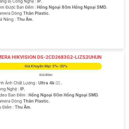
ang Bị Công Nghệ :
IP.
em Được Ban Đêm :
Hồng Ngoại 80m Hồng Ngoại SMD.
amera Dòng
Thân Plastic.
hả Năng :
Thu Âm.
ERA HIKVISION DS-2CD2683G2-LIZS2UHUN
Giá Khuyến Mại: 5%-35%
Giá Bán:
ình Ành Chất Lượng :
Ultra 4k 👍🏾 .
ông Nghệ :
IP.
ideo Ban Đêm :
Hồng Ngoại 60m Hồng Ngoại SMD.
amera Dòng
Thân Plastic.
u Điểm :
Thu Âm.