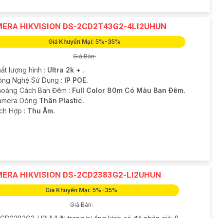
ERA HIKVISION DS-2CD2T43G2-4LI2UHUN
Giá Khuyến Mại: 5%-35%
Giá Bán:
ất lượng hình :
Ultra 2k + .
Công Nghệ Sử Dụng :
IP POE.
hoảng Cách Ban Đêm :
Full Color 80m Có Màu Ban Ðêm.
Camera Dòng
Thân Plastic.
ích Hợp :
Thu Âm.
ERA HIKVISION DS-2CD2383G2-LI2UHUN
Giá Khuyến Mại: 5%-35%
Giá Bán: