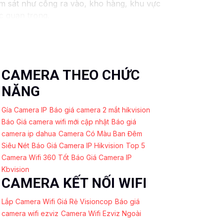
ám sát như cổng ra vào, kho hàng, khu vực
c quan trọng.
i hoặc cáp mạng.- Sử dụng thiết bị lưu trữ
ạt động ổn định.- Xem xét việc tổ chức các
CAMERA THEO CHỨC
 gian của mình một cách hiệu quả. Nếu có
NĂNG
ào khác, xin vui lòng cho biết để được hỗ
Gía Camera IP
Báo giá camera 2 mắt hikvision
Báo Giá camera wifi mới cập nhật
Báo giá
camera ip dahua
Camera Có Màu Ban Đêm
Siêu Nét
Báo Giá Camera IP Hikvision
Top 5
Camera Wifi 360 Tốt
Báo Giá Camera IP
Kbvision
CAMERA KẾT NỐI WIFI
Lắp Camera Wifi Giá Rẻ Visioncop
Báo giá
camera wifi ezviz
Camera Wifi Ezviz Ngoài