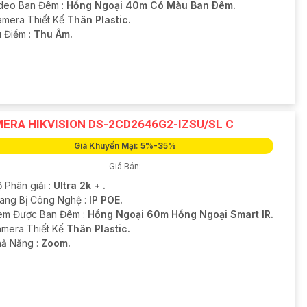
deo Ban Đêm :
Hồng Ngoại 40m Có Màu Ban Ðêm.
Camera Thiết Kế
Thân Plastic.
u Điểm :
Thu Âm.
ERA HIKVISION DS-2CD2646G2-IZSU/SL C
Giá Khuyến Mại: 5%-35%
Giá Bán:
 Phân giải :
Ultra 2k + .
rang Bị Công Nghệ :
IP POE.
em Được Ban Đêm :
Hồng Ngoại 60m Hồng Ngoại Smart IR.
mera Thiết Kế
Thân Plastic.
hả Năng :
Zoom.