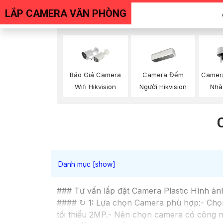
LẮP CAMERA VĂN PHÒNG
Báo Giá Camera
Camera Đếm
Camer
Wifi Hikvision
Người Hikvision
Nhà 
### Tư vấn lắp đặt Camera Plastic Hình ản
#### ↻
1:
Lựa chọn Camera phù hợp:- Chọn
tối thiểu 2MP.- Nên chọn camera có công n