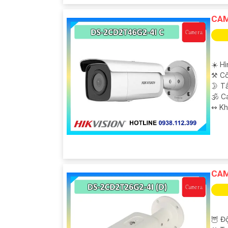
CAM
☀️ H
⚒ Cô
🌛 T
🕉️ 
️↭ K
CAM
🦉 Độ