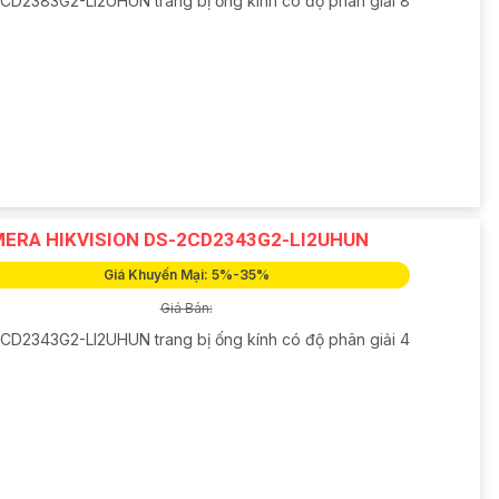
CD2383G2-LI2UHUN trang bị ống kính có độ phân giải 8
ERA HIKVISION DS-2CD2343G2-LI2UHUN
Giá Khuyến Mại: 5%-35%
Giá Bán:
CD2343G2-LI2UHUN trang bị ống kính có độ phân giải 4