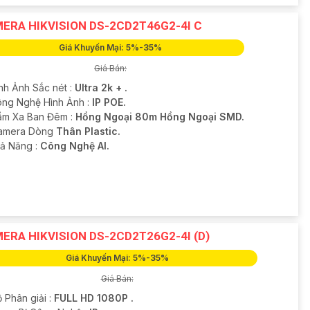
ERA HIKVISION DS-2CD2T46G2-4I C
Giá Khuyến Mại: 5%-35%
Giá Bán:
ình Ảnh Sắc nét :
Ultra 2k + .
ng Nghệ Hình Ảnh :
IP POE.
ầm Xa Ban Đêm :
Hồng Ngoại 80m Hồng Ngoại SMD.
Camera Dòng
Thân Plastic.
hả Năng :
Công Nghệ AI.
ERA HIKVISION DS-2CD2T26G2-4I (D)
Giá Khuyến Mại: 5%-35%
Giá Bán:
 Phân giải :
FULL HD 1080P .