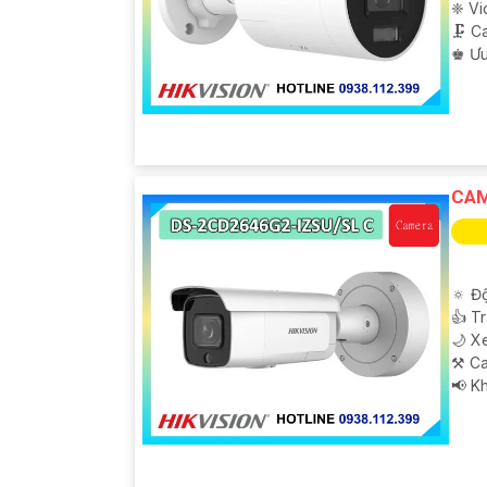
❈ Vi
🗜️ 
️♚ Ư
'
CAM
🔅 Độ
👍 T
🌙 X
⚒ Ca
️📢 K