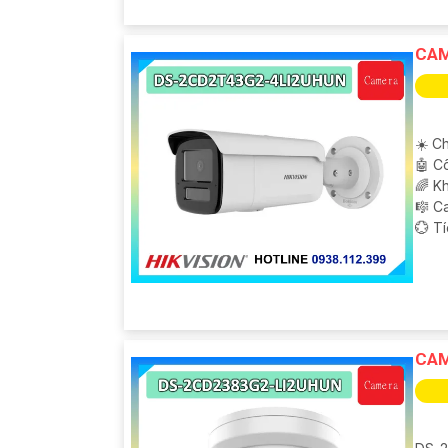
CAM
☀️ Ch
🤖️ 
🌈 K
🎼️ 
️💮 T
CAM