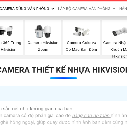
CAMERA DÙNG VĂN PHÒNG
LẮP BỘ CAMERA VĂN PHÒNG
HÃN
Camera Nhận
a 360 Trong
Camera Hikvision
Camera Colorvu
Khuôn M
Hikvision
Zoom
Có Màu Ban Đêm
Hikvisio
CAMERA THIẾT KẾ NHỰA HIKVISIO
h sắc nét cho không gian của bạn
 camera có độ phân giải cao để
nâng cao an toàn
hình ản
ghệ hồng ngoại, giúp quay được hình ảnh ban đêm cũng nh