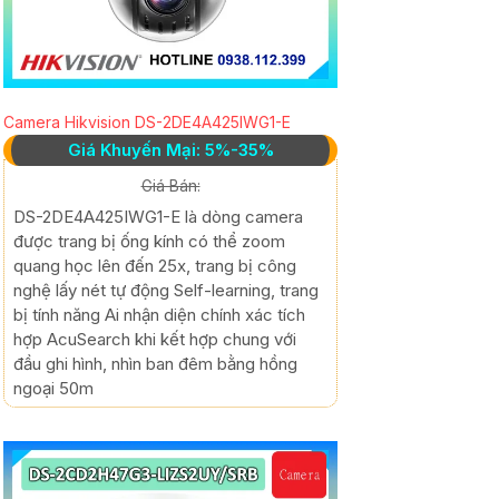
Camera Hikvision DS-2DE4A425IWG1-E
Giá Khuyến Mại: 5%-35%
Giá Bán:
DS-2DE4A425IWG1-E là dòng camera
được trang bị ống kính có thể zoom
quang học lên đến 25x, trang bị công
nghệ lấy nét tự động Self-learning, trang
bị tính năng Ai nhận diện chính xác tích
hợp AcuSearch khi kết hợp chung với
đầu ghi hình, nhìn ban đêm bằng hồng
ngoại 50m