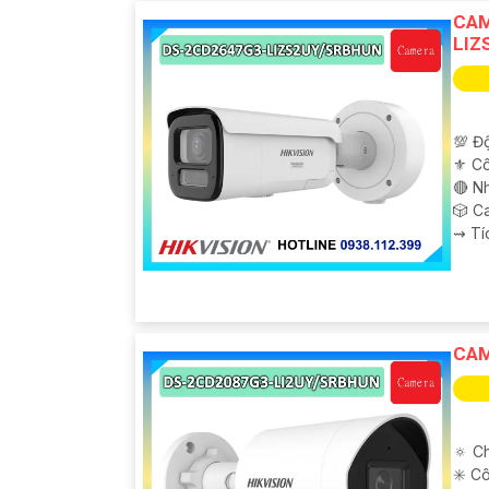
CAM
LIZ
💯 Độ
⚜️ C
🔴 N
🎲 C
️⇝ T
CAM
🔅 Ch
✳️ C