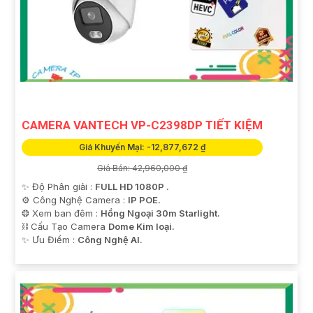
CAMERA VANTECH VP-C2398DP TIẾT KIỆM
Giá Khuyến Mại: -12,877,672 ₫
Giá Bán: 42,960,000 ₫
✨ Độ Phân giải :
FULL HD 1080P .
⚙ Công Nghệ Camera :
IP POE.
❂ Xem ban đêm :
Hồng Ngoại 30m Starlight.
⛓ Cấu Tạo Camera
Dome Kim loại.
️✨ Ưu Điểm :
Công Nghệ AI.