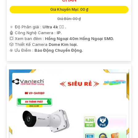
Giá Khuyến Mại: 00 ₫
Giá Bán: 00 ₫
🔅 Độ Phân giải :
Ultra 4k 👍🏾 .
🤖️ Công Nghệ Camera :
IP.
💥 Xem ban đêm :
Hồng Ngoại 40m Hồng Ngoại SMD.
🎲 Thiết Kế Camera
Dome Kim loại.
️☣️ Ưu Điểm :
Báo Động Chuyển Động.