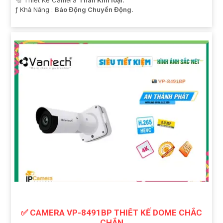
🔩 Thiết Kế Camera
Thân Kim loại.
️ƒ Khả Năng :
Báo Động Chuyển Động.
✅ CAMERA VP-8491BP THIÊT KẾ DOME CHẮC
CHẮN