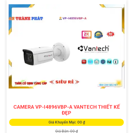
CAMERA VP-I4896VBP-A VANTECH THIẾT KẾ
ĐẸP
Giá Khuyến Mại: 00 ₫
Giá Bán: 00 ₫