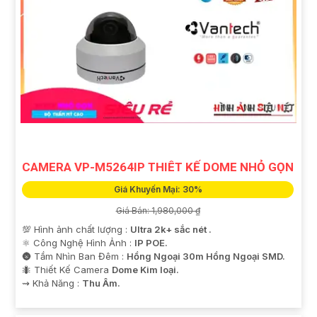
CAMERA VP-M5264IP THIÊT KẾ DOME NHỎ GỌN
Giá Khuyến Mại: 30%
Giá Bán: 1,980,000 ₫
💯 Hình ảnh chất lượng :
Ultra 2k+ sắc nét .
⚛️ Công Nghệ Hình Ảnh :
IP POE.
🌚 Tầm Nhìn Ban Đêm :
Hồng Ngoại 30m Hồng Ngoại SMD.
🐜 Thiết Kế Camera
Dome Kim loại.
️⇝ Khả Năng :
Thu Âm.