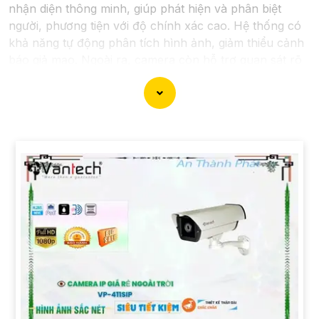
nhận diện thông minh, giúp phát hiện và phân biệt
người, phương tiện với độ chính xác cao. Hệ thống có
khả năng tự động phân tích hình ảnh, giảm thiểu cảnh
báo giả mạo. Ngoài ra, camera còn hỗ trợ quan sát rõ
nét trong điều kiện ánh sáng yếu nhờ công nghệ
Starlight và các tính năng này giúp nâng cao hiệu quả
giám sát và bảo vệ an ninh tốt hơn.
'