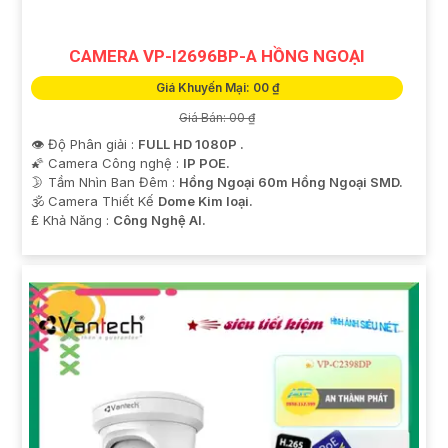
CAMERA VP-I2696BP-A HỒNG NGOẠI
Giá Khuyến Mại: 00 ₫
Giá Bán: 00 ₫
👁 Độ Phân giải :
FULL HD 1080P .
🌠 Camera Công nghệ :
IP POE.
🌛 Tầm Nhìn Ban Đêm :
Hồng Ngoại 60m Hồng Ngoại SMD.
🕉️ Camera Thiết Kế
Dome Kim loại.
️₤ Khả Năng :
Công Nghệ AI.