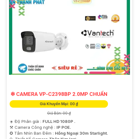
❇ CAMERA VP-C2398BP 2.0MP CHUẨN
Giá Khuyến Mại: 00 ₫
Giá Bán: 00 ₫
☀️ Độ Phân giải :
FULL HD 1080P .
⚒ Camera Công nghệ :
IP POE.
✪ Tầm Nhìn Ban Đêm :
Hồng Ngoại 30m Starlight.