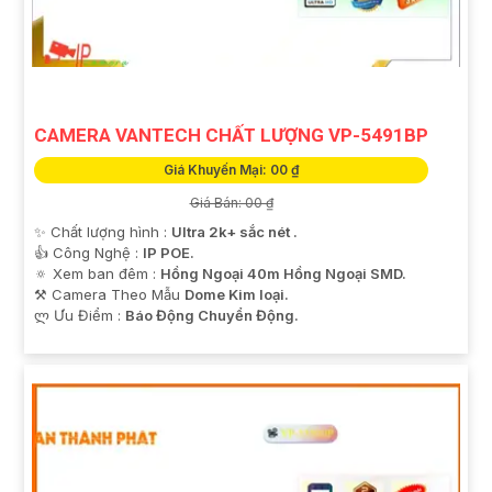
CAMERA VANTECH CHẤT LƯỢNG VP-5491BP
Giá Khuyến Mại: 00 ₫
Giá Bán: 00 ₫
✨ Chất lượng hình :
Ultra 2k+ sắc nét .
👍 Công Nghệ :
IP POE.
🔅 Xem ban đêm :
Hồng Ngoại 40m Hồng Ngoại SMD.
⚒ Camera Theo Mẫu
Dome Kim loại.
️ლ Ưu Điểm :
Báo Động Chuyển Động.