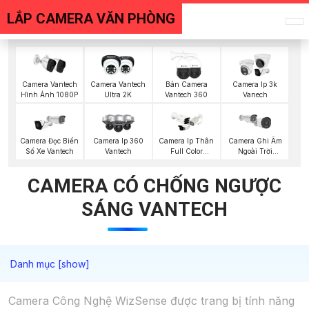
LẮP CAMERA VĂN PHÒNG
Camera Vantech
Camera Vantech
Bán Camera
Camera Ip 3k
Hình Ảnh 1080P
Ultra 2K
Vantech 360
Vanech
Camera Đọc Biển
Camera Ip 360
Camera Ip Thân
Camera Ghi Âm
Số Xe Vantech
Vantech
Full Color
Ngoài Trời
Hikvision
Vantech
CAMERA CÓ CHỐNG NGƯỢC
SÁNG VANTECH
Camera Công Nghệ WizSense được trang bị tính năng