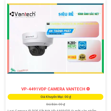
VP-4491VDP CAMERA VANTECH ❂
Giá Khuyến Mại: 00 ₫
Giá Bán: 00 ₫
Loại Camera IP POE Sắt Nét VP-4491VDP là một sản phẩm