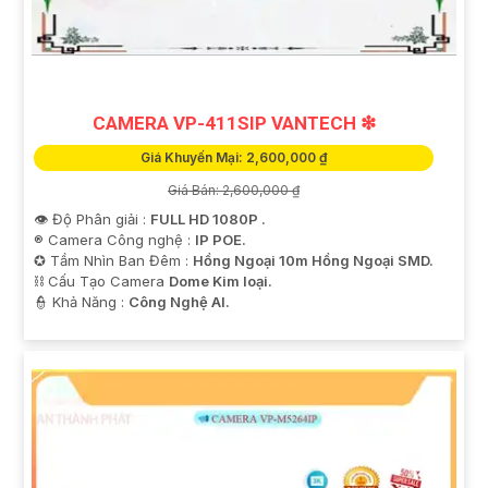
CAMERA VP-411SIP VANTECH ❇
Giá Khuyến Mại: 2,600,000 ₫
Giá Bán: 2,600,000 ₫
👁 Độ Phân giải :
FULL HD 1080P .
®️ Camera Công nghệ :
IP POE.
✪ Tầm Nhìn Ban Đêm :
Hồng Ngoại 10m Hồng Ngoại SMD.
⛓ Cấu Tạo Camera
Dome Kim loại.
️👮 Khả Năng :
Công Nghệ AI.