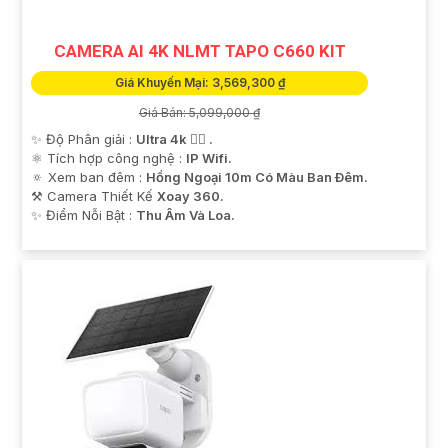
CAMERA AI 4K NLMT TAPO C660 KIT
Giá Khuyến Mại: 3,569,300 ₫
Giá Bán: 5,099,000 ₫
✨ Độ Phân giải :
Ultra 4k 👍🏾 .
⚛️ Tích hợp công nghệ :
IP Wifi.
🔅 Xem ban đêm :
Hồng Ngoại 10m Có Màu Ban Ðêm.
⚒ Camera Thiết Kế
Xoay 360.
️✨ Điểm Nỗi Bật :
Thu Âm Và Loa.