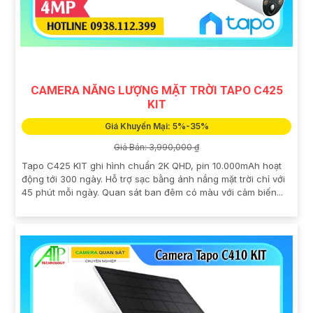
CAMERA NĂNG LƯỢNG MẶT TRỜI TAPO C425
KIT
Giá Khuyến Mại: 5%-35%
Giá Bán: 3,990,000 ₫
Tapo C425 KIT ghi hình chuẩn 2K QHD, pin 10.000mAh hoạt
động tới 300 ngày. Hỗ trợ sạc bằng ánh nắng mặt trời chỉ với
45 phút mỗi ngày. Quan sát ban đêm có màu với cảm biến...