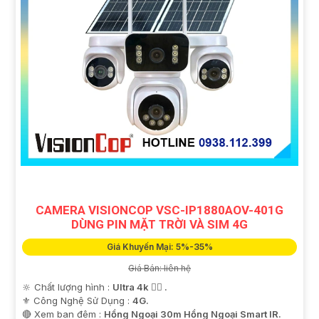
CAMERA VISIONCOP VSC-IP1880AOV-401G
DÙNG PIN MẶT TRỜI VÀ SIM 4G
Giá Khuyến Mại: 5%-35%
Giá Bán: liên hệ
🔆 Chất lượng hình :
Ultra 4k 👍🏾 .
⚜️ Công Nghệ Sử Dụng :
4G.
🔴 Xem ban đêm :
Hồng Ngoại 30m Hồng Ngoại Smart IR.