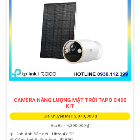
CAMERA NĂNG LƯỢNG MẶT TRỜI TAPO C460
KIT
Giá Khuyến Mại: 3,079,300 ₫
Giá Bán: 4,399,000 ₫
☀️ Hình Ảnh Sắc nét :
Ultra 4k 👍🏾 .
🕉️ Công Nghệ Hình Ảnh :
IP Wifi.