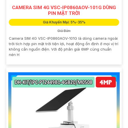
CAMERA SIM 4G VSC-IP0860AOV-101G DÙNG
PIN MẶT TRỜI
Giá Khuyến Mại: 5%-35%
Giá Bán:
Camera SIM 4G VSC-IP0860AOV-101G là dòng camera ngoài
trời tích hợp pin mặt trời tiện lợi, hoạt động ổn định ở mọi vị trí
không cần nguồn điện. Với độ phân giải 6MP cùng chuẩn
nén H