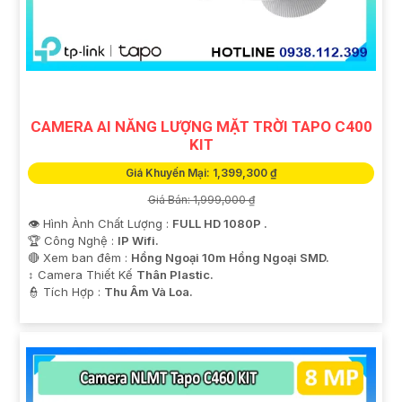
CAMERA AI NĂNG LƯỢNG MẶT TRỜI TAPO C400
KIT
Giá Khuyến Mại: 1,399,300 ₫
Giá Bán: 1,999,000 ₫
👁 Hình Ành Chất Lượng :
FULL HD 1080P .
🏆 Công Nghệ :
IP Wifi.
🔴 Xem ban đêm :
Hồng Ngoại 10m Hồng Ngoại SMD.
↕️ Camera Thiết Kế
Thân Plastic.
️👮 Tích Hợp :
Thu Âm Và Loa.