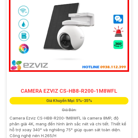
CAMERA EZVIZ CS-HB8-R200-1M8WFL
Giá Khuyến Mại: 5%-35%
Giá Bán:
Camera Ezviz CS-HB8-R200-1M8WFL là camera 8MP, độ
phân giải 4K, mang đến hình ảnh sắc nét và chi tiết. Thiết kế
hỗ trợ xoay 340° và nghiêng 75° giúp quan sát toàn diện.
Công nghệ nén H.265/H