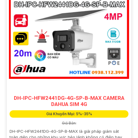
DH-IPC-HFW2441DG-4G-SP-B-MAX CAMERA
DAHUA SIM 4G
Giá Khuyến Mại: 5%-35%
Giá Bán:
DH-IPC-HFW2441DG-4G-SP-B-MAX là giải pháp giám sát
toàn diện cho những khu vực hẻo lánh không có điện hay