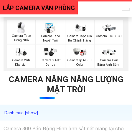
LẮP CAMERA VĂN PHÒNG
Camera Tapo
Camera Tapo
Camera Tapo Giá
Camera TIOC IOT
Trong Nhà
Ngoài Trời
Rẻ Chính Hãng
Camera Wifi
Camera 2 Mắt
Camera Ip AI Full
Camera Cân
Kbvision
Dahua
Color
Bằng Ánh Sáng
Super Adapt
CAMERA NĂNG NĂNG LƯỢNG
MẶT TRỜI
Camera 360 Báo Động Hình ảnh sắt nét mang lại cho