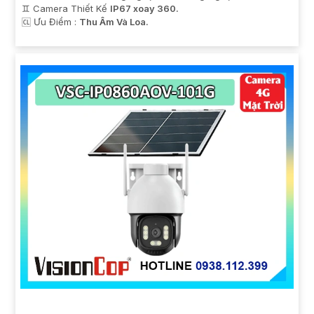
♊ Camera Thiết Kế
IP67 xoay 360.
️🆑 Ưu Điểm :
Thu Âm Và Loa.