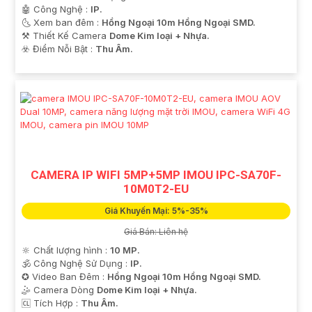
🤖️ Công Nghệ :
IP.
🌜 Xem ban đêm :
Hồng Ngoại 10m Hồng Ngoại SMD.
⚒ Thiết Kế Camera
Dome Kim loại + Nhựa.
'
️☣️ Điểm Nỗi Bật :
Thu Âm.
CAMERA IP WIFI 5MP+5MP IMOU IPC-SA70F-
10M0T2-EU
Giá Khuyến Mại: 5%-35%
Giá Bán: Liên hệ
🔆 Chất lượng hình :
10 MP.
🕉️ Công Nghệ Sử Dụng :
IP.
✪ Video Ban Đêm :
Hồng Ngoại 10m Hồng Ngoại SMD.
🤹 Camera Dòng
Dome Kim loại + Nhựa.
️🆑 Tích Hợp :
Thu Âm.