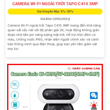
CAMERA WI-FI NGOÀI TRỜI TAPO C410 3MP
Giá Khuyến Mại: 5%-35%
Giá Bán: 1,990,000 ₫
Camera Wi-Fi ngoài trời Tapo C410 3MP mang đến khả năng
quan sát sắc nét với độ phân giải 2K, hoạt động không gián
đoạn nhờ tấm pin năng lượng mặt trời. Hỗ trợ nhìn đêm có
màu, chống nước IP65, nhận diện người chính xác và cảnh
báo thông minh qua điện thoại, giúp bạn yên tâm giám sát
mọi lúc