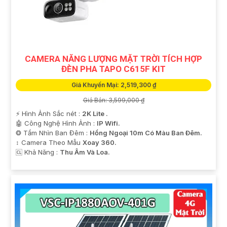
CAMERA NĂNG LƯỢNG MẶT TRỜI TÍCH HỢP
ĐÈN PHA TAPO C615F KIT
Giá Khuyến Mại: 2,519,300 ₫
Giá Bán: 3,599,000 ₫
️⚡ Hình Ảnh Sắc nét :
2K Lite .
🤖️ Công Nghệ Hình Ảnh :
IP Wifi.
❂ Tầm Nhìn Ban Đêm :
Hồng Ngoại 10m Có Màu Ban Ðêm.
↕️ Camera Theo Mẫu
Xoay 360.
️🆑 Khả Năng :
Thu Âm Và Loa.