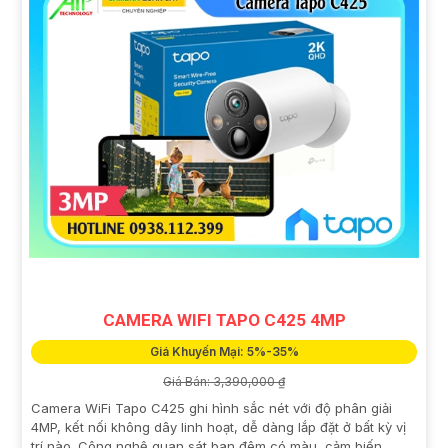
CAMERA WIFI TAPO C425 4MP
Giá Khuyến Mại: 5%-35%
Giá Bán: 3,390,000 ₫
Camera WiFi Tapo C425 ghi hình sắc nét với độ phân giải
4MP, kết nối không dây linh hoạt, dễ dàng lắp đặt ở bất kỳ vị
trí nào. Công nghệ quan sát ban đêm có màu, cảm biến