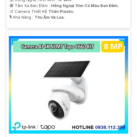
🔴 Tầm Xa Ban Đêm :
Hồng Ngoại 10m Có Màu Ban Ðêm.
🎨 Camera Thiết Kế
Thân Plastic.
️🎙 Khả Năng :
Thu Âm Và Loa.