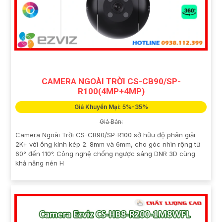
CAMERA NGOÀI TRỜI CS-CB90/SP-
R100(4MP+4MP)
Giá Khuyến Mại: 5%-35%
Giá Bán:
Camera Ngoài Trời CS-CB90/SP-R100 sở hữu độ phân giải
2K+ với ống kính kép 2. 8mm và 6mm, cho góc nhìn rộng từ
60° đến 110°. Công nghệ chống ngược sáng DNR 3D cùng
khả năng nén H