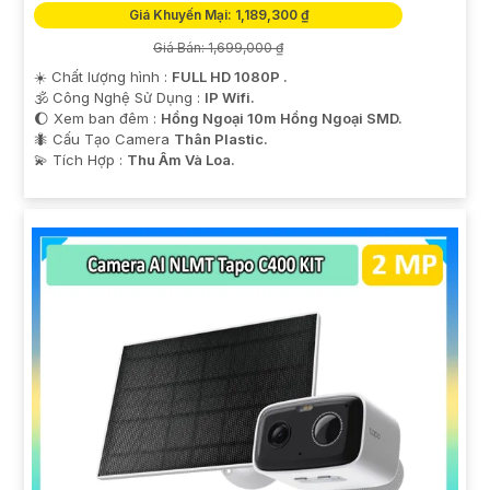
Giá Khuyến Mại: 1,189,300 ₫
Giá Bán: 1,699,000 ₫
☀️ Chất lượng hình :
FULL HD 1080P .
🕉️ Công Nghệ Sử Dụng :
IP Wifi.
🌔 Xem ban đêm :
Hồng Ngoại 10m Hồng Ngoại SMD.
🐜 Cấu Tạo Camera
Thân Plastic.
️💫 Tích Hợp :
Thu Âm Và Loa.