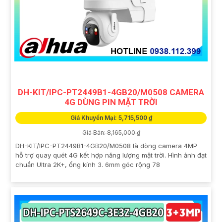
DH-KIT/IPC-PT2449B1-4GB20/M0508 CAMERA
4G DÙNG PIN MẶT TRỜI
Giá Khuyến Mại: 5,715,500 ₫
Giá Bán: 8,165,000 ₫
DH-KIT/IPC-PT2449B1-4GB20/M0508 là dòng camera 4MP
hỗ trợ quay quét 4G kết hợp năng lượng mặt trời. Hình ảnh đạt
chuẩn Ultra 2K+, ống kính 3. 6mm góc rộng 78