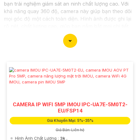
bạn trải nghiệm giám sát an ninh chất lượng cao. Với
khả năng quay 360 độ, camera này giúp bạn theo dõi
mọi góc độ một cách toàn diện. Hình ảnh được ghi lại
rõ nét, chất lượng cao, giúp bạn nắm bắt mọi chi tiết
một cách dễ dàng. Đặc điểm chất lượng hơn tính năng
báo động thông minh sẽ cảnh báo ngay lập tức khi
phát hiện sự cố, giúp gia tăng an ninh cho ngôi nhà
hoặc cơ sở của bạn. Camera 360 Báo Động Hình ảnh
sắt nét là sự lựa chọn lý tưởng để bảo vệ và giám sát
an ninh cho bạn và gia đình.
CAMERA IP WIFI 5MP IMOU IPC-UA7E-5M0T2-
EU/FSP14
Giá Khuyến Mại: 5%-35%
Giá Bán: Liên hệ
🔅 Hình Ành Chất Lượng :
3k .