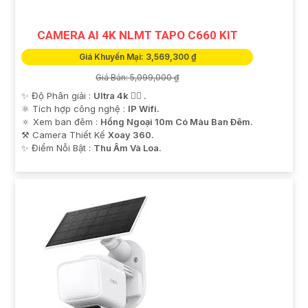
CAMERA AI 4K NLMT TAPO C660 KIT
Giá Khuyến Mại: 3,569,300 ₫
Giá Bán: 5,099,000 ₫
✨ Độ Phân giải :
Ultra 4k 👍🏾 .
⚛️ Tích hợp công nghệ :
IP Wifi.
🔅 Xem ban đêm :
Hồng Ngoại 10m Có Màu Ban Ðêm.
⚒ Camera Thiết Kế
Xoay 360.
️✨ Điểm Nỗi Bật :
Thu Âm Và Loa.