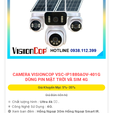
CAMERA VISIONCOP VSC-IP1880AOV-401G
DÙNG PIN MẶT TRỜI VÀ SIM 4G
Giá Khuyến Mại: 5%-35%
Giá Bán: liên hệ
🔆 Chất lượng hình :
Ultra 4k 👍🏾 .
⚜️ Công Nghệ Sử Dụng :
4G.
🔴 Xem ban đêm :
Hồng Ngoại 30m Hồng Ngoại Smart IR.