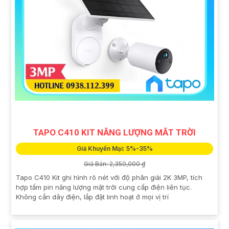
TAPO C410 KIT NĂNG LƯỢNG MĂT TRỜI
Giá Khuyến Mại: 5%-35%
Giá Bán: 2,350,000 ₫
Tapo C410 Kit ghi hình rõ nét với độ phân giải 2K 3MP, tích
hợp tấm pin năng lượng mặt trời cung cấp điện liên tục.
Không cần dây điện, lắp đặt linh hoạt ở mọi vị trí