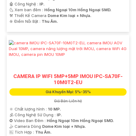
🤖️ Công Nghệ :
IP.
🌜 Xem ban đêm :
Hồng Ngoại 10m Hồng Ngoại SMD.
⚒ Thiết Kế Camera
Dome Kim loại + Nhựa.
'
️☣️ Điểm Nỗi Bật :
Thu Âm.
CAMERA IP WIFI 5MP+5MP IMOU IPC-SA70F-
10M0T2-EU
Giá Khuyến Mại: 5%-35%
Giá Bán: Liên hệ
🔆 Chất lượng hình :
10 MP.
🕉️ Công Nghệ Sử Dụng :
IP.
✪ Video Ban Đêm :
Hồng Ngoại 10m Hồng Ngoại SMD.
🤹 Camera Dòng
Dome Kim loại + Nhựa.
️🆑 Tích Hợp :
Thu Âm.