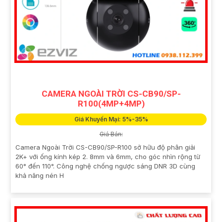
CAMERA NGOÀI TRỜI CS-CB90/SP-
R100(4MP+4MP)
Giá Khuyến Mại: 5%-35%
Giá Bán:
Camera Ngoài Trời CS-CB90/SP-R100 sở hữu độ phân giải
2K+ với ống kính kép 2. 8mm và 6mm, cho góc nhìn rộng từ
60° đến 110°. Công nghệ chống ngược sáng DNR 3D cùng
khả năng nén H