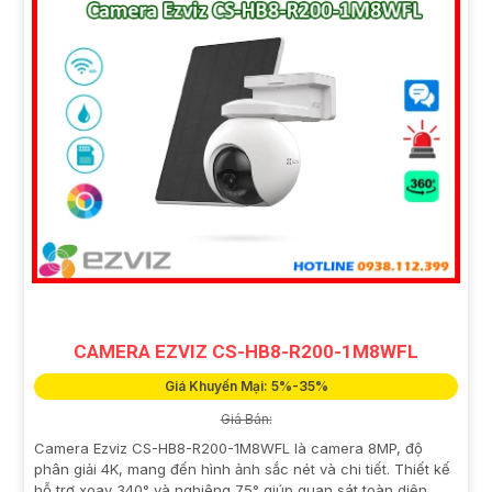
CAMERA EZVIZ CS-HB8-R200-1M8WFL
Giá Khuyến Mại: 5%-35%
Giá Bán:
Camera Ezviz CS-HB8-R200-1M8WFL là camera 8MP, độ
phân giải 4K, mang đến hình ảnh sắc nét và chi tiết. Thiết kế
hỗ trợ xoay 340° và nghiêng 75° giúp quan sát toàn diện.