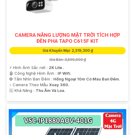
CAMERA NĂNG LƯỢNG MẶT TRỜI TÍCH HỢP
ĐÈN PHA TAPO C615F KIT
Giá Khuyến Mại: 2,519,300 ₫
Giá Bán: 3,599,000 ₫
️⚡ Hình Ảnh Sắc nét :
2K Lite .
🤖️ Công Nghệ Hình Ảnh :
IP Wifi.
❂ Tầm Nhìn Ban Đêm :
Hồng Ngoại 10m Có Màu Ban Ðêm.
↕️ Camera Theo Mẫu
Xoay 360.
️🆑 Khả Năng :
Thu Âm Và Loa.