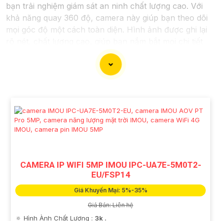
bạn trải nghiệm giám sát an ninh chất lượng cao. Với
khả năng quay 360 độ, camera này giúp bạn theo dõi
mọi góc độ một cách toàn diện. Hình ảnh được ghi lại
rõ nét, chất lượng cao, giúp bạn nắm bắt mọi chi tiết
một cách dễ dàng. Đặc điểm chất lượng hơn tính năng
báo động thông minh sẽ cảnh báo ngay lập tức khi
phát hiện sự cố, giúp gia tăng an ninh cho ngôi nhà
hoặc cơ sở của bạn. Camera 360 Báo Động Hình ảnh
sắt nét là sự lựa chọn lý tưởng để bảo vệ và giám sát
an ninh cho bạn và gia đình.
CAMERA IP WIFI 5MP IMOU IPC-UA7E-5M0T2-
EU/FSP14
Giá Khuyến Mại: 5%-35%
Giá Bán: Liên hệ
🔅 Hình Ành Chất Lượng :
3k .