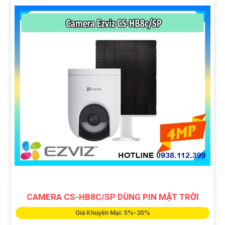
CAMERA CS-HB8C/SP DÙNG PIN MẶT TRỜI
Giá Khuyến Mại: 5%-35%