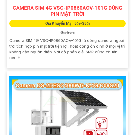
CAMERA SIM 4G VSC-IP0860AOV-101G DÙNG
PIN MẶT TRỜI
Giá Khuyến Mại: 5%-35%
Giá Bán:
Camera SIM 4G VSC-IP0860AOV-101G là dòng camera ngoài
trời tích hợp pin mặt trời tiện lợi, hoạt động ổn định ở mọi vị trí
không cần nguồn điện. Với độ phân giải 6MP cùng chuẩn
nén H