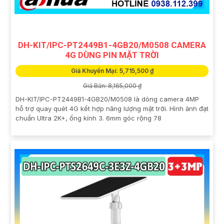
DH-KIT/IPC-PT2449B1-4GB20/M0508 CAMERA
4G DÙNG PIN MẶT TRỜI
Giá Khuyến Mại: 5,715,500 ₫
Giá Bán: 8,165,000 ₫
DH-KIT/IPC-PT2449B1-4GB20/M0508 là dòng camera 4MP
hỗ trợ quay quét 4G kết hợp năng lượng mặt trời. Hình ảnh đạt
chuẩn Ultra 2K+, ống kính 3. 6mm góc rộng 78