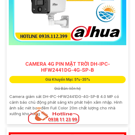
CAMERA 4G PIN MẶT TRỜI DH-IPC-
HFW2441DG-4G-SP-B
Giá Khuyến Mại: 5%-35%
Giá Bán: liên hệ
Camera giám sát DH-IPC-HFW2441DG-4G-SP-B 4.0 MP có
cảnh báo chủ động phát sáng khi phát hiện xâm nhập. Hình
ảnh sắc nét ban đêm Full Color 20m chất lượng cho nhà
xưởng kho hàng