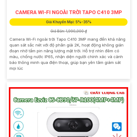
CAMERA WI-FI NGOÀI TRỜI TAPO C410 3MP
Giá Khuyến Mại: 5%-35%
Giá Bán: 1,990,000 ₫
Camera Wi-Fi ngoài trời Tapo C410 3MP mang đến khả năng
quan sát sắc nét với độ phân giải 2K, hoạt động không gián
đoạn nhờ tấm pin năng lượng mặt trời. Hỗ trợ nhìn đêm có
màu, chống nước IP65, nhận diện người chính xác và cảnh
báo thông minh qua điện thoại, giúp bạn yên tâm giám sát
mọi lúc