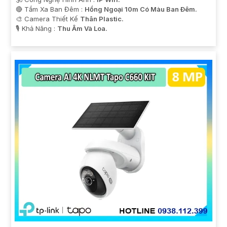
🔴 Tầm Xa Ban Đêm :
Hồng Ngoại 10m Có Màu Ban Ðêm.
🎨 Camera Thiết Kế
Thân Plastic.
️🎙 Khả Năng :
Thu Âm Và Loa.