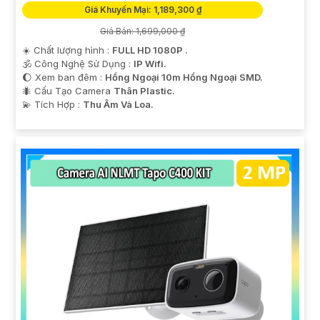
Giá Khuyến Mại: 1,189,300 ₫
Giá Bán: 1,699,000 ₫
☀️ Chất lượng hình :
FULL HD 1080P .
🕉️ Công Nghệ Sử Dụng :
IP Wifi.
🌔 Xem ban đêm :
Hồng Ngoại 10m Hồng Ngoại SMD.
🐜 Cấu Tạo Camera
Thân Plastic.
️💫 Tích Hợp :
Thu Âm Và Loa.