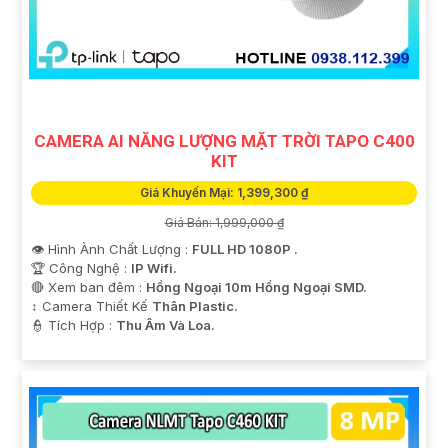
CAMERA AI NĂNG LƯỢNG MẶT TRỜI TAPO C400
KIT
Giá Khuyến Mại: 1,399,300 ₫
Giá Bán: 1,999,000 ₫
👁 Hình Ành Chất Lượng :
FULL HD 1080P .
🏆 Công Nghệ :
IP Wifi.
🔴 Xem ban đêm :
Hồng Ngoại 10m Hồng Ngoại SMD.
↕️ Camera Thiết Kế
Thân Plastic.
️👮 Tích Hợp :
Thu Âm Và Loa.