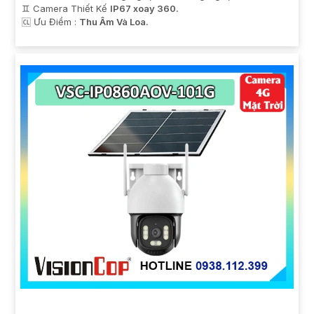
♊ Camera Thiết Kế
IP67 xoay 360.
️🆑 Ưu Điểm :
Thu Âm Và Loa.