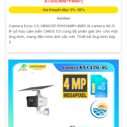
R100(4MP+4MP)
Giá Khuyến Mại: 5%-35%
Giá Bán:
Camera Ezviz CS-HB90/SP-R100(4MP+4MP) là camera Wi-Fi
IP sở hữu cảm biến CMOS 1/3 cùng độ phân giải 2K+ cho một
ống kính, mang đến hình ảnh sắc nét. Thiết kế ống kính kép
2