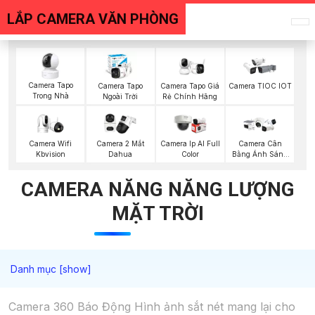
LẮP CAMERA VĂN PHÒNG
Camera Tapo
Camera Tapo
Camera Tapo Giá
Camera TIOC IOT
Trong Nhà
Ngoài Trời
Rẻ Chính Hãng
Camera Wifi
Camera 2 Mắt
Camera Ip AI Full
Camera Cân
Kbvision
Dahua
Color
Bằng Ánh Sáng
Super Adapt
CAMERA NĂNG NĂNG LƯỢNG
MẶT TRỜI
Camera 360 Báo Động Hình ảnh sắt nét mang lại cho