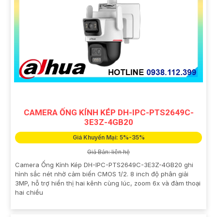
CAMERA ỐNG KÍNH KÉP DH-IPC-PTS2649C-
3E3Z-4GB20
Giá Khuyến Mại: 5%-35%
Giá Bán: liên hệ
Camera Ống Kính Kép DH-IPC-PTS2649C-3E3Z-4GB20 ghi
hình sắc nét nhờ cảm biến CMOS 1/2. 8 inch độ phân giải
3MP, hỗ trợ hiển thị hai kênh cùng lúc, zoom 6x và đàm thoại
hai chiều