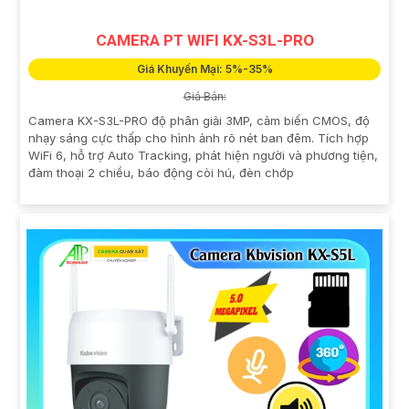
CAMERA PT WIFI KX-S3L-PRO
Giá Khuyến Mại: 5%-35%
Giá Bán:
Camera KX-S3L-PRO độ phân giải 3MP, cảm biến CMOS, độ
nhạy sáng cực thấp cho hình ảnh rõ nét ban đêm. Tích hợp
WiFi 6, hỗ trợ Auto Tracking, phát hiện người và phương tiện,
đàm thoại 2 chiều, báo động còi hú, đèn chớp