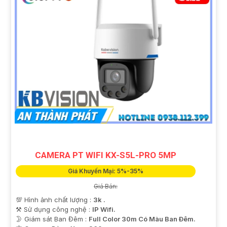
CAMERA PT WIFI KX-S5L-PRO 5MP
Giá Khuyến Mại: 5%-35%
Giá Bán:
💯 Hình ảnh chất lượng :
3k .
⚒ Sử dụng công nghệ :
IP Wifi.
🌛 Giám sát Ban Đêm :
Full Color 30m Có Màu Ban Ðêm.