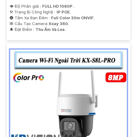
👁 Độ Phân giải :
FULL HD 1080P .
⚒ Trang Bị Công Nghệ :
IP POE.
🌚 Tầm Xa Ban Đêm :
Full Color 30m ONVIF.
🕸️ Cấu Tạo Camera
Xoay 360.
️🔔 Đặt Điểm :
Thu Âm Và Loa.