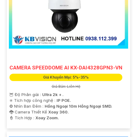
CAMERA SPEEDDOME AI KX-DAI4328GPN3-VN
Giá Khuyến Mại: 5%-35%
Giá Bán: Liên Hệ
🦉 Độ Phân giải :
Ultra 2k + .
✳️ Tích hợp công nghệ :
IP POE.
❂ Nhìn Ban Đêm :
Hồng Ngoại 10m Hồng Ngoại SMD.
🐉️ Camera Thiết Kế
Xoay 360.
️👮 Tích Hợp :
Xoay Zoom.