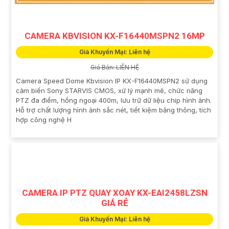
CAMERA KBVISION KX-F16440MSPN2 16MP
Giá Khuyến Mại: Liên hệ
Giá Bán: LIÊN HỆ
Camera Speed Dome Kbvision IP KX-F16440MSPN2 sử dụng
cảm biến Sony STARVIS CMOS, xử lý mạnh mẽ, chức năng
PTZ đa điểm, hồng ngoại 400m, lưu trữ dữ liệu chip hình ảnh.
Hỗ trợ chất lượng hình ảnh sắc nét, tiết kiệm băng thông, tích
hợp công nghệ H
CAMERA IP PTZ QUAY XOAY KX-EAI2458LZSN
GIÁ RẺ
Giá Khuyến Mại: Liên hệ