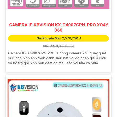
CAMERA IP KBVISION KX-C4007CPN-PRO XOAY
360
Giá Khuyến Mại: 2,570,750 ₫
Giá Bán: 3,955,000 ₫
Camera KX-C4007CPN-PRO là dòng camera PoE quay quét
360 cho hình ảnh toàn cảnh siêu nét với độ phân giải 4.0MP
và hỗ trợ ghi hình ban đêm có màu sắc với tầm xa 50m