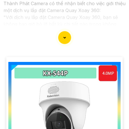
Thành Phát Camera có thể nhận biết cho việc giới thiệu
một dịch vụ lắp đặt Camera Quay Xoay 360:
"Với dịch vụ lắp đặt Camera Quay Xoay 360, bạn sẽ
không bao giờ bỏ lỡ bất kỳ chi tiết nào trong không
gian giám sát. Hệ thống camera hiện đại này cho phép
quay xoay 360 độ, giúp ghi lại mọi góc cạnh và hành
động trong ngôi nhà, văn phòng hay cửa hàng của bạn
một cách tự động và hiệu quả. Để bảo vệ tài sản và
nâng cao an toàn an ninh cho môi trường của bạn, hãy
liên hệ với chúng tôi ngay hôm nay để biết thêm thông
tin chi tiết và được tư vấn miễn phí."
Hy vọng câu này sẽ giúp bạn trong việc giới thiệu dịch
vụ lắp đặt Camera Quay Xoay 360. Nếu bạn cần thêm
sự hỗ trợ hoặc tư vấn khác, đừng ngần ngại để lại câu
hỏi!