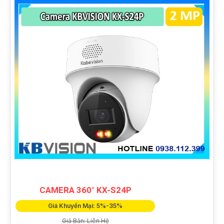
CAMERA 360° KX-S24P
Giá Khuyến Mại: 5%-35%
Giá Bán: Liên Hệ