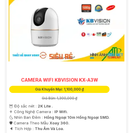
CAMERA WIFI KBVISION KX-A3W
Giá Khuyến Mại: 1,100,000 ₫
Giá Bán: 1,300,000 ₫
🦉 Độ sắc nét :
2K Lite .
⚜️ Công Nghệ Camera :
IP Wifi.
🌜 Nhìn Ban Đêm :
Hồng Ngoại 10m Hồng Ngoại SMD.
🛡 Camera Theo Mẫu
Xoay 360.
️🔈 Tích Hợp :
Thu Âm Và Loa.