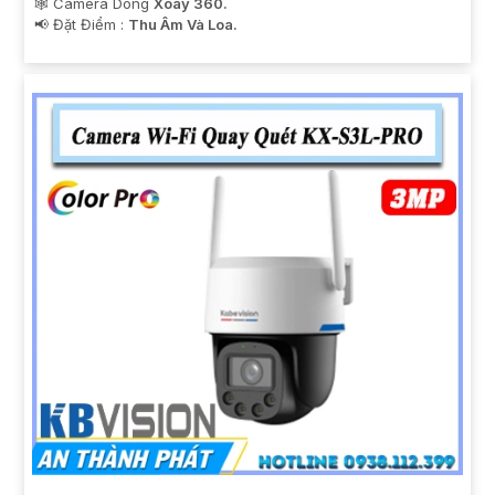
🕸️ Camera Dòng
Xoay 360.
️📢 Đặt Điểm :
Thu Âm Và Loa.