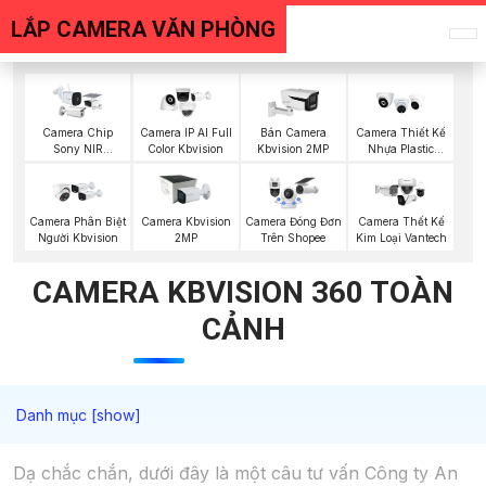
LẮP CAMERA VĂN PHÒNG
Camera Chip
Camera IP AI Full
Bán Camera
Camera Thiết Kế
Sony NIR
Color Kbvision
Kbvision 2MP
Nhựa Plastic
KBvision
Kbvision
Camera Phân Biệt
Camera Kbvision
Camera Đóng Đơn
Camera Thết Kế
Người Kbvision
2MP
Trên Shopee
Kim Loại Vantech
CAMERA KBVISION 360 TOÀN
CẢNH
Dạ chắc chắn, dưới đây là một câu tư vấn Công ty An