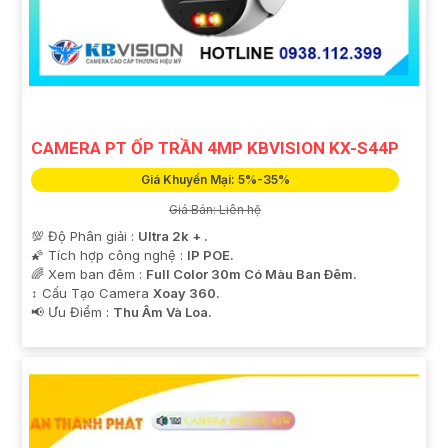
CAMERA PT ỐP TRẦN 4MP KBVISION KX-S44P
'
Giá Khuyến Mại: 5%-35%
Giá Bán: Liên hệ
💯 Độ Phân giải :
Ultra 2k + .
🌠 Tích hợp công nghệ :
IP POE.
🌈 Xem ban đêm :
Full Color 30m Có Màu Ban Ðêm.
↕️ Cấu Tạo Camera
Xoay 360.
️📢 Ưu Điểm :
Thu Âm Và Loa.