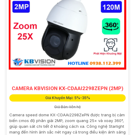
CAMERA KBVISION KX-CDAAI2298ZEPN (2MP)
Giá Khuyến Mại: 5%-35%
Giá Bán: liên hệ
Camera speed dome KX-CDAAi2298ZePN được trang bị cảm
biến cmos độ phân giải 2MP, zoom quang 25× và xoay 360°,
giúp quan sát chi tiết ở khoảng cách xa. Công nghệ Starlight
mang đến hình ảnh sắc nét ngay cả trong điều kiện ánh sáng