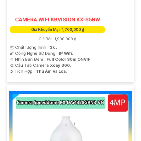
CAMERA WIFI KBVISION KX-S5BW
Giá Khuyến Mại: 1,700,000 ₫
Giá Bán: 1,900,000 ₫
🦉 Chất lượng hình :
3k .
🌠 Công Nghệ Sử Dụng :
IP Wifi.
🔅 Nhìn Ban Đêm :
Full Color 30m ONVIF.
🎨 Cấu Tạo Camera
Xoay 360.
️➲ Tích Hợp :
Thu Âm Và Loa.