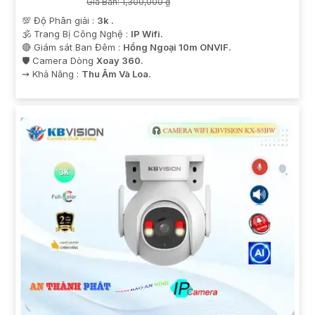
Giá Bán: 1,300,000 ₫
💯 Độ Phân giải :
3k .
🕉️ Trang Bị Công Nghệ :
IP Wifi.
🔴 Giám sát Ban Đêm :
Hồng Ngoại 10m ONVIF.
🛡 Camera Dòng
Xoay 360.
️⇝ Khả Năng :
Thu Âm Và Loa.