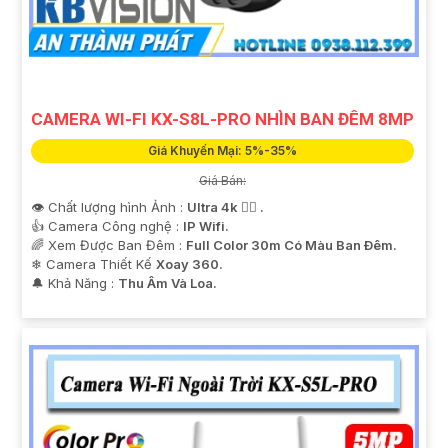
CAMERA WI-FI KX-S8L-PRO NHÌN BAN ĐÊM 8MP
Giá Khuyến Mại: 5%-35%
Giá Bán:
👁 Chất lượng hình Ảnh :
Ultra 4k 👍🏾 .
👍 Camera Công nghệ :
IP Wifi.
🌈 Xem Được Ban Đêm :
Full Color 30m Có Màu Ban Ðêm.
❄ Camera Thiết Kế
Xoay 360.
️🔔 Khả Năng :
Thu Âm Và Loa.