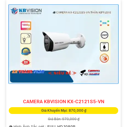
CAMERA KBVISION KX-C2121S5-VN
Giá Khuyến Mại: 870,000 ₫
Giá Bán: 970,000 ₫
👁 Hình Ảnh Sắc nét :
FULL HD 1080P .