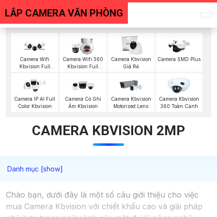
LẮP CAMERA VĂN PHÒNG
Camera Wifi
Camera Wifi 360
Camera Kbvision
Camera SMD Plus
Kbvision Full
Kbvision Full
Giá Rẻ
Color
Color
Camera IP AI Full
Camera Có Ghi
Camera Kbvision
Camera Kbvision
Color Kbvision
Âm Kbvision
Motorized Lens
360 Toàn Cảnh
CAMERA KBVISION 2MP
Chào bạn, dưới đây là một số câu giới thiệu cho việc
mua Camera Kbvision với chiết khấu cao và giải pháp