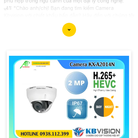
phù hợp trong ngữ cảnh của một đại lý công nghệ:
🛃
1:
"Chào anh/chị! Bạn đang tìm kiếm Camera
Kbvision với chiết khấu hấp dẫn? Hãy đến với chúng tôi
để nhận ưu đãi đặc biệt và được tư vấn về giải pháp
chính xác nhất cho nhu cầu an ninh của bạn!"
️🏅️
2:
"Bạn muốn mua Camera Kbvision với giá ưu đãi
và giải pháp phù hợp? Liên hệ ngay với chúng tôi để
được hỗ trợ tốt nhất từ đội ngũ chuyên gia có kinh
nghiệm!"
️🥈
3:
"Chúng tôi cam kết cung cấp Camera Kbvision
chính hãng với chiết khấu cao nhất trên thị trường.
Hãy đến với chúng tôi để trải nghiệm dịch vụ tốt nhất
và nhận được sự tư vấn chuyên nghiệp về giải pháp an
ninh cần thiết!"
Hy vọng những câu giới thiệu trên sẽ giúp bạn thành
công trong việc tiếp cận khách hàng và tăng cơ hội
bán hàng của bạn. Nếu có bất kỳ yêu cầu hay câu hỏi
nào khác, bạn có thể chia sẻ để tôi hỗ trợ bạn tốt hơn!