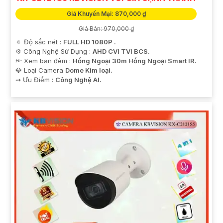
Giá Khuyến Mại: 870,000 ₫
Giá Bán: 970,000 ₫
🔅 Độ sắc nét :
FULL HD 1080P .
⚙ Công Nghệ Sử Dụng :
AHD CVI TVI BCS.
🔦 Xem ban đêm :
Hồng Ngoại 30m Hồng Ngoại Smart IR.
💎 Loại Camera
Dome Kim loại.
️⇝ Ưu Điểm :
Công Nghệ AI.