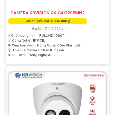
CAMERA KBVISION KX-CAI2205MN2
Giá Khuyến Mại: 4,836,000 ₫
Giá Bán: 7,440,000 ₫
️⚡ Chất lượng hình :
FULL HD 1080P .
⚛️ Công Nghệ :
IP POE.
❃ Xem ban đêm :
Hồng Ngoại 60m Starlight.
🎲 Thiết Kế Camera
Thân Kim Loại.
️✤ Ưu Điểm :
Công Nghệ AI.