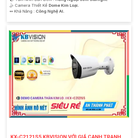
🤹 Camera Thiết Kế
Dome Kim Loại.
️↭ Khả Năng :
Công Nghệ AI.
KX-C2121S5 KBVISION VỚI GIÁ CẠNH TRANH