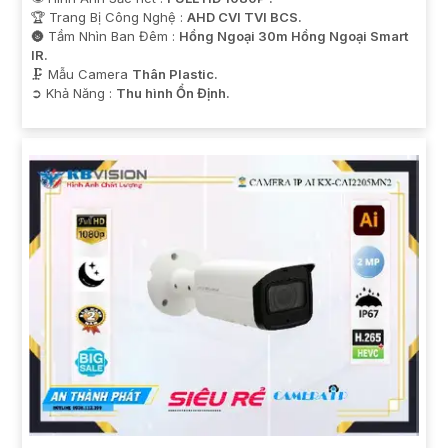
🏆 Trang Bị Công Nghệ :
AHD CVI TVI BCS.
🌚 Tầm Nhìn Ban Đêm :
Hồng Ngoại 30m Hồng Ngoại Smart
IR.
🗜️ Mẫu Camera
Thân Plastic.
️➲ Khả Năng :
Thu hình Ổn Định.