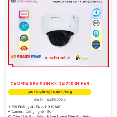
CAMERA KBVISION KX-DAI2204N-EAB
Giá Khuyến Mại: 5,887,700 ₫
Giá Bán: 9,058,000 ₫
☀️ Độ Phân giải :
FULL HD 1080P .
®️ Camera Công nghệ :
IP.
🌔 Tầm Nhìn Ban Đêm :
Hồng Ngoại 50m Starlight.