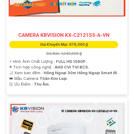
CAMERA KBVISION KX-C2121S5-A-VN
Giá Khuyến Mại: 676,000 ₫
Giá Bán: 1,040,000 ₫
️⚡ Hình Ành Chất Lượng :
FULL HD 1080P .
®️ Tích hợp công nghệ :
AHD CVI TVI BCS.
🌙 Xem ban đêm :
Hồng Ngoại 30m Hồng Ngoại Smart IR.
👑 Mẫu Camera
Thân Kim Loại.
️🆑 Ưu Điểm :
Thu Âm.