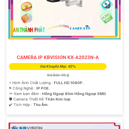
CAMERA IP KBVISION KX-A2023N-A
Giá Khuyến Mại: 45%
Giá Bán: 00 ₫
️⚡ Hình Ành Chất Lượng :
FULL HD 1080P .
®️ Công Nghệ :
IP POE.
🔦 Xem ban đêm :
Hồng Ngoại 80m Hồng Ngoại SMD.
🛡 Camera Thiết Kế
Thân Kim loại.
️✔️ Tích Hợp :
Thu Âm.