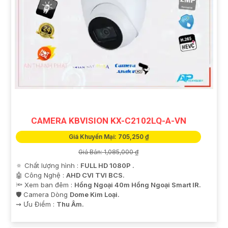
CAMERA KBVISION KX-C2102LQ-A-VN
Giá Khuyến Mại: 705,250 ₫
Giá Bán: 1,085,000 ₫
🔅 Chất lượng hình :
FULL HD 1080P .
🤖️ Công Nghệ :
AHD CVI TVI BCS.
🔦 Xem ban đêm :
Hồng Ngoại 40m Hồng Ngoại Smart IR.
🛡 Camera Dòng
Dome Kim Loại.
️⇝ Ưu Điểm :
Thu Âm.