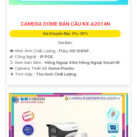
CAMERA DOME BÁN CẦU KX-A2014N
Giá Khuyến Mại: 5%-35%
Giá Bán:
👁 Hình Ành Chất Lượng :
FULL HD 1080P .
🌠 Công Nghệ :
IP POE.
🌛 Xem ban đêm :
Hồng Ngoại 30m Hồng Ngoại Smart IR.
👑 Camera Thiết Kế
Dome Plastic.
'
️🔈 Tích Hợp :
Thu hình Chất Lượng.